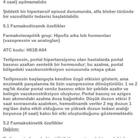
4 saat) aşılmamalıdır.
Şiddetli bir hipertansif episod durumunda, alfa bloker türünde
bir vazodilatör tedavisi başlatılabilir.
5.1 Farmakodinamik özellikler
Farmakoterapötik grup: Hipofiz arka lob hormonları
(vazopressin ve analogları)
ATC kodu: H01B A04
Terlipressin, portal hipertansiyonu olan hastalarda portal
basıncı azaltan sentetik bir hormondur; bu azalma, portal
bölgedeki vazokonstriksiyon sonucunda ortaya çıkar.
Terlipressin başlangıçta kendine özgü etkisini gösterir, ama
enzimatik parçalanma ile lizin vazopressine dönüştürülür. 1 ve 2
mg'lık dozlar portal venöz basıncı etkin bir şekilde azaltır ve
belirgin vazokonstriksiyon oluşturur. Portal basınç ve azigos
kan akımındaki azalma doza bağımlıdır. Düşük dozun etkisi 3
saat sonrasında azalırken, hemodinamik veriler 2 mg dozun 1
mg'dan daha etkili olduğunu ve yüksek dozun tedavi aralığı
boyunca (4 saat) kalıcı bir etki oluşturduğunu göstermektedir.
5.2 Farmakokinetik özellikler
Dağılım: