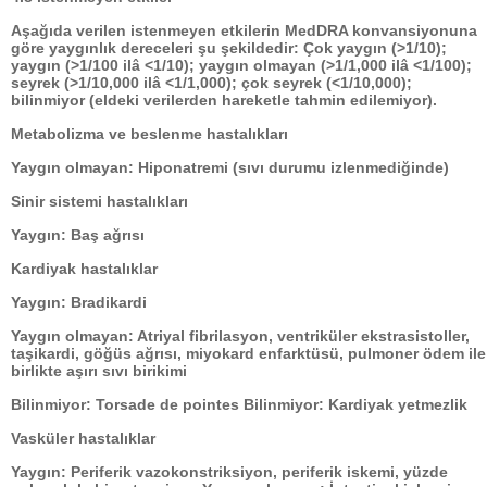
Aşağıda verilen istenmeyen etkilerin MedDRA konvansiyonuna
göre yaygınlık dereceleri şu şekildedir: Çok yaygın (>1/10);
yaygın (>1/100 ilâ <1/10); yaygın olmayan (>1/1,000 ilâ <1/100);
seyrek (>1/10,000 ilâ <1/1,000); çok seyrek (<1/10,000);
bilinmiyor (eldeki verilerden hareketle tahmin edilemiyor).
Metabolizma ve beslenme hastalıkları
Yaygın olmayan: Hiponatremi (sıvı durumu izlenmediğinde)
Sinir sistemi hastalıkları
Yaygın: Baş ağrısı
Kardiyak hastalıklar
Yaygın: Bradikardi
Yaygın olmayan: Atriyal fibrilasyon, ventriküler ekstrasistoller,
taşikardi, göğüs ağrısı, miyokard enfarktüsü, pulmoner ödem ile
birlikte aşırı sıvı birikimi
Bilinmiyor: Torsade de pointes Bilinmiyor: Kardiyak yetmezlik
Vasküler hastalıklar
Yaygın: Periferik vazokonstriksiyon, periferik iskemi, yüzde