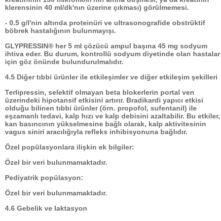
klerensinin 40 ml/dk'nın üzerine çıkması) görülmemesi.
- 0.5 g/l'nin altında proteinüri ve ultrasonografide obstrüktif
böbrek hastalığının bulunmayışı.
GLYPRESSIN® her 5 ml çözücü ampul başına 45 mg sodyum
ihtiva eder. Bu durum, kontrollü sodyum diyetinde olan hastalar
için göz önünde bulundurulmalıdır.
4.5 Diğer tıbbi ürünler ile etkileşimler ve diğer etkileşim şekilleri
Terlipressin, selektif olmayan beta blokerlerin portal ven
üzerindeki hipotansif etkisini artırır. Bradikardi yapıcı etkisi
olduğu bilinen tıbbi ürünler (örn. propofol, sufentanil) ile
eşzamanlı tedavi, kalp hızı ve kalp debisini azaltabilir. Bu etkiler,
kan basıncının yükselmesine bağlı olarak, kalp aktivitesinin
vagus siniri aracılığıyla refleks inhibisyonuna bağlıdır.
Özel popülasyonlara ilişkin ek bilgiler:
Özel bir veri bulunmamaktadır.
Pediyatrik popülasyon:
Özel bir veri bulunmamaktadır.
4.6 Gebelik ve laktasyon