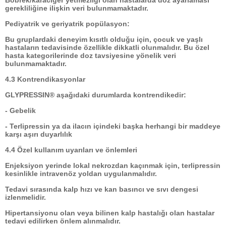
Böbrek/karaciğer yetmezliği olan hastalarda doz ayarlaması
gerekliliğine ilişkin veri bulunmamaktadır.
Pediyatrik ve geriyatrik popülasyon:
Bu gruplardaki deneyim kısıtlı olduğu için, çocuk ve yaşlı
hastaların tedavisinde özellikle dikkatli olunmalıdır. Bu özel
hasta kategorilerinde doz tavsiyesine yönelik veri
bulunmamaktadır.
4.3 Kontrendikasyonlar
GLYPRESSIN® aşağıdaki durumlarda kontrendikedir:
- Gebelik
- Terlipressin ya da ilacın içindeki başka herhangi bir maddeye
karşı aşırı duyarlılık
4.4 Özel kullanım uyarıları ve önlemleri
Enjeksiyon yerinde lokal nekrozdan kaçınmak için, terlipressin
kesinlikle intravenöz yoldan uygulanmalıdır.
Tedavi sırasında kalp hızı ve kan basıncı ve sıvı dengesi
izlenmelidir.
Hipertansiyonu olan veya bilinen kalp hastalığı olan hastalar
tedavi edilirken önlem alınmalıdır.