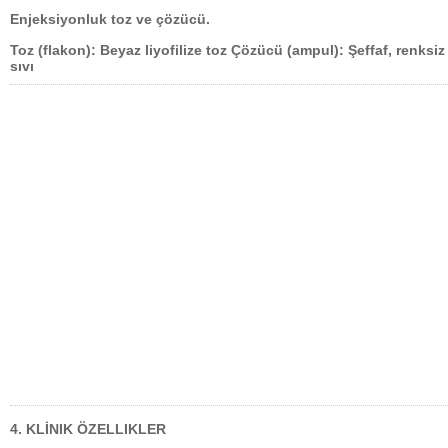
Enjeksiyonluk toz ve çözücü.
Toz (flakon): Beyaz liyofilize toz Çözücü (ampul): Şeffaf, renksiz
sıvı
4. KLİNIK ÖZELLIKLER