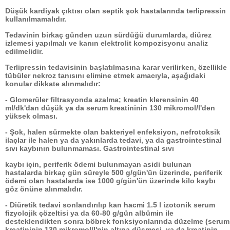
Düşük kardiyak çıktısı olan septik şok hastalarında terlipressin
kullanılmamalıdır.
Tedavinin birkaç günden uzun sürdüğü durumlarda, diürez
izlemesi yapılmalı ve kanın elektrolit kompozisyonu analiz
edilmelidir.
Terlipressin tedavisinin başlatılmasına karar verilirken, özellikle
tübüler nekroz tanısını elimine etmek amacıyla, aşağıdaki
konular dikkate alınmalıdır:
- Glomerüler filtrasyonda azalma; kreatin klerensinin 40
ml/dk'dan düşük ya da serum kreatininin 130 mikromol/l'den
yüksek olması.
- Şok, halen sürmekte olan bakteriyel enfeksiyon, nefrotoksik
ilaçlar ile halen ya da yakınlarda tedavi, ya da gastrointestinal
sıvı kaybının bulunmaması. Gastrointestinal sıvı
kaybı için, periferik ödemi bulunmayan asidi bulunan
hastalarda birkaç gün süreyle 500 g/gün'ün üzerinde, periferik
ödemi olan hastalarda ise 1000 g/gün'ün üzerinde kilo kaybı
göz önüne alınmalıdır.
- Diüretik tedavi sonlandırılıp kan hacmi 1.5 l izotonik serum
fizyolojik çözeltisi ya da 60-80 g/gün albümin ile
desteklendikten sonra böbrek fonksiyonlarında düzelme (serum
kreatininin 130 mikromol/l'nin altına düşmesi, ya da kreatinin