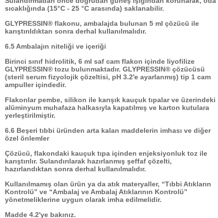
Sulandırmadan önce doğrudan güneş ışığından korunarak, oda
sıcaklığında (15°C - 25 °C arasında) saklanabilir.
GLYPRESSIN® flakonu, ambalajda bulunan 5 ml çözücü ile
karıştırıldıktan sonra derhal kullanılmalıdır.
6.5 Ambalajın niteliği ve içeriği
Birinci sınıf hidrolitik, 6 ml saf cam flakon içinde liyofilize
GLYPRESSIN® tozu bulunmaktadır. GLYPRESSIN® çözücüsü
(steril serum fizyolojik çözeltisi, pH 3.2'e ayarlanmış) tip 1 cam
ampuller içindedir.
Flakonlar pembe, silikon ile karışık kauçuk tıpalar ve üzerindeki
alüminyum muhafaza halkasıyla kapatılmış ve karton kutulara
yerleştirilmiştir.
6.6 Beşeri tıbbi üründen arta kalan maddelerin imhası ve diğer
özel önlemler
Çözücü, flakondaki kauçuk tıpa içinden enjeksiyonluk toz ile
karıştırılır. Sulandırılarak hazırlanmış şeffaf çözelti,
hazırlandıktan sonra derhal kullanılmalıdır.
Kullanılmamış olan ürün ya da atık materyaller, “Tıbbi Atıkların
Kontrolü” ve “Ambalaj ve Ambalaj Atıklarının Kontrolü”
yönetmeliklerine uygun olarak imha edilmelidir.
Madde 4.2'ye bakınız.