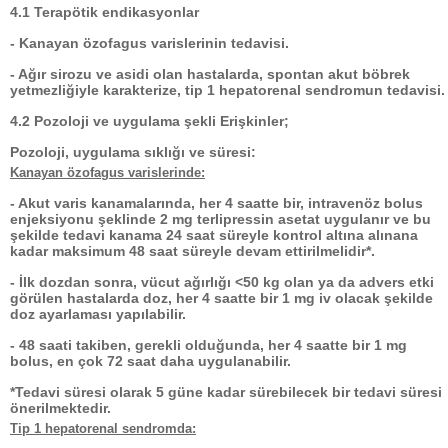
4.1 Terapötik endikasyonlar
- Kanayan özofagus varislerinin tedavisi.
- Ağır sirozu ve asidi olan hastalarda, spontan akut böbrek
yetmezliğiyle karakterize, tip 1 hepatorenal sendromun tedavisi.
4.2 Pozoloji ve uygulama şekli Erişkinler;
Pozoloji, uygulama sıklığı ve süresi:
Kanayan özofagus varislerinde:
- Akut varis kanamalarında, her 4 saatte bir, intravenöz bolus
enjeksiyonu şeklinde 2 mg terlipressin asetat uygulanır ve bu
şekilde tedavi kanama 24 saat süreyle kontrol altına alınana
kadar maksimum 48 saat süreyle devam ettirilmelidir*.
- İlk dozdan sonra, vücut ağırlığı <50 kg olan ya da advers etki
görülen hastalarda doz, her 4 saatte bir 1 mg iv olacak şekilde
doz ayarlaması yapılabilir.
- 48 saati takiben, gerekli olduğunda, her 4 saatte bir 1 mg
bolus, en çok 72 saat daha uygulanabilir.
*Tedavi süresi olarak 5 güne kadar sürebilecek bir tedavi süresi
önerilmektedir.
Tip 1 hepatorenal sendromda: