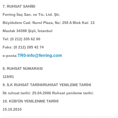
7. RUHSAT SAHİBI
Ferring İlaç San. ve Tic. Ltd. Şti.
Büyükdere Cad. Nurol Plaza, No: 255 A Blok Kat: 13
Maslak 34398 Şişli, İstanbul
Tel: (0 212) 335 62 00
Faks: (0 212) 285 42 74
TR0-info@ferring.com
e-posta:
8. RUHSAT NUMARASI
119/91
9. İLK RUHSAT TARİHI/RUHSAT YENILEME TARİHI
İlk ruhsat tarihi: 25.04.2006 Ruhsat yenileme tarihi:
10. KÜB'ÜN YENİLENME TARİHİ
15.10.2010