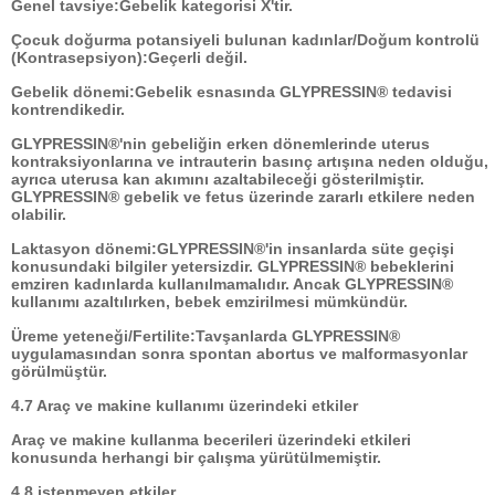
Genel tavsiye:Gebelik kategorisi X'tir.
Çocuk doğurma potansiyeli bulunan kadınlar/Doğum kontrolü
(Kontrasepsiyon):Geçerli değil.
Gebelik dönemi:Gebelik esnasında GLYPRESSIN® tedavisi
kontrendikedir.
GLYPRESSIN®'nin gebeliğin erken dönemlerinde uterus
kontraksiyonlarına ve intrauterin basınç artışına neden olduğu,
ayrıca uterusa kan akımını azaltabileceği gösterilmiştir.
GLYPRESSIN® gebelik ve fetus üzerinde zararlı etkilere neden
olabilir.
Laktasyon dönemi:GLYPRESSIN®'in insanlarda süte geçişi
konusundaki bilgiler yetersizdir. GLYPRESSIN® bebeklerini
emziren kadınlarda kullanılmamalıdır. Ancak GLYPRESSIN®
kullanımı azaltılırken, bebek emzirilmesi mümkündür.
Üreme yeteneği/Fertilite:Tavşanlarda GLYPRESSIN®
uygulamasından sonra spontan abortus ve malformasyonlar
görülmüştür.
4.7 Araç ve makine kullanımı üzerindeki etkiler
Araç ve makine kullanma becerileri üzerindeki etkileri
konusunda herhangi bir çalışma yürütülmemiştir.
4.8 istenmeyen etkiler