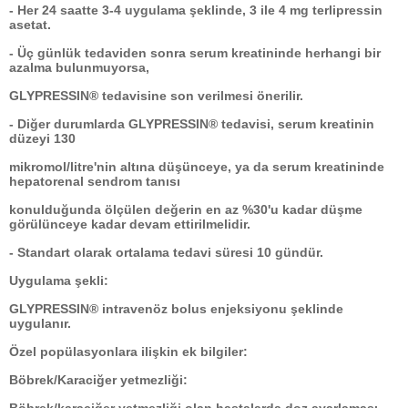
- Her 24 saatte 3-4 uygulama şeklinde, 3 ile 4 mg terlipressin
asetat.
- Üç günlük tedaviden sonra serum kreatininde herhangi bir
azalma bulunmuyorsa,
GLYPRESSIN® tedavisine son verilmesi önerilir.
- Diğer durumlarda GLYPRESSIN® tedavisi, serum kreatinin
düzeyi 130
mikromol/litre'nin altına düşünceye, ya da serum kreatininde
hepatorenal sendrom tanısı
konulduğunda ölçülen değerin en az %30'u kadar düşme
görülünceye kadar devam ettirilmelidir.
- Standart olarak ortalama tedavi süresi 10 gündür.
Uygulama şekli:
GLYPRESSIN® intravenöz bolus enjeksiyonu şeklinde
uygulanır.
Özel popülasyonlara ilişkin ek bilgiler:
Böbrek/Karaciğer yetmezliği: