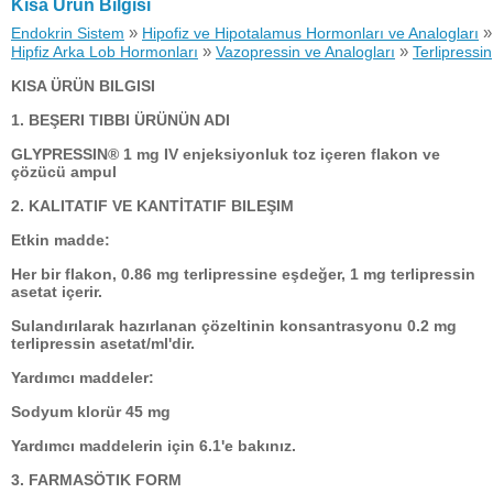
Kısa Ürün Bilgisi
»
»
Endokrin Sistem
Hipofiz ve Hipotalamus Hormonları ve Analogları
»
»
Hipfiz Arka Lob Hormonları
Vazopressin ve Analogları
Terlipressin
KISA ÜRÜN BILGISI
1. BEŞERI TIBBI ÜRÜNÜN ADI
GLYPRESSIN® 1 mg IV enjeksiyonluk toz içeren flakon ve
çözücü ampul
2. KALITATIF VE KANTİTATIF BILEŞIM
Etkin madde:
Her bir flakon, 0.86 mg terlipressine eşdeğer, 1 mg terlipressin
asetat içerir.
Sulandırılarak hazırlanan çözeltinin konsantrasyonu 0.2 mg
terlipressin asetat/ml'dir.
Yardımcı maddeler:
Sodyum klorür 45 mg
Yardımcı maddelerin için 6.1'e bakınız.
3. FARMASÖTIK FORM