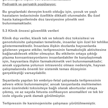
Pediyatrik ve geriyatrik popülasyon:
Bu gruplardaki deneyim kısıtlı olduğu için, çocuk ve yaşlı
hastaların tedavisinde özellikle dikkatli olunmalıdır. Bu özel
hasta kategorilerinde doz tavsiyesine yönelik veri
bulunmamaktadır.
5.3 Klinik öncesi güvenlilik verileri
Klinik dışı veriler, klasik tek ve tekrarlı doz toksisitesi ve
genotoksisite çalışmaları temelinde, insanlar için özel bir tehlike
göstermemektedir. İnsanlara ilişkin dozlarda hayvanlarda
gözlenen yegane etkiler, terlipressinin farmakolojik aktivitesine
bağlanabilecek etkiler olmuştur. Bu etkilerin ortaya çıktığı
plazma konsantrasyonlarını insanlardakiler ile karşılaştırmak
için, hayvanlara ilişkin farmakokinetik veri bulunmamaktadır;
ancak uygulama yolunun intravenöz olması nedeniyle, hayvan
çalışmalarında önemli bir sistemik temas düzeyinin
gerçekleştiği varsayılabilir.
Sıçanlarda yapılan bir embriyo-fetal çalışmada terlipressinin
advers etkisi bulunmamıştır; ancak tavşanlarda muhtemelen
anne üzerindeki toksisiteye bağlı olarak abortuslar ortaya
çıkmış, ve az sayıda fetusta osifikasyon anomalileri ve tek bir
izole olguda yarık damak görülmüştür.
Terlipressin ile karsinojenisite çalışması yürütülmemiştir.