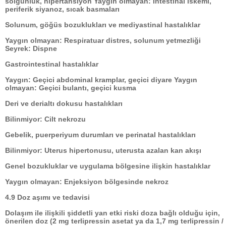
solgunluk, hipertansiyon Yaygın olmayan: İntestinal iskemi,
periferik siyanoz, sıcak basmaları
Solunum, göğüs bozuklukları ve mediyastinal hastalıklar
Yaygın olmayan: Respiratuar distres, solunum yetmezliği
Seyrek: Dispne
Gastrointestinal hastalıklar
Yaygın: Geçici abdominal kramplar, geçici diyare Yaygın
olmayan: Geçici bulantı, geçici kusma
Deri ve derialtı dokusu hastalıkları
Bilinmiyor: Cilt nekrozu
Gebelik, puerperiyum durumları ve perinatal hastalıkları
Bilinmiyor: Uterus hipertonusu, uterusta azalan kan akışı
Genel bozukluklar ve uygulama bölgesine ilişkin hastalıklar
Yaygın olmayan: Enjeksiyon bölgesinde nekroz
4.9 Doz aşımı ve tedavisi
Dolaşım ile ilişkili şiddetli yan etki riski doza bağlı olduğu için,
önerilen doz (2 mg terlipressin asetat ya da 1,7 mg terlipressin /