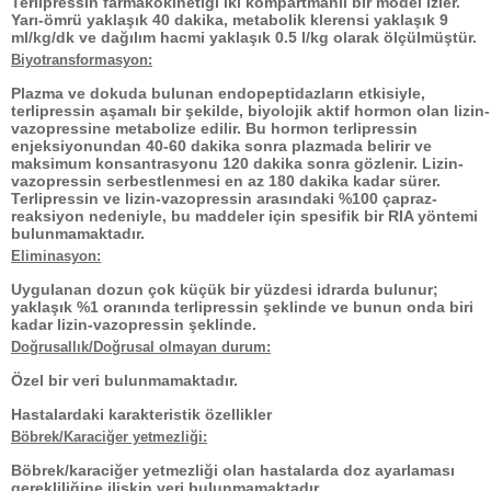
Terlipressin farmakokinetiği iki kompartmanlı bir model izler.
Yarı-ömrü yaklaşık 40 dakika, metabolik klerensi yaklaşık 9
ml/kg/dk ve dağılım hacmi yaklaşık 0.5 l/kg olarak ölçülmüştür.
Biyotransformasyon:
Plazma ve dokuda bulunan endopeptidazların etkisiyle,
terlipressin aşamalı bir şekilde, biyolojik aktif hormon olan lizin-
vazopressine metabolize edilir. Bu hormon terlipressin
enjeksiyonundan 40-60 dakika sonra plazmada belirir ve
maksimum konsantrasyonu 120 dakika sonra gözlenir. Lizin-
vazopressin serbestlenmesi en az 180 dakika kadar sürer.
Terlipressin ve lizin-vazopressin arasındaki %100 çapraz-
reaksiyon nedeniyle, bu maddeler için spesifik bir RIA yöntemi
bulunmamaktadır.
Eliminasyon:
Uygulanan dozun çok küçük bir yüzdesi idrarda bulunur;
yaklaşık %1 oranında terlipressin şeklinde ve bunun onda biri
kadar lizin-vazopressin şeklinde.
Doğrusallık/Doğrusal olmayan durum:
Özel bir veri bulunmamaktadır.
Hastalardaki karakteristik özellikler
Böbrek/Karaciğer yetmezliği:
Böbrek/karaciğer yetmezliği olan hastalarda doz ayarlaması
gerekliliğine ilişkin veri bulunmamaktadır.