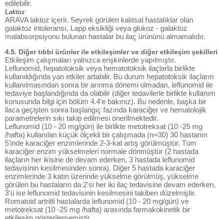
edilebilir.
Laktoz
ARAVA laktoz içerir. Seyrek görülen kalıtsal hastalıklar olan
galaktoz intoleransı, Lapp eksikliği veya glukoz - galaktoz
malabsorpsiyonu bulunan hastalar bu ilaç ürününü almamalıdır.
4.5. Diğer tıbbi ürünler ile etkileşimler ve diğer etkileşim şekilleri
Etkileşim çalışmaları yalnızca erişkinlerde yapılmıştır.
Leflunomid, hepatotoksik veya hematotoksik ilaçlarla birlikte
kullanıldığında yan etkiler artabilir. Bu durum hepatotoksik ilaçların
kullanılmasından sonra bir arınma dönemi olmadan, leflunomid ile
tedaviye başlandığında da olabilir (diğer tedavilerle birlikte kullanım
konusunda bilgi için bölüm 4.4'e bakınız). Bu nedenle, başka bir
ilaca geçişten sonra başlangıç fazında karaciğer ve hematolojik
parametrelerin sıkı takip edilmesi önerilmektedir.
Leflunomid (10 - 20 mg/gün) ile birlikte metotreksat (10 -25 mg
/hafta) kullanılan küçük ölçekli bir çalışmada (n=30) 30 hastanın
5'inde karaciğer enzimlerinde 2-3-kat artış görülmüştür. Tüm
karaciğer enzim yükselmeleri normale dönmüştür (2 hastada
ilaçların her ikisine de devam ederken, 3 hastada leflunomid
tedavisinin kesilmesinden sonra). Diğer 5 hastada karaciğer
enzimlerinde 3 katın üzerinde yükselme görülmüş, yükselme
görülen bu hastaların da 2'si her iki ilaç tedavisine devam ederken,
3'ü ise leflunomid tedavisinin kesilmesini takiben düzelmiştir.
Romatoid artritli hastalarda leflunomid (10 - 20 mg/gün) ve
metotreksat (10 -25 mg /hafta) arasında farmakokinetik bir
etkileşim gösterilememiştir.