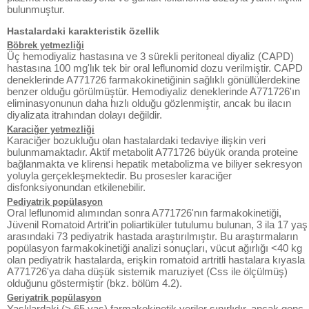
bulunmuştur.
Hastalardaki karakteristik özellik
Böbrek yetmezliği
Üç hemodiyaliz hastasına ve 3 sürekli peritoneal diyaliz (CAPD)
hastasına 100 mg'lık tek bir oral leflunomid dozu verilmiştir. CAPD
deneklerinde A771726 farmakokinetiğinin sağlıklı gönüllülerdekine
benzer olduğu görülmüştür. Hemodiyaliz deneklerinde A771726'ın
eliminasyonunun daha hızlı olduğu gözlenmiştir, ancak bu ilacın
diyalizata itrahından dolayı değildir.
Karaciğer yetmezliği
Karaciğer bozukluğu olan hastalardaki tedaviye ilişkin veri
bulunmamaktadır. Aktif metabolit A771726 büyük oranda proteine
bağlanmakta ve klirensi hepatik metabolizma ve biliyer sekresyon
yoluyla gerçekleşmektedir. Bu prosesler karaciğer
disfonksiyonundan etkilenebilir.
Pediyatrik popülasyon
Oral leflunomid alımından sonra A771726'nın farmakokinetiği,
Jüvenil Romatoid Artrit'in poliartiküler tutulumu bulunan, 3 ila 17 yaş
arasındaki 73 pediyatrik hastada araştırılmıştır. Bu araştırmaların
popülasyon farmakokinetiği analizi sonuçları, vücut ağırlığı <40 kg
olan pediyatrik hastalarda, erişkin romatoid artritli hastalara kıyasla
A771726'ya daha düşük sistemik maruziyet (Css ile ölçülmüş)
olduğunu göstermiştir (bkz. bölüm 4.2).
Geriyatrik popülasyon
Yaşlılardaki (> 65 yaş) farmakokinetik veriler sınırlıdır, ancak genç