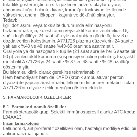
tutarlılık göstermiştir; en sık gözlenen advers olaylar diyare,
abdominal ağrı, bulantı, diyare, karaciğer fonksiyon testlerinde
yükselme, anemi, lökopeni, kaşıntı ve döküntü olmuştur.
Tedavi:
İlgili doz aşımı veya toksisite durumunda eliminasyonu
hızlandırmak için, kolestiramin veya aktif kömür verilmelidir. Üç
sağlıklı gönüllüye 24 saat süreyle oral yoldan günde üç kez 8 g
dozda verilen kolestiramin, A771726 plazma düzeylerini 24 saatte
yaklaşık %40 ve 48 saatte %49-65 oranında azaltmıştır.
Oral yolla ya da nazogastrik tüp ile (24 saat süre ile her 6 saatte bir
50 g) verilen aktif kömürün (süspansiyon haline getirilmiş toz), aktif
metabolit A771726'yı 24 saatte % 37 ve 48 saatte % 48 azalttığı
gösterilmiştir.
Bu işlemler, klinik olarak gerekirse tekrarlanabilir.
Hem hemodiyaliz hem de KAPD (kronik ambulatuvar periton
diyalizi) ile yapılan araştırmalar, leflunomidin primer metaboliti olan
A771726'nın diyalize edilemediğini göstermektedir.
5. FARMAKOLOJIK ÖZELLIKLER
5.1. Farmakodinamik özellikler
Farmakoterapötik grup: Selektif immünosupresif ajanlar ATC kodu:
L04AA13.
İnsan farmakolojisi
Leflunomid, antiproliferatif özellikleri olan, hastalığı modifiye edici bir
antiromatizmal ajandır.