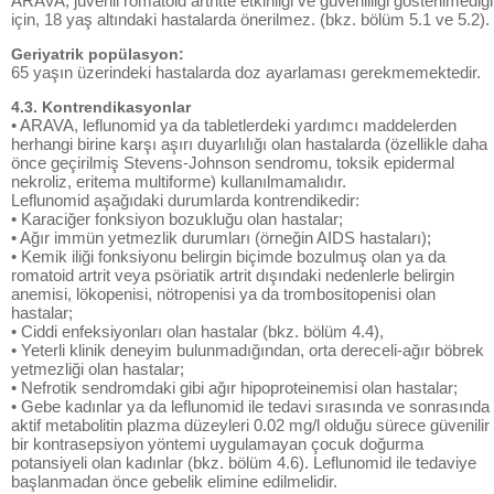
ARAVA, jüvenil romatoid artritte etkinliği ve güvenliliği gösterilmediği
için, 18 yaş altındaki hastalarda önerilmez. (bkz. bölüm 5.1 ve 5.2).
Geriyatrik popülasyon:
65 yaşın üzerindeki hastalarda doz ayarlaması gerekmemektedir.
4.3. Kontrendikasyonlar
• ARAVA, leflunomid ya da tabletlerdeki yardımcı maddelerden
herhangi birine karşı aşırı duyarlılığı olan hastalarda (özellikle daha
önce geçirilmiş Stevens-Johnson sendromu, toksik epidermal
nekroliz, eritema multiforme) kullanılmamalıdır.
Leflunomid aşağıdaki durumlarda kontrendikedir:
• Karaciğer fonksiyon bozukluğu olan hastalar;
• Ağır immün yetmezlik durumları (örneğin AIDS hastaları);
• Kemik iliği fonksiyonu belirgin biçimde bozulmuş olan ya da
romatoid artrit veya psöriatik artrit dışındaki nedenlerle belirgin
anemisi, lökopenisi, nötropenisi ya da trombositopenisi olan
hastalar;
• Ciddi enfeksiyonları olan hastalar (bkz. bölüm 4.4),
• Yeterli klinik deneyim bulunmadığından, orta dereceli-ağır böbrek
yetmezliği olan hastalar;
• Nefrotik sendromdaki gibi ağır hipoproteinemisi olan hastalar;
• Gebe kadınlar ya da leflunomid ile tedavi sırasında ve sonrasında
aktif metabolitin plazma düzeyleri 0.02 mg/l olduğu sürece güvenilir
bir kontrasepsiyon yöntemi uygulamayan çocuk doğurma
potansiyeli olan kadınlar (bkz. bölüm 4.6). Leflunomid ile tedaviye
başlanmadan önce gebelik elimine edilmelidir.