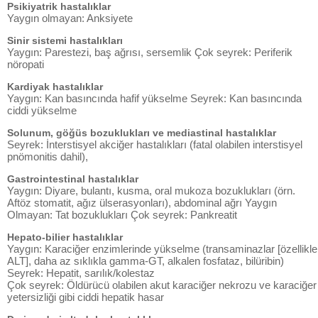
Psikiyatrik hastalıklar
Yaygın olmayan: Anksiyete
Sinir sistemi hastalıkları
Yaygın: Parestezi, baş ağrısı, sersemlik Çok seyrek: Periferik
nöropati
Kardiyak hastalıklar
Yaygın: Kan basıncında hafif yükselme Seyrek: Kan basıncında
ciddi yükselme
Solunum, göğüs bozuklukları ve mediastinal hastalıklar
Seyrek: İnterstisyel akciğer hastalıkları (fatal olabilen interstisyel
pnömonitis dahil),
Gastrointestinal hastalıklar
Yaygın: Diyare, bulantı, kusma, oral mukoza bozuklukları (örn.
Aftöz stomatit, ağız ülserasyonları), abdominal ağrı Yaygın
Olmayan: Tat bozuklukları Çok seyrek: Pankreatit
Hepato-bilier hastalıklar
Yaygın: Karaciğer enzimlerinde yükselme (transaminazlar [özellikle
ALT], daha az sıklıkla gamma-GT, alkalen fosfataz, bilüribin)
Seyrek: Hepatit, sarılık/kolestaz
Çok seyrek: Öldürücü olabilen akut karaciğer nekrozu ve karaciğer
yetersizliği gibi ciddi hepatik hasar