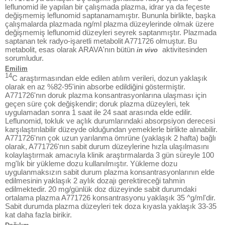
leflunomid ile yapılan bir çalışmada plazma, idrar ya da feçeste
değişmemiş leflunomid saptanamamıştır. Bununla birlikte, başka
çalışmalarda plazmada ng/ml plazma düzeylerinde olmak üzere
değişmemiş leflunomid düzeyleri seyrek saptanmıştır. Plazmada
saptanan tek radyo-işaretli metabolit A771726 olmuştur. Bu
metabolit, esas olarak ARAVA'nın bütün
aktivitesinden
in vivo
sorumludur.
Emilim
14
C araştırmasından elde edilen atılım verileri, dozun yaklaşık
olarak en az %82-95'inin absorbe edildiğini göstermiştir.
A771726'nın doruk plazma konsantrasyonlarına ulaşması için
geçen süre çok değişkendir; doruk plazma düzeyleri, tek
uygulamadan sonra 1 saat ile 24 saat arasında elde edilir.
Leflunomid, tokluk ve açlık durumlarındaki absorpsiyon derecesi
karşılaştırılabilir düzeyde olduğundan yemeklerle birlikte alınabilir.
A771726'nın çok uzun yarılanma ömrüne (yaklaşık 2 hafta) bağlı
olarak, A771726'nın sabit durum düzeylerine hızla ulaşılmasını
kolaylaştırmak amacıyla klinik araştırmalarda 3 gün süreyle 100
mg'lık bir yükleme dozu kullanılmıştır. Yükleme dozu
uygulanmaksızın sabit durum plazma konsantrasyonlarının elde
edilmesinin yaklaşık 2 aylık dozajı gerektireceği tahmin
edilmektedir. 20 mg/günlük doz düzeyinde sabit durumdaki
ortalama plazma A771726 konsantrasyonu yaklaşık 35 ^g/ml'dir.
Sabit durumda plazma düzeyleri tek doza kıyasla yaklaşık 33-35
kat daha fazla birikir.