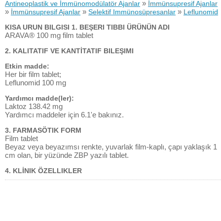
»
Antineoplastik ve İmmünomodülatör Ajanlar
İmmünsupresif Ajanlar
»
»
»
İmmünsupresif Ajanlar
Selektif Immünosüpresanlar
Leflunomid
KISA URUN BILGISI 1. BEŞERI TIBBI ÜRÜNÜN ADI
ARAVA® 100 mg film tablet
2. KALITATIF VE KANTİTATIF BILEŞIMI
Etkin madde:
Her bir film tablet;
Leflunomid 100 mg
Yardımcı madde(ler):
Laktoz 138.42 mg
Yardımcı maddeler için 6.1'e bakınız.
3. FARMASÖTIK FORM
Film tablet
Beyaz veya beyazımsı renkte, yuvarlak film-kaplı, çapı yaklaşık 1
cm olan, bir yüzünde ZBP yazılı tablet.
4. KLİNIK ÖZELLIKLER