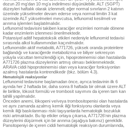
dozun 20 mg'dan 10 mg'a indirilmesi düşünülebilir. ALT (SGPT)
düzeyleri haftalık olarak izlenmeli; eğer normal sınırların 2 katının
üzerinde yükselmeler devam ederse veya normal limitin 3 kat
üzerinde ALT yükselmeleri mevcutsa, leflunomid kesilmeli ve
arınma işlemleri başlatılmalıdır.
Leflunomid tedavisini takiben karaciğer enzimleri normale dönene
kadar enzimlerin izlenmesi önerilmektedir.
Potansiyel aditif hepatotoksik etkileri nedeniyle leflunomid tedavisi
sırasında alkol kullanımından kaçınılmalıdır.
Leflunomidin aktif metaboliti, A771726, yüksek oranda proteinlere
bağlandığı ve karaciğerde metabolizma ve biliyer sekresyon
yoluyla vücuttan temizlendiği için, hipoproteinemisi olan hastalarda
A771726 plazma düzeylerinin artmış olması beklenmektedir.
ARAVA ciddi hipoproteinemisi olan veya karaciğer fonksiyonları
azalmış hastalarda kontrendikedir (bkz. bölüm 4.3).
Hematolojik reaksiyonlar
Leflunomid tedavisine başlamadan önce, ayrıca tedavinin ilk 6
ayında her 2 haftada bir, daha sonra 8 haftada bir olmak üzere ALT
ile birlikte, lökosit formülü ve trombosit sayımını da içeren tam kan
tahlili yapılmalıdır.
Önceden anemi, lökopeni ve/veya trombositopenisi olan hastalarda
ve aynı zamanda azalmış kemik iliği fonksiyonu olanlarda veya
kemik iliği baskılanması riski taşıyanlarda hematolojik bozukluk
riski artmaktadır. Bu tip etkiler ortaya çıkarsa, A771726'nin plazma
düzeylerini düşürmek için bir arınma (aşağıya bakınız) gereklidir.
Pansitopeniyi de içeren ciddi hematolojik reaksiyon durumlarında,