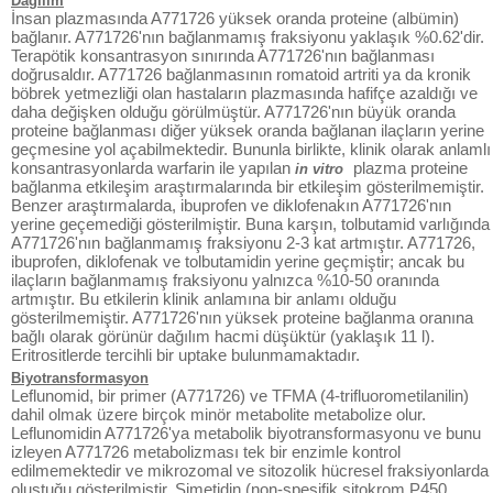
Dağılım
İnsan plazmasında A771726 yüksek oranda proteine (albümin)
bağlanır. A771726'nın bağlanmamış fraksiyonu yaklaşık %0.62'dir.
Terapötik konsantrasyon sınırında A771726'nın bağlanması
doğrusaldır. A771726 bağlanmasının romatoid artriti ya da kronik
böbrek yetmezliği olan hastaların plazmasında hafifçe azaldığı ve
daha değişken olduğu görülmüştür. A771726'nın büyük oranda
proteine bağlanması diğer yüksek oranda bağlanan ilaçların yerine
geçmesine yol açabilmektedir. Bununla birlikte, klinik olarak anlamlı
konsantrasyonlarda warfarin ile yapılan
plazma proteine
in vitro
bağlanma etkileşim araştırmalarında bir etkileşim gösterilmemiştir.
Benzer araştırmalarda, ibuprofen ve diklofenakın A771726'nın
yerine geçemediği gösterilmiştir. Buna karşın, tolbutamid varlığında
A771726'nın bağlanmamış fraksiyonu 2-3 kat artmıştır. A771726,
ibuprofen, diklofenak ve tolbutamidin yerine geçmiştir; ancak bu
ilaçların bağlanmamış fraksiyonu yalnızca %10-50 oranında
artmıştır. Bu etkilerin klinik anlamına bir anlamı olduğu
gösterilmemiştir. A771726'nın yüksek proteine bağlanma oranına
bağlı olarak görünür dağılım hacmi düşüktür (yaklaşık 11 l).
Eritrositlerde tercihli bir uptake bulunmamaktadır.
Biyotransformasyon
Leflunomid, bir primer (A771726) ve TFMA (4-trifluorometilanilin)
dahil olmak üzere birçok minör metabolite metabolize olur.
Leflunomidin A771726'ya metabolik biyotransformasyonu ve bunu
izleyen A771726 metabolizması tek bir enzimle kontrol
edilmemektedir ve mikrozomal ve sitozolik hücresel fraksiyonlarda
oluştuğu gösterilmiştir. Simetidin (non-spesifik sitokrom P450