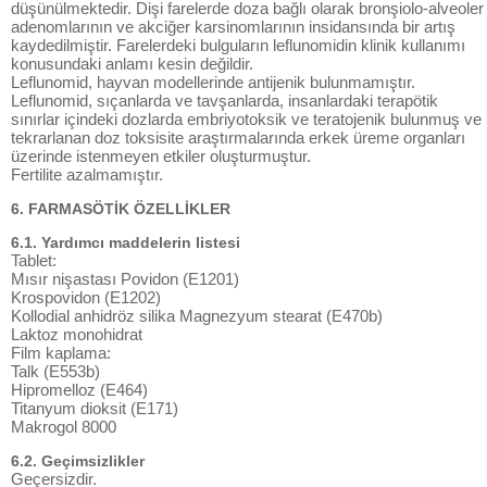
düşünülmektedir. Dişi farelerde doza bağlı olarak bronşiolo-alveoler
adenomlarının ve akciğer karsinomlarının insidansında bir artış
kaydedilmiştir. Farelerdeki bulguların leflunomidin klinik kullanımı
konusundaki anlamı kesin değildir.
Leflunomid, hayvan modellerinde antijenik bulunmamıştır.
Leflunomid, sıçanlarda ve tavşanlarda, insanlardaki terapötik
sınırlar içindeki dozlarda embriyotoksik ve teratojenik bulunmuş ve
tekrarlanan doz toksisite araştırmalarında erkek üreme organları
üzerinde istenmeyen etkiler oluşturmuştur.
Fertilite azalmamıştır.
6. FARMASÖTİK ÖZELLİKLER
6.1. Yardımcı maddelerin listesi
Tablet:
Mısır nişastası Povidon (E1201)
Krospovidon (E1202)
Kollodial anhidröz silika Magnezyum stearat (E470b)
Laktoz monohidrat
Film kaplama:
Talk (E553b)
Hipromelloz (E464)
Titanyum dioksit (E171)
Makrogol 8000
6.2. Geçimsizlikler
Geçersizdir.