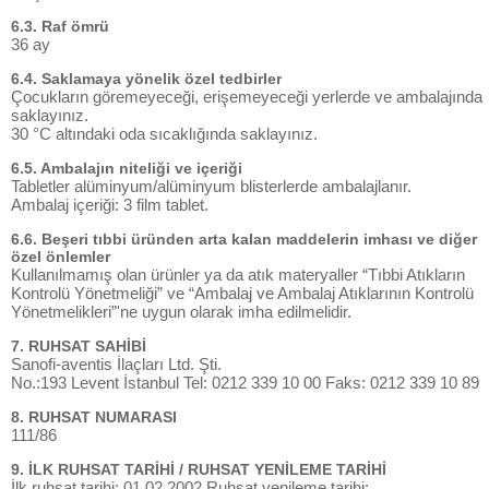
6.3. Raf ömrü
36 ay
6.4. Saklamaya yönelik özel tedbirler
Çocukların göremeyeceği, erişemeyeceği yerlerde ve ambalajında
saklayınız.
30 °C altındaki oda sıcaklığında saklayınız.
6.5. Ambalajın niteliği ve içeriği
Tabletler alüminyum/alüminyum blisterlerde ambalajlanır.
Ambalaj içeriği: 3 film tablet.
6.6. Beşeri tıbbi üründen arta kalan maddelerin imhası ve diğer
özel önlemler
Kullanılmamış olan ürünler ya da atık materyaller “Tıbbi Atıkların
Kontrolü Yönetmeliği” ve “Ambalaj ve Ambalaj Atıklarının Kontrolü
Yönetmelikleri”'ne uygun olarak imha edilmelidir.
7. RUHSAT SAHİBİ
Sanofi-aventis İlaçları Ltd. Şti.
No.:193 Levent İstanbul Tel: 0212 339 10 00 Faks: 0212 339 10 89
8. RUHSAT NUMARASI
111/86
9. İLK RUHSAT TARİHİ / RUHSAT YENİLEME TARİHİ
İlk ruhsat tarihi: 01.02.2002 Ruhsat yenileme tarihi: