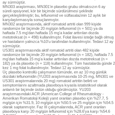
ay sürmüştür.
MN303 araştırması, MN301'in plasebo grubu olmaksızın 6 ay
süreli opsiyonel, kör bir biçimde sürdürülmesi şeklinde
gerçekleştirilmiştir; bu, leflunomid ve sülfasalazinin 12 aylık bir
karşılaştırmasıyla sonuçlanmıştır.
MN302 araştırmasında, aktif romatoid artriti olan 999 kişide
randomize bir biçimde 20 mg/gün leflunomid (n = 501) ya da
haftada 7.5 mg'dan haftada 15 mg'a kadar arttırılan dozda
metotreksat (n = 498) kullanılmıştır. Folat ilavesi isteğe bağlı olmuş
ve hastaların yalnızca %10'u tarafından kullanılmıştır. Tedavi 12 ay
sürmüştür.
US301 araştırmasında aktif romatoid artriti olan 482 kişide
randomize bir biçimde 20 mg/gün leflunomid (n = 182), haftada 7.5
mg'dan haftada 15 mg'a kadar arttırılan dozda metotreksat (n =
182) ya da plasebo (n = 118) kullanılmıştır. Tüm hastalarda günde 2
kez 1 mg folat kullanılmıştır. Tedavi 12 ay sürmüştür.
Üç plasebo kontrollü çalışmanın tümünde, en az 10 mg günlük
dozdaki leflunomidin (YU203 araştırmasında 10-25 mg, MN301 ve
US301 araştırmalarında 20 mg) romatoid artritin belirti ve
semptomlarını azaltmada plaseboya kıyasla istatistiksel olarak
anlamlı bir biçimde üstün olduğu görülmüştür. YU203
araştırmasındaki ACR (American College of Rheumatology -
Amerikan Romatoloji Koleji) yanıt oranları plasebo için %27.7, 5
mg/gün için %31.9, 10 mg/gün için %50.5 ve 25 mg/gün için %54.5
olarak saptanmıştır. Faz III çalışmalarında, ACR yanıt oranları
plaseboya karşı 20 mg/gün leflunomid için %28.6'ya karşı %54.6