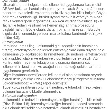
Deri reaksiyonları
Ülseratif stomatit olgularında leflunomid uygulaması kesilmelidir.
ARAVA kullanan hastalarda çok seyrek olarak Stevens-Johnson
sendromu ve toksik epidermal nekroliz olguları bildirilmiştir. Böyle
ağır reaksiyonlarla ilgili kuşku uyandıracak cilt ve/veya mukoza
reaksiyonları görülür görülmez, ARAVA ve diğer olasılıkla ilişkili
ilaçlar ile tedavi kesilmeli ve hemen ilaç arınma prosedürü
başlatılmalıdır. Böyle olgularda tam bir arınma esastır. Bu tipte
olgularda leflunomide yeniden maruz kalma kontrendikedir (bkz.
bölüm 4.3).
Enfeksiyonlar
İmmünosupresif ilaç - leflunomid gibi- tedavilerinin hastaların
fırsatçı enfeksiyonları da içeren enfeksiyonlara daha duyarlı hale
gelmesine yol açabileceği bilinmektedir. Bu nedenle, enfeksiyonlar
daha şiddetli olabilir ve erken ve ciddi tedavi gerektirebilir. Ağır,
kontrol edilemeyen enfeksiyonlar oluşması durumunda,
leflunomidin kesilmesi ve aşağıda tanımlandığı şekilde arınma
uygulaması gerekebilir.
Diğer immünosupresiflerden leflunomidi alan hastalarda seyrek
olarak İlerleyici çok Odaklı Lökoensefelopati (Progresif Multifokal
Lökoensefelopati = PML) rapor edilmiştir.
Tüberküloz reaktivasyonu riski nedeniyle tüberkülin reaktivitesi
bulunan hastalar dikkatle izlenmelidir.
Solunum reaksiyonları
Leflunomid ile tedavide interstisyel akciğer hastalığı bildirilmiştir
(Bkz. Bölüm 4.8). İnterstisyel akciğer hastalığı, tedavi sırasında
akut olarak gelişebilen ve potansiyel olarak ölümcül bir hastalıktır.