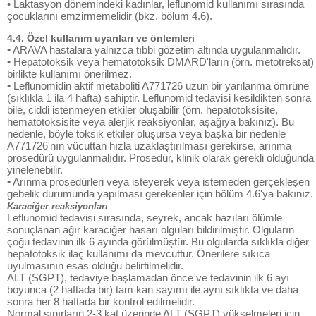
• Laktasyon dönemindeki kadınlar, leflunomid kullanımı sırasında
çocuklarını emzirmemelidir (bkz. bölüm 4.6).
4.4. Özel kullanım uyarıları ve önlemleri
• ARAVA hastalara yalnızca tıbbi gözetim altında uygulanmalıdır.
• Hepatotoksik veya hematotoksik DMARD'ların (örn. metotreksat)
birlikte kullanımı önerilmez.
• Leflunomidin aktif metaboliti A771726 uzun bir yarılanma ömrüne
(sıklıkla 1 ila 4 hafta) sahiptir. Leflunomid tedavisi kesildikten sonra
bile, ciddi istenmeyen etkiler oluşabilir (örn. hepatotoksisite,
hematotoksisite veya alerjik reaksiyonlar, aşağıya bakınız). Bu
nedenle, böyle toksik etkiler oluşursa veya başka bir nedenle
A771726'nın vücuttan hızla uzaklaştırılması gerekirse, arınma
prosedürü uygulanmalıdır. Prosedür, klinik olarak gerekli olduğunda
yinelenebilir.
• Arınma prosedürleri veya isteyerek veya istemeden gerçekleşen
gebelik durumunda yapılması gerekenler için bölüm 4.6'ya bakınız.
Karaciğer reaksiyonları
Leflunomid tedavisi sırasında, seyrek, ancak bazıları ölümle
sonuçlanan ağır karaciğer hasarı olguları bildirilmiştir. Olguların
çoğu tedavinin ilk 6 ayında görülmüştür. Bu olgularda sıklıkla diğer
hepatotoksik ilaç kullanımı da mevcuttur. Önerilere sıkıca
uyulmasının esas olduğu belirtilmelidir.
ALT (SGPT), tedaviye başlamadan önce ve tedavinin ilk 6 ayı
boyunca (2 haftada bir) tam kan sayımı ile aynı sıklıkta ve daha
sonra her 8 haftada bir kontrol edilmelidir.
Normal sınırların 2-3 kat üzerinde ALT (SGPT) yükselmeleri için,