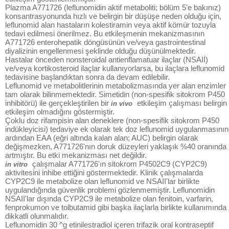
Plazma A771726 (leflunomidin aktif metaboliti; bölüm 5'e bakınız)
konsantrasyonunda hızlı ve belirgin bir düşüşe neden olduğu için,
leflunomid alan hastaların kolestiramin veya aktif kömür tozuyla
tedavi edilmesi önerilmez. Bu etkileşmenin mekanizmasının
A771726 enterohepatik döngüsünün ve/veya gastrointestinal
diyalizinin engellenmesi şeklinde olduğu düşünülmektedir.
Hastalar önceden nonsteroidal antienflamatuar ilaçlar (NSAIİ)
ve/veya kortikosteroid ilaçlar kullanıyorlarsa, bu ilaçlara leflunomid
tedavisine başlandıktan sonra da devam edilebilir.
Leflunomid ve metabolitlerinin metabolizmasında yer alan enzimler
tam olarak bilinmemektedir. Simetidin (non-spesifik sitokrom P450
inhibitörü) ile gerçekleştirilen bir
etkileşim çalışması belirgin
in vivo
etkileşim olmadığını göstermiştir.
Çoklu doz rifampisin alan deneklere (non-spesifik sitokrom P450
indükleyicisi) tedaviye ek olarak tek doz leflunomid uygulanmasının
ardından EAA (eğri altında kalan alan; AUC) belirgin olarak
değişmezken, A771726'nın doruk düzeyleri yaklaşık %40 oranında
artmıştır. Bu etki mekanizması net değildir.
çalışmalar A771726'ın sitokrom P4502C9 (CYP2C9)
in vitro
aktivitesini inhibe ettiğini göstermektedir. Klinik çalışmalarda
CYP2C9 ile metabolize olan leflunomid ve NSAII'lar birlikte
uygulandığında güvenlik problemi gözlenmemiştir. Leflunomidin
NSAII'lar dışında CYP2C9 ile metabolize olan fenitoin, varfarin,
fenprokumon ve tolbutamid gibi başka ilaçlarla birlikte kullanımında
dikkatli olunmalıdır.
Leflunomidin 30 ^g etinilestradiol içeren trifazik oral kontraseptif