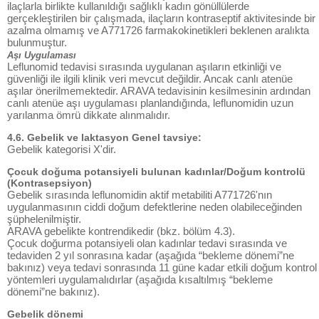
ilaçlarla birlikte kullanıldığı sağlıklı kadın gönüllülerde
gerçekleştirilen bir çalışmada, ilaçların kontraseptif aktivitesinde bir
azalma olmamış ve A771726 farmakokinetikleri beklenen aralıkta
bulunmuştur.
Aşı Uygulaması
Leflunomid tedavisi sırasında uygulanan aşıların etkinliği ve
güvenliği ile ilgili klinik veri mevcut değildir. Ancak canlı atenüe
aşılar önerilmemektedir. ARAVA tedavisinin kesilmesinin ardından
canlı atenüe aşı uygulaması planlandığında, leflunomidin uzun
yarılanma ömrü dikkate alınmalıdır.
4.6. Gebelik ve laktasyon Genel tavsiye:
Gebelik kategorisi X'dir.
Çocuk doğuma potansiyeli bulunan kadınlar/Doğum kontrolü
(Kontrasepsiyon)
Gebelik sırasında leflunomidin aktif metabiliti A771726'nın
uygulanmasının ciddi doğum defektlerine neden olabileceğinden
şüphelenilmiştir.
ARAVA gebelikte kontrendikedir (bkz. bölüm 4.3).
Çocuk doğurma potansiyeli olan kadınlar tedavi sırasında ve
tedaviden 2 yıl sonrasına kadar (aşağıda “bekleme dönemi”ne
bakınız) veya tedavi sonrasında 11 güne kadar etkili doğum kontrol
yöntemleri uygulamalıdırlar (aşağıda kısaltılmış “bekleme
dönemi”ne bakınız).
Gebelik dönemi