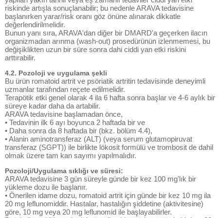
riskinde artışla sonuçlanabilir; bu nedenle ARAVA tedavisine
başlanırken yarar/risk oranı göz önüne alınarak dikkatle
değerlendirilmelidir.
Bunun yanı sıra, ARAVA'dan diğer bir DMARD'a geçerken ilacın
organizmadan arınma (wash-out) prosedürünün izlenmemesi, bu
değişiklikten uzun bir süre sonra dahi ciddi yan etki riskini
arttırabilir.
4.2. Pozoloji ve uygulama şekli
Bu ürün romatoid artrit ve psöriatik artritin tedavisinde deneyimli
uzmanlar tarafından reçete edilmelidir.
Terapötik etki genel olarak 4 ila 6 hafta sonra başlar ve 4-6 aylık bir
süreye kadar daha da artabilir.
ARAVA tedavisine başlamadan önce,
• Tedavinin ilk 6 ayı boyunca 2 haftada bir ve
• Daha sonra da 8 haftada bir (bkz. bölüm 4.4),
• Alanin aminotransferaz (ALT) (veya serum glutamopiruvat
transferaz (SGPT)) ile birlikte lökosit formülü ve trombosit de dahil
olmak üzere tam kan sayımı yapılmalıdır.
Pozoloji/Uygulama sıklığı ve süresi:
ARAVA tedavisine 3 gün süreyle günde bir kez 100 mg'lık bir
yükleme dozu ile başlanır.
• Önerilen idame dozu, romatoid artrit için günde bir kez 10 mg ila
20 mg leflunomiddir. Hastalar, hastalığın şiddetine (aktivitesine)
göre, 10 mg veya 20 mg leflunomid ile başlayabilirler.