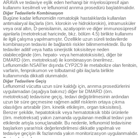
ARAVA ve tedaviye eşlik eden herhangi bir miyelosüpresif ajan
kullanımı kesilmeli ve leflunomid arınma prosedürü başlatılmalıdır.
Diğer Tedavilerle Kombinasyon
Bugüne kadar leflunomidin romatolojik hastalıklarda kullanılan
antimalaryal ilaçlarla (örn. klorokin ve hidroklorokin), intramusküler
veya oral altın, D-penisilamin, azatiyoprin ve diğer immunosüpresif
ajanlarla (metotreksat haricinde, bkz. bölüm 4.5) birlikte kullanımı
ile ilgili çalışma yapılmamıştır. Özellikle uzun süreli tedavilerde
kombinasyon tedavisi ile bağlantılı riskler bilinmemektedir. Bu tip
tedaviler aditif veya hatta sinerjistik toksisiteye neden
olabileceğinde (örn. hepato- veya hematotoksisite), diğer bir
DMARD (örn. metotreksat) ile kombinasyon önerilmez.
Leflunomidin NSAİİ'ler dışında CYP2C9 ile metabolize olan fenitoin,
varfarin, fenprokumon ve tolbutamid gibi ilaçlarla birlikte
kullanımında dikkatli olunmalıdır.
Diğer Tedavilere Geçiş
Leflunomid vücutta uzun süre kaldığı için, arınma prosedürlerini
uygulamadan (aşağıya bakınız) diğer bir DMARD (örn.
metotreksat) tedavisine geçiş, tedavi değiştirilmesinin ardından
uzun bir süre geçmesine rağmen aditif risklerin ortaya çıkma
olasılığını artırabilir (örn. kinetik etkileşim, organ toksisitesi).
Benzer şekilde, hepatotoksik veya hematotoksik tıbbi ürünlerle
(örn. metotreksat) yakın zamanda uygulanan medikal tedavi yan
etkilerde artışla sonuçlanabilir. Bu nedenle, leflunomid tedavisine
başlarken yarar/risk değerlendirilmesi dikkatle yapılmalı ve
tedaviye geçişin ilk fazlarında yakın monitorizasyon uygulanmalıdır.