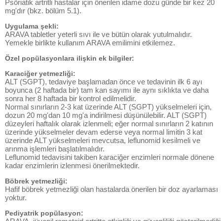
Psöriatik artritli hastalar için önerilen idame dozu günde bir kez 20
mg'dır (bkz. bölüm 5.1).
Uygulama şekli:
ARAVA tabletler yeterli sıvı ile ve bütün olarak yutulmalıdır.
Yemekle birlikte kullanım ARAVA emilimini etkilemez.
Özel popülasyonlara ilişkin ek bilgiler:
Karaciğer yetmezliği:
ALT (SGPT), tedaviye başlamadan önce ve tedavinin ilk 6 ayı
boyunca (2 haftada bir) tam kan sayımı ile aynı sıklıkta ve daha
sonra her 8 haftada bir kontrol edilmelidir.
Normal sınırların 2-3 kat üzerinde ALT (SGPT) yükselmeleri için,
dozun 20 mg'dan 10 mg'a indirilmesi düşünülebilir. ALT (SGPT)
düzeyleri haftalık olarak izlenmeli; eğer normal sınırların 2 katının
üzerinde yükselmeler devam ederse veya normal limitin 3 kat
üzerinde ALT yükselmeleri mevcutsa, leflunomid kesilmeli ve
arınma işlemleri başlatılmalıdır.
Leflunomid tedavisini takiben karaciğer enzimleri normale dönene
kadar enzimlerin izlenmesi önerilmektedir.
Böbrek yetmezliği:
Hafif böbrek yetmezliği olan hastalarda önerilen bir doz ayarlaması
yoktur.
Pediyatrik popülasyon: