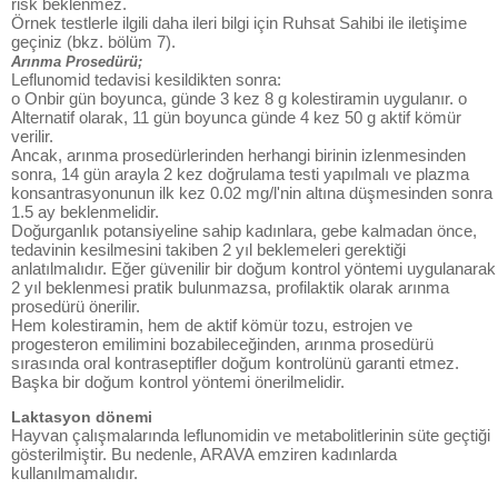
risk beklenmez.
Örnek testlerle ilgili daha ileri bilgi için Ruhsat Sahibi ile iletişime
geçiniz (bkz. bölüm 7).
Arınma Prosedürü;
Leflunomid tedavisi kesildikten sonra:
o Onbir gün boyunca, günde 3 kez 8 g kolestiramin uygulanır. o
Alternatif olarak, 11 gün boyunca günde 4 kez 50 g aktif kömür
verilir.
Ancak, arınma prosedürlerinden herhangi birinin izlenmesinden
sonra, 14 gün arayla 2 kez doğrulama testi yapılmalı ve plazma
konsantrasyonunun ilk kez 0.02 mg/l'nin altına düşmesinden sonra
1.5 ay beklenmelidir.
Doğurganlık potansiyeline sahip kadınlara, gebe kalmadan önce,
tedavinin kesilmesini takiben 2 yıl beklemeleri gerektiği
anlatılmalıdır. Eğer güvenilir bir doğum kontrol yöntemi uygulanarak
2 yıl beklenmesi pratik bulunmazsa, profilaktik olarak arınma
prosedürü önerilir.
Hem kolestiramin, hem de aktif kömür tozu, estrojen ve
progesteron emilimini bozabileceğinden, arınma prosedürü
sırasında oral kontraseptifler doğum kontrolünü garanti etmez.
Başka bir doğum kontrol yöntemi önerilmelidir.
Laktasyon dönemi
Hayvan çalışmalarında leflunomidin ve metabolitlerinin süte geçtiği
gösterilmiştir. Bu nedenle, ARAVA emziren kadınlarda
kullanılmamalıdır.