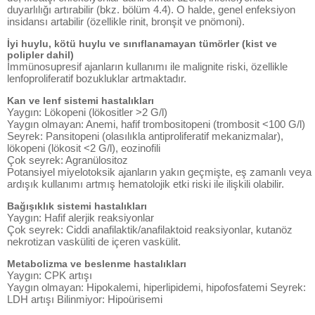
duyarlılığı artırabilir (bkz. bölüm 4.4). O halde, genel enfeksiyon
insidansı artabilir (özellikle rinit, bronşit ve pnömoni).
İyi huylu, kötü huylu ve sınıflanamayan tümörler (kist ve
polipler dahil)
İmmünosupresif ajanların kullanımı ile malignite riski, özellikle
lenfoproliferatif bozukluklar artmaktadır.
Kan ve lenf sistemi hastalıkları
Yaygın: Lökopeni (lökositler >2 G/l)
Yaygın olmayan: Anemi, hafif trombositopeni (trombosit <100 G/l)
Seyrek: Pansitopeni (olasılıkla antiproliferatif mekanizmalar),
lökopeni (lökosit <2 G/l), eozinofili
Çok seyrek: Agranülositoz
Potansiyel miyelotoksik ajanların yakın geçmişte, eş zamanlı veya
ardışık kullanımı artmış hematolojik etki riski ile ilişkili olabilir.
Bağışıklık sistemi hastalıkları
Yaygın: Hafif alerjik reaksiyonlar
Çok seyrek: Ciddi anafilaktik/anafilaktoid reaksiyonlar, kutanöz
nekrotizan vasküliti de içeren vaskülit.
Metabolizma ve beslenme hastalıkları
Yaygın: CPK artışı
Yaygın olmayan: Hipokalemi, hiperlipidemi, hipofosfatemi Seyrek:
LDH artışı Bilinmiyor: Hipoürisemi