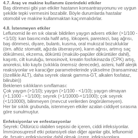
4.7. Araç ve makine kullanımı üzerindeki etkiler
Baş dönmesi gibi yan etkiler hastanın konsantrasyonunu ve uygun
şekilde tepki vermesini bozabilir. Böyle durumlarda hastalar
otomobil ve makine kullanmaktan kaçınmalıdırlar.
4.8. İstenmeyen etkiler
Leflunomid ile en sık olarak bildirilen yaygın advers etkiler (>1/100 -
<1/10): kan basıncında hafif artış, lökopeni, parestezi, baş ağrısı,
baş dönmesi, diyare, bulantı, kusma, oral mukozal bozukluklar
(örn. aftöz stomatit, ağızda ülserasyon), karın ağrısı, artmış saç
dökülmesi, ekzema, döküntü (makülo-papüler döküntüler dahil),
kaşıntı, cilt kuruluğu, tenosinovit, kreatin fosfokinazda (CPK) artış,
anoreksi, kilo kaybı (sıklıkla önemsiz derecede), asteni, hafif alerjik
reaksiyonlar ve karaciğer parametrelerinde yükselme (transaminaz
(özellikle ALT), daha seyrek olarak gamma-GT, alkalen fosfataz,
bilirubin))
Beklenen sıklıkların sınıflaması:
Çok yaygın (>1/10); yaygın (>1/100 - <1/10); yaygın olmayan
(>1.1000 - <1/100); seyrek (>1/10000-<1/1000); çok seyrek
(<1/10000), bilinmeyen (mevcut verilerden öngörülemeyen).
Her bir sıklık grubunda, istenmeyen etkiler azalan ciddiyet sırasına
göre sunulmuştur.
Enfeksiyonlar ve enfestasyonlar
Seyrek: Öldürücü olabilen sepsisi de içeren, ciddi infeksiyonlar.
İmmünosupresif etki potansiyeli olan diğer ajanlar gibi, leflunomid
de, fırsatçı enfeksiyonlar dahil olmak üzere, infeksiyonlara