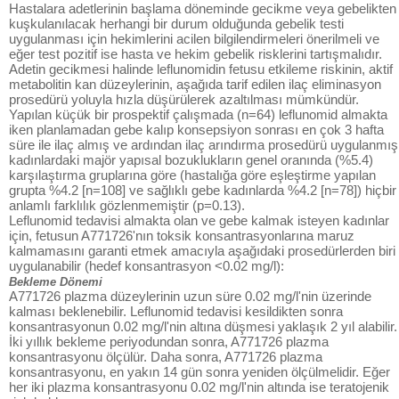
Hastalara adetlerinin başlama döneminde gecikme veya gebelikten
kuşkulanılacak herhangi bir durum olduğunda gebelik testi
uygulanması için hekimlerini acilen bilgilendirmeleri önerilmeli ve
eğer test pozitif ise hasta ve hekim gebelik risklerini tartışmalıdır.
Adetin gecikmesi halinde leflunomidin fetusu etkileme riskinin, aktif
metabolitin kan düzeylerinin, aşağıda tarif edilen ilaç eliminasyon
prosedürü yoluyla hızla düşürülerek azaltılması mümkündür.
Yapılan küçük bir prospektif çalışmada (n=64) leflunomid almakta
iken planlamadan gebe kalıp konsepsiyon sonrası en çok 3 hafta
süre ile ilaç almış ve ardından ilaç arındırma prosedürü uygulanmış
kadınlardaki majör yapısal bozuklukların genel oranında (%5.4)
karşılaştırma gruplarına göre (hastalığa göre eşleştirme yapılan
grupta %4.2 [n=108] ve sağlıklı gebe kadınlarda %4.2 [n=78]) hiçbir
anlamlı farklılık gözlenmemiştir (p=0.13).
Leflunomid tedavisi almakta olan ve gebe kalmak isteyen kadınlar
için, fetusun A771726'nın toksik konsantrasyonlarına maruz
kalmamasını garanti etmek amacıyla aşağıdaki prosedürlerden biri
uygulanabilir (hedef konsantrasyon <0.02 mg/l):
Bekleme Dönemi
A771726 plazma düzeylerinin uzun süre 0.02 mg/l'nin üzerinde
kalması beklenebilir. Leflunomid tedavisi kesildikten sonra
konsantrasyonun 0.02 mg/l'nin altına düşmesi yaklaşık 2 yıl alabilir.
İki yıllık bekleme periyodundan sonra, A771726 plazma
konsantrasyonu ölçülür. Daha sonra, A771726 plazma
konsantrasyonu, en yakın 14 gün sonra yeniden ölçülmelidir. Eğer
her iki plazma konsantrasyonu 0.02 mg/l'nin altında ise teratojenik