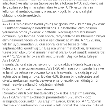
inhibitörü) ve rifampisin (non-spesifik sitokrom P450 indükleyicisi)
ile yapılan etkileşim araştırmaları
CYP enzimlerinin
in vivo
leflunomid metabolizmasıyla ancak küçük bir oranda ilişkili
olduğunu göstermektedir.
Eliminasyon
A771726'nın eliminasyonu yavaş ve görünürdeki klirensin yaklaşık
31 ml/saat olmasıyla karakterizedir. Hastalardaki eliminasyon
yarılanma ömrü yaklaşık 2 haftadır. Radyo-işaretli leflunomid
dozunun uygulanmasından sonra, radyoaktivite muhtemelen biliyer
eliminasyonla feçes ve idrarla eşit olarak atılmıştır. A771726'nın,
tek bir uygulamadan 36 gün sonra idrar ve feçeste hala
saptanabildiği görülmüştür. Başlıca üriner metabolitler, leflunomid
türevi olan glukuronid ürünleri (temel olarak 0-24 saatlik örneklerde)
ve A771726'nın bir oksanilik asit türevidir. Başlıca fekal bileşen
A771726'dır.
İnsanlarda, oral süspansiyon formunda aktive kömür tozu ya da
kolestiramin uygulamasının, A771726 eliminasyon hızında hızlı ve
anlamlı bir artışa ve plazma konsantrasyonlarında düşüşe yol
açtığı gösterilmiştir (bkz. Bölüm 4.9). Bunun bir gastrointestinal
diyaliz mekanizmasıyla ve/veya enterohepatik geri dönüşümün
kesilmesiyle sağlandığı düşünülmektedir.
Doğrusal/Doğrusal olmayan durum
Romatoid artriti olan hastalardaki çoklu doz araştırmalarında,
A771726'nın farmakokinetik parametreleri 5-25 mg'lık doz
aralığında doğrusaldır. Bu araştırmalarda, klinik etki A771726'nın
plazma konsantrasyonu ve günlük leflunomid dozuyla yakın ilişkili