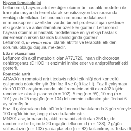
Hayvan farmakolojisi
Leflunomid, hayvan artrit ve diğer otoimmün hastalık modelleri ile
transplantasyonda temel olarak sensitizasyon fazı sırasında
verildiğinde etkilidir. Leflunomidin immünomodülatuvar/
immünosupresif özellikleri vardır, bir antiproliferatif ajan şeklinde
etki gösterir ve antienflamatuar özellikler gösterir. Leflunomid
hayvan otoimmün hastalık modellerinde en iyi etkiyi hastalık
ilerlemesinin erken fazında kullanıldığında gösterir.
Leflunomid,
olarak aktiftir ve terapötik etkiden
in vivoin vitro
sorumlu olduğu düşünülmektedir.
Etki mekanizması
Leflunomidin aktif metaboliti olan A771726, insan dihidroorotat
dehidrogenaz (DHODH) enzimini inhibe eder ve antiproliferatif etki
gösterir.
Romatoid artrit
ARAVA'nın romatoid artrit tedavisindeki etkinliği dört kontrollü
çalışmada gösterilmiştir (biri faz II ve üçü faz III). Faz II çalışması
olan YU203 araştırmasında, aktif romatoid artriti olan 402 kişide
randomize olarak plasebo (n = 102), 5 mg (n = 95), 10 mg (n =
101) ya da 25 mg/gün (n = 104) leflunomid kullanılmıştır. Tedavi 6
ay sürmüştür.
Faz III çalışmalarındaki bütün leflunomid hastalarında 3 gün süreyle
100 mg'lık bir başlangıç dozu kullanılmıştır.
MN301 araştırmasında, aktif romatoid artriti olan 358 kişide
randomize bir biçimde 20 mg/gün leflunomid (n = 133), 2 g/gün
sülfasalazin (n = 133) ya da plasebo (n = 92) kullanılmıştır. Tedavi 6