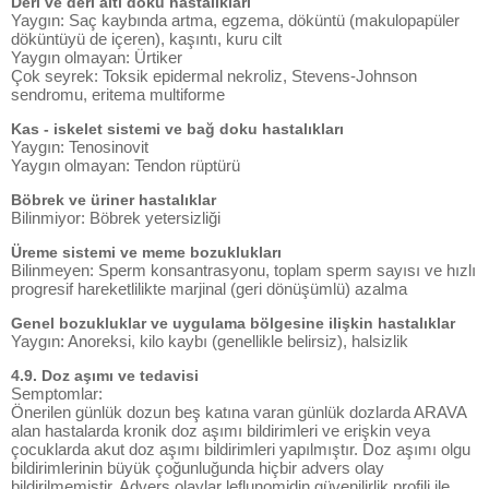
Deri ve deri altı doku hastalıkları
Yaygın: Saç kaybında artma, egzema, döküntü (makulopapüler
döküntüyü de içeren), kaşıntı, kuru cilt
Yaygın olmayan: Ürtiker
Çok seyrek: Toksik epidermal nekroliz, Stevens-Johnson
sendromu, eritema multiforme
Kas - iskelet sistemi ve bağ doku hastalıkları
Yaygın: Tenosinovit
Yaygın olmayan: Tendon rüptürü
Böbrek ve üriner hastalıklar
Bilinmiyor: Böbrek yetersizliği
Üreme sistemi ve meme bozuklukları
Bilinmeyen: Sperm konsantrasyonu, toplam sperm sayısı ve hızlı
progresif hareketlilikte marjinal (geri dönüşümlü) azalma
Genel bozukluklar ve uygulama bölgesine ilişkin hastalıklar
Yaygın: Anoreksi, kilo kaybı (genellikle belirsiz), halsizlik
4.9. Doz aşımı ve tedavisi
Semptomlar:
Önerilen günlük dozun beş katına varan günlük dozlarda ARAVA
alan hastalarda kronik doz aşımı bildirimleri ve erişkin veya
çocuklarda akut doz aşımı bildirimleri yapılmıştır. Doz aşımı olgu
bildirimlerinin büyük çoğunluğunda hiçbir advers olay
bildirilmemiştir. Advers olaylar leflunomidin güvenilirlik profili ile