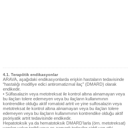
4.1. Terapötik endikasyonlar
ARAVA, aşağıdaki endikasyonlarda erişkin hastaların tedavisinde
“hastalığı modifiye edici antiromatizmal ilaç” (DMARD) olarak
endikedir.
• Sülfasalazin veya metotreksat ile kontrol altına alınamayan veya
bu ilaçları tolere edemeyen veya bu ilaçların kullanımının
kontrendike olduğu aktif romatoid artrit ve yine sulfosalazin veya
metotreksat ile kontrol altına alınamayan veya bu ilaçları tolere
edemeyen veya bu ilaçların kullanımının kontrendike olduğu aktif
psöriyatik artrit tedavisinde endikedir.
Hepatotoksik ya da hematotoksik DMARD'larla (örn. metotreksat)
yapılan yakın tarihli veya eş zamanlı tedaviler ciddi yan etki