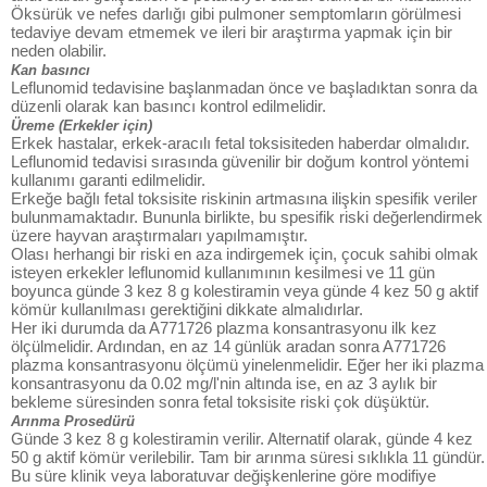
Öksürük ve nefes darlığı gibi pulmoner semptomların görülmesi
tedaviye devam etmemek ve ileri bir araştırma yapmak için bir
neden olabilir.
Kan basıncı
Leflunomid tedavisine başlanmadan önce ve başladıktan sonra da
düzenli olarak kan basıncı kontrol edilmelidir.
Üreme (Erkekler için)
Erkek hastalar, erkek-aracılı fetal toksisiteden haberdar olmalıdır.
Leflunomid tedavisi sırasında güvenilir bir doğum kontrol yöntemi
kullanımı garanti edilmelidir.
Erkeğe bağlı fetal toksisite riskinin artmasına ilişkin spesifik veriler
bulunmamaktadır. Bununla birlikte, bu spesifik riski değerlendirmek
üzere hayvan araştırmaları yapılmamıştır.
Olası herhangi bir riski en aza indirgemek için, çocuk sahibi olmak
isteyen erkekler leflunomid kullanımının kesilmesi ve 11 gün
boyunca günde 3 kez 8 g kolestiramin veya günde 4 kez 50 g aktif
kömür kullanılması gerektiğini dikkate almalıdırlar.
Her iki durumda da A771726 plazma konsantrasyonu ilk kez
ölçülmelidir. Ardından, en az 14 günlük aradan sonra A771726
plazma konsantrasyonu ölçümü yinelenmelidir. Eğer her iki plazma
konsantrasyonu da 0.02 mg/l'nin altında ise, en az 3 aylık bir
bekleme süresinden sonra fetal toksisite riski çok düşüktür.
Arınma Prosedürü
Günde 3 kez 8 g kolestiramin verilir. Alternatif olarak, günde 4 kez
50 g aktif kömür verilebilir. Tam bir arınma süresi sıklıkla 11 gündür.
Bu süre klinik veya laboratuvar değişkenlerine göre modifiye