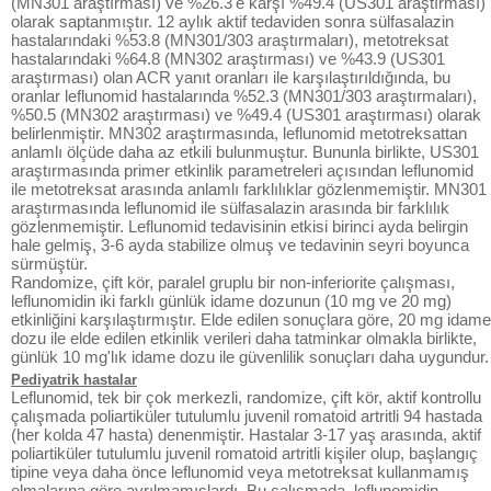
(MN301 araştırması) ve %26.3'e karşı %49.4 (US301 araştırması)
olarak saptanmıştır. 12 aylık aktif tedaviden sonra sülfasalazin
hastalarındaki %53.8 (MN301/303 araştırmaları), metotreksat
hastalarındaki %64.8 (MN302 araştırması) ve %43.9 (US301
araştırması) olan ACR yanıt oranları ile karşılaştırıldığında, bu
oranlar leflunomid hastalarında %52.3 (MN301/303 araştırmaları),
%50.5 (MN302 araştırması) ve %49.4 (US301 araştırması) olarak
belirlenmiştir. MN302 araştırmasında, leflunomid metotreksattan
anlamlı ölçüde daha az etkili bulunmuştur. Bununla birlikte, US301
araştırmasında primer etkinlik parametreleri açısından leflunomid
ile metotreksat arasında anlamlı farklılıklar gözlenmemiştir. MN301
araştırmasında leflunomid ile sülfasalazin arasında bir farklılık
gözlenmemiştir. Leflunomid tedavisinin etkisi birinci ayda belirgin
hale gelmiş, 3-6 ayda stabilize olmuş ve tedavinin seyri boyunca
sürmüştür.
Randomize, çift kör, paralel gruplu bir non-inferiorite çalışması,
leflunomidin iki farklı günlük idame dozunun (10 mg ve 20 mg)
etkinliğini karşılaştırmıştır. Elde edilen sonuçlara göre, 20 mg idame
dozu ile elde edilen etkinlik verileri daha tatminkar olmakla birlikte,
günlük 10 mg'lık idame dozu ile güvenlilik sonuçları daha uygundur.
Pediyatrik hastalar
Leflunomid, tek bir çok merkezli, randomize, çift kör, aktif kontrollu
çalışmada poliartiküler tutulumlu juvenil romatoid artritli 94 hastada
(her kolda 47 hasta) denenmiştir. Hastalar 3-17 yaş arasında, aktif
poliartiküler tutulumlu juvenil romatoid artritli kişiler olup, başlangıç
tipine veya daha önce leflunomid veya metotreksat kullanmamış
olmalarına göre ayrılmamışlardı. Bu çalışmada, leflunomidin