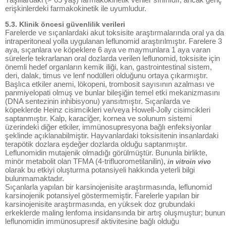
erişkinlerdeki farmakokinetik ile uyumludur.
5.3. Klinik öncesi güvenlilik verileri
Farelerde ve sıçanlardaki akut toksisite araştırmalarında oral ya da
intraperitoneal yolla uygulanan leflunomid araştırılmıştır. Farelere 3
aya, sıçanlara ve köpeklere 6 aya ve maymunlara 1 aya varan
sürelerle tekrarlanan oral dozlarda verilen leflunomid, toksisite için
önemli hedef organların kemik iliği, kan, gastrointestinal sistem,
deri, dalak, timus ve lenf nodülleri olduğunu ortaya çıkarmıştır.
Başlıca etkiler anemi, lökopeni, trombosit sayısının azalması ve
panmiyelopati olmuş ve bunlar bileşiğin temel etki mekanizmasını
(DNA sentezinin inhibisyonu) yansıtmıştır. Sıçanlarda ve
köpeklerde Heinz cisimcikleri ve/veya Howell-Jolly cisimcikleri
saptanmıştır. Kalp, karaciğer, kornea ve solunum sistemi
üzerindeki diğer etkiler, immünosupresyona bağlı enfeksiyonlar
şeklinde açıklanabilmiştir. Hayvanlardaki toksisitenin insanlardaki
terapötik dozlara eşdeğer dozlarda olduğu saptanmıştır.
Leflunomidin mutajenik olmadığı görülmüştür. Bununla birlikte,
minör metabolit olan TFMA (4-trifluorometilanilin),
in vitroin vivo
olarak bu etkiyi oluşturma potansiyeli hakkında yeterli bilgi
bulunmamaktadır.
Sıçanlarla yapılan bir karsinojenisite araştırmasında, leflunomid
karsinojenik potansiyel göstermemiştir. Farelerle yapılan bir
karsinojenisite araştırmasında, en yüksek doz grubundaki
erkeklerde maling lenfoma insidansında bir artış oluşmuştur; bunun
leflunomidin immünosupresif aktivitesine bağlı olduğu