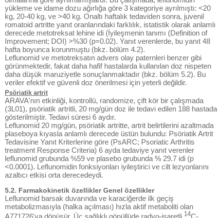
yükleme ve idame dozu ağırlığa göre 3 kategoriye ayrılmıştı: <20
kg, 20-40 kg, ve >40 kg. Onaltı haftalık tedaviden sonra, juvenil
romatoid artritte yanıt oranlarındaki farklılık, istatistik olarak anlamlı
derecede metotreksat lehine idi (İyileşmenin tanımı (Definition of
Improvement; DOI) >%30 (p=0.02). Yanıt verenlerde, bu yanıt 48
hafta boyunca korunmuştu (bkz. bölüm 4.2).
Leflunomid ve metotreksatın advers olay paternleri benzer gibi
görünmektedir, fakat daha hafif hastalarda kullanılan doz nispeten
daha düşük maruziyetle sonuçlanmaktadır (bkz. bölüm 5.2). Bu
veriler efektif ve güvenli doz önerilmesi için yeterli değildir.
Psöriatik artrit
ARAVA'nın etkinliği, kontrollü, randomize, çift kör bir çalışmada
(3L01), psöriatik artritli, 20 mg/gün doz ile tedavi edilen 188 hastada
gösterilmiştir. Tedavi süresi 6 aydır.
Leflunomid 20 mg/gün, psöriatik artritte, artrit belirtilerini azaltmada
plaseboya kıyasla anlamlı derecede üstün bulundu: Psöriatik Artrit
Tedavisine Yanıt Kriterlerine göre (PsARC; Psoriatic Arthritis
treatment Response Criteria) 6 ayda tedaviye yanıt verenler
leflunomid grubunda %59 ve plasebo grubunda % 29.7 idi (p
<0.0001). Leflunomidin fonksiyonları iyileştirici ve cilt lezyonlarını
azaltıcı etkisi orta derecedeydi.
5.2. Farmakokinetik özellikler Genel özellikler
Leflunomid barsak duvarında ve karaciğerde ilk geçiş
metabolizmasıyla (halka açılması) hızla aktif metaboliti olan
14
A771726'ya dönüşür. Üç sağlıklı gönüllüde radyo-işaretli
C-