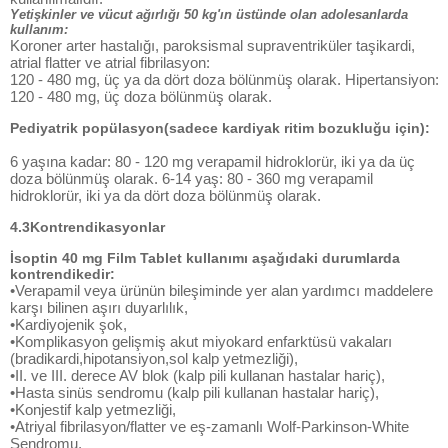
Yetişkinler ve vücut ağırlığı 50 kg'ın üstünde olan adolesanlarda
kullanım:
Koroner arter hastalığı, paroksismal supraventriküler taşikardi,
atrial flatter ve atrial fibrilasyon:
120 - 480 mg, üç ya da dört doza bölünmüş olarak. Hipertansiyon:
120 - 480 mg, üç doza bölünmüş olarak.
Pediyatrik popülasyon(sadece kardiyak ritim bozukluğu için):
6 yaşına kadar: 80 - 120 mg verapamil hidroklorür, iki ya da üç
doza bölünmüş olarak. 6-14 yaş: 80 - 360 mg verapamil
hidroklorür, iki ya da dört doza bölünmüş olarak.
4.3Kontrendikasyonlar
İsoptin 40 mg Film Tablet kullanımı aşağıdaki durumlarda
kontrendikedir:
•Verapamil veya ürünün bileşiminde yer alan yardımcı maddelere
karşı bilinen aşırı duyarlılık,
•Kardiyojenik şok,
•Komplikasyon gelişmiş akut miyokard enfarktüsü vakaları
(bradikardi,hipotansiyon,sol kalp yetmezliği),
•II. ve III. derece AV blok (kalp pili kullanan hastalar hariç),
•Hasta sinüs sendromu (kalp pili kullanan hastalar hariç),
•Konjestif kalp yetmezliği,
•Atriyal fibrilasyon/flatter ve eş-zamanlı Wolf-Parkinson-White
Sendromu,