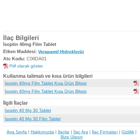
İlaç Bilgileri
İsoptin 40mg Film Tablet
Etken Maddesi:
Verapamil Hidroklorür
Atc Kodu:
C08DA01
Pdf olarak göster
Kullanma talimatı ve kısa ürün bilgileri
İsoptin 40mg Film Tablet Kısa Ürün Bilgisi
İsoptin 40mg Film Tablet Kısa Ürün Bilgisi
İlgili İlaçlar
Isoptin 40 Mg 30 Tablet
Isoptin 40 Mg 30 Film Tablet
Ana Sayfa
|
Hakkımızda
|
İlaçlar
|
İlaç Ara
|
İlaç Firmaları
|
Gizlilik
|
Bize Ulaşın