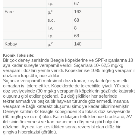
i.p.
67
o
Fare
163
p.
s.c.
68
i.v.
8
i.p.
68
o
Kobay
140
p.
Kronik Toksisite:
Bir çok deney serisinde Beagle köpeklerine ve SPF-sıçanlarına 18
aya kadar süreyle verapamil verildi. Sıçanlara 10- 62,5 mg/kg
verapamil dozları yemle verildi. Köpekler ise 1085 mg/kg verapamil
dozlarını kapsül içinde aldılar.
Sıçanlar verapamil'i maksimal doza kadar, kayda değer yan etki
olmadan iyi tolere ettiler. Köpeklerde de tolerebilite iyiydi. Yüksek
doz seviyesinde (30 mg/kg verapamil) köpeklerin gözünde katarakt
oluşumu gibi etkiler gözlendi. Bu değişiklikler her seferinde
tekrarlanmadı ve başka bir hayvan türünde gözlenmedi. insanda
verapamile bağlı katarakt oluşumu şimdiye kadar bildirilmemiştir.
Deneye katılan 42 Beagle köpeğinden 3'ü toksik doz seviyesinde
(60 mg/kg ve üzeri) öldü. Kalp-dolaşım tetkiklerinde bradikardi, AV
iletisinin önlenmesi ve kan basıncının düşmesi gibi bulgular
gözlendi. Ayrıca ilaç kesildikten sonra reversibl olan difüz bir
gingiva hiperplazisi görüldü.