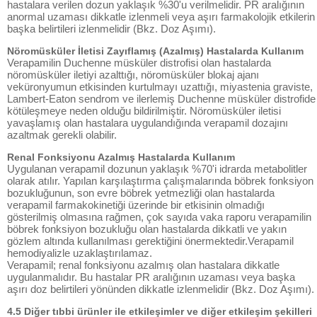
hastalara verilen dozun yaklaşık %30'u verilmelidir. PR aralığının
anormal uzaması dikkatle izlenmeli veya aşırı farmakolojik etkilerin
başka belirtileri izlenmelidir (Bkz. Doz Aşımı).
Nöromüsküler İletisi Zayıflamış (Azalmış) Hastalarda Kullanım
Verapamilin Duchenne müsküler distrofisi olan hastalarda
nöromüsküler iletiyi azalttığı, nöromüsküler blokaj ajanı
veküronyumun etkisinden kurtulmayı uzattığı, miyastenia graviste,
Lambert-Eaton sendrom ve ilerlemiş Duchenne müsküler distrofide
kötüleşmeye neden olduğu bildirilmiştir. Nöromüsküler iletisi
yavaşlamış olan hastalara uygulandığında verapamil dozajını
azaltmak gerekli olabilir.
Renal Fonksiyonu Azalmış Hastalarda Kullanım
Uygulanan verapamil dozunun yaklaşık %70'i idrarda metabolitler
olarak atılır. Yapılan karşılaştırma çalışmalarında böbrek fonksiyon
bozukluğunun, son evre böbrek yetmezliği olan hastalarda
verapamil farmakokinetiği üzerinde bir etkisinin olmadığı
gösterilmiş olmasına rağmen, çok sayıda vaka raporu verapamilin
böbrek fonksiyon bozukluğu olan hastalarda dikkatli ve yakın
gözlem altında kullanılması gerektiğini önermektedir.Verapamil
hemodiyalizle uzaklaştırılamaz.
Verapamil; renal fonksiyonu azalmış olan hastalara dikkatle
uygulanmalıdır. Bu hastalar PR aralığının uzaması veya başka
aşırı doz belirtileri yönünden dikkatle izlenmelidir (Bkz. Doz Aşımı).
4.5 Diğer tıbbi ürünler ile etkileşimler ve diğer etkileşim şekilleri