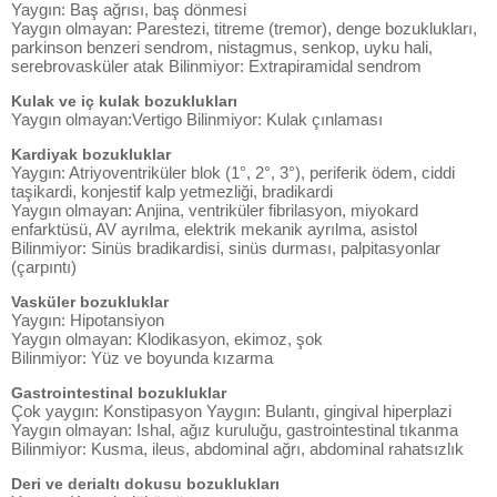
Yaygın: Baş ağrısı, baş dönmesi
Yaygın olmayan: Parestezi, titreme (tremor), denge bozuklukları,
parkinson benzeri sendrom, nistagmus, senkop, uyku hali,
serebrovasküler atak Bilinmiyor: Extrapiramidal sendrom
Kulak ve iç kulak bozuklukları
Yaygın olmayan:Vertigo Bilinmiyor: Kulak çınlaması
Kardiyak bozukluklar
Yaygın: Atriyoventriküler blok (1°, 2°, 3°), periferik ödem, ciddi
taşikardi, konjestif kalp yetmezliği, bradikardi
Yaygın olmayan: Anjina, ventriküler fibrilasyon, miyokard
enfarktüsü, AV ayrılma, elektrik mekanik ayrılma, asistol
Bilinmiyor: Sinüs bradikardisi, sinüs durması, palpitasyonlar
(çarpıntı)
Vasküler bozukluklar
Yaygın: Hipotansiyon
Yaygın olmayan: Klodikasyon, ekimoz, şok
Bilinmiyor: Yüz ve boyunda kızarma
Gastrointestinal bozukluklar
Çok yaygın: Konstipasyon Yaygın: Bulantı, gingival hiperplazi
Yaygın olmayan: Ishal, ağız kuruluğu, gastrointestinal tıkanma
Bilinmiyor: Kusma, ileus, abdominal ağrı, abdominal rahatsızlık
Deri ve derialtı dokusu bozuklukları