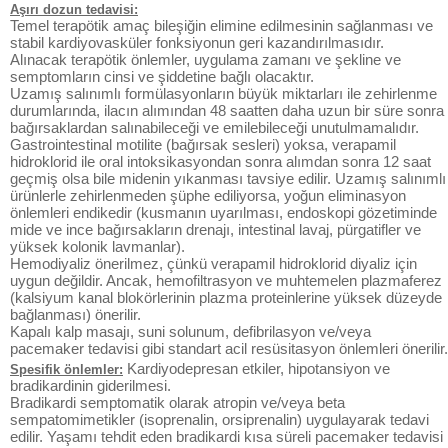
Aşırı dozun tedavisi:
Temel terapötik amaç bileşiğin elimine edilmesinin sağlanması ve
stabil kardiyovasküler fonksiyonun geri kazandırılmasıdır.
Alınacak terapötik önlemler, uygulama zamanı ve şekline ve
semptomların cinsi ve şiddetine bağlı olacaktır.
Uzamış salınımlı formülasyonların büyük miktarları ile zehirlenme
durumlarında, ilacın alımından 48 saatten daha uzun bir süre sonra
bağırsaklardan salınabileceği ve emilebileceği unutulmamalıdır.
Gastrointestinal motilite (bağırsak sesleri) yoksa, verapamil
hidroklorid ile oral intoksikasyondan sonra alımdan sonra 12 saat
geçmiş olsa bile midenin yıkanması tavsiye edilir. Uzamış salınımlı
ürünlerle zehirlenmeden şüphe ediliyorsa, yoğun eliminasyon
önlemleri endikedir (kusmanın uyarılması, endoskopi gözetiminde
mide ve ince bağırsakların drenajı, intestinal lavaj, pürgatifler ve
yüksek kolonik lavmanlar).
Hemodiyaliz önerilmez, çünkü verapamil hidroklorid diyaliz için
uygun değildir. Ancak, hemofiltrasyon ve muhtemelen plazmaferez
(kalsiyum kanal blokörlerinin plazma proteinlerine yüksek düzeyde
bağlanması) önerilir.
Kapalı kalp masajı, suni solunum, defibrilasyon ve/veya
pacemaker tedavisi gibi standart acil resüsitasyon önlemleri önerilir.
Kardiyodepresan etkiler, hipotansiyon ve
Spesifik önlemler:
bradikardinin giderilmesi.
Bradikardi semptomatik olarak atropin ve/veya beta
sempatomimetikler (isoprenalin, orsiprenalin) uygulayarak tedavi
edilir. Yaşamı tehdit eden bradikardi kısa süreli pacemaker tedavisi