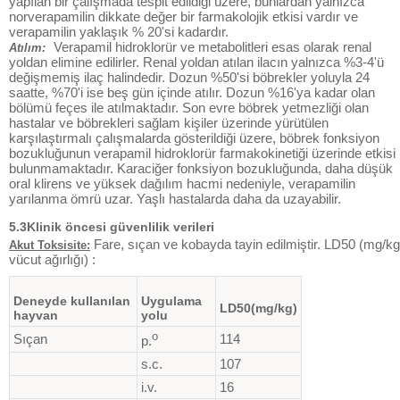
yapılan bir çalışmada tespit edildiği üzere, bunlardan yalnızca
norverapamilin dikkate değer bir farmakolojik etkisi vardır ve
verapamilin yaklaşık % 20'si kadardır.
Verapamil hidroklorür ve metabolitleri esas olarak renal
Atılım:
yoldan elimine edilirler. Renal yoldan atılan ilacın yalnızca %3-4'ü
değişmemiş ilaç halindedir. Dozun %50'si böbrekler yoluyla 24
saatte, %70'i ise beş gün içinde atılır. Dozun %16'ya kadar olan
bölümü feçes ile atılmaktadır. Son evre böbrek yetmezliği olan
hastalar ve böbrekleri sağlam kişiler üzerinde yürütülen
karşılaştırmalı çalışmalarda gösterildiği üzere, böbrek fonksiyon
bozukluğunun verapamil hidroklorür farmakokinetiği üzerinde etkisi
bulunmamaktadır. Karaciğer fonksiyon bozukluğunda, daha düşük
oral klirens ve yüksek dağılım hacmi nedeniyle, verapamilin
yarılanma ömrü uzar. Yaşlı hastalarda daha da uzayabilir.
5.3Klinik öncesi güvenlilik verileri
Fare, sıçan ve kobayda tayin edilmiştir. LD50 (mg/kg
Akut Toksisite:
vücut ağırlığı) :
Deneyde kullanılan
Uygulama
LD50(mg/kg)
hayvan
yolu
o
Sıçan
114
p.
s.c.
107
i.v.
16