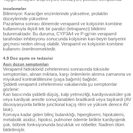
incelemeler
Bilinmiyor: Karaciğer enzimlerinde yükselme, prolaktin
düzeylerinde yükselme
Pazarlama sonrası dönemde verapamil ve kolşisinin kombine
kullanımıyla ilişkili tek bir paralizi (tetraparezi) bildirimi
bulunmaktadır. Bu duruma, CYP3A4 ve P-gp'nin verapamil
tarafından inhibisyonu sonucunda kolşisinin kan-beyin bariyerini
geçmesi neden olmuş olabilir. Verapamil ve kolşisinin kombine
kullanımı önerilmemektedir.
4.9 Doz aşımı ve tedavisi
Aşırı dozun semptomları
Verapamil hidroklorid zehirlenmesi sonrasında toksisite
semptomları, alınan miktara, karşı önlemlerin alınma zamanına ve
miyokard kontraktilitesine (yaşa bağımlı) bağlıdır.
Şiddetli verapamil zehirlenmesi vakalarında şu semptomlar
gözlenir:
Kan basıcında şiddetli düşüş, kalp yetmezliği, kardiyovasküler şok
veya kardiyak arestle sonuçlanabilen bradikardi veya taşikardi (AV
disosiyasyonla birlikte junctional kaçış ritmi ve yüksek derece AV
blok).
Komaya kadar giden bilinç bulanıklığı, hiperglisemi, hipokalemi,
metabolik asidoz, hipoksi, pulmoner ödemle birlikte kardiyojenik
şok, böbrek fonksiyonunda bozukluk ve nöbetler. Nadiren ölüm
bildirilmiştir.