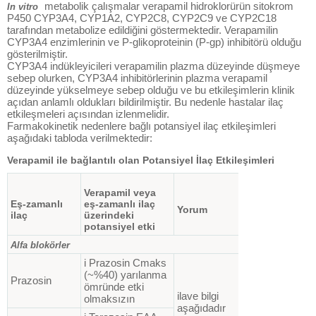
metabolik çalışmalar verapamil hidroklorürün sitokrom
In vitro
P450 CYP3A4, CYP1A2, CYP2C8, CYP2C9 ve CYP2C18
tarafından metabolize edildiğini göstermektedir. Verapamilin
CYP3A4 enzimlerinin ve P-glikoproteinin (P-gp) inhibitörü olduğu
gösterilmiştir.
CYP3A4 indükleyicileri verapamilin plazma düzeyinde düşmeye
sebep olurken, CYP3A4 inhibitörlerinin plazma verapamil
düzeyinde yükselmeye sebep olduğu ve bu etkileşimlerin klinik
açıdan anlamlı oldukları bildirilmiştir. Bu nedenle hastalar ilaç
etkileşmeleri açısından izlenmelidir.
Farmakokinetik nedenlere bağlı potansiyel ilaç etkileşimleri
aşağıdaki tabloda verilmektedir:
Verapamil ile bağlantılı olan Potansiyel İlaç Etkileşimleri
Verapamil veya
Eş-zamanlı
eş-zamanlı ilaç
Yorum
ilaç
üzerindeki
potansiyel etki
Alfa blokörler
i Prazosin Cmaks
(~%40) yarılanma
Prazosin
ömründe etki
ilave bilgi
olmaksızın
aşağıdadır