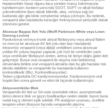
hepatoselüler hasar olgusu ilaca yeniden maruz kalınmasıyla
kanıtlanmıştır; bunların yarısında SGOT, SGPT ve alkali fosfataz
yükselmelerine ilave olarak bitkinlik, ateş, ve/veya sağ üst
kadranda ağrı gibi klinik semptomlar ortaya çıkmıştır. Bu nedenle,
verapamil alan hastalarda karaciğer fonksiyonunun periyodik olarak
izlenmesi gerekir.
Aksesuar Baypas Ileti Yolu (Wolff-Parkinson-White veya Lown-
Ganong-Levine)
Paroksismal ve/veya kronik atriyal fibrilasyonu veya atriyal flatteri
ve mevcut bir aksesuar AV ileti yolu olan bazı hastalarda
intravenöz verapamil (veya dijital) verildikten sonra aksesuar
yoldan AV yolunu baypas yaparak çok hızlı bir ventriküler yanıt
veya ventriküler fibrilasyon üreten, artmış bir ileriye doğru giden ileti
gelişmiştir. Bunun oral verapamil ile oluşma riski belirlenmiş
olmamakla birlikte oral verapamil almakta olan bu gibi hastalar risk
altında olabilirler ve verapamilin bu hastalarda kullanımı
kontrendikedir (Bkz. Kontrendikasyonlar).
Tedavi çoğunlukla DC-kardiyoversiyondur. Kardiyoversiyon oral
Isoptin'den sonra güvenli ve etkin bir biçimde kullanılmıştır.
Atriyoventriküler Blok
Verapamilin AV ileti ve SA nodu üzerindeki etkisi, asemptomatik
birinci-derece blok ve geçici bradikardiye neden olabilir, bazen buna
nodal kaçış ritimleri eşlik edebilir. PR aralığının uzaması, özellikle
terapinin erken titrasyon fazında verapamilin plazma