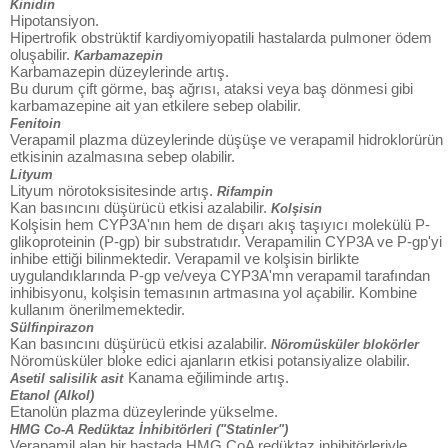
Kinidin
Hipotansiyon.
Hipertrofik obstrüktif kardiyomiyopatili hastalarda pulmoner ödem
oluşabilir.
Karbamazepin
Karbamazepin düzeylerinde artış.
Bu durum çift görme, baş ağrısı, ataksi veya baş dönmesi gibi
karbamazepine ait yan etkilere sebep olabilir.
Fenitoin
Verapamil plazma düzeylerinde düşüşe ve verapamil hidroklorürün
etkisinin azalmasına sebep olabilir.
Lityum
Lityum nörotoksisitesinde artış.
Rifampin
Kan basıncını düşürücü etkisi azalabilir.
Kolşisin
Kolşisin hem CYP3A'nın hem de dışarı akış taşıyıcı molekülü P-
glikoproteinin (P-gp) bir substratıdır. Verapamilin CYP3A ve P-gp'yi
inhibe ettiği bilinmektedir. Verapamil ve kolşisin birlikte
uygulandıklarında P-gp ve/veya CYP3A'mn verapamil tarafından
inhibisyonu, kolşisin temasının artmasına yol açabilir. Kombine
kullanım önerilmemektedir.
Sülfinpirazon
Kan basıncını düşürücü etkisi azalabilir.
Nöromüsküler blokörler
Nöromüsküler bloke edici ajanların etkisi potansiyalize olabilir.
Kanama eğiliminde artış.
Asetil salisilik asit
Etanol (Alkol)
Etanolün plazma düzeylerinde yükselme.
HMG Co-A Redüktaz İnhibitörleri ("Statinler")
Verapamil alan bir hastada HMG CoA redüktaz inhibitörleriyle