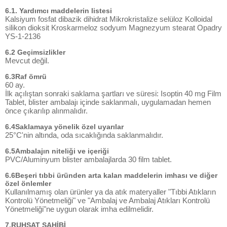
6.1. Yardımcı maddelerin listesi
Kalsiyum fosfat dibazik dihidrat Mikrokristalize selüloz Kolloidal
silikon dioksit Kroskarmeloz sodyum Magnezyum stearat Opadry
YS-1-2136
6.2 Geçimsizlikler
Mevcut değil.
6.3Raf ömrü
60 ay.
İlk açılıştan sonraki saklama şartları ve süresi: Isoptin 40 mg Film
Tablet, blister ambalajı içinde saklanmalı, uygulamadan hemen
önce çıkarılıp alınmalıdır.
6.4Saklamaya yönelik özel uyarılar
25°C'nin altında, oda sıcaklığında saklanmalıdır.
6.5Ambalajın niteliği ve içeriği
PVC/Aluminyum blister ambalajlarda 30 film tablet.
6.6Beşeri tıbbi üründen arta kalan maddelerin imhası ve diğer
özel önlemler
Kullanılmamış olan ürünler ya da atık materyaller "Tıbbi Atıkların
Kontrolü Yönetmeliği" ve "Ambalaj ve Ambalaj Atıkları Kontrolü
Yönetmeliği"ne uygun olarak imha edilmelidir.
7.RUHSAT SAHİBİ