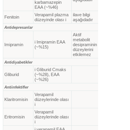
karbamazepin
EAA (~%46)
Verapamil plazma
ilave bilgi
Fenitoin
düzeyinde olası i
aşağıdadır
Antidepresanlar
Aktif
metabolit
i Imipramin EAA
Imipramin
desipraminin
(~%15)
düzeylerini
etkilemez
Antidiyabetikler
i Gliburid Cmaks
Gliburid
(~%28), EAA
(~%26)
Antiinfektifler
Verapamil
Klaritromisin
düzeylerinde olası
i
Verapamil
Eritromisin
düzeylerinde olası
i
i verapamil EAA