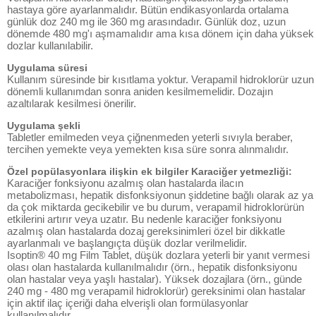
hastaya göre ayarlanmalıdır. Bütün endikasyonlarda ortalama
günlük doz 240 mg ile 360 mg arasındadır. Günlük doz, uzun
dönemde 480 mg'ı aşmamalıdır ama kısa dönem için daha yüksek
dozlar kullanılabilir.
Uygulama süresi
Kullanım süresinde bir kısıtlama yoktur. Verapamil hidroklorür uzun
dönemli kullanımdan sonra aniden kesilmemelidir. Dozajın
azaltılarak kesilmesi önerilir.
Uygulama şekli
Tabletler emilmeden veya çiğnenmeden yeterli sıvıyla beraber,
tercihen yemekte veya yemekten kısa süre sonra alınmalıdır.
Özel popülasyonlara ilişkin ek bilgiler Karaciğer yetmezliği:
Karaciğer fonksiyonu azalmış olan hastalarda ilacın
metabolizması, hepatik disfonksiyonun şiddetine bağlı olarak az ya
da çok miktarda gecikebilir ve bu durum, verapamil hidroklorürün
etkilerini artırır veya uzatır. Bu nedenle karaciğer fonksiyonu
azalmış olan hastalarda dozaj gereksinimleri özel bir dikkatle
ayarlanmalı ve başlangıçta düşük dozlar verilmelidir.
Isoptin® 40 mg Film Tablet, düşük dozlara yeterli bir yanıt vermesi
olası olan hastalarda kullanılmalıdır (örn., hepatik disfonksiyonu
olan hastalar veya yaşlı hastalar). Yüksek dozajlara (örn., günde
240 mg - 480 mg verapamil hidroklorür) gereksinimi olan hastalar
için aktif ilaç içeriği daha elverişli olan formülasyonlar
kullanılmalıdır.