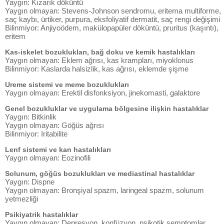
Yaygın: Kızarık döküntü
Yaygın olmayan: Stevens-Johnson sendromu, eritema multiforme,
saç kaybı, ürtiker, purpura, eksfoliyatif dermatit, saç rengi değişimi
Bilinmiyor: Anjiyoödem, makülopapüler döküntü, pruritus (kaşıntı),
eritem
Kas-iskelet bozuklukları, bağ doku ve kemik hastalıkları
Yaygın olmayan: Eklem ağrısı, kas krampları, miyoklonus
Bilinmiyor: Kaslarda halsizlik, kas ağrısı, eklemde şişme
Ureme sistemi ve meme bozuklukları
Yaygın olmayan: Erektil disfonksiyon, jinekomasti, galaktore
Genel bozukluklar ve uygulama bölgesine ilişkin hastalıklar
Yaygın: Bitkinlik
Yaygın olmayan: Göğüs ağrısı
Bilinmiyor: Iritabilite
Lenf sistemi ve kan hastalıkları
Yaygın olmayan: Eozinofili
Solunum, göğüs bozuklukları ve mediastinal hastalıklar
Yaygın: Dispne
Yaygın olmayan: Bronşiyal spazm, laringeal spazm, solunum
yetmezliği
Psikiyatrik hastalıklar
Yaygın olmayan: Depresyon, konfüzyon, psikotik semptomlar