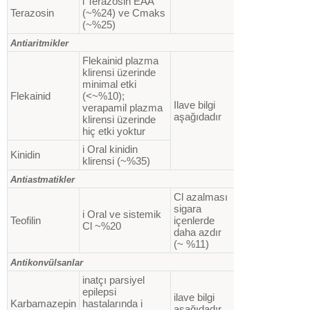
i Terazosin EAA
Terazosin
(~%24) ve Cmaks
(~%25)
Antiaritmikler
Flekainid plazma
klirensi üzerinde
minimal etki
Flekainid
(<~%10);
Ilave bilgi
verapamil plazma
aşağıdadır
klirensi üzerinde
hiç etki yoktur
i Oral kinidin
Kinidin
klirensi (~%35)
Antiastmatikler
Cl azalması
sigara
i Oral ve sistemik
Teofilin
içenlerde
Cl ~%20
daha azdır
(~ %11)
Antikonvülsanlar
inatçı parsiyel
epilepsi
ilave bilgi
Karbamazepin
hastalarında i
aşağıdadır