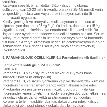
gerektirir.
Kalsiyum spesifik bir antidottur. %10 kalsiyum glukonat
solüsyonundan 10-20 ml intravenöz olarak (2.25-4.5 mmol) verilir
ve gerektikçe tekrarlanır veya sürekli infüzyon şeklinde (5
mmol/saat) uygulanır.
Kardiyojenik şok ve arteryal vazodilatasyonun bir sonucu olan
hipotansiyon dopamin (25 ^g /kg/dk'a kadar), dobutamin (15 ^g
/kg/dk'a kadar), epinefrin veya noradrenalin ile tedavi edilir. Bu
ilaçların doz ayarlaması sadece elde edilen yanıta bağlıdır. Serum
kalsiyum düzeyleri normalin üst sınırında veya biraz yukarısında
tutulmalıdır. Arteryal dilatasyon nedeni ile detoksifikasyonun erken
safhalarında sıvı (Ringer's solüsyonu veya serum fizyolojik)
uygulanmalıdır.
5. FARMAKOLOJİK ÖZELLİKLER 5.1 Farmakodinamik özellikler
Farmakoterapötik grubu:ATC kodu:
C08DA01
Verapamil HCl bir kalsiyum kanal blokörüdür (yavaş kanal
inhibitörü; kalsiyum antagonisti).
Verapamil HCl, kalsiyum iyonlarının kalp ve damarlardaki düz kas
hücrelerinin içine transmembranöz yoldan akışını bloke eder.
Miyokardın oksijen gereksinimini azaltır; bu durum kalp kası
hücresindeki enerji tüketici metabolik süreçleri doğrudan etkilemesi
ve dolaylı olarak da, ön yükü azaltmasının bir sonucudur.
Koroner arterlerin vasküler düz kas dokusu üzerindeki kalsiyum
bloke edici etki, post-stenotik dokularda bile miyokard