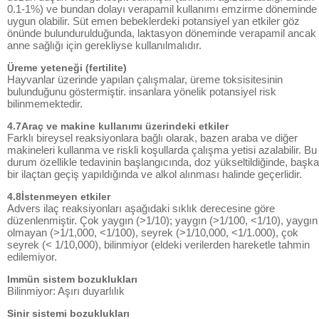
0.1-1%) ve bundan dolayı verapamil kullanımı emzirme döneminde
uygun olabilir. Süt emen bebeklerdeki potansiyel yan etkiler göz
önünde bulundurulduğunda, laktasyon döneminde verapamil ancak
anne sağlığı için gerekliyse kullanılmalıdır.
Üreme yeteneği (fertilite)
Hayvanlar üzerinde yapılan çalışmalar, üreme toksisitesinin
bulunduğunu göstermiştir. insanlara yönelik potansiyel risk
bilinmemektedir.
4.7Araç ve makine kullanımı üzerindeki etkiler
Farklı bireysel reaksiyonlara bağlı olarak, bazen araba ve diğer
makineleri kullanma ve riskli koşullarda çalışma yetisi azalabilir. Bu
durum özellikle tedavinin başlangıcında, doz yükseltildiğinde, başka
bir ilaçtan geçiş yapıldığında ve alkol alınması halinde geçerlidir.
4.8İstenmeyen etkiler
Advers ilaç reaksiyonları aşağıdaki sıklık derecesine göre
düzenlenmiştir. Çok yaygın (>1/10); yaygın (>1/100, <1/10), yaygın
olmayan (>1/1,000, <1/100), seyrek (>1/10,000, <1/1.000), çok
seyrek (< 1/10,000), bilinmiyor (eldeki verilerden hareketle tahmin
edilemiyor.
Immün sistem bozuklukları
Bilinmiyor: Aşırı duyarlılık
Sinir sistemi bozuklukları