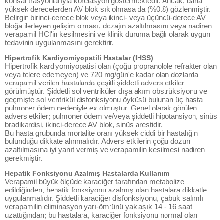
konsantrasyonlarıyla korelasyon göstermektedir. Ancak, daha
yüksek derecelerden AV blok sık olmasa da (%0.8) gözlenmiştir.
Belirgin birinci-derece blok veya ikinci- veya üçüncü-derece AV
bloğa ilerleyen gelişim olması, dozajın azaltılmasını veya nadiren
verapamil HCl'in kesilmesini ve klinik duruma bağlı olarak uygun
tedavinin uygulanmasını gerektirir.
Hipertrofik Kardiyomiyopatili Hastalar (IHSS)
Hipertrofik kardiyomiyopatisi olan (çoğu propranolole refrakter olan
veya tolere edemeyen) ve 720 mg/gün'e kadar olan dozlarda
verapamil verilen hastalarda çeşitli şiddetli advers etkiler
görülmüştür. Şiddetli sol ventriküler dışa akım obstrüksiyonu ve
geçmişte sol ventrikül disfonksiyonu öyküsü bulunan üç hasta
pulmoner ödem nedeniyle ex olmuştur. Genel olarak görülen
advers etkiler; pulmoner ödem ve/veya şiddetli hipotansiyon, sinüs
bradikardisi, ikinci-derece AV blok, sinüs arestidir.
Bu hasta grubunda mortalite oranı yüksek ciddi bir hastalığın
bulunduğu dikkate alınmalıdır. Advers etkilerin çoğu dozun
azaltılmasına iyi yanıt vermiş ve verapamilin kesilmesi nadiren
gerekmiştir.
Hepatik Fonksiyonu Azalmış Hastalarda Kullanım
Verapamil büyük ölçüde karaciğer tarafından metabolize
edildiğinden, hepatik fonksiyonu azalmış olan hastalara dikkatle
uygulanmalıdır. Şiddetli karaciğer disfonksiyonu, çabuk salımlı
verapamilin eliminasyon yarı-ömrünü yaklaşık 14 - 16 saat
uzattığından; bu hastalara, karaciğer fonksiyonu normal olan