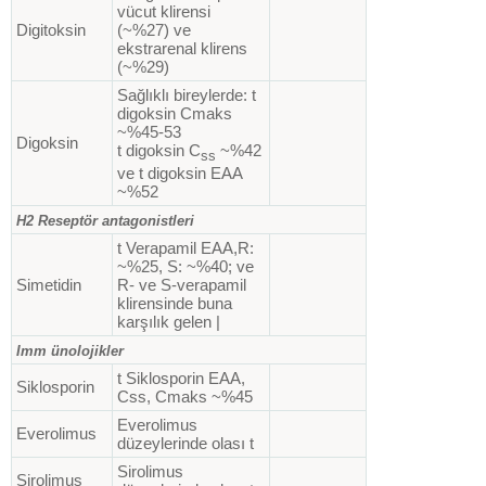
vücut klirensi
Digitoksin
(~%27) ve
ekstrarenal klirens
(~%29)
Sağlıklı bireylerde: t
digoksin Cmaks
~%45-53
Digoksin
t digoksin C
~%42
ss
ve t digoksin EAA
~%52
H2 Reseptör antagonistleri
t Verapamil EAA,R:
~%25, S: ~%40; ve
Simetidin
R- ve S-verapamil
klirensinde buna
karşılık gelen |
Imm ünolojikler
t Siklosporin EAA,
Siklosporin
Css, Cmaks ~%45
Everolimus
Everolimus
düzeylerinde olası t
Sirolimus
Sirolimus