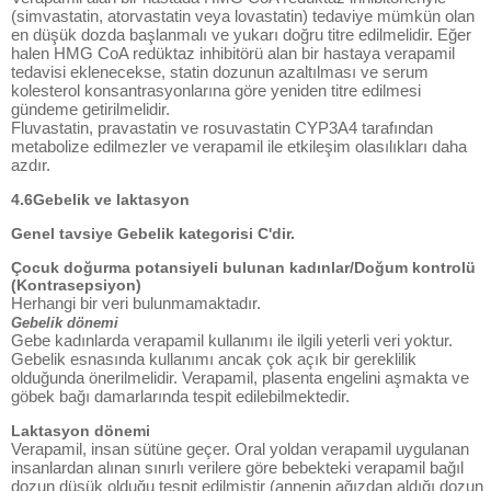
(simvastatin, atorvastatin veya lovastatin) tedaviye mümkün olan
en düşük dozda başlanmalı ve yukarı doğru titre edilmelidir. Eğer
halen HMG CoA redüktaz inhibitörü alan bir hastaya verapamil
tedavisi eklenecekse, statin dozunun azaltılması ve serum
kolesterol konsantrasyonlarına göre yeniden titre edilmesi
gündeme getirilmelidir.
Fluvastatin, pravastatin ve rosuvastatin CYP3A4 tarafından
metabolize edilmezler ve verapamil ile etkileşim olasılıkları daha
azdır.
4.6Gebelik ve laktasyon
Genel tavsiye Gebelik kategorisi C'dir.
Çocuk doğurma potansiyeli bulunan kadınlar/Doğum kontrolü
(Kontrasepsiyon)
Herhangi bir veri bulunmamaktadır.
Gebelik dönemi
Gebe kadınlarda verapamil kullanımı ile ilgili yeterli veri yoktur.
Gebelik esnasında kullanımı ancak çok açık bir gereklilik
olduğunda önerilmelidir. Verapamil, plasenta engelini aşmakta ve
göbek bağı damarlarında tespit edilebilmektedir.
Laktasyon dönemi
Verapamil, insan sütüne geçer. Oral yoldan verapamil uygulanan
insanlardan alınan sınırlı verilere göre bebekteki verapamil bağıl
dozun düşük olduğu tespit edilmiştir (annenin ağızdan aldığı dozun