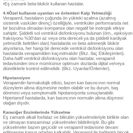
•Eş zamanlı beta-blokör kullanan hastalar.
4.4Özel kullanım uyarıları ve önlemleri Kalp Yetmezliği
Verapamil, hastaların çoğunda ön yükteki azalma (azalmış
sistemik vasküler direnç) özelliğiyle, ventriküler performansta net
bir bozulma olmadan kompanse olan negatif bir inotropik etkiye
sahiptir. Şiddetli sol ventrikül disfonksiyonu bulunan (örn., ejeksiyon
fraksiyonu %30'dan az veya orta dereceli ya da şiddetli kardiyak
yetmezlik belirtileri olan) hastalarda ve beta adrenerjik blokör
alıyorlarsa, her hangi bir derecede ventrikül disfonksiyonu olan
hastalarda verapamilden kaçınılmalıdır (Bkz. Ilaç Etkileşimleri).
Daha hafif ventrikül disfonksiyonu olan hastalar, verapamil
tedavisinden önce mümkünse optimum dozlarda dijital ve/veya
diüretiklerle kontrol edilmelidir. (Bkz. Uyarılar/Önlemler).
Hipotansiyon
Verapamilin farmakolojik etkisi, bazen kan basıncının normal
düzeylerin altına düşmesine neden olabilir ve bu durum, baş
dönmesi veya semptomatik hipotansiyonla sonuçlanabilir.
Hipertansif hastalarda, kan basıncının normalin altına düşmesi
olağan dışıdır.
Karaciğer Enzimlerinde Yükselme
Eş zamanlı alkali fosfataz ve bilirubin yükselmeleriyle birlikte olan
ve olmayan transaminaz yükselmeleri bildirilmiştir. Bu gibi
yükselmeler bazen geçicidir ve verapamil tedavisine devam
edilmesine karşın ortadan kalkabilir. Verapamil ile bağlantılı birçok