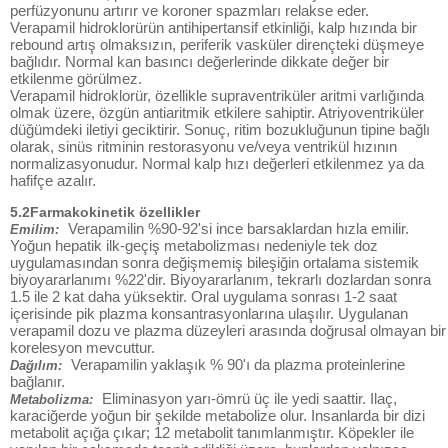
perfüzyonunu artırır ve koroner spazmları relakse eder.
Verapamil hidroklorürün antihipertansif etkinliği, kalp hızında bir
rebound artış olmaksızın, periferik vasküler dirençteki düşmeye
bağlıdır. Normal kan basıncı değerlerinde dikkate değer bir
etkilenme görülmez.
Verapamil hidroklorür, özellikle supraventriküler aritmi varlığında
olmak üzere, özgün antiaritmik etkilere sahiptir. Atriyoventriküler
düğümdeki iletiyi geciktirir. Sonuç, ritim bozukluğunun tipine bağlı
olarak, sinüs ritminin restorasyonu ve/veya ventrikül hızının
normalizasyonudur. Normal kalp hızı değerleri etkilenmez ya da
hafifçe azalır.
5.2Farmakokinetik özellikler
Verapamilin %90-92'si ince barsaklardan hızla emilir.
Emilim:
Yoğun hepatik ilk-geçiş metabolizması nedeniyle tek doz
uygulamasından sonra değişmemiş bileşiğin ortalama sistemik
biyoyararlanımı %22'dir. Biyoyararlanım, tekrarlı dozlardan sonra
1.5 ile 2 kat daha yüksektir. Oral uygulama sonrası 1-2 saat
içerisinde pik plazma konsantrasyonlarına ulaşılır. Uygulanan
verapamil dozu ve plazma düzeyleri arasında doğrusal olmayan bir
korelesyon mevcuttur.
Verapamilin yaklaşık % 90'ı da plazma proteinlerine
Dağılım:
bağlanır.
Eliminasyon yarı-ömrü üç ile yedi saattir. Ilaç,
Metabolizma:
karaciğerde yoğun bir şekilde metabolize olur. Insanlarda bir dizi
metabolit açığa çıkar; 12 metabolit tanımlanmıştır. Köpekler ile