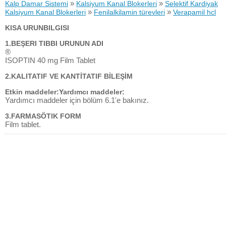
»
»
Kalp Damar Sistemi
Kalsiyum Kanal Blokerleri
Selektif Kardiyak
»
»
Kalsiyum Kanal Blokerleri
Fenilalkilamin türevleri
Verapamil hcl
KISA URUNBILGISI
1.BEŞERI TIBBI URUNUN ADI
®
ISOPTIN 40 mg Film Tablet
2.KALITATIF VE KANTİTATIF BİLEŞİM
Etkin maddeler:Yardımcı maddeler:
Yardımcı maddeler için bölüm 6.1'e bakınız.
3.FARMASÖTlK FORM
Film tablet.