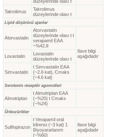
düzeylerinde olası t
Takrolimus
Takrolimus
düzeylerinde olası t
Lipid düşürücü ajanlar
Atorvastatin
düzeylerinde olası t t
Atorvastatin
verapamil EAA
~%42.8
Ilave bilgi
Lovastatin
Lovastatin
aşağıdadır
düzeylerinde olası t
t Simvastatin EAA
Simvastatin
(~2.6 kat), Cmaks
(~4.6 kat)
Serotonin reseptör agonistleri
t Almotriptan EAA
Almotriptan
(~%20) t Cmaks
(~%24)
Ürikozürikler
t Verapamil oral
klirensi (~3 kat) 1
Ilave bilgi
Sulfinpirazon
Biyoyararlanım
aşağıdadır
(~%60)