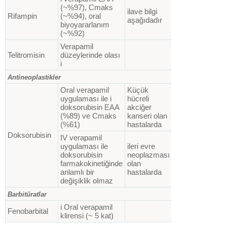
(~%97), Cmaks
ilave bilgi
Rifampin
(~%94), oral
aşağıdadır
biyoyararlanım
(~%92)
Verapamil
Telitromisin
düzeylerinde olası
i
Antineoplastikler
Oral verapamil
Küçük
uygulaması ile i
hücreli
doksorubisin EAA
akciğer
(%89) ve Cmaks
kanseri olan
(%61)
hastalarda
Doksorubisin
IV verapamil
uygulaması ile
ileri evre
doksorubisin
neoplazması
farmakokinetiğinde
olan
anlamlı bir
hastalarda
değişiklik olmaz
Barbitüratlar
i Oral verapamil
Fenobarbital
klirensi (~ 5 kat)