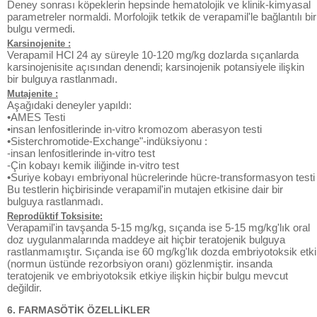
Deney sonrası köpeklerin hepsinde hematolojik ve klinik-kimyasal
parametreler normaldi. Morfolojik tetkik de verapamil'le bağlantılı bir
bulgu vermedi.
Karsinojenite :
Verapamil HCl 24 ay süreyle 10-120 mg/kg dozlarda sıçanlarda
karsinojenisite açısından denendi; karsinojenik potansiyele ilişkin
bir bulguya rastlanmadı.
Mutajenite :
Aşağıdaki deneyler yapıldı:
•AMES Testi
•insan lenfositlerinde in-vitro kromozom aberasyon testi
•Sisterchromotide-Exchange"-indüksiyonu :
-insan lenfositlerinde in-vitro test
-Çin kobayı kemik iliğinde in-vitro test
•Suriye kobayı embriyonal hücrelerinde hücre-transformasyon testi
Bu testlerin hiçbirisinde verapamil'in mutajen etkisine dair bir
bulguya rastlanmadı.
Reprodüktif Toksisite:
Verapamil'in tavşanda 5-15 mg/kg, sıçanda ise 5-15 mg/kg'lık oral
doz uygulanmalarında maddeye ait hiçbir teratojenik bulguya
rastlanmamıştır. Sıçanda ise 60 mg/kg'lık dozda embriyotoksik etki
(normun üstünde rezorbsiyon oranı) gözlenmiştir. insanda
teratojenik ve embriyotoksik etkiye ilişkin hiçbir bulgu mevcut
değildir.
6. FARMASÖTİK ÖZELLİKLER