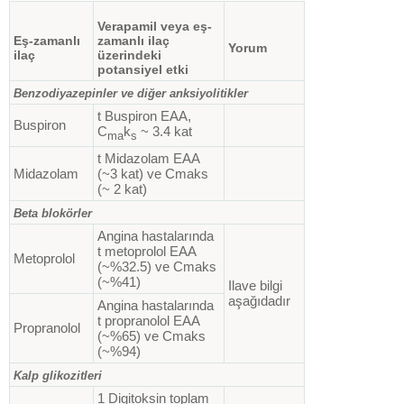
Verapamil veya eş-
Eş-zamanlı
zamanlı ilaç
Yorum
ilaç
üzerindeki
potansiyel etki
Benzodiyazepinler ve diğer anksiyolitikler
t Buspiron EAA,
Buspiron
C
k
~ 3.4 kat
ma
s
t Midazolam EAA
Midazolam
(~3 kat) ve Cmaks
(~ 2 kat)
Beta blokörler
Angina hastalarında
t metoprolol EAA
Metoprolol
(~%32.5) ve Cmaks
(~%41)
Ilave bilgi
aşağıdadır
Angina hastalarında
t propranolol EAA
Propranolol
(~%65) ve Cmaks
(~%94)
Kalp glikozitleri
1 Digitoksin toplam