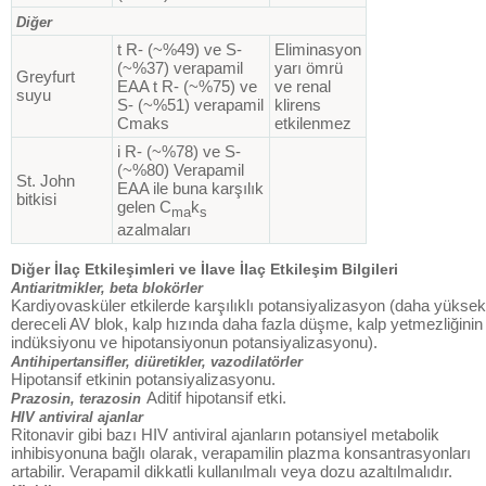
Diğer
t R- (~%49) ve S-
Eliminasyon
(~%37) verapamil
yarı ömrü
Greyfurt
EAA t R- (~%75) ve
ve renal
suyu
S- (~%51) verapamil
klirens
Cmaks
etkilenmez
i R- (~%78) ve S-
(~%80) Verapamil
St. John
EAA ile buna karşılık
bitkisi
gelen C
k
ma
s
azalmaları
Diğer İlaç Etkileşimleri ve İlave İlaç Etkileşim Bilgileri
Antiaritmikler, beta blokörler
Kardiyovasküler etkilerde karşılıklı potansiyalizasyon (daha yüksek
dereceli AV blok, kalp hızında daha fazla düşme, kalp yetmezliğinin
indüksiyonu ve hipotansiyonun potansiyalizasyonu).
Antihipertansifler, diüretikler, vazodilatörler
Hipotansif etkinin potansiyalizasyonu.
Aditif hipotansif etki.
Prazosin, terazosin
HIV antiviral ajanlar
Ritonavir gibi bazı HIV antiviral ajanların potansiyel metabolik
inhibisyonuna bağlı olarak, verapamilin plazma konsantrasyonları
artabilir. Verapamil dikkatli kullanılmalı veya dozu azaltılmalıdır.