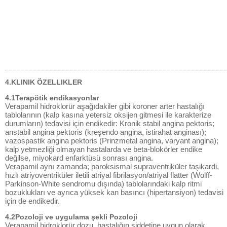
4.KLINIK ÖZELLIKLER
4.1Terapötik endikasyonlar
Verapamil hidroklorür aşağıdakiler gibi koroner arter hastalığı
tablolarının (kalp kasına yetersiz oksijen gitmesi ile karakterize
durumların) tedavisi için endikedir: Kronik stabil angina pektoris;
anstabil angina pektoris (kreşendo angina, istirahat anginası);
vazospastik angina pektoris (Prinzmetal angina, varyant angina);
kalp yetmezliği olmayan hastalarda ve beta-blokörler endike
değilse, miyokard enfarktüsü sonrası angina.
Verapamil aynı zamanda; paroksismal supraventriküler taşikardi,
hızlı atriyoventriküler iletili atriyal fibrilasyon/atriyal flatter (Wolff-
Parkinson-White sendromu dışında) tablolarındaki kalp ritmi
bozuklukları ve ayrıca yüksek kan basıncı (hipertansiyon) tedavisi
için de endikedir.
4.2Pozoloji ve uygulama şekli Pozoloji
Verapamil hidroklorür dozu, hastalığın şiddetine uygun olarak,