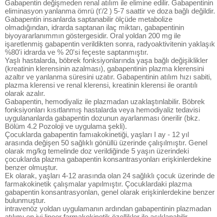
Gabapentin değişmeden renal atılım ile elimine edilir. Gabapentinin
eliminasyon yanlanma ömrü (t'/2 ) 5-7 saattir ve doza bağlı değildir.
Gabapentin insanlarda saptanabilir ölçüde metabolize
olmadığından, idrarda saptanan ilaç miktarı, gabapentinin
biyoyararlanımmın göstergesidir. Oral yoldan 200 mg ile
işaretlenmiş gabapentin verildikten sonra, radyoaktivitenin yaklaşık
%80'i idrarda ve % 20'si feçeste saptanmıştır.
Yaşlı hastalarda, böbrek fonksiyonlarında yaşa bağlı değişiklikler
(kreatinin klerensinin azalması), gabapentinin plazma klerensini
azaltır ve yanlanma süresini uzatır. Gabapentinin atılım hızı sabiti,
plazma klerensi ve renal klerensi, kreatinin klerensi ile orantılı
olarak azalır.
Gabapentin, hemodiyaliz ile plazmadan uzaklaştınlabilir. Böbrek
fonksiyonları kısıtlanmış hastalarda veya hemodiyaliz tedavisi
uygulananlarda gabapentin dozunun ayarlanması önerilir (bkz.
Bölüm 4.2 Pozoloji ve uygulama şekli).
Çocuklarda gabapentin famıakokinetiği, yaşları I ay - 12 yıl
arasında değişen 50 sağlıklı gönüllü üzerinde çalışılmıştır. Genel
olarak mg/kg temelinde doz verildiğinde 5 yaşın üzerindeki
çocuklarda plazma gabapentin konsantrasyonları erişkinlerdekine
benzer olmuştur.
Ek olarak, yaşları 4-12 arasında olan 24 sağlıklı çocuk üzerinde de
farmakokinetik çalışmalar yapılmıştır. Çocuklardaki plazma
gabapentin konsantrasyonlan, genel olarak erişkinlerdekine benzer
bulunmuştur.
intravenöz yoldan uygulamanın ardından gabapentinin plazmadan
atılımı en iyi lineer farmakokinetik özellikler ile açıklanabilir.