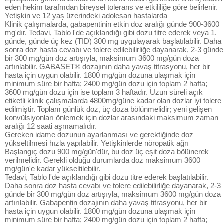
eden hekim tarafmdan bireysel tolerans ve etkililiğe göre belirlenir.
Yetişkin ve 12 yaş üzerindeki adolesan hastalarda
Klinik çalışmalarda, gabapentinin etkin doz aralığı günde 900-3600
mg'dır. Tedavi, Tablo l'de açıklandığı gibi dozu titre ederek veya 1.
günde, günde üç kez (TID) 300 mg uygulayarak başlatılabilir. Daha
sonra doz hasta cevabı ve tolere edilebilirliğe dayanarak, 2-3 günde
bir 300 mg/gün doz artışıyla, maksimum 3600 mg/gün doza
artınlabilir. GABASET® dozajının daha yavaş titrasyonu, her bir
hasta için uygun olabilir. 1800 mg/gün dozuna ulaşmak için
minimum süre bir hafta; 2400 mg/gün dozu için toplam 2 hafta;
3600 mg/gün dozu için ise toplam 3 haftadır. Uzun süreli açık
etiketli klinik çalışmalarda 4800mg/güne kadar olan dozlar iyi tolere
edilmiştir. Toplam günlük doz, üç doza bölünmelidir; yeni gelişen
konvülsiyonları önlemek için dozlar arasındaki maksimum zaman
aralığı 12 saati aşmamalıdır.
Gereken idame dozunun ayarlanması ve gerektiğinde doz
yükseltilmesi hızla yapılabilir. Yetişkinlerde nöropatik ağrı
Başlangıç dozu 900 mg/gün'dür, bu doz üç eşit doza bölünerek
verilmelidir. Gerekli olduğu durumlarda doz maksimum 3600
mg/gün'e kadar yükseltilebilir.
Tedavi, Tablo l'de açıklandığı gibi dozu titre ederek başlatılabilir.
Daha sonra doz hasta cevabı ve tolere edilebilirliğe dayanarak, 2-3
günde bir 300 mg/gün doz artışıyla, maksimum 3600 mg/gün doza
artırılabilir. Gabapentin dozajının daha yavaş titrasyonu, her bir
hasta için uygun olabilir. 1800 mg/gün dozuna ulaşmak için
minimum süre bir hafta; 2400 mg/gün dozu için toplam 2 hafta;