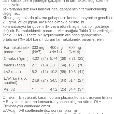
dahil olmak üzere yemeğin gabapentinin farmakokinetiği üzerine
etkisi yoktur.
Tekrarlanan doz uygulamalarında, gabapentinin farmakokinetiği
değişmez.
Klinik çalışmalarda plazma gabapentin konsantrasyonları genellikle
2 |Jg/mL ve 20 |ig/mL arasında olmakla birlikte, bu
konsantrasyonlar güvenirlilik veya etkinlik açısından bir gösterge
değildir. Farmakokinetik parametreler aşağıda Tablo 3'de verilmiştir.
Tablo 3: Her 8 saatte bir uygulamanın ardından gabapentinin
ortalama (%RSD) kararlı durum farmakokinetik parametreleri
Farmakokinetik
300 mg
400 mg
800 mg
parametre
(N=7)
(N=14)
(N=14)
Cmaks (^g/ml)
4.02
(24)
5.74
(38)
8.71
(29)
tmaks (saat)
2.7
(18)
2.1
(54)
1.6
(76)
t>/2 (saat)
5.2
(12)
10.8
(89)
10.6
(41)
EAA().g (|ig X
24.8
(24)
34.5
(34)
51.4
(27)
saat/ml)
Ae (%)
*
*
47.2
(25)
34.4
(37)
Cmaks = En yüksek kararlı durum plazma konsantrasyonu tmaks
= En yüksek plazma konsantrasyonuna ulaşma süresi t'/i =
Eliminasyon yanlanma ömrü
EAAo.g= 0-8 saatlerinde doz sonrası plazma