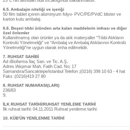
25°C'nin altındaki oda sıcaklığında saklanmalıdır.
6.5. Ambalajm niteliği ve içeriği
50 film tablet içeren alüminyum folyo- PVC/PE/PVdC blister ve
karton kutu ambalaj.
6.6. Beşeri tıbbi üründen arta kalan maddelerin imhası ve diğer
özel önlemler
Kullanılmamış olan ürünler ya da atık materyaller “Tıbbi Atıkların
Kontrolü Yönetmeliği” ve “Ambalaj ve Ambalaj Atıklarının Kontrolü
Yönetmeliği”ne uygun olarak imha edilmelidir.
7. RUHSAT SAHİBİ
Ad ıBiofarma İlaç San. ve Tic. A.Ş.
Adres lAkpmar Mah. Fatih Cad. No: 17
Samandıra/Sancaktepe/istanbul Telefon ;(0216) 398 10 63 - 4 hat
Faks :(0216)419 27 80
8. RUHSAT NUMARASI(LARI)
236/83
9.
İLK RUHSAT TARİHİ/RUHSAT YENİLEME TARİHİ
İlk ruhsat tarihi: 04.11.2011 Ruhsat yenileme tarihi:
10. KÜB'ÜN YENİLENME TARİHİ