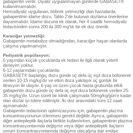
gabapentin verilir. Diyaliz uygulanmayan günlerde GABASET®
kullanılmamalıdır.
Hemodiyaliz uygulanan, böbrek yetmezliği olan hastalarda,
gabapentinin idame dozu, Tablo 2'de bulunan dozlama önerilerine
dayanmalıdır. İdame dozuna ek olarak, her 4 saatlik hemodiyaliz
tedavisinden sonra 200 ila 300 mg'lık bir ek doz önerilir.
Karaciğer yetmezliği:
Gabapentin metabolize olmadığından, karaciğer haşan olanlarda
çalışma yapılmamıştır.
Pediyatrik popülasyon;
6 yaşından küçük çocuklarda ek tedavi ile ilgili olarak yeterli
deneyim yoktur.
6-12 yaşlarındaki çocuklarda:
GABASET® başlangıç dozu günde üç defa üç eşit doza bölünerek
verilen 10-15 mg/kg'dır ve etkin doza yaklaşık üç günlük bir
titrasyon ile ulaşılır. 6 yaş ve üzeri çocuk hasta grubunda etkili
gabapentin dozu günde üç defa üç eşit doza bölünerek verilen 25-
35 mg/kg'dır. Uzun süreli bir klinik çalışmada 50mg/kg/gün'e kadar
olan dozlar iyi tolere edilmiştir. İki doz arasındaki süre 12 saati
aşmamalıdır.
Gabapentin tedavisinin optimizasyonu için, gabapentin plazma
konsantrasyonunun izlenmesi gerekli değildir. Ayrıca, gabapentin
diğer antiepileptik ilaçlarla birlikte kullanılırken, gabapentinin plazma
konsantrasyonlarında değişme veya diğer antiepileptik ilaçların
serum konsantrasyonlannda değişme olacağına dair endişe