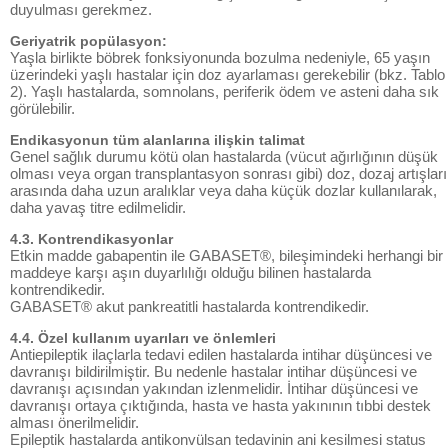
duyulması gerekmez.
Geriyatrik popülasyon:
Yaşla birlikte böbrek fonksiyonunda bozulma nedeniyle, 65 yaşın
üzerindeki yaşlı hastalar için doz ayarlaması gerekebilir (bkz. Tablo
2). Yaşlı hastalarda, somnolans, periferik ödem ve asteni daha sık
görülebilir.
Endikasyonun tüm alanlarına ilişkin talimat
Genel sağlık durumu kötü olan hastalarda (vücut ağırlığının düşük
olması veya organ transplantasyon sonrası gibi) doz, dozaj artışları
arasında daha uzun aralıklar veya daha küçük dozlar kullanılarak,
daha yavaş titre edilmelidir.
4.3. Kontrendikasyonlar
Etkin madde gabapentin ile GABASET®, bileşimindeki herhangi bir
maddeye karşı aşın duyarlılığı olduğu bilinen hastalarda
kontrendikedir.
GABASET® akut pankreatitli hastalarda kontrendikedir.
4.4. Özel kullanım uyarıları ve önlemleri
Antiepileptik ilaçlarla tedavi edilen hastalarda intihar düşüncesi ve
davranışı bildirilmiştir. Bu nedenle hastalar intihar düşüncesi ve
davranışı açısından yakından izlenmelidir. İntihar düşüncesi ve
davranışı ortaya çıktığında, hasta ve hasta yakınının tıbbi destek
alması önerilmelidir.
Epileptik hastalarda antikonvülsan tedavinin ani kesilmesi status