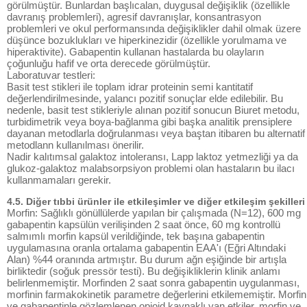
görülmüştür. Bunlardan başlıcalan, duygusal değişiklik (özellikle
davranış problemleri), agresif davranışlar, konsantrasyon
problemleri ve okul performansında değişiklikler dahil olmak üzere
düşünce bozuklukları ve hiperkinezidir (özellikle yorulmama ve
hiperaktivite). Gabapentin kullanan hastalarda bu olayların
çoğunluğu hafif ve orta derecede görülmüştür.
Laboratuvar testleri:
Basit test stikleri ile toplam idrar proteinin semi kantitatif
değerlendirilmesinde, yalancı pozitif sonuçlar elde edilebilir. Bu
nedenle, basit test stikleriyle alınan pozitif sonucun Biuret metodu,
turbidimetrik veya boya-bağlanma gibi başka analitik prensiplere
dayanan metodlarla doğrulanması veya baştan itibaren bu alternatif
metodlann kullanılması önerilir.
Nadir kalıtımsal galaktoz intoleransı, Lapp laktoz yetmezliği ya da
glukoz-galaktoz malabsorpsiyon problemi olan hastaların bu ilacı
kullanmamaları gerekir.
4.5. Diğer tıbbi ürünler ile etkileşimler ve diğer etkileşim şekilleri
Morfin: Sağlıklı gönüllülerde yapılan bir çalışmada (N=12), 600 mg
gabapentin kapsülün verilişinden 2 saat önce, 60 mg kontrollü
salmımlı morfin kapsül verildiğinde, tek başına gabapentin
uygulamasına oranla ortalama gabapentin EAA'ı (Eğri Altındaki
Alan) %44 oranında artmıştır. Bu durum ağn eşiğinde bir artışla
birliktedir (soğuk pressör testi). Bu değişikliklerin klinik anlamı
belirlenmemiştir. Morfinden 2 saat sonra gabapentin uygulanması,
morfinin farmakokinetik parametre değerlerini etkilememiştir. Morfin
ve gabapentinle gözlemlenen opioid kaynaklı yan etkiler, morfin ve