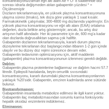
konsantrasyonu/zaman eğri altı alanı Ae = O- 8 saatlerinde doz
sonrası idrarla değişmeden atılan gabapentin yüzdesi * =
Ölçülmemiştir
Dozların tekrarlanmasıyla, en yüksek plazma konsantrasyonuna
ulaşma süresi (tmaks), tek doza göre yaklaşık 1 saat kısalır.
Farmakokinetik çalışmalar, 300-4800 mg dozlarında yapılmıştır. En
yüksek plazma konsantrasyonu ve eğri altı alanı (EAA) ortalama
değerleri, dozla birlikte artış göstermiştir; ancak, bu artış doz
artışının hafif altındadır. Her iki parametre için de, 600 mg'a kadar
olan dozlarda doğrusallıktan sapma çok hafiftir.
Gabapentin dozlannın tekrarlanmasıyla, kararlı durum plazma
düzeylerine tekrarlanan doz başlangıcından itibaren 1-2 gün içinde
ulaşılır ve bu düzey doz rejimi süresince devam eder.
Gabapentin tedavisinin optimizasyonu için, aktif maddenin
(gabapentin) plazma konsantrasyonunun izlenmesi gerekli değildir.
Dağılım:
Gabapentin plazma proteinlerine bağlanmaz ve dağılım hacmi 57.7
litredir. Epilepsili hastalarda, beyin-omurilik sıvısındaki
konsantrasyonu, kararlı durumdaki plazma konsantrasyonlarının
yaklaşık %20'sidir. Gabapentin, emziren kadmlarda anne sütünde
bulunur.
Bivotransformasvon:
Gabapentinin insanlarda metabolize edilmesi ile ilgili kanıt yoktur.
Gabapentin ilaç metabolizmasından sorumlu karma fonksiyonlu
hepatik oksidaz enzimlerini indüklemez.
Eliminasvon: