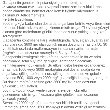
Gabapentin genotoksik potansiyel göstermemiştir.
olarak yapısal kromozom bozukluklarına
İn vitroin vitroin vivo
neden olmamıştır, hamsterlerde kemik iliğinde mikronukleus
oluşumunu tetiklememiştir.
Fertilite Bozukluğu:
2000 mg/kg'a kadar olan dozlarda, sıçanlann fertilite veya üremeleri
üzerinde hiçbir advers etki gözlenmemiştir (mg/m^'lik vücut yüzeyi
alanına göre maksimum günlük insan dozunun yaklaşık beş katı).
Teratojenez:
Gabapentin kontrollerle karşılaştırıldığında, fare, sıçan veya tavşan
yavrulannda, 3600 mg olan günlük insan dozunun sırasıyla 50, 30
ve 25 katı dozlarda malformasyon insidansını arttırmamıştır
(mg/m^ insan dozunun sırasıyla 4, 5 veya 8 katı).
Gabapentin kemirgenlerde; kafatası, vertebralar ile ön ve arka
bacaklarda, fetal büyüme geriliğine işaret eden gecikmiş
kemikleşmeyi indüklemiştir. Bu etkiler, gebe fareler organogenez
sırasında 1000 veya 3000 mg/kg/gün oral dozlar aldığında ve
sıçanlara, çiftleşme öncesinde, çiftleşme süresince ve gebelik
boyunca 500, 1000 veya 2000 mg/kg verildiğinde ortaya çıkmıştır.
Bu dozlar, mg/m^ esasına göre 3600 mg'lık insan dozunun
yaklaşık 1 ila 5 katıdır.
500 mg/kg/gün dozu verilen gebe farelerde hiçbir etki
gözlenmemiştir (mg/m^ esasına göre günlük insan dozunun
yaklaşık yarısı).
Sıçanlara 2000/mg/kg/gün dozun verildiği bir fertilite ve genel
üreme çalışmasında; 1500 mg/kg/gün dozun verildiği bir teratoloji