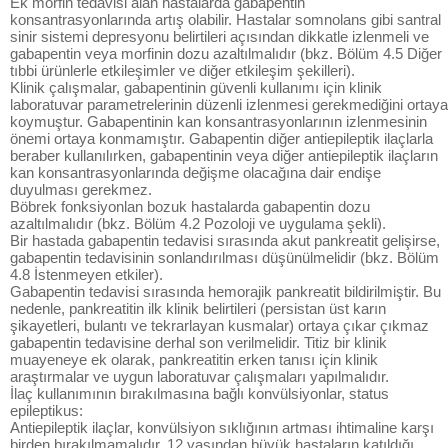
Ek morfin tedavisi alan hastalarda gabapentin
konsantrasyonlarında artış olabilir. Hastalar somnolans gibi santral
sinir sistemi depresyonu belirtileri açısından dikkatle izlenmeli ve
gabapentin veya morfinin dozu azaltılmalıdır (bkz. Bölüm 4.5 Diğer
tıbbi ürünlerle etkileşimler ve diğer etkileşim şekilleri).
Klinik çalışmalar, gabapentinin güvenli kullanımı için klinik
laboratuvar parametrelerinin düzenli izlenmesi gerekmediğini ortaya
koymuştur. Gabapentinin kan konsantrasyonlarının izlenmesinin
önemi ortaya konmamıştır. Gabapentin diğer antiepileptik ilaçlarla
beraber kullanılırken, gabapentinin veya diğer antiepileptik ilaçların
kan konsantrasyonlarında değişme olacağına dair endişe
duyulması gerekmez.
Böbrek fonksiyonlan bozuk hastalarda gabapentin dozu
azaltılmalıdır (bkz. Bölüm 4.2 Pozoloji ve uygulama şekli).
Bir hastada gabapentin tedavisi sırasında akut pankreatit gelişirse,
gabapentin tedavisinin sonlandırılması düşünülmelidir (bkz. Bölüm
4.8 İstenmeyen etkiler).
Gabapentin tedavisi sırasında hemorajik pankreatit bildirilmiştir. Bu
nedenle, pankreatitin ilk klinik belirtileri (persistan üst karın
şikayetleri, bulantı ve tekrarlayan kusmalar) ortaya çıkar çıkmaz
gabapentin tedavisine derhal son verilmelidir. Titiz bir klinik
muayeneye ek olarak, pankreatitin erken tanısı için klinik
araştırmalar ve uygun laboratuvar çalışmaları yapılmalıdır.
İlaç kullanımının bırakılmasına bağlı konvülsiyonlar, status
epileptikus:
Antiepileptik ilaçlar, konvülsiyon sıklığının artması ihtimaline karşı
birden bırakılmamalıdır. 12 yaşından büyük hastaların katıldığı