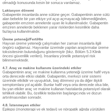
olmadığı konusunda kesin bir sonuca varılamaz.
Laktasyon dönemi
Gabapentin insanlarda anne sütüne geçer. Gabapentinin anne sütü
alan bebekte bir yan etkiye yol açıp açmayacağı bilinmediğinden,
gabapentin emziren annelerde uyan ile kullanılmalıdır. Gabapentin
emziren annelerde beklenen yarar risklerden kesinlikle daha
fazlaysa kullanılmalıdır.
Üreme yeteneği/FertiHte
Hayvan üreme yeteneği çalışmalan her zaman insanlarla ilgili
öngörü sağlamaz. Hayvanlar üzerinde yapılan araştırmalar üreme
toksisitesinin bulunduğunu göstermiştir (bkz. Bölüm 5.3 Klinik
öncesi güvenlilik verileri). İnsanlara yönelik potansiyel risk
bilinmemektedir.
4.7. Araç ve makine kullanımı üzerindeki etkiler
Gabapentinin araç ve makine kullanma yeteneği üzerine hafif veya
orta derecede etkisi olabilir. Gabapentin, merkezi sinir sistemi
üzerinde etkilidir ve uyuşukluk, baş dönmesi ya da diğer ilişkili
semptomlara yol açabilir. Bunlar hafif veya orta derecede olsa bile,
bu yan etkiler araç ve makine kullanan hastalarda potansiyel olarak
tehlikeli olabilir. Bu, özellikle tedavinin başlangıcında ve dozun
artırılmasından sonradır.
4.8. İstenmeyen etkiler
Epilepsi (monoterapi ve ek tedavi) ve nöropatik ağnda yürütülen