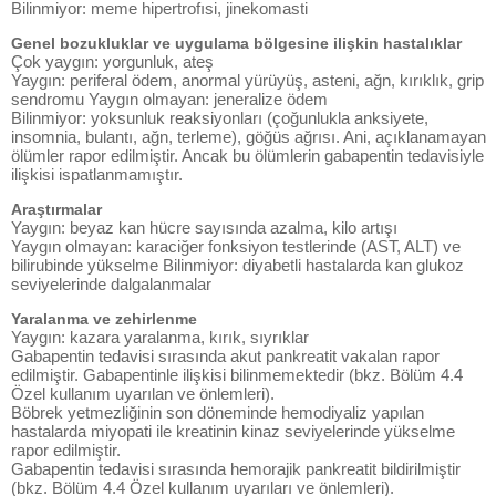
Bilinmiyor: meme hipertrofısi, jinekomasti
Genel bozukluklar ve uygulama bölgesine ilişkin hastalıklar
Çok yaygın: yorgunluk, ateş
Yaygın: periferal ödem, anormal yürüyüş, asteni, ağn, kırıklık, grip
sendromu Yaygın olmayan: jeneralize ödem
Bilinmiyor: yoksunluk reaksiyonları (çoğunlukla anksiyete,
insomnia, bulantı, ağn, terleme), göğüs ağrısı. Ani, açıklanamayan
ölümler rapor edilmiştir. Ancak bu ölümlerin gabapentin tedavisiyle
ilişkisi ispatlanmamıştır.
Araştırmalar
Yaygın: beyaz kan hücre sayısında azalma, kilo artışı
Yaygın olmayan: karaciğer fonksiyon testlerinde (AST, ALT) ve
bilirubinde yükselme Bilinmiyor: diyabetli hastalarda kan glukoz
seviyelerinde dalgalanmalar
Yaralanma ve zehirlenme
Yaygın: kazara yaralanma, kırık, sıyrıklar
Gabapentin tedavisi sırasında akut pankreatit vakalan rapor
edilmiştir. Gabapentinle ilişkisi bilinmemektedir (bkz. Bölüm 4.4
Özel kullanım uyarılan ve önlemleri).
Böbrek yetmezliğinin son döneminde hemodiyaliz yapılan
hastalarda miyopati ile kreatinin kinaz seviyelerinde yükselme
rapor edilmiştir.
Gabapentin tedavisi sırasında hemorajik pankreatit bildirilmiştir
(bkz. Bölüm 4.4 Özel kullanım uyarıları ve önlemleri).