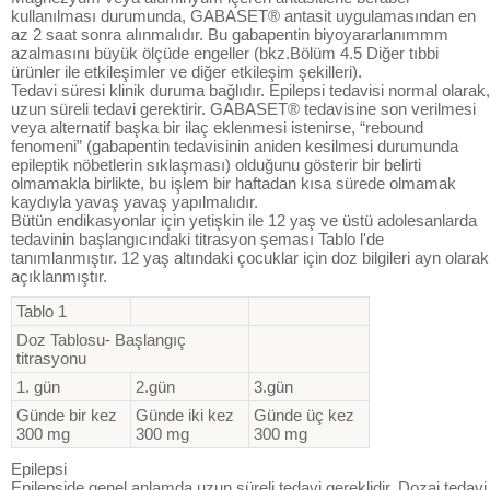
kullanılması durumunda, GABASET® antasit uygulamasından en
az 2 saat sonra alınmalıdır. Bu gabapentin biyoyararlanımmm
azalmasını büyük ölçüde engeller (bkz.Bölüm 4.5 Diğer tıbbi
ürünler ile etkileşimler ve diğer etkileşim şekilleri).
Tedavi süresi klinik duruma bağlıdır. Epilepsi tedavisi normal olarak,
uzun süreli tedavi gerektirir. GABASET® tedavisine son verilmesi
veya alternatif başka bir ilaç eklenmesi istenirse, “rebound
fenomeni” (gabapentin tedavisinin aniden kesilmesi durumunda
epileptik nöbetlerin sıklaşması) olduğunu gösterir bir belirti
olmamakla birlikte, bu işlem bir haftadan kısa sürede olmamak
kaydıyla yavaş yavaş yapılmalıdır.
Bütün endikasyonlar için yetişkin ile 12 yaş ve üstü adolesanlarda
tedavinin başlangıcındaki titrasyon şeması Tablo l'de
tanımlanmıştır. 12 yaş altındaki çocuklar için doz bilgileri ayn olarak
açıklanmıştır.
Tablo 1
Doz Tablosu- Başlangıç
titrasyonu
1. gün
2.gün
3.gün
Günde bir kez
Günde iki kez
Günde üç kez
300 mg
300 mg
300 mg
Epilepsi
Epilepside genel anlamda uzun süreli tedavi gereklidir. Dozaj tedavi