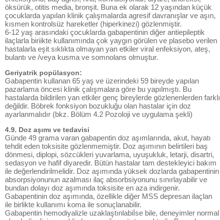
öksürük, otitis media, bronşit. Buna ek olarak 12 yaşından küçük
çocuklarda yapılan klinik çalışmalarda agresif davranışlar ve aşın,
kısmen kontrolsüz hareketler (hiperkinezi) gözlenmiştir.
6-12 yaş arasındaki çocuklarda gabapentinin diğer antiepileptik
ilaçlarla biriikte kullanımında çok yaygın görülen ve plasebo verilen
hastalarla eşit sıklıkta olmayan yan etkiler viral enfeksiyon, ateş,
bulantı ve /veya kusma ve somnolans olmuştur.
Geriyatrik popülasyon:
Gabapentin kullanan 65 yaş ve üzerindeki 59 bireyde yapılan
pazarlama öncesi klinik çalışmalara göre bu yapılmıştı. Bu
hastalarda bildirilen yan etkiler genç bireylerde gözlenenlerden farklı
değildir. Böbrek fonksiyon bozukluğu olan hastalar için doz
ayarlanmalıdır (bkz. Bölüm 4.2 Pozoloji ve uygulama şekli)
4.9. Doz aşımı ve tedavisi
Günde 49 grama varan gabapentin doz aşımlarında, akut, hayatı
tehdit eden toksisite gözlenmemiştir. Doz aşımının belirtileri baş
dönmesi, diplopi, sözcükleri yuvarlama, uyuşukluk, letarji, disartri,
sedasyon ve hafif diyaredir. Bütün hastalar tam destekleyici bakım
ile değerlendirilmelidir. Doz aşımında yüksek dozlarda gabapentinin
absorpsiyonunun azalması ilaç absorbsiyonunu sınırlayabilir ve
bundan dolayı doz aşımında toksisite en aza indirgenir.
Gabapentinin doz aşımında, özellikle diğer MSS depresan ilaçlan
ile birlikte kullanımı koma ile sonuçlanabilir.
Gabapentin hemodiyalizle uzaklaştınlabiİse bile, deneyimler normal