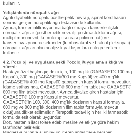
kullanılır.
Yetişkinlerde nöropatik ağrı
Ağrılı diyabetik nöropati. postherpetik nevralji, spinal kord hasarı
sonrası gelişen nöropatik ağrı tedavisinde kullanılır.
Ayrıca; kanser infiltrasyonuna bağlı olmayan kanserle ilişkili
nöropatik ağrılar (postherpetik nevralji, postmastektomi ağrısı,
multipl mononevrit, kemoterapi sonrası polinöropati) ve
kanser invazyonuna sekonder (lumbosakral ve brakial pleksopati)
nöropatik ağrıları olan analjezik yaklaşımlara entegre edilerek
kullanılır.
4.2. Pozoloji ve uygulama şekli Pozoloji/uygulama sıklığı ve
süresi:
Hastaya özel başlangıç dozu için, 100 mg'lık (GABASET® 100 mg
Kapsül), 300 mg (GABASET®300 mg Kapsül) ve 400 mg'lık
(GABASET® 400 mg Kapsül) gabapentin kapsül formu mevcuttur.
İdame safhasında, GABASET® 600 mg film tablet ve GABASET®
800 mg film tablet mevcuttur. Ayrıca diyalize giren hastalar için
GABASET® 100 mg Kapsül mevcuttur.
GABASET®'in 100, 300, 400 mg'lık dozlarının kapsül formuyla,
600 mg ve 800 mg'lık dozlarının film tablet formuyla mevcut
olduğuna dikkat edilmelidir. Terapötik tedavi için her iki farmasötik
formu da eşit olarak uygundur.
Doz, hastanın ilacı tolere edebilmesine ve etkiye göre hekim
tarafından belirlenir.
Magnezyum veya alüminyum içeren antasitlerle beraber