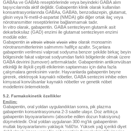
GABAa ve GABAb reseptörlerinde veya beyindeki GABA alım
taşıyıcılarında aktif değildir. Gabapentin klinik olarak kullanılan
konsantrasyonlarında GABAa, GABAb, benzodiazepin, glutamat,
glisin veya N-metil-d-aspartat (NMDA) gibi diğer ortak ilaç veya
nörotransmitter reseptörlerine bağlanmamak tadır.
İn vitro olarak, gabapentin. GABA sentezleyen glutamik asit
dekarboksilaz (GAD) enzimi ile glutamat sentezleyen enzimi
modüle eder.
Gabapentin
olarak monoamin
in vitroin vitroin vivoin vitro
nörotransmitterlerinin salmımmı hafifçe azaltır. Sıçanlara
gabapentin verilmesi valproat sodyuma benzer şekilde birkaç beyin
bölgesinde fakat valproat sodyumdan farklı bölgelerde olmak üzere
GABA devirini (tumover) arttırmaktadır. Gabapentinin antikonvülsan
etkinliği ile ilişkili çeşitli etkilerinin saptanması için daha fazla
çalışmalara gereksinim vardır. Hayvanlarda gabapentin beyne
girerek, elektroşok kaynaklı nöbetler, GABA sentezini inhibe eden
kimyasal konvülsanlar kaynaklı nöbetler ve genetik nöbet
modellerini önlemektedir.
5.2. Farmakokinetik özellikler
Emilim:
Gabapentin, oral yoldan uygulandıktan sonra, pik plazma
gabapentin konsantrasyonuna 2-3 saatte ulaşır. Doz arttıkça
gabapentin biyoyararlanımı (absorbe edilen dozun fraksiyonu)
düşmektedir. Oral yoldan uygulanan 300 mg'lık gabapentinin
mutlak biyoyararlanımı yaklaşık %60'tır. Yüksek yağ içerikli diyet