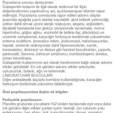
Pazarlama sonrası deneyimler:
Gabapentin tedavisi ile ilgili olarak nedensel bir ilişki
değerlendirmesi yapılmamış ani, açıklanamayan ölümler rapor
edilmiştir. Pazarlama sonrasında rapor edilen advers olaylar
arasında aşağıda yazılı olanlar sayılabilir: akut böbrek yetmezliği,
ürtiker dahil olmak üzere alerjik reaksiyon, alopesi, anjioödem,
diyabetli hastalarda kan glukoz seviyesinde oynamalar, meme
hipertrofısi, göğüs ağnsı. eozinofıli ile birlikte ilaç döküntüsü ve
sistemik semptomlar, karaciğer fonksiyon testlerinde yükselmeler,
eritema multiform, jeneralize ödem, jinekomasti, halüsinasyonlar,
hepatit. sistemik reaksiyonlar dahil hipersensitivite, sarılık,
koreoatetoz, diskinezi ve distoni gibi hareket bozuklukları, çarpıntı,
pankreatit, Stevens-Johnson sendromu, trombositopeni, tinnitus,
üriner inkontinans.
Gabapentin kullanımının ani olarak kesilmesine bağlı olarak advers
etkiler görülebilir. En sık görülen advers etkiler anksiyete,
uykusuzluk, bulantı, ağn ve terlemedir.
LABORATUVAR BULGULARI
Diğer antiepileptik ilaçlarla kombine kullanıldığında, karaciğer
fonksiyon testlerinde yükselme bildirilmiştir.
Özel popülasyonlara ilişkin ek bilgiler:
Pediyatrik popülasyon:
Plasebo grubunda çocuklann %2'sinden fazlasında eşit veya daha
sık görülen diğer etkiler şunlan içerir: farenjit, üst solunum yolu
enfeksiyonu, baş ağnsı, rinit, konvülsiyonlar, diyare, anoreksi,