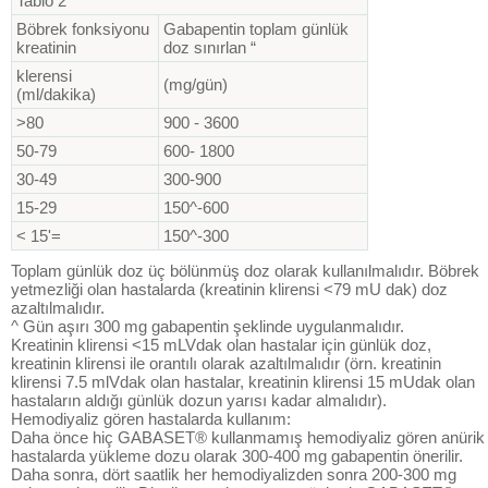
Tablo 2
Böbrek fonksiyonu
Gabapentin toplam günlük
kreatinin
doz sınırlan “
klerensi
(mg/gün)
(ml/dakika)
>80
900 - 3600
50-79
600- 1800
30-49
300-900
15-29
150^-600
< 15'=
150^-300
Toplam günlük doz üç bölünmüş doz olarak kullanılmalıdır. Böbrek
yetmezliği olan hastalarda (kreatinin klirensi <79 mU dak) doz
azaltılmalıdır.
^ Gün aşırı 300 mg gabapentin şeklinde uygulanmalıdır.
Kreatinin klirensi <15 mLVdak olan hastalar için günlük doz,
kreatinin klirensi ile orantılı olarak azaltılmalıdır (örn. kreatinin
klirensi 7.5 mlVdak olan hastalar, kreatinin klirensi 15 mUdak olan
hastaların aldığı günlük dozun yarısı kadar almalıdır).
Hemodiyaliz gören hastalarda kullanım:
Daha önce hiç GABASET® kullanmamış hemodiyaliz gören anürik
hastalarda yükleme dozu olarak 300-400 mg gabapentin önerilir.
Daha sonra, dört saatlik her hemodiyalizden sonra 200-300 mg