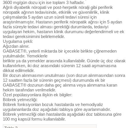
3600 mg/gün dozu için ise toplam 3 haftadır.
Ağrılı diyabetik nöropati ve post-herpetik nöralji gibi periferik
nöropatik ağrının tedavisinde, etkinlik ve güvenilirlik, klinik
çalışmalarda 5 aydan uzun süreli tedavi süresi için
araştırılmamıştır. Hastanın periferik nöropatik ağrısı için 5 aydan
fazla süreyle tedavi alması gerektiği durumlarda, tedaviyi
uygulayan hekim, hastanın klinik durumunu değerlendirmeli ve ek
tedavi gereksinimini belirlemelidir.
Uygulama şekli:
Ağızdan alınır.
GABASET®, yeterli miktarda bir içecekle birlikte çiğnemeden
yutulmalıdır. Yemeklerle
birlikte ya da yemekler arasında kullanılabilir. Günde üç doz olarak
kullanılırken, iki doz arasındaki sürenin 12 saati aşmamasına
dikkat edilmelidir.
Bir dozun alınmasının unutulması (son dozun alınmasından sonra
12 saatten fazla bir sürenin geçmesi) durumunda ek bir
GABASET® dozunun daha geç alınma veya alınmama karan
hekim tarafından verilmelidir.
Özel popülasyonlara ilişkin ek bilgiler:
Böbrek yetmezliği:
Böbrek fonksiyonlan bozuk hastalarda ve hemodiyaliz
uygulananlarda doz aşağıdaki tabloya göre ayarlanmalıdır.
Böbrek yetmezliği olan hastalarda aşağıdaki doz tablosuna göre
100 mg kapsül formu kullanılabilir.