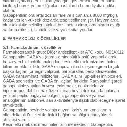
olarak diyalizin gerekli olmayacağını göstermektedir. Bununla
birlikte, böbrek yetmezliği olan hastalarda hemodiyaliz endike
olabilir.
Gabapentinin oral letal dozları fare ve sıçanlarda 8000 mg/kg'a
kadar verilen yüksek dozlarda tespit edilmemiştir. Hayvanlarda
akut toksisite belirtileri ataksi, hızlı nefes alma, organlarda aşağı
sarkma (ptosis), hipoaktivite veya eksitasyondur.
5. FARMAKOLOJİK ÖZELLİKLER
5.1. Farmakodinamik özellikler
Farmakoterapötik grup: Diğer antiepileptikler ATC kodu: N03AX12
Gabapentin. GABA'ya (gama-aminobütirik asit) yapısal olarak
benzeyen bir lipofılik analogdur, kesin etki mekanizması halen
bilinmemekle birlikte GABA sinapslan ile etkileşime giren birçok
başka ilaçtan (örneğin valproat, barbitüratlar, benzodiazepinler,
GABA transaminaz inhibitörleri, GABA alım (up-take) inhibitörleri,
GABA agonistleri ve GABA ön ilaçlan) farklıdır. Radyoaktif işaretli
gabapentinle yapılan
çalışmalar, neokorteks ve
in vitro
hipokampus dahil olmak üzere sıçan beyin dokusunda bulunan
yeni bir peptid bağlayıcı bölgenin, gabapentin ve yapısal
analoglarının antikonvülsan aktiviteleriyle ilişkili olabileceğine işaret
etmektedir.
Gabapentinin, beyinde voltaja duyarlı kalsiyum kanallarının
alfa2delta alt üniteleri ile ilişkili bağlanma bölgelerine yüksek
afınitesi vardır.
Kesin etki mekanizması halen bilinmemektedir. Gabapentin,