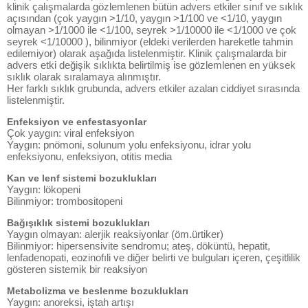
klinik çalışmalarda gözlemlenen bütün advers etkiler sınıf ve sıklık
açısından (çok yaygın >1/10, yaygın >1/100 ve <1/10, yaygın
olmayan >1/1000 ile <1/100, seyrek >1/10000 ile <1/1000 ve çok
seyrek <1/10000 ), bilinmiyor (eldeki verilerden hareketle tahmin
edilemiyor) olarak aşağıda listelenmiştir. Klinik çalışmalarda bir
advers etki değişik sıklıkta belirtilmiş ise gözlemlenen en yüksek
sıklık olarak sıralamaya alınmıştır.
Her farklı sıklık grubunda, advers etkiler azalan ciddiyet sırasında
listelenmiştir.
Enfeksiyon ve enfestasyonlar
Çok yaygın: viral enfeksiyon
Yaygın: pnömoni, solunum yolu enfeksiyonu, idrar yolu
enfeksiyonu, enfeksiyon, otitis media
Kan ve lenf sistemi bozuklukları
Yaygın: lökopeni
Bilinmiyor: trombositopeni
Bağışıklık sistemi bozuklukları
Yaygın olmayan: alerjik reaksiyonlar (öm.ürtiker)
Bilinmiyor: hipersensivite sendromu; ateş, döküntü, hepatit,
lenfadenopati, eozinofıli ve diğer belirti ve bulguları içeren, çeşitlilik
gösteren sistemik bir reaksiyon
Metabolizma ve beslenme bozuklukları
Yaygın: anoreksi, iştah artışı