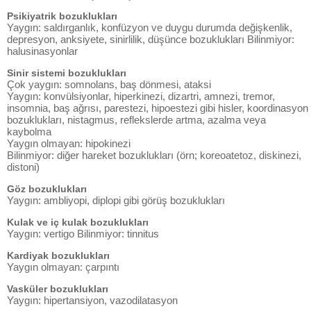
Psikiyatrik bozuklukları
Yaygın: saldırganlık, konfüzyon ve duygu durumda değişkenlik,
depresyon, anksiyete, sinirlilik, düşünce bozuklukları Bilinmiyor:
halusinasyonlar
Sinir sistemi bozuklukları
Çok yaygın: somnolans, baş dönmesi, ataksi
Yaygın: konvülsiyonlar, hiperkinezi, dizartri, amnezi, tremor,
insomnia, baş ağrısı, parestezi, hipoestezi gibi hisler, koordinasyon
bozuklukları, nistagmus, reflekslerde artma, azalma veya
kaybolma
Yaygın olmayan: hipokinezi
Bilinmiyor: diğer hareket bozuklukları (örn; koreoatetoz, diskinezi,
distoni)
Göz bozuklukları
Yaygın: ambliyopi, diplopi gibi görüş bozuklukları
Kulak ve iç kulak bozuklukları
Yaygın: vertigo Bilinmiyor: tinnitus
Kardiyak bozuklukları
Yaygın olmayan: çarpıntı
Vasküler bozuklukları
Yaygın: hipertansiyon, vazodilatasyon