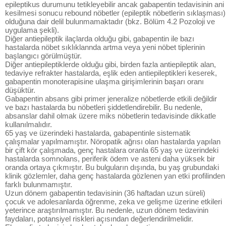
epileptikus durumunu tetikleyebilir ancak gabapentin tedavisinin ani
kesilmesi sonucu rebound nöbetler (epileptik nöbetlerin sıklaşması)
olduğuna dair delil bulunmamaktadır (bkz. Bölüm 4.2 Pozoloji ve
uygulama şekli).
Diğer antiepileptik ilaçlarda olduğu gibi, gabapentin ile bazı
hastalarda nöbet sıklıklannda artma veya yeni nöbet tiplerinin
başlangıcı görülmüştür.
Diğer antiepileptiklerde olduğu gibi, birden fazla antiepileptik alan,
tedaviye refrakter hastalarda, eşlik eden antiepileptikleri keserek,
gabapentin monoterapisine ulaşma girişimlerinin başarı oranı
düşüktür.
Gabapentin absans gibi primer jeneralize nöbetlerde etkili değildir
ve bazı hastalarda bu nöbetleri şiddetlendirebilir. Bu nedenle,
absanslar dahil olmak üzere miks nöbetlerin tedavisinde dikkatle
kullanılmalıdır.
65 yaş ve üzerindeki hastalarda, gabapentinle sistematik
çalışmalar yapılmamıştır. Nöropatik ağrısı olan hastalarda yapılan
bir çift kör çalışmada, genç hastalara oranla 65 yaş ve üzerindeki
hastalarda somnolans, periferik ödem ve asteni daha yüksek bir
oranda ortaya çıkmıştır. Bu bulguların dışında, bu yaş grubundaki
klinik gözlemler, daha genç hastalarda gözlenen yan etki profilinden
farklı bulunmamıştır.
Uzun dönem gabapentin tedavisinin (36 haftadan uzun süreli)
çocuk ve adolesanlarda öğrenme, zeka ve gelişme üzerine etkileri
yeterince araştırılmamıştır. Bu nedenle, uzun dönem tedavinin
faydaları, potansiyel riskleri açısından değerlendirilmelidir.