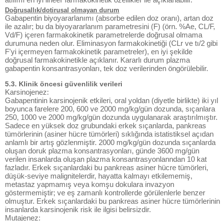
Doğrusallık/dotirusal olmayan durum
Gabapentin biyoyararlanımı (absorbe edilen doz oranı), artan doz
ile azalır; bu da biyoyararlanım parametresini (F) (örn. %Ae, CL/F,
Vd/F) içeren farmakokinetik parametrelerde doğrusal olmama
durumuna neden olur. Eliminasyon farmakokinetiği (CLr ve tı/2 gibi
F'yi içermeyen farmakokinetik parametreler), en iyi şekilde
doğrusal farmakokinetikle açıklanır. Kararlı durum plazma
gabapentin konsantrasyonları, tek doz verilerinden öngörülebilir.
5.3. Klinik öncesi güvenlilik verileri
Karsinojenez:
Gabapentinin karsinojenik etkileri, oral yoldan (diyetle birlikte) iki yıl
boyunca farelere 200, 600 ve 2000 mg/kg/gün dozunda, sıçanlara
250, 1000 ve 2000 mg/kg/gün dozunda uygulanarak araştırılmıştır.
Sadece en yüksek doz grubundaki erkek sıçanlarda, pankreas
tümörlerinin (asiner hücre tümörleri) sıklığında istatistiksel açıdan
anlamlı bir artış gözlenmiştir. 2000 mg/kg/gün dozunda sıçanlarda
oluşan doruk plazma konsantrasyonları, günde 3600 mg/gün
verilen insanlarda oluşan plazma konsantrasyonlanndan 10 kat
fazladır. Erkek sıçanlardaki bu pankreas asiner hücre tümörleri,
düşük-seviye malignitelerdir, hayatta kalmayı etkilememiş,
metastaz yapmamış veya komşu dokulara invazyon
göstermemiştir; ve eş zamanlı kontrollerde görülenlerle benzer
olmuştur. Erkek sıçanlardaki bu pankreas asiner hücre tümörlerinin
insanlarda karsinojenik risk ile ilgisi belirsizdir.
Mutajenez: