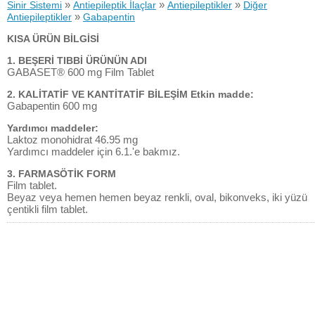
»
»
»
Sinir Sistemi
Antiepileptik İlaçlar
Antiepileptikler
Diğer
»
Antiepileptikler
Gabapentin
KISA ÜRÜN BİLGİSİ
1. BEŞERİ TIBBİ ÜRÜNÜN ADI
GABASET® 600 mg Film Tablet
2. KALİTATİF VE KANTİTATİF BİLEŞİM Etkin madde:
Gabapentin 600 mg
Yardımcı maddeler:
Laktoz monohidrat 46.95 mg
Yardımcı maddeler için 6.1.'e bakmız.
3. FARMASÖTİK FORM
Film tablet.
Beyaz veya hemen hemen beyaz renkli, oval, bikonveks, iki yüzü
çentikli film tablet.