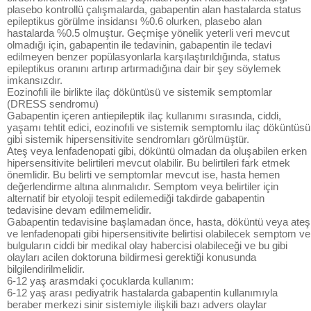
plasebo kontrollü çalışmalarda, gabapentin alan hastalarda status
epileptikus görülme insidansı %0.6 olurken, plasebo alan
hastalarda %0.5 olmuştur. Geçmişe yönelik yeterli veri mevcut
olmadığı için, gabapentin ile tedavinin, gabapentin ile tedavi
edilmeyen benzer popülasyonlarla karşılaştırıldığında, status
epileptikus oranını artırıp artırmadığına dair bir şey söylemek
imkansızdır.
Eozinofıli ile birlikte ilaç döküntüsü ve sistemik semptomlar
(DRESS sendromu)
Gabapentin içeren antiepileptik ilaç kullanımı sırasında, ciddi,
yaşamı tehtit edici, eozinofıli ve sistemik semptomlu ilaç döküntüsü
gibi sistemik hipersensitivite sendromları görülmüştür.
Ateş veya lenfadenopati gibi, döküntü olmadan da oluşabilen erken
hipersensitivite belirtileri mevcut olabilir. Bu belirtileri fark etmek
önemlidir. Bu belirti ve semptomlar mevcut ise, hasta hemen
değerlendirme altına alınmalıdır. Semptom veya belirtiler için
alternatif bir etyoloji tespit edilemediği takdirde gabapentin
tedavisine devam edilmemelidir.
Gabapentin tedavisine başlamadan önce, hasta, döküntü veya ateş
ve lenfadenopati gibi hipersensitivite belirtisi olabilecek semptom ve
bulguların ciddi bir medikal olay habercisi olabileceği ve bu gibi
olayları acilen doktoruna bildirmesi gerektiği konusunda
bilgilendirilmelidir.
6-12 yaş arasmdaki çocuklarda kullanım:
6-12 yaş arası pediyatrik hastalarda gabapentin kullanımıyla
beraber merkezi sinir sistemiyle ilişkili bazı advers olaylar