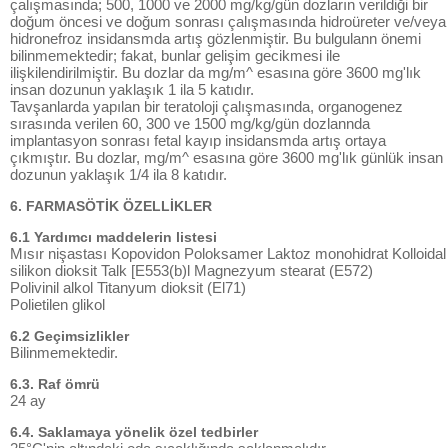
çalışmasında; 500, 1000 ve 2000 mg/kg/gün dozların verildiği bir
doğum öncesi ve doğum sonrası çalışmasında hidroüreter ve/veya
hidronefroz insidansmda artış gözlenmiştir. Bu bulgulann önemi
bilinmemektedir; fakat, bunlar gelişim gecikmesi ile
ilişkilendirilmiştir. Bu dozlar da mg/m^ esasına göre 3600 mg'lık
insan dozunun yaklaşık 1 ila 5 katıdır.
Tavşanlarda yapılan bir teratoloji çalışmasında, organogenez
sırasında verilen 60, 300 ve 1500 mg/kg/gün dozlannda
implantasyon sonrası fetal kayıp insidansmda artış ortaya
çıkmıştır. Bu dozlar, mg/m^ esasına göre 3600 mg'lık günlük insan
dozunun yaklaşık 1/4 ila 8 katıdır.
6. FARMASÖTİK ÖZELLİKLER
6.1 Yardımcı maddelerin listesi
Mısır nişastası Kopovidon Poloksamer Laktoz monohidrat Kolloidal
silikon dioksit Talk [E553(b)l Magnezyum stearat (E572)
Polivinil alkol Titanyum dioksit (El71)
Polietilen glikol
6.2 Geçimsizlikler
Bilinmemektedir.
6.3. Raf ömrü
24 ay
6.4. Saklamaya yönelik özel tedbirler