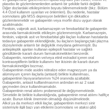
plasebo ile gözlemlenenlerden anlamlı bir şekilde farklı değildir.
Diğer dozlardaki etkileşimlerin boyutu bilinmemektedir (bkz. Bölüm
4.4 Özel kullanım uyarılan ve önlemleri). Bu nedenle, hastalar
somnolans gibi MSS depresyon belirtileri için dikkatlice
gözlemlenmelidir ve gabapentin veya morfin dozu uygun olarak
azaltılmalıdır.
Fenitoin, valproik asit, karbamazepin ve fenobarbital ile gabapentin
arasında farmakokinetik etkileşim gözlenmemiştir. Karbamazepin,
fenitoin, valproik asit ve fenobarbital gibi ilaçları kullanan hastalarda
tedaviye gabapentin eklendiğinde, bu ilaçların başlangıçtaki plazma
düzeylerinde anlamlı bir değişiklik meydana gelmemiştir. Bu
antiepileptik ajanları kullanan epilepsili hastalar ve sağlıklı
gönüllülerde kararlı durum farmakokinetikleri benzerdir.
Gabapentin, noretindron ve/veya etinil estradiol içeren oral
kontraseptiflerin birlikte kullanımı her ikisinin de kararlı durum
farmakokinetiğini bozmaz.
Gabapentinin mide asidini nötralize eden magnezyum ya da
alüminyum içeren ilaçlarla (antasit) birlikte kullanılması,
gabapentinin biyoyararlanımını %24 oranında azaltabilir.
Gabapentin, antasit kulllanılmasmın ardından en az 2 saat
geçmeden önce kullanılmamalıdır.
Gabapentinin renal atılımı probenesid ile değişmemektedir.
Simetidin ile birlikte kullanıldığında, gabapentinin renal atılımı hafifçe
azalır. Bunun klinik öneminin olmadığı düşünülmektedir.
Alkol ya da merkezi etkili ilaçlar, gabapentinin merkezi sinir
sistemiyle ilgili bazı yan etkilerini (somnolans ve ataksi gibi)