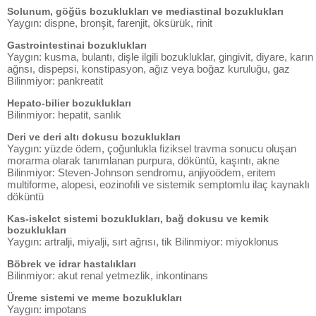
Solunum, göğüs bozuklukları ve mediastinal bozuklukları
Yaygın: dispne, bronşit, farenjit, öksürük, rinit
Gastrointestinai bozuklukları
Yaygın: kusma, bulantı, dişle ilgili bozukluklar, gingivit, diyare, karın
ağnsı, dispepsi, konstipasyon, ağız veya boğaz kuruluğu, gaz
Bilinmiyor: pankreatit
Hepato-bilier bozuklukları
Bilinmiyor: hepatit, sanlık
Deri ve deri altı dokusu bozuklukları
Yaygın: yüzde ödem, çoğunlukla fiziksel travma sonucu oluşan
morarma olarak tanımlanan purpura, döküntü, kaşıntı, akne
Bilinmiyor: Steven-Johnson sendromu, anjiyoödem, eritem
multiforme, alopesi, eozinofıli ve sistemik semptomlu ilaç kaynaklı
döküntü
Kas-iskelct sistemi bozuklukları, bağ dokusu ve kemik
bozuklukları
Yaygın: artralji, miyalji, sırt ağrısı, tik Bilinmiyor: miyoklonus
Böbrek ve idrar hastalıkları
Bilinmiyor: akut renal yetmezlik, inkontinans
Üreme sistemi ve meme bozuklukları
Yaygın: impotans