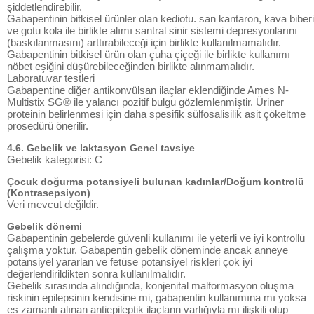
şiddetlendirebilir.
Gabapentinin bitkisel ürünler olan kediotu. san kantaron, kava biberi
ve gotu kola ile birlikte alımı santral sinir sistemi depresyonlarını
(baskılanmasını) arttırabileceği için birlikte kullanılmamalıdır.
Gabapentinin bitkisel ürün olan çuha çiçeği ile birlikte kullanımı
nöbet eşiğini düşürebileceğinden birlikte alınmamalıdır.
Laboratuvar testleri
Gabapentine diğer antikonvülsan ilaçlar eklendiğinde Ames N-
Multistix SG® ile yalancı pozitif bulgu gözlemlenmiştir. Üriner
proteinin belirlenmesi için daha spesifik sülfosalisilik asit çökeltme
prosedürü önerilir.
4.6. Gebelik ve laktasyon Genel tavsiye
Gebelik kategorisi: C
Çocuk doğurma potansiyeli bulunan kadınlar/Doğum kontrolü
(Kontrasepsiyon)
Veri mevcut değildir.
Gebelik dönemi
Gabapentinin gebelerde güvenli kullanımı ile yeterli ve iyi kontrollü
çalışma yoktur. Gabapentin gebelik döneminde ancak anneye
potansiyel yararlan ve fetüse potansiyel riskleri çok iyi
değerlendirildikten sonra kullanılmalıdır.
Gebelik sırasında alındığında, konjenital malformasyon oluşma
riskinin epilepsinin kendisine mi, gabapentin kullanımına mı yoksa
eş zamanlı alınan antiepileptik ilaçlann varlığıyla mı ilişkili olup