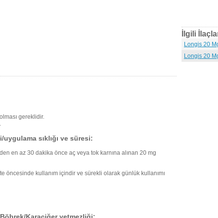
İlgili İlaçla
Longis 20 Mg
Longis 20 Mg
olması gereklidir.
.
i/uygulama sıklığı ve süresi:
teden en az 30 dakika önce aç veya tok karnına alınan 20 mg
vite öncesinde kullanım içindir ve sürekli olarak günlük kullanımı
r Böbrek/Karaciğer yetmezliği: