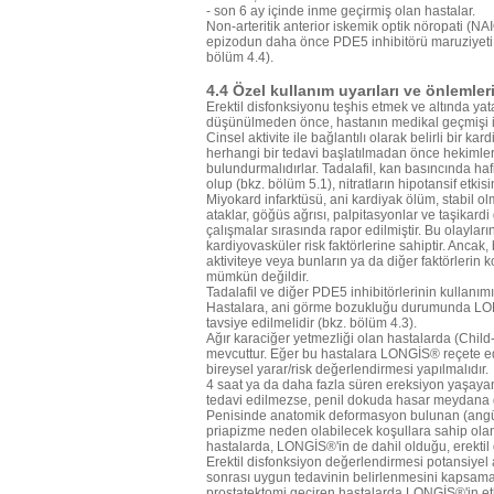
- son 6 ay içinde inme geçirmiş olan hastalar.
Non-arteritik anterior iskemik optik nöropati (
epizodun daha önce PDE5 inhibitörü maruziyeti i
bölüm 4.4).
4.4 Özel kullanım uyarıları ve önlemler
Erektil disfonksiyonu teşhis etmek ve altında yat
düşünülmeden önce, hastanın medikal geçmişi in
Cinsel aktivite ile bağlantılı olarak belirli bir 
herhangi bir tedavi başlatılmadan önce hekimler
bulundurmalıdırlar. Tadalafil, kan basıncında haf
olup (bkz. bölüm 5.1), nitratların hipotansif etkis
Miyokard infarktüsü, ani kardiyak ölüm, stabil ol
ataklar, göğüs ağrısı, palpitasyonlar ve taşikardi
çalışmalar sırasında rapor edilmiştir. Bu olayla
kardiyovasküler risk faktörlerine sahiptir. Ancak, 
aktiviteye veya bunların ya da diğer faktörlerin
mümkün değildir.
Tadalafil ve diğer PDE5 inhibitörlerinin kullanımı i
Hastalara, ani görme bozukluğu durumunda LON
tavsiye edilmelidir (bkz. bölüm 4.3).
Ağır karaciğer yetmezliği olan hastalarda (Child-Pugh
mevcuttur. Eğer bu hastalara LONGİS® reçete edil
bireysel yarar/risk değerlendirmesi yapılmalıdır.
4 saat ya da daha fazla süren ereksiyon yaşayan 
tedavi edilmezse, penil dokuda hasar meydana gele
Penisinde anatomik deformasyon bulunan (angüla
priapizme neden olabilecek koşullara sahip olan
hastalarda, LONGİS®'in de dahil olduğu, erektil d
Erektil disfonksiyon değerlendirmesi potansiyel 
sonrası uygun tedavinin belirlenmesini kapsamalı
prostatektomi geçiren hastalarda LONGİS®'in etk