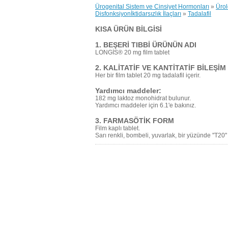
Ürogenital Sistem ve Cinsiyet Hormonları
»
Ürol
Disfonksiyonİktidarsızlık İlaçları
»
Tadalafil
KISA ÜRÜN BİLGİSİ
1. BEŞERİ TIBBİ ÜRÜNÜN ADI
LONGİS® 20 mg film tablet
2. KALİTATİF VE KANTİTATİF BİLEŞİM
Her bir film tablet 20 mg tadalafil içerir.
Yardımcı maddeler:
182 mg laktoz monohidrat bulunur.
Yardımcı maddeler için 6.1'e bakınız.
3. FARMASÖTİK FORM
Film kaplı tablet.
Sarı renkli, bombeli, yuvarlak, bir yüzünde ''T20''