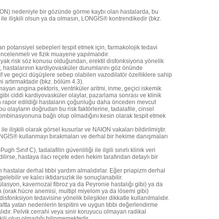
NAION) nedeniyle bir gözünde görme kaybı olan hastalarda, bu
le ilişkili olsun ya da olmasın, LONGİS® kontrendikedir (bkz.
i
an potansiyel sebepleri tespit etmek için, farmakolojik tedavi
celenmeli ve fizik muayene yapılmalıdır.
kardiyak risk söz konusu olduğundan, erektil disfonksiyona yönelik
, hastalarının kardiyovasküler durumlarını göz önünde
if ve geçici düşüşlere sebep olabilen vazodilatör özelliklere sahip
ini artırmaktadır (bkz. bölüm 4.3).
mayan angina pektoris, ventriküler aritmi, inme, geçici iskemik
 gibi ciddi kardiyovasküler olaylar, pazarlama sonrası ve klinik
rın rapor edildiği hastaların çoğunluğu daha önceden mevcut
bu olayların doğrudan bu risk faktörlerine, tadalafile, cinsel
 kombinasyonuna bağlı olup olmadığını kesin olarak tespit etmek
le ilişkili olarak görsel kusurlar ve NAION vakaları bildirilmiştir.
GİS® kullanmayı bırakmaları ve derhal bir hekime danışmaları
 Sınıf C), tadalafilin güvenliliği ile ilgili sınırlı klinik veri
irse, hastaya ilacı reçete eden hekim tarafından detaylı bir
hastalar derhal tıbbi yardım almalıdırlar. Eğer priapizm derhal
bilir ve kalıcı iktidarsızlık ile sonuçlanabilir.
syon, kavernozal fibroz ya da Peyronie hastalığı gibi) ya da
 (orak hücre anemisi, multipl miyelom ya da lösemi gibi)
isfonksiyon tedavisine yönelik bileşikler dikkatle kullanılmalıdır.
altta yatan nedenlerin tespitini ve uygun tıbbi değerlendirme
dır. Pelvik cerrahi veya sinir koruyucu olmayan radikal
ili olup olmadığı bilinmemektedir.