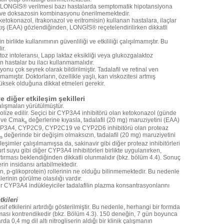
rak LONGİS® verilmesi bazı hastalarda semptomatik hipotansiyona
il ve doksazosin kombinasyonu önerilmemektedir.
 ketokonazol, itrakonazol ve eritromisin) kullanan hastalara, ilaçlar
artış (EAA) gözlendiğinden, LONGİS® reçetelendirilirken dikkatli
n birlikte kullanımının güvenliliği ve etkililiği çalışılmamıştır. Bu
r.
z intoleransı, Lapp laktaz eksikliği veya glukozgalaktoz
n hastalar bu ilacı kullanmamalıdır.
u çok seyrek olarak bildirilmiştir. Tadalafil ve retinal ven
mamıştır. Doktorların, özellikle yaşlı, kan viskozitesi artmış
üksek olduğuna dikkat etmeleri gerekir.
ve diğer etkileşim şekilleri
çalışmaları yürütülmüştür.
lize edilir. Seçici bir CYP3A4 inhibitörü olan ketokonazol (günde
AA ve Cmak
değerlerine kıyasla, tadalafil (20 mg) maruziyetini (EAA)
s
r CYP3A4, CYP2C9, CYP2C19 ve CYP2D6 inhibitörü olan proteaz
değerinde bir değişim olmaksızın, tadalafil (20 mg) maruziyetini
s
kileşimler çalışılmamışsa da, sakinavir gibi diğer proteaz inhibitörleri
furt suyu gibi diğer CYP3A4 inhibitörleri birlikte uygulanırken,
tırması beklendiğinden dikkatli olunmalıdır (bkz. bölüm 4.4). Sonuç
rin insidansı artabilmektedir.
in, p-glikoprotein) rollerinin ne olduğu bilinmemektedir. Bu nedenle
mlerinin görülme olasılığı vardır.
er CYP3A4 indükleyiciler tadalafilin plazma konsantrasyonlarını
tkileri
nsif etkilerini artırdığı gösterilmiştir. Bu nedenle, herhangi bir formda
ası kontrendikedir (bkz. Bölüm 4.3). 150 deneğin, 7 gün boyunca
 0,4 mg dil altı nitrogliserin aldığı bir klinik çalışmanın