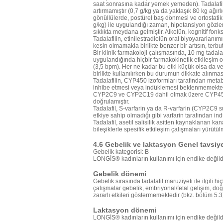
saat sonrasına kadar yemek yemeden). Tadalafi
artırmamıştır (0,7 g/kg ya da yaklaşık 80 kg ağırlı
gönüllülerde, postürel baş dönmesi ve ortostatik
g/kg) ile uygulandığı zaman, hipotansiyon gözle
sıklıkta meydana gelmiştir. Alkolün, kognitif fonks
Tadalafilin, etinilestradiolün oral biyoyararlanı
kesin olmamakla birlikte benzer bir artısın, terb
Bir klinik farmakoloji çalışmasında, 10 mg tadalafi
uygulandığında hiçbir farmakokinetik etkileşim o
(3,5 bpm). Her ne kadar bu etki küçük olsa da ve 
birlikte kullanılırken bu durumun dikkate alınmas
Tadalafilin, CYP450 izoformları tarafından metabo
inhibe etmesi veya indüklemesi beklenmemekte
CYP2C9 ve CYP2C19 dahil olmak üzere CYP450 i
doğrulamıştır.
Tadalafil, S-varfarin ya da R-varfarin (CYP2C9 su
etkiye sahip olmadığı gibi varfarin tarafından i
Tadalafil, asetil salisilik asitten kaynaklanan 
bileşiklerle spesifik etkileşim çalışmaları yürütül
4.6 Gebelik ve laktasyon Genel tavsiy
Gebelik kategorisi: B
LONGİS® kadınların kullanımı için endike değildi
Gebelik dönemi
Gebelik sırasında tadalafil maruziyeti ile ilgili h
çalışmalar gebelik, embriyonal/fetal gelişim, d
zararlı etkileri göstermemektedir (bkz. bölüm 5.3
Laktasyon dönemi
LONGİS® kadınların kullanımı için endike değild