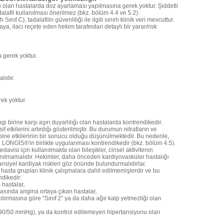
ğu olan hastalarda doz ayarlaması yapılmasına gerek yoktur. Şiddetli
lafil kullanılması önerilmez (bkz. bölüm 4.4 ve 5.2).
ıf C), tadalafilin güvenliliği ile ilgili sınırlı klinik veri mevcuttur.
a, ilacı reçete eden hekim tarafından detaylı bir yarar/risk
 gerek yoktur.
lıdır.
ek yoktur.
irine karşı aşırı duyarlılığı olan hastalarda kontrendikedir.
if etkilerini artırdığı gösterilmiştir. Bu durumun nitratların ve
mbine etkilerinin bir sonucu olduğu düşünülmektedir. Bu nedenle,
a LONGİS®'in birlikte uygulanması kontrendikedir (bkz. bölüm 4.5).
davisi için kullanılmakta olan bileşikler, cinsel aktivitenin
anılmamalıdır. Hekimler, daha önceden kardiyovasküler hastalığı
tansiyel kardiyak riskleri göz önünde bulundurmalıdırlar.
 hasta grupları klinik çalışmalara dahil edilmemişlerdir ve bu
ndikedir:
 hastalar,
rasında angina ortaya çıkan hastalar,
dırmasına göre “Sınıf 2” ya da daha ağır kalp yetmezliği olan
(<90/50 mmHg), ya da kontrol edilemeyen hipertansiyonu olan