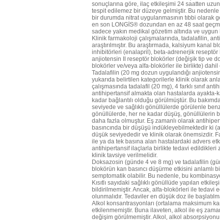
sonuçlarına göre, ilaç etkileşimi 24 saatten uzu
tespit edilemez bir düzeye gelmiştir. Bu nedenl
bir durumda nitrat uygulanmasının tıbbi olarak 
en son LONGİS® dozundan en az 48 saat geçmiş ol
sadece yakın medikal gözetim altında ve uygun 
Klinik farmakoloji çalışmalarında, tadalafilin, anti
araştırılmıştır. Bu araştırmada, kalsiyum kanal 
inhibitörleri (enalapril), beta-adrenerjik reseptör
anjiotensin II reseptör blokörler (değişik tip ve d
blokörler ve/veya alfa-blokörler ile birlikte) dahi
Tadalafilin (20 mg dozun uygulandığı anjiotensin
yukarıda belirtilen kategorilerle klinik olarak anla
çalışmasında tadalafil (20 mg), 4 farklı sınıf antih
antihipertansif almakta olan hastalarda ayakta-k
kadar bağlantılı olduğu görülmüştür. Bu bakımdan
seviyede ve sağlıklı gönüllülerde görülenle ben
gönüllülerde, her ne kadar düşüş, gönüllülerin 
daha fazla olmuştur. Eş zamanlı olarak antihipert
basıncında bir düşüşü indükleyebilmektedir ki (a
düşük seviyededir ve klinik olarak önemsizdir. Faz 
ile ya da tek basına alan hastalardaki advers etk
antihipertansif ilaçlarla birlikte tedavi edildikl
klinik tavsiye verilmelidir.
Doksazosin (günde 4 ve 8 mg) ve tadalafilin (g
blokörün kan basıncı düşürme etkisini anlamlı bi
semptomatik olabilir. Bu nedenle, bu kombinasy
Kısıtlı sayıdaki sağlıklı gönüllüde yapılan etkile
bildirilmemiştir. Ancak, alfa-blokörleri ile tedavi 
olunmalıdır. Tedaviler en düşük doz ile başlatılm
Alkol konsantrasyonları (ortalama maksimum ka
etkilenmemiştir. Buna ilaveten, alkol ile eş zam
değişim görülmemiştir. Alkol, alkol absorpsiyon