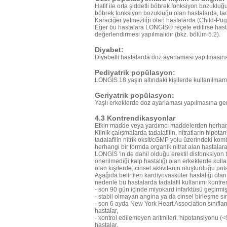
Hafif ile orta şiddetli böbrek fonksiyon bozuklu
böbrek fonksiyon bozukluğu olan hastalarda, tada
Karaciğer yetmezliği olan hastalarda (Child-Pugh Sın
Eğer bu hastalara LONGİS® reçete edilirse hastay
değerlendirmesi yapılmalıdır (bkz. bölüm 5.2).
Diyabet:
Diyabetli hastalarda doz ayarlaması yapılmasına
Pediyatrik popülasyon:
LONGİS 18 yaşın altındaki kişilerde kullanılmama
Geriyatrik popülasyon:
Yaşlı erkeklerde doz ayarlaması yapılmasına ger
4.3 Kontrendikasyonlar
Etkin madde veya yardımcı maddelerden herhangi b
Klinik çalışmalarda tadalafilin, nitratların hipotans
tadalafilin nitrik oksit/cGMP yolu üzerindeki ko
herhangi bir formda organik nitrat alan hastalar
LONGİS 'in de dahil olduğu erektil disfonksiyon te
önerilmediği kalp hastalığı olan erkeklerde kull
olan kişilerde, cinsel aktivitenin oluşturduğu po
Aşağıda belirtilen kardiyovasküler hastalığı olan
nedenle bu hastalarda tadalafil kullanımı kontre
- son 90 gün içinde miyokard infarktüsü geçirmiş
- stabil olmayan angina ya da cinsel birleşme sı
- son 6 ayda New York Heart Association sınıflan
hastalar,
- kontrol edilemeyen aritmileri, hipotansiyonu 
hastalar,