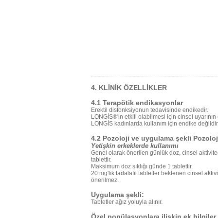
4. KLİNİK ÖZELLİKLER
4.1 Terapötik endikasyonlar
Erektil disfonksiyonun tedavisinde endikedir.
LONGİS®'in etkili olabilmesi için cinsel uyarının 
LONGİS kadınlarda kullanım için endike değildir
4.2 Pozoloji ve uygulama şekli Pozoloj
Yetişkin erkeklerde kullanımı
Genel olarak önerilen günlük doz, cinsel aktivi
tablettir.
Maksimum doz sıklığı günde 1 tablettir.
20 mg'lık tadalafil tabletler beklenen cinsel akti
önerilmez.
Uygulama şekli:
Tabletler ağız yoluyla alınır.
Özel popülasyonlara ilişkin ek bilgile