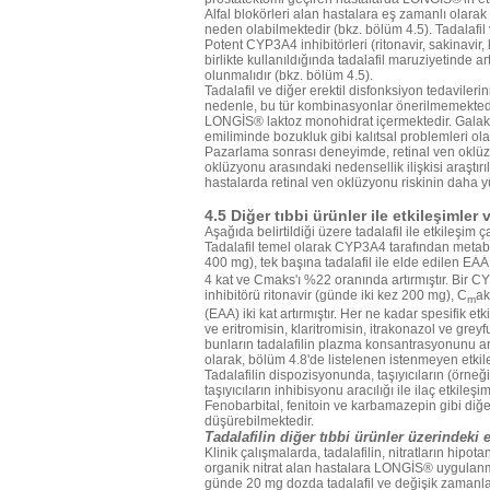
Alfal blokörleri alan hastalara eş zamanlı ola
neden olabilmektedir (bkz. bölüm 4.5). Tadalaf
Potent CYP3A4 inhibitörleri (ritonavir, sakinavir,
birlikte kullanıldığında tadalafil maruziyetinde 
olunmalıdır (bkz. bölüm 4.5).
Tadalafil ve diğer erektil disfonksiyon tedavilerini
nedenle, bu tür kombinasyonlar önerilmemektedi
LONGİS® laktoz monohidrat içermektedir. Galakto
emiliminde bozukluk gibi kalıtsal problemleri ola
Pazarlama sonrası deneyimde, retinal ven oklüzyon
oklüzyonu arasındaki nedensellik ilişkisi araştırıl
hastalarda retinal ven oklüzyonu riskinin daha y
4.5 Diğer tıbbi ürünler ile etkileşimler 
Aşağıda belirtildiği üzere tadalafil ile etkileşim 
Tadalafil temel olarak CYP3A4 tarafından metabo
400 mg), tek başına tadalafil ile elde edilen E
4 kat ve Cmaks'ı %22 oranında artırmıştır. Bi
inhibitörü ritonavir (günde iki kez 200 mg), C
ak
m
(EAA) iki kat artırmıştır. Her ne kadar spesifik et
ve eritromisin, klaritromisin, itrakonazol ve grey
bunların tadalafilin plazma konsantrasyonunu ar
olarak, bölüm 4.8'de listelenen istenmeyen etkile
Tadalafilin dispozisyonunda, taşıyıcıların (örneğ
taşıyıcıların inhibisyonu aracılığı ile ilaç etkileşi
Fenobarbital, fenitoin ve karbamazepin gibi diğ
düşürebilmektedir.
Tadalafilin diğer tıbbi ürünler üzerindeki e
Klinik çalışmalarda, tadalafilin, nitratların hipota
organik nitrat alan hastalara LONGİS® uygulanm
günde 20 mg dozda tadalafil ve değişik zamanlarda