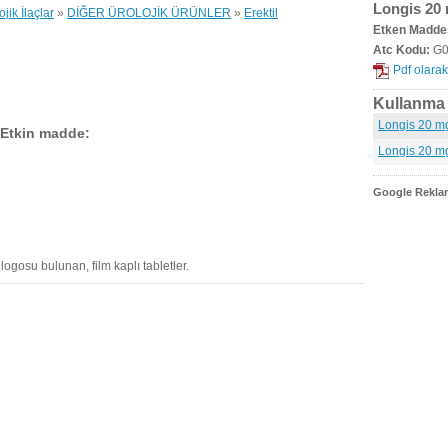
Longis 20 
ojik İlaçlar
»
DİĞER ÜROLOJİK ÜRÜNLER
»
Erektil
Etken Madde
Atc Kodu:
G0
Pdf olarak
Kullanma t
Longis 20 mg 
 Etkin madde:
Longis 20 mg 
Google Reklam
 logosu bulunan, film kaplı tabletler.