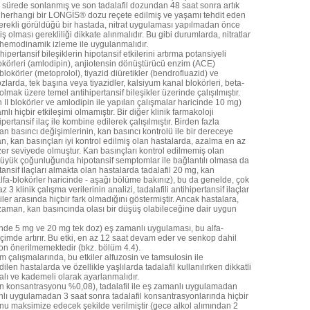
n sürede sonlanmış ve son tadalafil dozundan 48 saat sonra artık
e herhangi bir LONGİS® dozu reçete edilmiş ve yaşamı tehdit eden
gerekli görüldüğü bir hastada, nitrat uygulaması yapılmadan önce
ması gerekliliği dikkate alınmalıdır. Bu gibi durumlarda, nitratlar
hemodinamik izleme ile uygulanmalıdır.
hipertansif bileşiklerin hipotansif etkilerini artırma potansiyeli
blokörleri (amlodipin), anjiotensin dönüştürücü enzim (ACE)
 blokörler (metoprolol), tiyazid diüretikler (bendrofluazid) ve
ozlarda, tek başına veya tiyazidler, kalsiyum kanal blokörleri, beta-
l olmak üzere temel antihipertansif bileşikler üzerinde çalışılmıştır.
 II blokörler ve amlodipin ile yapılan çalışmalar haricinde 10 mg)
mlı hiçbir etkileşimi olmamıştır. Bir diğer klinik farmakoloji
ipertansif ilaç ile kombine edilerek çalışılmıştır. Birden fazla
an basıncı değişimlerinin, kan basıncı kontrolü ile bir dereceye
, kan basınçları iyi kontrol edilmiş olan hastalarda, azalma en az
zer seviyede olmuştur. Kan basınçları kontrol edilmemiş olan
büyük çoğunluğunda hipotansif semptomlar ile bağlantılı olmasa da
ansif ilaçları almakta olan hastalarda tadalafil 20 mg, kan
lfa-blokörler haricinde - aşağı bölüme bakınız), bu da genelde, çok
3 klinik çalışma verilerinin analizi, tadalafili antihipertansif ilaçlar
iler arasında hiçbir fark olmadığını göstermiştir. Ancak hastalara,
eri zaman, kan basıncında olası bir düşüş olabileceğine dair uygun
ünde 5 mg ve 20 mg tek doz) eş zamanlı uygulaması, bu alfa-
çimde artırır. Bu etki, en az 12 saat devam eder ve senkop dahil
on önerilmemektedir (bkz. bölüm 4.4).
şim çalışmalarında, bu etkiler alfuzosin ve tamsulosin ile
edilen hastalarda ve özellikle yaşlılarda tadalafil kullanılırken dikkatli
alı ve kademeli olarak ayarlanmalıdır.
n konsantrasyonu %0,08), tadalafil ile eş zamanlı uygulamadan
anlı uygulamadan 3 saat sonra tadalafil konsantrasyonlarında hiçbir
unu maksimize edecek şekilde verilmiştir (gece alkol alımından 2