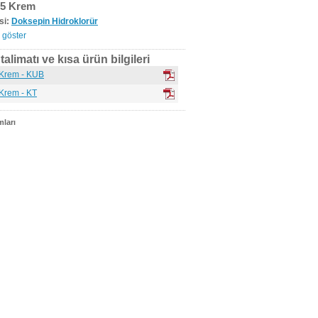
5 Krem
si:
Doksepin Hidroklorür
 göster
alimatı ve kısa ürün bilgileri
Krem - KUB
Krem - KT
ları