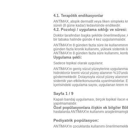
4.1. Terapötik endikasyonlar
ANTİMAX, atopik dermatit veya liken simpleks kro
süreli (8 güne kadar) tedavisinde endikedir.
4.2. Pozoloji / uygulama sıklığı ve süresi:
Doktor tarafından başka şekilde önerilmediyse;
bir tabaka halinde günde 4 kez uygulanmalıdır.
ANTİMAX'ın 8 günden fazla süre ile kullanımının, e
günden fazla kronik kullanımı, yüksek sistemik i
ANTİMAX'ın 8 günden fazla süre kullanımı, kontakt
Uygulama şekli:
Sadece topikal olarak uygulanır.
ANTİMAX'ın geniş vücut yüzeylerine uygulanması i
hidroklorür kremi vücut yüzey alanının %10'un
göstermektedir. Dolayısıyla vücut yüzey alanının
sistemik yan etkilerkonusunda uyarılmalıdırlar. 
içerisindeki uygulama sayısı, uygulanan krem mikta
Sayfa 1 / 9
Kapalı bandaj uygulaması, birçok topikal ilacın
yapılmamalıdır.
Özel popülasyonlara ilişkin ek bilgiler Bö
hastalarda ANTİMAX'ın kullanımı araştırılmamıştı
Pediyatrik popülasyon:
ANTİMAX'ın çocuklarda kullanımı önerilmemekte