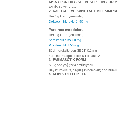
KISA ÜRÜN BİLGİSİ1. BEŞERİ TIBBİ ÜRÜ
ANTİMAX %5 krem
2. KALİTATİF VE KANTİTATİF BİLEŞİMEtk
Her 1 g krem içerisinde;
Doksepin hidroklorür 50 mg
Yardımcı maddeler:
Her 1 g krem içerisinde;
Setostearil alkol 60 mg
Propilen glikol 50 mg
Bütil hidroksitoluen (E321) 0,1 mg
Yardımcı maddeler için 6.1'e bakınız.
3. FARMASÖTİK FORM
Su içinde yağ (Y/S) emülsiyonu.
Beyaz, kokusuz, bağdaşık (homojen) görünümlü
4. KLİNİK ÖZELLİKLER