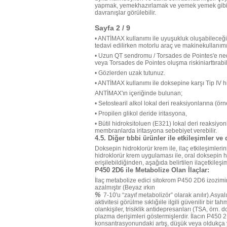
yapmak, yemekhazırlamak ve yemek yemek gibi akt
davranışlar görülebilir.
Sayfa 2 / 9
• ANTİMAX kullanımı ile uyuşukluk oluşabileceği
tedavi edilirken motorlu araç ve makinekullanımın
• Uzun QT sendromu / Torsades de Pointes'e nede
veya Torsades de Pointes oluşma riskiniarttırabilir
• Gözlerden uzak tutunuz.
• ANTİMAX kullanımı ile doksepine karşı Tip IV hip
ANTİMAX'ın içeriğinde bulunan;
• Setostearil alkol lokal deri reaksiyonlarına (ör
• Propilen glikol deride iritasyona,
• Bütil hidroksitoluen (E321) lokal deri reaksiy
membranlarda iritasyona sebebiyet verebilir.
4.5. Diğer tıbbi ürünler ile etkileşimler ve 
Doksepin hidroklorür krem ile, ilaç etkileşimleri
hidroklorür krem uygulaması ile, oral doksepin 
erişilebildiğinden, aşağıda belirtilen ilaçetkileş
P450 2D6 ile Metabolize Olan İlaçlar:
İlaç metabolize edici sitokrom P450 2D6 izozimini
azalmıştır (Beyaz ırkın
%
7-10'u “zayıf metabolizör” olarak anılır).Asy
aktivitesi görülme sıklığıile ilgili güvenilir bir
olankişiler, trisiklik antidepresanları (TSA, ör
plazma derişimleri göstermişlerdir. İlacın P450 
konsantrasyonundaki artış, düşük veya oldukça y