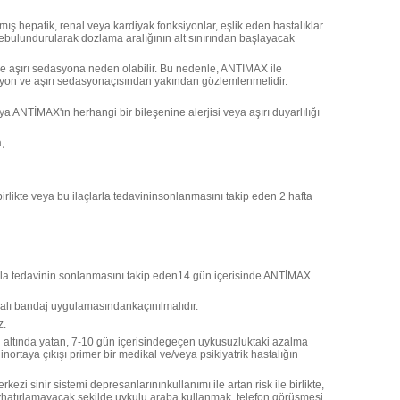
lmış hepatik, renal veya kardiyak fonksiyonlar, eşlik eden hastalıklar
debulundurularak dozlama aralığının alt sınırından başlayacak
e aşırı sedasyona neden olabilir. Bu nedenle, ANTİMAX ile
zyon ve aşırı sedasyonaçısından yakından gözlemlenmelidir.
a ANTİMAX'ın herhangi bir bileşenine alerjisi veya aşırı duyarlılığı
,
irlikte veya bu ilaçlarla tedavininsonlanmasını takip eden 2 hafta
açlarla tedavinin sonlanmasını takip eden14 gün içerisinde ANTİMAX
palı bandaj uygulamasındankaçınılmalıdır.
z.
ın altında yatan, 7-10 gün içerisindegeçen uykusuzluktaki azalma
nortaya çıkışı primer bir medikal ve/veya psikiyatrik hastalığın
zi sinir sistemi depresanlarınınkullanımı ile artan risk ile birlikte,
hatırlamayacak şekilde uykulu araba kullanmak, telefon görüşmesi