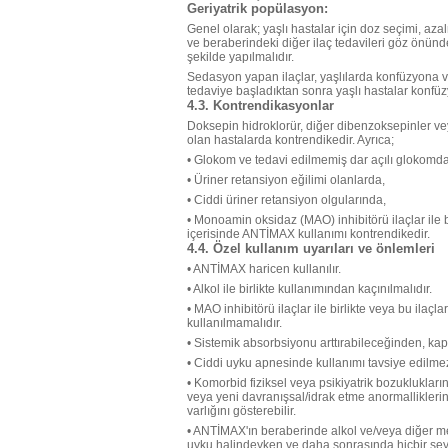
Geriyatrik popülasyon:
Genel olarak; yaşlı hastalar için doz seçimi, aza
ve beraberindeki diğer ilaç tedavileri göz önün
şekilde yapılmalıdır.
Sedasyon yapan ilaçlar, yaşlılarda konfüzyona v
tedaviye başladıktan sonra yaşlı hastalar konfü
4.3. Kontrendikasyonlar
Doksepin hidroklorür, diğer dibenzoksepinler vey
olan hastalarda kontrendikedir. Ayrıca;
• Glokom ve tedavi edilmemiş dar açılı glokomda
• Üriner retansiyon eğilimi olanlarda,
• Ciddi üriner retansiyon olgularında,
• Monoamin oksidaz (MAO) inhibitörü ilaçlar ile b
içerisinde ANTİMAX kullanımı kontrendikedir.
4.4. Özel kullanım uyarıları ve önlemleri
• ANTİMAX haricen kullanılır.
• Alkol ile birlikte kullanımından kaçınılmalıdır.
• MAO inhibitörü ilaçlar ile birlikte veya bu il
kullanılmamalıdır.
• Sistemik absorbsiyonu arttırabileceğinden, ka
• Ciddi uyku apnesinde kullanımı tavsiye edilme
• Komorbid fiziksel veya psikiyatrik bozukluklar
veya yeni davranışsal/idrak etme anormalliklerini
varlığını gösterebilir.
• ANTİMAX'ın beraberinde alkol ve/veya diğer merke
uyku halindeyken ve daha sonrasında hiçbir şey