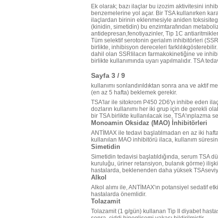
Ek olarak; bazı ilaçlar bu izozim aktivitesini inh
benzemelerine yol açar. Bir TSA kullanırken karar
ilaçlardan birinin eklenmesiyle aniden toksisiteg
(kinidin, simetidin) bu enzimtarafından metabol
antidepresan,fenotiyazinler, Tip 1C antiaritmikl
Tüm selektif serotonin gerialım inhibitörleri (SSR
birlikte, inhibisyon dereceleri farklılıkgösterebil
dahil olan SSRIilacın farmakokinetiğine ve inhib
birlikte kullanımında uyarı yapılmalıdır. TSA tedav
Sayfa 3 / 9
kullanımı sonlandırıldıktan sonra ana ve aktif m
(en az 5 hafta) beklemek gerekir.
TSA'lar ile sitokrom P450 2D6'yı inhibe eden ila
dozların kullanımı her iki grup için de gerekli o
bir TSA birlikte kullanılacak ise, TSA'ınplazma se
Monoamin Oksidaz (MAO) İnhibitörleri
ANTİMAX ile tedavi başlatılmadan en az iki hafta
kullanılan MAO inhibitörü ilaca, kullanım süresi
Simetidin
Simetidin tedavisi başlatıldığında, serum TSA düz
kuruluğu, üriner retansiyon, bulanık görme) ilişki
hastalarda, beklenenden daha yüksek TSAseviyel
Alkol
Alkol alımı ile, ANTİMAX'ın potansiyel sedatif etki
hastalarda önemlidir.
Tolazamit
Tolazamit (1 g/gün) kullanan Tip II diyabet has