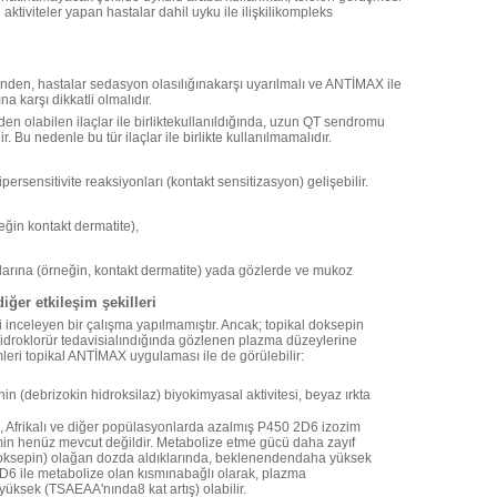
iviteler yapan hastalar dahil uyku ile ilişkilikompleks
nden, hastalar sedasyon olasılığınakarşı uyarılmalı ve ANTİMAX ile
a karşı dikkatli olmalıdır.
n olabilen ilaçlar ile birliktekullanıldığında, uzun QT sendromu
. Bu nedenle bu tür ilaçlar ile birlikte kullanılmamalıdır.
ersensitivite reaksiyonları (kontakt sensitizasyon) gelişebilir.
neğin kontakt dermatite),
onlarına (örneğin, kontakt dermatite) yada gözlerde ve mukoz
diğer etkileşim şekilleri
ni inceleyen bir çalışma yapılmamıştır. Ancak; topikal doksepin
hidroklorür tedavisialındığında gözlenen plazma düzeylerine
imleri topikal ANTİMAX uygulaması ile de görülebilir:
n (debrizokin hidroksilaz) biyokimyasal aktivitesi, beyaz ırkta
alı, Afrikalı ve diğer popülasyonlarda azalmış P450 2D6 izozim
 tahmin henüz mevcut değildir. Metabolize etme gücü daha zayıf
n. doksepin) olağan dozda aldıklarında, beklenendendaha yüksek
2D6 ile metabolize olan kısmınabağlı olarak, plazma
üksek (TSAEAA'nında8 kat artış) olabilir.