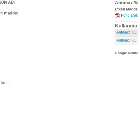
NÜN ADI
Antimax %
Etken Madde
in madde:
Pdf olarak
Kullanma t
Antimax %5 
Antimax %5 
Google Reklam
 krem.