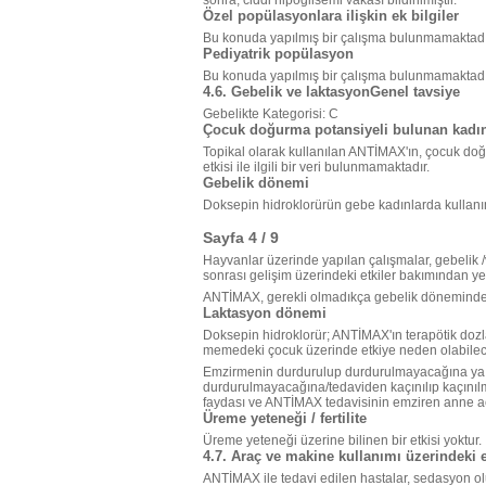
sonra, ciddi hipoglisemi vakası bildirilmiştir.
Özel popülasyonlara ilişkin ek bilgiler
Bu konuda yapılmış bir çalışma bulunmamaktadı
Pediyatrik popülasyon
Bu konuda yapılmış bir çalışma bulunmamaktadı
4.6. Gebelik ve laktasyonGenel tavsiye
Gebelikte Kategorisi: C
Çocuk doğurma potansiyeli bulunan kadın
Topikal olarak kullanılan ANTİMAX'ın, çocuk do
etkisi ile ilgili bir veri bulunmamaktadır.
Gebelik dönemi
Doksepin hidroklorürün gebe kadınlarda kullanımın
Sayfa 4 / 9
Hayvanlar üzerinde yapılan çalışmalar, gebelik 
sonrası gelişim üzerindeki etkiler bakımından yet
ANTİMAX, gerekli olmadıkça gebelik döneminde 
Laktasyon dönemi
Doksepin hidroklorür; ANTİMAX'ın terapötik dozl
memedeki çocuk üzerinde etkiye neden olabilec
Emzirmenin durdurulup durdurulmayacağına ya
durdurulmayacağına/tedaviden kaçınılıp kaçınılm
faydası ve ANTİMAX tedavisinin emziren anne açı
Üreme yeteneği / fertilite
Üreme yeteneği üzerine bilinen bir etkisi yoktur.
4.7. Araç ve makine kullanımı üzerindeki e
ANTİMAX ile tedavi edilen hastalar, sedasyon ol