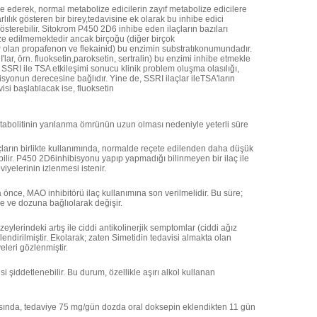
ibe ederek, normal metabolize edicilerin zayıf metabolize edicilere
lılık gösteren bir birey,tedavisine ek olarak bu inhibe edici
österebilir. Sitokrom P450 2D6 inhibe eden ilaçların bazıları
ize edilmemektedir ancak birçoğu (diğer birçok
er olan propafenon ve flekainid) bu enzimin substratıkonumundadır.
I'lar, örn. fluoksetin,paroksetin, sertralin) bu enzimi inhibe etmekle
ir. SSRI ile TSA etkileşimi sonucu klinik problem oluşma olasılığı,
isyonun derecesine bağlıdır. Yine de, SSRI ilaçlar ileTSA'ların
isi başlatılacak ise, fluoksetin
etabolitinin yarılanma ömrünün uzun olması nedeniyle yeterli süre
çların birlikte kullanımında, normalde reçete edilenden daha düşük
labilir. P450 2D6inhibisyonu yapıp yapmadığı bilinmeyen bir ilaç ile
viyelerinin izlenmesi istenir.
 önce, MAO inhibitörü ilaç kullanımına son verilmelidir. Bu süre;
ne ve dozuna bağlıolarak değişir.
eylerindeki artış ile ciddi antikolinerjik semptomlar (ciddi ağız
lendirilmiştir. Ekolarak; zaten Simetidin tedavisi almakta olan
eri gözlenmiştir.
si şiddetlenebilir. Bu durum, özellikle aşırı alkol kullanan
tasında, tedaviye 75 mg/gün dozda oral doksepin eklendikten 11 gün