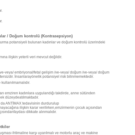
r.
r.
lar / Doğum kontrolü (Kontrasepsiyon)
ğurma potansiyeli bulunan kadınlar ve doğum kontrolü üzerindeki
a ilişkin yeterli veri mevcut değildir.
/ve-veya/ embriyonal/fetal gelişim /ve-veya/ doğum /ve-veya/ doğum
ersizdir. İnsanlarayönelik potansiyel risk bilinmemektedir.
kullanılmamalıdır.
arı emziren kadınlara uygulandığı takdirde, anne sütünden
ek düzeydeatılmaktadır.
 da ANTİMAX tedavisinin durdurulup
ayacağına ilişkin karar verilirken,emzirmenin çocuk açısından
sındanfaydası dikkate alınmalıdır.
tkiler
uşması ihtimaline karşı uyarılmalı ve motorlu araç ve makine