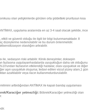
nikusu olan yetişkinlerde görülen orta şiddetteki pruritusun kısa
 ANTİMAX, uygulama aralarında en az 3-4 saat olacak şekilde, ince
tkili ve güvenli olduğu ile ilgili bir bilgi bulunmamaktadır. 8
laç düzeylerine nedenolabilir ve bu durum önlenmelidir.
sensitizasyon olasılığını artırabilir.
le, sedasyon riski artabilir. Klinik deneyimler, doksepin
dan fazlasına uygulayanhastalarda uyuşukluğun daha sık olduğunu
%10'undan fazlasının etkilendiği hastalar, olası uyuşukluk ve diğer
Eğer aşırı uyuşukluk oluşursa; tedavi edilen vücut yüzey alanı,1 gün
rı azaltılabilir veya ilacın kullanımıdurdurulabilir.
 emilimini arttırdığından ANTİMAX ile kapalı bandaj uygulaması
brek/Karaciğer yetmezliği:
Böbrek/Karaciğer yetmezliği olan
r.
dir.