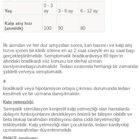
0 - 3
ay
3 - 6 ay
6 - 12 ay
Yaş
Kalp atış hızı
100
90
80
(atım/dk)
İlk alımdan ve her doz artışından sonra, kan basıncı ve kalp atış
hızını içeren bir klinik izleme en az 2 saat süreyle en az saat başı
gerçekleştirilmelidir. Semptomatik bradikardiveya 80 bpm'in
altındaki bradikardi söz konusu ise derhal uzman
tavsiyesinebaşvurulmalıdır. Tedavi sırasında herhangi bir zamanda
şiddetli ve/veya semptomatik
4
bradikardi veya hipotansiyon ortaya çıkması durumunda tedavi
kesilmeli ve bir uzmana danışılmalıdır.
Kalp yetmezliği:
Sempatik stimülasyon konjestif kalp yetmezliği olan hastalarda
dolaşım fonksiyonlarını destekleyen önemli bir bileşen olabilir ve
beta blokajı tarafından inhibisyonu daha ciddi biryetmezliği
tetikleyebilir. Kalp yetmezliği olan çocuklarda, tedavi kardiyoloji
uzmanıtarafından düzenlenmelidir.
PHACE sendromu