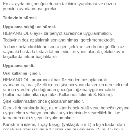
En az ayda bir çocuğun durum takibinin yapılması ve dozun
yeniden ayarlanması gerekir.
Tedavinin süresi:
Uygulama sıklığı ve süresi:
HEMANGIOL 6 aylık bir periyot süresince uygulanmalıdır.
Tedavinin doz azaltılarak sonlandırılması gerekmemektedir.
Tedavi sonlandırıldıktan sonra geri çekilme sendromu görülen az
sayıdaki hastada tedavi tatmin edici bir yanıt alacak şekilde aynı
koşullarda tekrar başlatılabilir.
Uygulama şekli:
Oral kullanım içindir.
HEMANGIOL, propranolol baz üzerinden hesaplanarak
ayarlanmış, oral çözelti içeren şişenin yanında verilen dereceli oral
şırınga yardımıyla doğrudan çocuğun ağzınauygulanmalıdır
(kullanma talimatları için bkz. Kullanma Talimatı 3. Bölüm).
Şişe kullanmadan önce çalkalanmamalıdır.
Gerekli durumlarda ilaç, az miktar bebek-sütü veya bebeğin yaşına
uygun elma ve/veya portakal suyu içerisinde seyreltilebilir. İlaç
tamamen dolu şişeye koyulmamalıdır.
Karıştırma işlemi; 1 çay kaşığı (yaklaşık 5 mL) 5 kg'a kadar olan
çocuklara özel süt veya 1 çorba kaşığı (yaklaşık 15 mL) 5 kg'ın