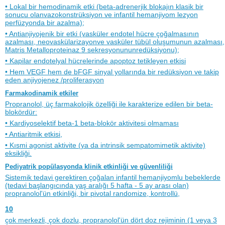
• Lokal bir hemodinamik etki (beta-adrenerjik blokajın klasik bir
sonucu olanvazokonstrüksiyon ve infantil hemanjiyom lezyon
perfüzyonda bir azalma);
• Antianjiyojenik bir etki (vasküler endotel hücre çoğalmasının
azalması, neovaskülarizayonve vasküler tübül oluşumunun azalması,
Matris Metalloproteinaz 9 sekresyonununredüksiyonu);
• Kapilar endotelyal hücrelerinde apoptoz tetikleyen etkisi
• Hem VEGF hem de bFGF sinyal yollarında bir redüksiyon ve takip
eden anjiyojenez /proliferasyon
Farmakodinamik etkiler
Propranolol, üç farmakolojik özelliği ile karakterize edilen bir beta-
blokördür:
• Kardiyoselektif beta-1 beta-blokör aktivitesi olmaması
• Antiaritmik etkisi,
• Kısmi agonist aktivite (ya da intrinsik sempatomimetik aktivite)
eksikliği.
Pediyatrik popülasyonda klinik etkinliği ve güvenliliği
Sistemik tedavi gerektiren çoğalan infantil hemanjiyomlu bebeklerde
(tedavi başlangıcında yaş aralığı 5 hafta - 5 ay arası olan)
propranolol'ün etkinliği, bir pivotal randomize, kontrollü,
10
çok merkezli, çok dozlu, propranolol'ün dört doz rejiminin (1 veya 3