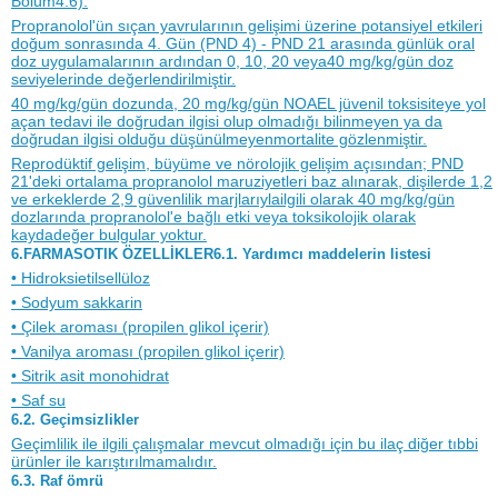
Bölüm4.6).
Propranolol'ün sıçan yavrularının gelişimi üzerine potansiyel etkileri
doğum sonrasında 4. Gün (PND 4) - PND 21 arasında günlük oral
doz uygulamalarının ardından 0, 10, 20 veya40 mg/kg/gün doz
seviyelerinde değerlendirilmiştir.
40 mg/kg/gün dozunda, 20 mg/kg/gün NOAEL jüvenil toksisiteye yol
açan tedavi ile doğrudan ilgisi olup olmadığı bilinmeyen ya da
doğrudan ilgisi olduğu düşünülmeyenmortalite gözlenmiştir.
Reprodüktif gelişim, büyüme ve nörolojik gelişim açısından; PND
21'deki ortalama propranolol maruziyetleri baz alınarak, dişilerde 1,2
ve erkeklerde 2,9 güvenlilik marjlarıylailgili olarak 40 mg/kg/gün
dozlarında propranolol'e bağlı etki veya toksikolojik olarak
kaydadeğer bulgular yoktur.
6.FARMASOTIK ÖZELLİKLER6.1. Yardımcı maddelerin listesi
• Hidroksietilsellüloz
• Sodyum sakkarin
• Çilek aroması (propilen glikol içerir)
• Vanilya aroması (propilen glikol içerir)
• Sitrik asit monohidrat
• Saf su
6.2. Geçimsizlikler
Geçimlilik ile ilgili çalışmalar mevcut olmadığı için bu ilaç diğer tıbbi
ürünler ile karıştırılmamalıdır.
6.3. Raf ömrü