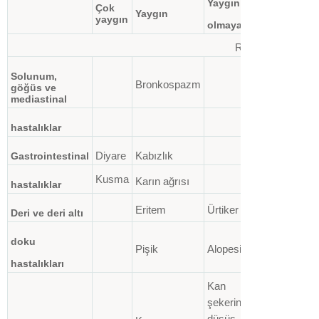
Yaygın
Çok
Yaygın
Bilinmiyor
yaygın
olmayan
Raynaud fenomen
Solunum,
Bronkospazm
göğüs ve
mediastinal
hastalıklar
Diyare
Kabızlık
Gastrointestinal
Kusma
Karın ağrısı
hastalıklar
Eritem
Ürtiker
Dermatit
Deri ve deri altı
doku
Pişik
Alopesi
psoriyazis
hastalıkları
Kan
şekerinde
düşüş