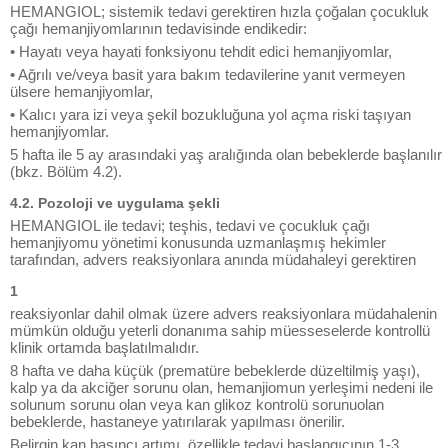
HEMANGIOL; sistemik tedavi gerektiren hızla çoğalan çocukluk
çağı hemanjiyomlarının tedavisinde endikedir:
• Hayatı veya hayati fonksiyonu tehdit edici hemanjiyomlar,
• Ağrılı ve/veya basit yara bakım tedavilerine yanıt vermeyen
ülsere hemanjiyomlar,
• Kalıcı yara izi veya şekil bozukluğuna yol açma riski taşıyan
hemanjiyomlar.
5 hafta ile 5 ay arasındaki yaş aralığında olan bebeklerde başlanılır
(bkz. Bölüm 4.2).
4.2. Pozoloji ve uygulama şekli
HEMANGIOL ile tedavi; teşhis, tedavi ve çocukluk çağı
hemanjiyomu yönetimi konusunda uzmanlaşmış hekimler
tarafından, advers reaksiyonlara anında müdahaleyi gerektiren
1
reaksiyonlar dahil olmak üzere advers reaksiyonlara müdahalenin
mümkün olduğu yeterli donanıma sahip müesseselerde kontrollü
klinik ortamda başlatılmalıdır.
8 hafta ve daha küçük (prematüre bebeklerde düzeltilmiş yaşı),
kalp ya da akciğer sorunu olan, hemanjiomun yerleşimi nedeni ile
solunum sorunu olan veya kan glikoz kontrolü sorunuolan
bebeklerde, hastaneye yatırılarak yapılması önerilir.
Belirgin kan basıncı artımı, özellikle tedavi başlangıcının 1-3.