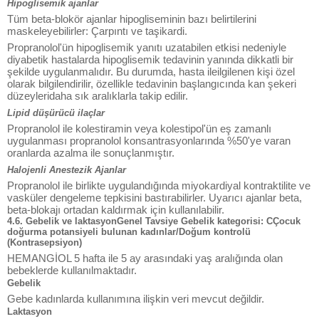
Hipoglisemik ajanlar
Tüm beta-blokör ajanlar hipogliseminin bazı belirtilerini
maskeleyebilirler: Çarpıntı ve taşikardi.
Propranolol'ün hipoglisemik yanıtı uzatabilen etkisi nedeniyle
diyabetik hastalarda hipoglisemik tedavinin yanında dikkatli bir
şekilde uygulanmalıdır. Bu durumda, hasta ileilgilenen kişi özel
olarak bilgilendirilir, özellikle tedavinin başlangıcında kan şekeri
düzeyleridaha sık aralıklarla takip edilir.
Lipid düşürücü ilaçlar
Propranolol ile kolestiramin veya kolestipol'ün eş zamanlı
uygulanması propranolol konsantrasyonlarında %50'ye varan
oranlarda azalma ile sonuçlanmıştır.
Halojenli Anestezik Ajanlar
Propranolol ile birlikte uygulandığında miyokardiyal kontraktilite ve
vasküler dengeleme tepkisini bastırabilirler. Uyarıcı ajanlar beta,
beta-blokajı ortadan kaldırmak için kullanılabilir.
4.6. Gebelik ve laktasyonGenel Tavsiye Gebelik kategorisi: CÇocuk
doğurma potansiyeli bulunan kadınlar/Doğum kontrolü
(Kontrasepsiyon)
HEMANGİOL 5 hafta ile 5 ay arasındaki yaş aralığında olan
bebeklerde kullanılmaktadır.
Gebelik
Gebe kadınlarda kullanımına ilişkin veri mevcut değildir.
Laktasyon