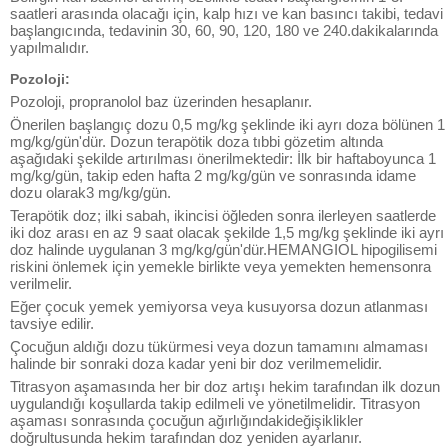
saatleri arasında olacağı için, kalp hızı ve kan basıncı takibi, tedavi
başlangıcında, tedavinin 30, 60, 90, 120, 180 ve 240.dakikalarında
yapılmalıdır.
Pozoloji:
Pozoloji, propranolol baz üzerinden hesaplanır.
Önerilen başlangıç dozu 0,5 mg/kg şeklinde iki ayrı doza bölünen 1
mg/kg/gün'dür. Dozun terapötik doza tıbbi gözetim altında
aşağıdaki şekilde artırılması önerilmektedir: İlk bir haftaboyunca 1
mg/kg/gün, takip eden hafta 2 mg/kg/gün ve sonrasında idame
dozu olarak3 mg/kg/gün.
Terapötik doz; ilki sabah, ikincisi öğleden sonra ilerleyen saatlerde
iki doz arası en az 9 saat olacak şekilde 1,5 mg/kg şeklinde iki ayrı
doz halinde uygulanan 3 mg/kg/gün'dür.HEMANGIOL hipogilisemi
riskini önlemek için yemekle birlikte veya yemekten hemensonra
verilmelir.
Eğer çocuk yemek yemiyorsa veya kusuyorsa dozun atlanması
tavsiye edilir.
Çocuğun aldığı dozu tükürmesi veya dozun tamamını almaması
halinde bir sonraki doza kadar yeni bir doz verilmemelidir.
Titrasyon aşamasında her bir doz artışı hekim tarafından ilk dozun
uygulandığı koşullarda takip edilmeli ve yönetilmelidir. Titrasyon
aşaması sonrasında çocuğun ağırlığındakideğişiklikler
doğrultusunda hekim tarafından doz yeniden ayarlanır.