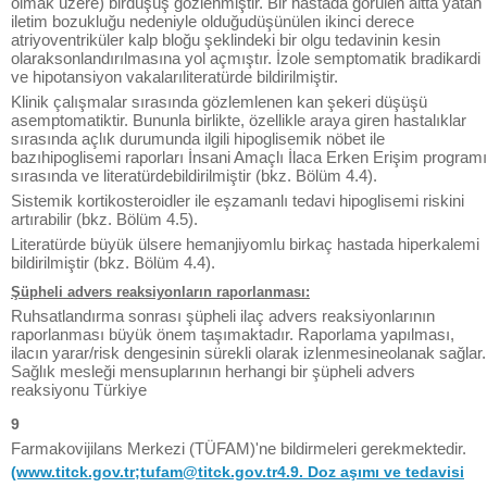
olmak üzere) birdüşüş gözlenmiştir. Bir hastada görülen altta yatan
iletim bozukluğu nedeniyle olduğudüşünülen ikinci derece
atriyoventriküler kalp bloğu şeklindeki bir olgu tedavinin kesin
olaraksonlandırılmasına yol açmıştır. İzole semptomatik bradikardi
ve hipotansiyon vakalarıliteratürde bildirilmiştir.
Klinik çalışmalar sırasında gözlemlenen kan şekeri düşüşü
asemptomatiktir. Bununla birlikte, özellikle araya giren hastalıklar
sırasında açlık durumunda ilgili hipoglisemik nöbet ile
bazıhipoglisemi raporları İnsani Amaçlı İlaca Erken Erişim programı
sırasında ve literatürdebildirilmiştir (bkz. Bölüm 4.4).
Sistemik kortikosteroidler ile eşzamanlı tedavi hipoglisemi riskini
artırabilir (bkz. Bölüm 4.5).
Literatürde büyük ülsere hemanjiyomlu birkaç hastada hiperkalemi
bildirilmiştir (bkz. Bölüm 4.4).
Şüpheli advers reaksiyonların raporlanması:
Ruhsatlandırma sonrası şüpheli ilaç advers reaksiyonlarının
raporlanması büyük önem taşımaktadır. Raporlama yapılması,
ilacın yarar/risk dengesinin sürekli olarak izlenmesineolanak sağlar.
Sağlık mesleği mensuplarının herhangi bir şüpheli advers
reaksiyonu Türkiye
9
Farmakovijilans Merkezi (TÜFAM)'ne bildirmeleri gerekmektedir.
(www.titck.gov.tr;
tufam@titck.gov.tr4.9
. Doz aşımı ve tedavisi