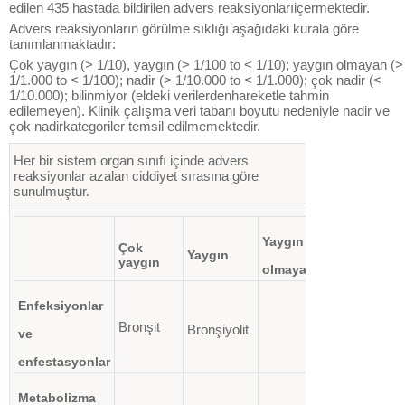
edilen 435 hastada bildirilen advers reaksiyonlarıiçermektedir.
Advers reaksiyonların görülme sıklığı aşağıdaki kurala göre
tanımlanmaktadır:
Çok yaygın (> 1/10), yaygın (> 1/100 to < 1/10); yaygın olmayan (>
1/1.000 to < 1/100); nadir (> 1/10.000 to < 1/1.000); çok nadir (<
1/10.000); bilinmiyor (eldeki verilerdenhareketle tahmin
edilemeyen). Klinik çalışma veri tabanı boyutu nedeniyle nadir ve
çok nadirkategoriler temsil edilmemektedir.
Her bir sistem organ sınıfı içinde advers
reaksiyonlar azalan ciddiyet sırasına göre
sunulmuştur.
Yaygın
Çok
Yaygın
Bilinmiyor
yaygın
olmayan
Enfeksiyonlar
Bronşit
Bronşiyolit
ve
enfestasyonlar
Metabolizma