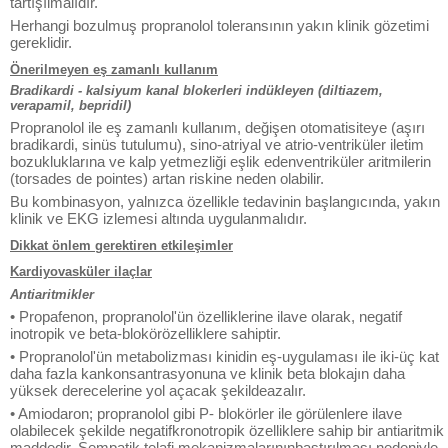
tartışılmalıdır.
Herhangi bozulmuş propranolol toleransının yakın klinik gözetimi
gereklidir.
Önerilmeyen eş zamanlı kullanım
Bradikardi - kalsiyum kanal blokerleri indükleyen (diltiazem,
verapamil, bepridil)
Propranolol ile eş zamanlı kullanım, değişen otomatisiteye (aşırı
bradikardi, sinüs tutulumu), sino-atriyal ve atrio-ventriküler iletim
bozukluklarına ve kalp yetmezliği eşlik edenventriküler aritmilerin
(torsades de pointes) artan riskine neden olabilir.
Bu kombinasyon, yalnızca özellikle tedavinin başlangıcında, yakın
klinik ve EKG izlemesi altında uygulanmalıdır.
Dikkat önlem gerektiren etkileşimler
Kardiyovasküler ilaçlar
Antiaritmikler
• Propafenon, propranolol'ün özelliklerine ilave olarak, negatif
inotropik ve beta-blokörözelliklere sahiptir.
• Propranolol'ün metabolizması kinidin eş-uygulaması ile iki-üç kat
daha fazla kankonsantrasyonuna ve klinik beta blokajın daha
yüksek derecelerine yol açacak şekildeazalır.
• Amiodaron; propranolol gibi P- blokörler ile görülenlere ilave
olabilecek şekilde negatifkronotropik özelliklere sahip bir antiaritmik
maddedir. Sempatik telafi mekanizmalarınınbastırılması nedeniyle