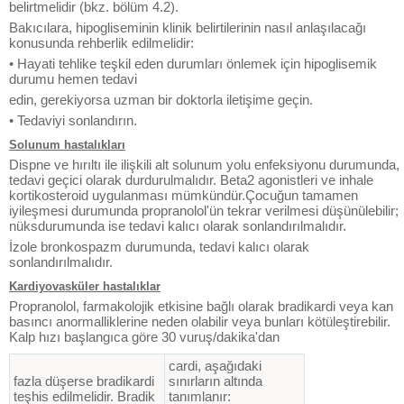
belirtmelidir (bkz. bölüm 4.2).
Bakıcılara, hipogliseminin klinik belirtilerinin nasıl anlaşılacağı
konusunda rehberlik edilmelidir:
• Hayati tehlike teşkil eden durumları önlemek için hipoglisemik
durumu hemen tedavi
edin, gerekiyorsa uzman bir doktorla iletişime geçin.
• Tedaviyi sonlandırın.
Solunum hastalıkları
Dispne ve hırıltı ile ilişkili alt solunum yolu enfeksiyonu durumunda,
tedavi geçici olarak durdurulmalıdır. Beta2 agonistleri ve inhale
kortikosteroid uygulanması mümkündür.Çocuğun tamamen
iyileşmesi durumunda propranolol'ün tekrar verilmesi düşünülebilir;
nüksdurumunda ise tedavi kalıcı olarak sonlandırılmalıdır.
İzole bronkospazm durumunda, tedavi kalıcı olarak
sonlandırılmalıdır.
Kardiyovasküler hastalıklar
Propranolol, farmakolojik etkisine bağlı olarak bradikardi veya kan
basıncı anormalliklerine neden olabilir veya bunları kötüleştirebilir.
Kalp hızı başlangıca göre 30 vuruş/dakika'dan
cardi, aşağıdaki
fazla düşerse bradikardi
sınırların altında
teşhis edilmelidir. Bradik
tanımlanır: