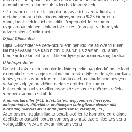
otomatizm ve iletim bozuklukları beklenmektedir.
• Propranolol ile birlikte uygulanmasıyla intravenöz lidokain
metabolizması lidokainkonsantrasyonunda %25 bir artış ile
sonuçlacak şekilde inhibe edilir. Propranolol ile eşzamanlı
uygulamayı takiben lidokain toksisitesi (nörolojik ve kardiyak
advers olaylar)bildirilmiştir.
Dijital Glikozidler
Dijital Glikozidler ve beta-blokörlerin her ikisi de atrioventriküler
iletimi yavaşlatır ve kalp hızını düşürür. Eş zamanlı kullanım
bradikardi riskini artırabilir. Bir kardiyoloji uzmanınadanışılmalıdır.
Dihidropiridinler
Bir beta-blokör alan hastalarda dihidropiridin uygulandığında dikkatli
olunmalıdır. Her iki ajan da ilave inotropik etkiler nedeniyle kardiyak
fonksiyonları kısmen kontrol altında olanhastalarda hipotansiyon
ve/veya kalp yetmezliğine neden olabilirler. Eş zamanlı
kullanımlarıdistal vazodilatasyon söz konusu olduğunda refleks
sempatik yanıtı azaltabilir.
Antihipertansifler (ACE İnhibitörleri, anjiyotensin II-reseptör
antagonistleri, diüretikler, endikasyon farkı gözetmeksizin alfa-
blokörler, merkezi etkili antihipertansifler, rezerpin, vb.)
Arter basıncı azaltan ilaçlar beta-blokörler ile kombine edildiğinde
özellikle ortostatikhipotansiyon başta olmak üzere hipotansiyona
yol açabilirler veya mevcut hipotansiyonu