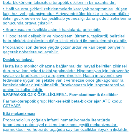
Beta-blokörlerin toksisitesi terapötik etkilerinin bir uzantısıdır:
• Hafif ve orta şiddetli zehirlenmelerin kardiyak semptomları; düşen
kalp hızı vehipotansiyondur. Atriyoventriküler bloklar, intraventriküler
iletim gecikmeleri ve konjestifkalp yetmezliği daha şiddetli zehirlenme
sonucunda ortaya çıkabilir.
• Bronkospazm özellikle astımlı hastalarda gelişebilir.
• Hipoglisemi gelişebilir ve hipoglisemi (titreme, taşikardi) belirtileri
beta-blokörtoksisitesinin diğer klinik etkileri ile maskelenmiş olabilir.
Propranolol son derece yağda çözünürdür ve kan beyin bariyerini
geçerek nöbetlere yol açabilir.
Destek ve tedavi:
Hasta kalp monitör cihazına bağlanmalıdır, hayati belirtiler, zihinsel
durum ve kan şekeri takibi yapılmalıdır. Hipotansiyon için intravenöz
sıvılar ve bradikardi için atropinverilmelidir. Hasta intravenöz sıvı
tedavisine uygun bir şekilde yanıt vermezse önce glukagonsonra
katekolaminler düşünülmelidir. Bronkospazm için izoproterenol ve
aminofilinkullanılabilir.
5.FARMAKOLOJIK ÖZELLİKLER5.1. Farmakodinamik özellikler
Farmakoterapötik grup: Non-selektif beta-blokör ajan ATC kodu:
C07AA05
Etki mekanizması
Propranolol'ün çoğalan infantil hemanjiyomada literatürde
tanımlanan potansiyel etki mekanizması çeşitli mekanizmaları
içermektedir ve hepsi de aşağıda sayılan özellikler ileyakın ilişkilidir: