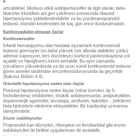
6
artırabilirler. Merkezi etkili antihipertansifler ile ilgili olarak; beta-
blokörler klonidinin ani geri çekilmesi sonrasında ribaund
hipertansiyonu şiddetlendirebilirler ve bu yüzdenpropranolol
tedavisi, klonidin kesilmeden bir kaç gün önce durdurulmalıdır.
Kardiyovasküler-olmayan ilaçlar
Kortikosteroidler
İnfantil hemanjiyomu olan hastalar eşzamanlı kortikosteroid
tedavisi görmüşler ise daha yüksek risk altında olabilirler çünkü
adrenal süpresyon, ters düzenleyici kortizol yanıtınınkaybına yol
açabilir ve hipoglisemi riskini artırabilir. Bu aynı zamanda
çocukların yüksekdozda ya da uzun süreli kortikosteroid tedavisi
gören anneler tarafından emzirilmesidurumunda da geçerlidir
(Bakınız Bölüm 4.4).
Ortostatik hipotansiyona neden olan ilaçlar
Postural hipotansiyona neden ilaçlar (nitrat türevleri, tip 5-
fosfodiesteraz inhibitörleri, trisiklik antidepresanlar, antipsikotikler,
dopaminerjik agonistler, levodopa, amifostin, baklofen ...)etkilerini
beta-blokörlerin etkilerine ekleyebilirler. Bir kardiyoloji uzmanına
danışılmalıdır.
Enzim indükleyiciler
Propranolol kan düzeyleri, rifampisin ve fenobarbital gibi enzim
indükleyicileri ile birlikte uygulanması ile azalabilir.