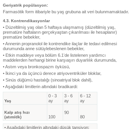
Geriyatrik popülasyon:
Farmasötik form itibariyle bu yaş grubuna ait veri bulunmamaktadır.
4.3. Kontrendikasyonlar
• Düzeltilmiş yaş olan 5 haftaya ulaşmamış (düzeltilmiş yaş,
prematüre haftaların gerçekyaştan çıkarılması ile hesaplanır)
prematüre bebekler,
• Annenin propranolol ile kontrendike ilaçlar ile tedavi edilmesi
durumunda anne sütüylebeslenen bebekler,
• Etkin maddeye veya bölüm 6.1'de listelenen yardımcı
maddelerden herhangi birine karşıaşırı duyarlılık durumunda,
• Astım veya bronkospazm öyküsü,
• İkinci ya da üçüncü derece atriyoventriküler bloklar,
• Sinüs düğümü hastalığı (sinoatriyal blok dahil),
• Aşağıdaki limitlerin altındaki bradikardi:
0 - 3
3 - 6
6 - 12
ay
ay
ay
Yaş
Kalp atış hızı
90
100
80
(atım/dk)
• Aşağıdaki limitlerin altındaki düşük tansiyon: