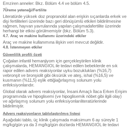
Emziren anneler: Bkz. Bölüm 4.4 ve bölüm 4.5.
7Üreme yeteneği/Fertilite
Literatürde yüksek doz propranolol alan erişkin sıçanlarda erkek ve
dişi fertiliteleri üzerinde bazı geri dönüşümlü etkileri bildirilmesine
rağmen, hayvan yavrularında yapılan çalışmadafertilite üzerinde
herhangi bir etkisi görülmemiştir (bkz. Bölüm 5.3).
4.7. Araç ve makine kullanımı üzerindeki etkiler
Araç ve makine kullanımına ilişkin veri mevcut değildir.
4.8. İstenmeyen etkiler
Güvenlilik profili özeti
Çoğalan infantil hemanjiyom için gerçekleştirilen klinik
çalışmalarda, HEMANGIOL ile tedavi edilen bebeklerde en sık
rapor edilen advers reaksiyonlar uyku bozuklukları (%16,7)
vebronşit ve bronşiolit gibi öksürük ve ateş, ishal (%16,5) ve
kusmanın (%11,5) eşlik ettiğiağırlaşmış solunum yolu
enfeksiyonlarıdır.
Global olarak advers reaksiyonlar, İnsani Amaçlı İlaca Erken Erişim
programında ve hipoglisemi (ve hipoglisemik nöbet gibi ilgili olay)
ve ağırlaşmış solunum yolu enfeksiyonlarıliteratürlerinde
bildirilmiştir.
Advers reaksiyonların tablolaştırılmış listesi
Aşağıdaki tablo, üç klinik çalışmada maksimum 6 ay süreyle 1
mg/kg/gün ya da 3 mg/kg/gün dozlarda HEMANGIOL ile tedavi