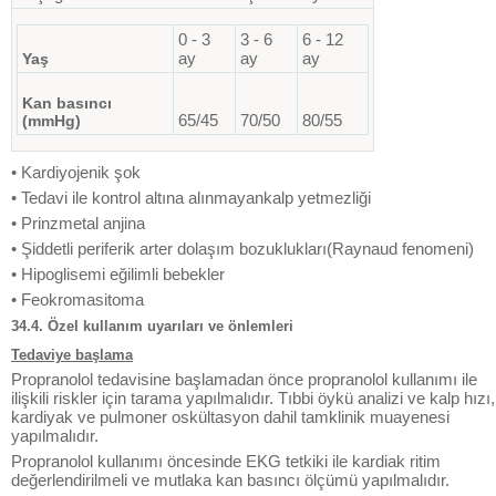
0 - 3
3 - 6
6 - 12
ay
ay
ay
Yaş
Kan basıncı
65/45
70/50
80/55
(mmHg)
• Kardiyojenik şok
• Tedavi ile kontrol altına alınmayankalp yetmezliği
• Prinzmetal anjina
• Şiddetli periferik arter dolaşım bozuklukları(Raynaud fenomeni)
• Hipoglisemi eğilimli bebekler
• Feokromasitoma
34.4. Özel kullanım uyarıları ve önlemleri
Tedaviye başlama
Propranolol tedavisine başlamadan önce propranolol kullanımı ile
ilişkili riskler için tarama yapılmalıdır. Tıbbi öykü analizi ve kalp hızı,
kardiyak ve pulmoner oskültasyon dahil tamklinik muayenesi
yapılmalıdır.
Propranolol kullanımı öncesinde EKG tetkiki ile kardiak ritim
değerlendirilmeli ve mutlaka kan basıncı ölçümü yapılmalıdır.