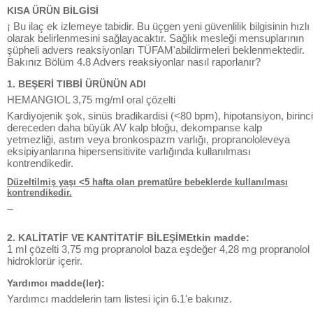
KISA ÜRÜN BİLGİSİ
¡ Bu ilaç ek izlemeye tabidir. Bu üçgen yeni güvenlilik bilgisinin hızlı
olarak belirlenmesini sağlayacaktır. Sağlık mesleği mensuplarının
şüpheli advers reaksiyonları TÜFAM'abildirmeleri beklenmektedir.
Bakınız Bölüm 4.8 Advers reaksiyonlar nasıl raporlanır?
1. BEŞERİ TIBBİ ÜRÜNÜN ADI
HEMANGIOL 3,75 mg/ml oral çözelti
Kardiyojenik şok, sinüs bradikardisi (<80 bpm), hipotansiyon, birinci
dereceden daha büyük AV kalp bloğu, dekompanse kalp
yetmezliği, astım veya bronkospazm varlığı, propranololeveya
eksipiyanlarına hipersensitivite varlığında kullanılması
kontrendikedir.
Düzeltilmiş yaşı <5 hafta olan prematüre bebeklerde kullanılması
kontrendikedir.
_
2. KALİTATİF VE KANTİTATİF BİLEŞİMEtkin madde:
1 ml çözelti 3,75 mg propranolol baza eşdeğer 4,28 mg propranolol
hidroklorür içerir.
Yardımcı madde(ler):
Yardımcı maddelerin tam listesi için 6.1'e bakınız.