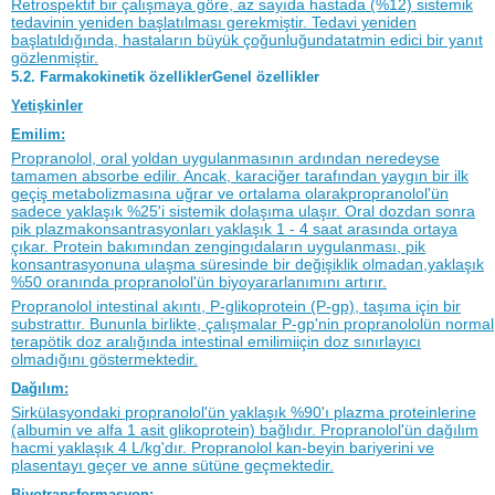
Retrospektif bir çalışmaya göre, az sayıda hastada (%12) sistemik
tedavinin yeniden başlatılması gerekmiştir. Tedavi yeniden
başlatıldığında, hastaların büyük çoğunluğundatatmin edici bir yanıt
gözlenmiştir.
5.2. Farmakokinetik özelliklerGenel özellikler
Yetişkinler
Emilim:
Propranolol, oral yoldan uygulanmasının ardından neredeyse
tamamen absorbe edilir. Ancak, karaciğer tarafından yaygın bir ilk
geçiş metabolizmasına uğrar ve ortalama olarakpropranolol'ün
sadece yaklaşık %25'i sistemik dolaşıma ulaşır. Oral dozdan sonra
pik plazmakonsantrasyonları yaklaşık 1 - 4 saat arasında ortaya
çıkar. Protein bakımından zengingıdaların uygulanması, pik
konsantrasyonuna ulaşma süresinde bir değişiklik olmadan,yaklaşık
%50 oranında propranolol'ün biyoyararlanımını artırır.
Propranolol intestinal akıntı, P-glikoprotein (P-gp), taşıma için bir
substrattır. Bununla birlikte, çalışmalar P-gp'nin propranololün normal
terapötik doz aralığında intestinal emilimiiçin doz sınırlayıcı
olmadığını göstermektedir.
Dağılım:
Sirkülasyondaki propranolol'ün yaklaşık %90'ı plazma proteinlerine
(albumin ve alfa 1 asit glikoprotein) bağlıdır. Propranolol'ün dağılım
hacmi yaklaşık 4 L/kg'dır. Propranolol kan-beyin bariyerini ve
plasentayı geçer ve anne sütüne geçmektedir.
Biyotransformasyon: