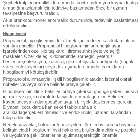
Şüpheli kalp anormalliği durumunda, kontrendikasyon kaynaklı olup
olmadığını anlamak için tedaviye başlamadan önce bir uzman
tavsiyesine başvurulmalıdır.
Akut bronkopulmoner anormallik durumunda, tedavinin başlatılması
ertelenmelidir.
Hipoglisemi
Propranolol, hipoglisemiyi düzeltmek için endojen katekolaminlerin
yanıtını engeller. Propranolol hipogliseminin adrenerjik uyarı
işaretlerinden özellikle taşikardi, titreme,anksiyete ve açlığı
maskeler. Özellikle açlık döneminde, (örneğin, yetersiz
beslenme,enfeksiyon, kusma), glikoz ihtiyaçları arttığında (soğuk,
stres, enfeksiyonlar) veya doz aşımıdurumunda, çocuklarda
hipoglisemiyi kötüleştirebilir.
Propranolol alınmasıyla ilişkili hipoglisemik ataklar, istisnai olarak
nöbetler ve/veya koma halinde ortaya çıkabilir.
Hipogliseminin klinik belirtileri ortaya çıkarsa, çocuğa şekerli bir sıvı
içirmek ve geçici olarak tedaviyi durdurmak gerekir. Belirtiler
kayboluncaya kadar çocuğun uygun bir şekildeizlenmesi gerekir.
Diyabetli çocuklarda kan şekeri takibi daha sık
aralıklarlagerçekleştirilmelidir ve endokrinoloji uzmanı tarafından
takip edilmelidir.
Reçete yazanlar, bakıcıları/ebeveynleri, tüm tedavi süresi boyunca
belirgin ciddi hipoglisemi riski hakkında bilgilendirmelidir ve pozoloji
ve uygulama şekli önerilerine uyulmasıgerektiğini önemle