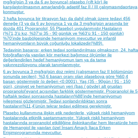
mg/kg/gün 3 ya da 6 ay boyunca) plasebo (çift kör) ile
karşılaştırılmasının amaçlandığı adaptif faz II / III çalışmasındaortaya
konmuştur.
3 hafta boyunca bir titrasyon fazı da dahil olmak üzere tedavi 456
deneğe (3 ya da 6 ay boyunca 1 ya da 3 mg/kg/gün arasında bir
dozda 401 Propranolol; 55 Plasebo) uygulanmıştır.Hastaların
(%71,3'ü kız, %37'si 35 - 90 günlük ve %63'ü 91 - 150 günlük)
%70'inde başbölgesinde hemanjiyom mevcuttur ve infantil
hemanjiyomların büyük çoğunluğu lokalizedir(%89).
Tedavinin başarısı; erken tedavi sonlandırılması olmaksızın, 24. hafta
fotoğraflarıyla yapılan kör merkezi bağımsız ölçümler ile
değerlendirilen hedef hemanjiyomun tam ya da tama
yakınrezolüsyonu olarak tanımlanmıştır.
6 ay boyunca 3 mg/kg/gün doz rejimi (çalışmanın faz II bölümünün
sonunda seçilen); %3,6 başarı oranı olan plaseboya göre %60,4
başarı göstermiştir (p değeri <0.0001). Yaş (35 - 90gün / 91 - 150
gün), cinsiyet ve hemanjiyomun yeri (baş / gövde) alt grupları
propranolol'eyanıt açısından farklılık göstermemiştir. Propranolol ile 5
haftalık tedavi sonrasında hastaların%88'inde hemanjiyomun
iyileşmesi gözlenmiştir. Tedavi sonlandırıldıktan sonra
hastaların%11,4'ünün tekrar tedavi edilmesi gerekmiştir.
Plasebo kullanımına ilişkin etik nedenlerle, yüksek riskli hemanjiyom
hastalarında etkinlik saptanmamıştır. Yüksek riskli hemanjiyom
hastalarında propranolol etkililiğine ilişkinkanıtlar hem literatürde hem
de Hemangiol ile yapılan özel İnsani Amaçlı İlaca Erken
Erişimprogramında mevcuttur.