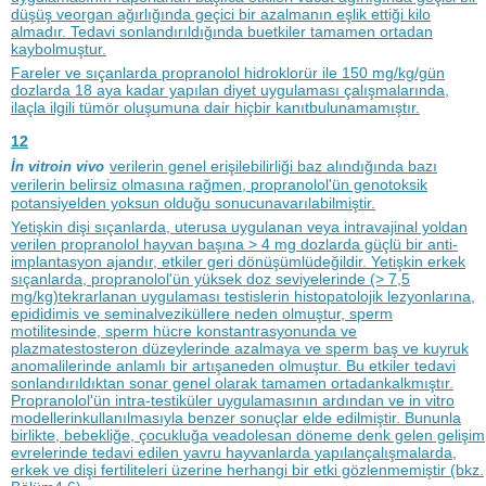
düşüş veorgan ağırlığında geçici bir azalmanın eşlik ettiği kilo
almadır. Tedavi sonlandırıldığında buetkiler tamamen ortadan
kaybolmuştur.
Fareler ve sıçanlarda propranolol hidroklorür ile 150 mg/kg/gün
dozlarda 18 aya kadar yapılan diyet uygulaması çalışmalarında,
ilaçla ilgili tümör oluşumuna dair hiçbir kanıtbulunamamıştır.
12
verilerin genel erişilebilirliği baz alındığında bazı
İn vitroin vivo
verilerin belirsiz olmasına rağmen, propranolol'ün genotoksik
potansiyelden yoksun olduğu sonucunavarılabilmiştir.
Yetişkin dişi sıçanlarda, uterusa uygulanan veya intravajinal yoldan
verilen propranolol hayvan başına > 4 mg dozlarda güçlü bir anti-
implantasyon ajandır, etkiler geri dönüşümlüdeğildir. Yetişkin erkek
sıçanlarda, propranolol'ün yüksek doz seviyelerinde (> 7,5
mg/kg)tekrarlanan uygulaması testislerin histopatolojik lezyonlarına,
epididimis ve seminalveziküllere neden olmuştur, sperm
motilitesinde, sperm hücre konstantrasyonunda ve
plazmatestosteron düzeylerinde azalmaya ve sperm baş ve kuyruk
anomalilerinde anlamlı bir artışaneden olmuştur. Bu etkiler tedavi
sonlandırıldıktan sonar genel olarak tamamen ortadankalkmıştır.
Propranolol'ün intra-testiküler uygulamasının ardından ve in vitro
modellerinkullanılmasıyla benzer sonuçlar elde edilmiştir. Bununla
birlikte, bebekliğe, çocukluğa veadolesan döneme denk gelen gelişim
evrelerinde tedavi edilen yavru hayvanlarda yapılançalışmalarda,
erkek ve dişi fertiliteleri üzerine herhangi bir etki gözlenmemiştir (bkz.