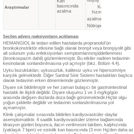
Kan
Agranülosito
basıncında
Kalp
Araştırmalar
Hiperkalemi
azalma
hızında
azalma
Nötropeni
Seçilen advers reaksiyonların açıklaması
HEMANGIOL ile tedavi edilen hastalarda propranolol'ün
bronkokonstriktör etkisine bağlı olarak bronşit veya bronşiyolit gibi
alt solunum yolu enfeksiyonları semptomlarınınşiddetlenmesi
(bronkospazm dahil) gözlemlenmiştir. Bu etkiler nadiren tedavinin
kesinolarak sonlandırılmasına yol açmıştır (bkz. Bölüm 4.4).
Uyku bozuklukları; uykusuzluk, kalitesiz uyku ve hipersomniye
karşılık gelmektedir. Diğer Santral Sinir Sistemi hastalıkları başlıca
olarak tedavinin erken dönemlerinde gözlenmiştir.
Diyare sık bildirilmiştir ve her zaman bulaşıcı bir gastrointestinal
hastalık ile ilişkili değildir. Diyare oluşumu 1 ve 3 mg/kg/gün
arasında değişen dozlarda doza bağlı görünmektedir.Hiçbir olgu
yoğun şiddette değildir ve tedavinin sonlandırılmasına yol
açmamıştır.
Klinik çalışmalar sırasında bildirilen kardiyovasküler olaylar
asemptomatiktir. 4 saatlik kardiyovasküler izleme bağlamında
titrasyon günleri boyunca, ilacın verilmesini takiben, kalphızında
(yaklaşık 7 bpm) ve sistolik kan basıncında (3 mm Hg'den daha az