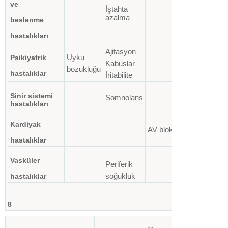
ve
İştahta
azalma
beslenme
hastalıkları
Ajitasyon
Uyku
Psikiyatrik
Kabuslar
bozukluğu
hastalıklar
İritabilite
Hipoglisemik
Sinir sistemi
Somnolans
nöbet
hastalıkları
Kardiyak
AV blok
Bradikardi
hastalıklar
Vasküler
Periferik
Hipotansiyon
soğukluk
Vazokonstrük
hastalıklar
8