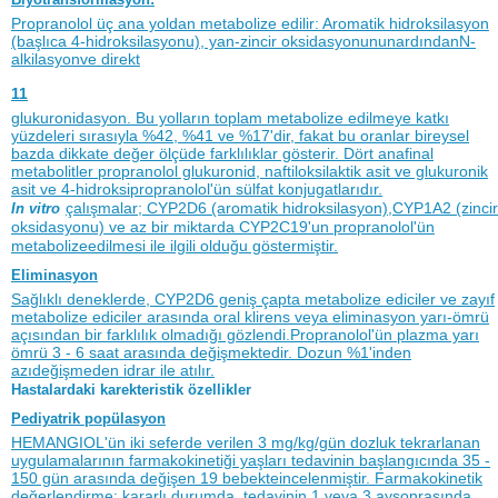
Propranolol üç ana yoldan metabolize edilir: Aromatik hidroksilasyon
(başlıca 4-hidroksilasyonu), yan-zincir oksidasyonununardındanN-
alkilasyonve direkt
11
glukuronidasyon. Bu yolların toplam metabolize edilmeye katkı
yüzdeleri sırasıyla %42, %41 ve %17'dir, fakat bu oranlar bireysel
bazda dikkate değer ölçüde farklılıklar gösterir. Dört anafinal
metabolitler propranolol glukuronid, naftiloksilaktik asit ve glukuronik
asit ve 4-hidroksipropranolol'ün sülfat konjugatlarıdır.
çalışmalar; CYP2D6 (aromatik hidroksilasyon),CYP1A2 (zincir
In vitro
oksidasyonu) ve az bir miktarda CYP2C19'un propranolol'ün
metabolizeedilmesi ile ilgili olduğu göstermiştir.
Eliminasyon
Sağlıklı deneklerde, CYP2D6 geniş çapta metabolize ediciler ve zayıf
metabolize ediciler arasında oral klirens veya eliminasyon yarı-ömrü
açısından bir farklılık olmadığı gözlendi.Propranolol'ün plazma yarı
ömrü 3 - 6 saat arasında değişmektedir. Dozun %1'inden
azıdeğişmeden idrar ile atılır.
Hastalardaki karekteristik özellikler
Pediyatrik popülasyon
HEMANGIOL'ün iki seferde verilen 3 mg/kg/gün dozluk tekrarlanan
uygulamalarının farmakokinetiği yaşları tedavinin başlangıcında 35 -
150 gün arasında değişen 19 bebekteincelenmiştir. Farmakokinetik
değerlendirme; kararlı durumda, tedavinin 1 veya 3 aysonrasında