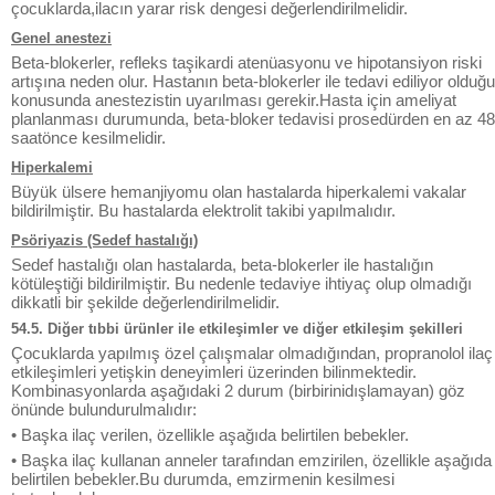
çocuklarda,ilacın yarar risk dengesi değerlendirilmelidir.
Genel anestezi
Beta-blokerler, refleks taşikardi atenüasyonu ve hipotansiyon riski
artışına neden olur. Hastanın beta-blokerler ile tedavi ediliyor olduğu
konusunda anestezistin uyarılması gerekir.Hasta için ameliyat
planlanması durumunda, beta-bloker tedavisi prosedürden en az 48
saatönce kesilmelidir.
Hiperkalemi
Büyük ülsere hemanjiyomu olan hastalarda hiperkalemi vakalar
bildirilmiştir. Bu hastalarda elektrolit takibi yapılmalıdır.
Psöriyazis (Sedef hastalığı)
Sedef hastalığı olan hastalarda, beta-blokerler ile hastalığın
kötüleştiği bildirilmiştir. Bu nedenle tedaviye ihtiyaç olup olmadığı
dikkatli bir şekilde değerlendirilmelidir.
54.5. Diğer tıbbi ürünler ile etkileşimler ve diğer etkileşim şekilleri
Çocuklarda yapılmış özel çalışmalar olmadığından, propranolol ilaç
etkileşimleri yetişkin deneyimleri üzerinden bilinmektedir.
Kombinasyonlarda aşağıdaki 2 durum (birbirinidışlamayan) göz
önünde bulundurulmalıdır:
• Başka ilaç verilen, özellikle aşağıda belirtilen bebekler.
• Başka ilaç kullanan anneler tarafından emzirilen, özellikle aşağıda
belirtilen bebekler.Bu durumda, emzirmenin kesilmesi