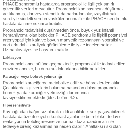
PHACE sendromlu hastalarda propranolol ile ilgili çok sınırlı
güvenlilik verileri mevcuttur. Propranolol kan basıncını düşürmek
ve tıkanmış, dar veya stenotik damarlardan akışızayıflatmak
suretiyle şiddetli serebrovasküler anomaliler ile PHACE sendromlu
hastalardainme riskini artırabilir.
Propranolol tedavisini düşünmeden önce, büyük yüz infantil
hemanjiyomu olan bebekler PHACE sendromu ile ilişkili potansiyel
arteriyopati için kafa ve boyun manyetik rezonansanjiyografisi ve
aort arkı dahil kardiyak görüntüleme ile iyice incelenmelidir.
Uzmantavsiyesine başvurulmalıdır.
Laktasyon
Propranolol anne sütüne geçmektedir, propranolol ile tedavi edilen
emziren anneler, bu durumu doktorlarına bildirmelidirler.
Karaciğer veya böbrek yetmezliği
Propranolol karaciğerde metabolize edilir ve böbreklerden atılır.
Çocuklarda ilgili verilerin bulunmamasından dolayı propranolol,
böbrek ya da karaciğer yetmezliği durumunda
tavsiyeedilmemektedir (bkz. bölüm 4.2).
Hipersensitivite
Kaynağından bağımsız olarak ciddi anafilaktik şok yaşayabilecek
hastalarda özellikle iyotlu kontrast ajanlar ile beta-bloker tedavisi,
reaksiyonun kötüleşmesine ve normal dozlardaadrenalin ile
tedaviye direnç kazanmasına neden olabilir. Anaflaksi riski olan