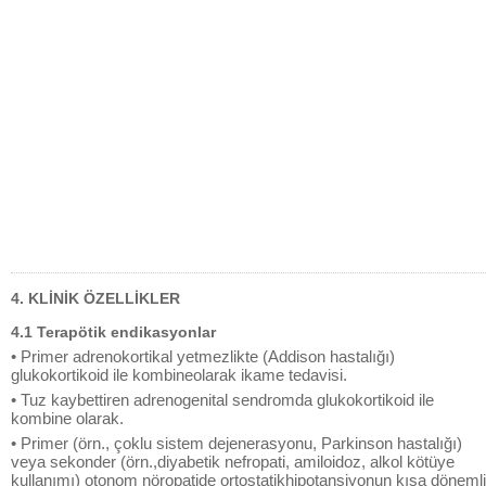
4. KLİNİK ÖZELLİKLER
4.1 Terapötik endikasyonlar
• Primer adrenokortikal yetmezlikte (Addison hastalığı)
glukokortikoid ile kombineolarak ikame tedavisi.
• Tuz kaybettiren adrenogenital sendromda glukokortikoid ile
kombine olarak.
• Primer (örn., çoklu sistem dejenerasyonu, Parkinson hastalığı)
veya sekonder (örn.,diyabetik nefropati, amiloidoz, alkol kötüye
kullanımı) otonom nöropatide ortostatikhipotansiyonun kısa dönemli