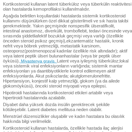
Kortikosteroid kullanan latent tüberküloz veya tüberkülin reaktivitesi
olan hastalarda kemoprofilaksi kullanılmalıdır.
Aşağıda belirtilen koşullardaki hastalarda sistemik kortikosteroid
kullanımı düşünülürken özel dikkat gösterilmeli ve sık hasta takibi
gerekmektedir. Yakın geçmişinde nonspesifik ülseratifkolit,
intestinal anastomoz, diverkülit, tromboflebit, tedavi öncesinde veya
sırasında şiddetliafektif bozukluk geçmişi veya varlığı (özellikle
önceden steroid psikoz geçmişi),ekzantematöz hastalık, kronik
nefrit veya böbrek yetmezliği, metastatik karsinom,
osteoporoz(postmenopozal kadınlar özellikle risk altındadır); aktif
veya latent peptik ülseri bulunanhastalar (veya bir peptik ülser
öyküsü).
Latent veya iyileşmiş tüberküloz;lokal
Miyastenya gravis.
veya sistemik viral enfeksiyonların varlığında; sistemik mantar
enfeksiyonları ya daantibiyotiklerle kontrol edilemeyen aktif
enfeksiyonlarda. Akut psikozlarda; akutglomerulonefritte.
Hipertansiyon, konjestif kalp yetmezliği, glokom (ya da ailede
glokomöyküsü), önceki steroid miyopati veya epilepsi.
Hipotiroidi hastalarında kortikosteroid etkileri artabilir veya
hipertiroidi hastalarında azalabilir.
Diyabet daha yüksek dozda insülin gerektirecek şekilde
kötüleşebilir. Latent diabetes mellitusa neden olabilir.
Menstrüel düzensizlikler oluşabilir ve kadın hastalara bu olasılık
hakkında bilgi verilmelidir.
Kortikosteroid kullanan hastalarda, özellikle hastada ilaç alerjisi