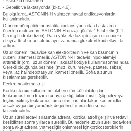
- Psikozlu hastalarda
- Gebelik ve laktasyonda (bkz. 4.6).
Bu olgularda, ASTONIN-H yalnızca hayati endikasyonlarda
kullanılmalıdır.
Otonom nöropatide ortostatik hipotansiyonu olan hastalarda
önerilen maksimum ASTONIN-H dozajı günlük 4-5 tablettir (0,4 -
0,5 mg fludrokortizon). Daha yüksek dozaj dolaşım üzerindeki
etkiyi arttırabilir ancak bu aynı zamanda glukokortikoid etkiyi de
arttırır.
Uzun dönemli tedavide kan elektrolitlerinin ve kan basıncının
düzenli izlenmesi önerilir. ASTONIN-H tedavisi hipokalemiyi
arttırabilir (örn., uzun dönemli laksatif kötüye kullanımısonrasında).
Gerekli olduğunda besinsel (muz, kuru meyve, patates, sebze)
veya ilaç halindepotasyum ikamesi önerilir. Sofra tuzunun
kısıtlanması gerekebilir.
Feokromositoma krizi
Kortikosteroid kullanımını takiben ölümcül olabilen bir
feokromositoma krizinin ortaya çıktığı bildirilmiştir. Şüpheli veya
teşhis edilmiş feokromositoma olan hastalardakortikosteroidler
ancak uygun bir yarar/risk değerlendirmesinden sonra
kullanılmalıdır.
Uzun süreli tedavi sırasında adrenal kortikal atrofi gelişir ve tedavi
kesildikten sonra yıllarca sürebilir. Bu nedenle uzun süreli tedaviden
sonra akut adrenal yetmezliğin önlenmesi içinkortikosteroidlerin