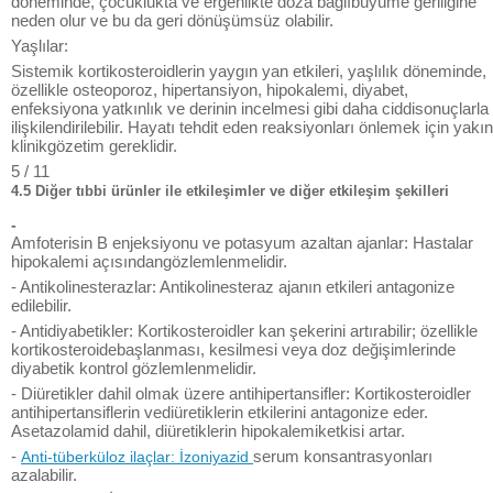
döneminde, çocuklukta ve ergenlikte doza bağlıbüyüme geriliğine
neden olur ve bu da geri dönüşümsüz olabilir.
Yaşlılar:
Sistemik kortikosteroidlerin yaygın yan etkileri, yaşlılık döneminde,
özellikle osteoporoz, hipertansiyon, hipokalemi, diyabet,
enfeksiyona yatkınlık ve derinin incelmesi gibi daha ciddisonuçlarla
ilişkilendirilebilir. Hayatı tehdit eden reaksiyonları önlemek için yakın
klinikgözetim gereklidir.
5 / 11
4.5 Diğer tıbbi ürünler ile etkileşimler ve diğer etkileşim şekilleri
-
Amfoterisin B enjeksiyonu ve potasyum azaltan ajanlar: Hastalar
hipokalemi açısındangözlemlenmelidir.
- Antikolinesterazlar: Antikolinesteraz ajanın etkileri antagonize
edilebilir.
- Antidiyabetikler: Kortikosteroidler kan şekerini artırabilir; özellikle
kortikosteroidebaşlanması, kesilmesi veya doz değişimlerinde
diyabetik kontrol gözlemlenmelidir.
- Diüretikler dahil olmak üzere antihipertansifler: Kortikosteroidler
antihipertansiflerin vediüretiklerin etkilerini antagonize eder.
Asetazolamid dahil, diüretiklerin hipokalemiketkisi artar.
-
serum konsantrasyonları
Anti-tüberküloz ilaçlar:
İzoniyazid
azalabilir.