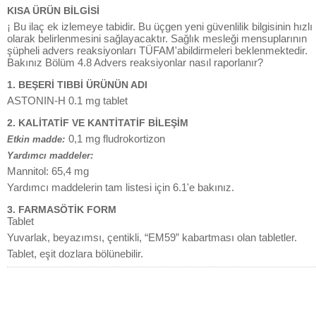
KISA ÜRÜN BİLGİSİ
¡ Bu ilaç ek izlemeye tabidir. Bu üçgen yeni güvenlilik bilgisinin hızlı
olarak belirlenmesini sağlayacaktır. Sağlık mesleği mensuplarının
şüpheli advers reaksiyonları TÜFAM'abildirmeleri beklenmektedir.
Bakınız Bölüm 4.8 Advers reaksiyonlar nasıl raporlanır?
1. BEŞERİ TIBBİ ÜRÜNÜN ADI
ASTONIN-H 0.1 mg tablet
2. KALİTATİF VE KANTİTATİF BİLEŞİM
0,1 mg fludrokortizon
Etkin madde:
Yardımcı maddeler:
Mannitol: 65,4 mg
Yardımcı maddelerin tam listesi için 6.1'e bakınız.
3. FARMASÖTİK FORM
Tablet
Yuvarlak, beyazımsı, çentikli, “EM59” kabartması olan tabletler.
Tablet, eşit dozlara bölünebilir.