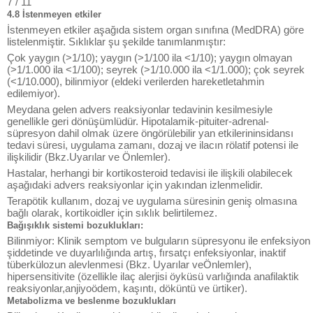
7 / 11
4.8 İstenmeyen etkiler
İstenmeyen etkiler aşağıda sistem organ sınıfına (MedDRA) göre
listelenmiştir. Sıklıklar şu şekilde tanımlanmıştır:
Çok yaygın (>1/10); yaygın (>1/100 ila <1/10); yaygın olmayan
(>1/1.000 ila <1/100); seyrek (>1/10.000 ila <1/1.000); çok seyrek
(<1/10.000), bilinmiyor (eldeki verilerden hareketletahmin
edilemiyor).
Meydana gelen advers reaksiyonlar tedavinin kesilmesiyle
genellikle geri dönüşümlüdür. Hipotalamik-pituiter-adrenal-
süpresyon dahil olmak üzere öngörülebilir yan etkilerininsidansı
tedavi süresi, uygulama zamanı, dozaj ve ilacın rölatif potensi ile
ilişkilidir (Bkz.Uyarılar ve Önlemler).
Hastalar, herhangi bir kortikosteroid tedavisi ile ilişkili olabilecek
aşağıdaki advers reaksiyonlar için yakından izlenmelidir.
Terapötik kullanım, dozaj ve uygulama süresinin geniş olmasına
bağlı olarak, kortikoidler için sıklık belirtilemez.
Bağışıklık sistemi bozuklukları:
Bilinmiyor: Klinik semptom ve bulguların süpresyonu ile enfeksiyon
şiddetinde ve duyarlılığında artış, fırsatçı enfeksiyonlar, inaktif
tüberkülozun alevlenmesi (Bkz. Uyarılar veÖnlemler),
hipersensitivite (özellikle ilaç alerjisi öyküsü varlığında anafilaktik
reaksiyonlar,anjiyoödem, kaşıntı, döküntü ve ürtiker).
Metabolizma ve beslenme bozuklukları