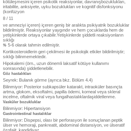
kötüleşmesini içeren psikotik reaksiyonlar, davranışbozuklukları,
iritabilite, anksiyete, uyku bozuklukları ve kognitif disfonksiyonu
(konfüzyon
8 / 11
ve amneziyi içeren) içeren geniş bir aralıkta psikiyatrik bozukluklar
bildirilmiştir. Reaksiyonlar yaygındır ve hem çocuklarda hem de
yetişkinlerde ortaya çıkabilir.Yetişkinlerde şiddetli reaksiyonların
sıklığı
5-6 olarak tahmin edilmiştir.
%
Kortikosteroidlerin geri çekilmesi ile psikolojik etkiler bildirilmiştir;
sıklığı bilinmemektedir.
Hipokalemi (örn., uzun dönemli laksatif kötüye kullanımı
sonrasında) şiddetlenebilir.
Göz hastalıkları
Seyrek: Bulanık görme (ayrıca bkz. Bölüm 4.4)
Bilinmiyor: Posterior subkapsüler katarakt, intraoküler basınçta
artma, glokom, eksoftalmi, papilla ödemi, korneal veya skleral
incelme, oftalmik viral veya fungalhastalıklardaşiddetlenme.
Vasküler bozukluklar
Bilinmiyor: Hipertansiyon
Gastrointestinal hastalıklar
Bilinmiyor: Dispepsi, olası bir perforasyon ile sonuçlanan peptik
ülser ve hemoraji, pankreatit, abdominal distansiyon, ve ülseratif
özofajit, kandidiyaz.