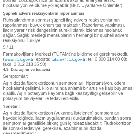
sonrası dozdaçok hızlı bir azalma akut adrenal yetmezlik,
hipotansiyon ve ölüme yol açabilir (Bkz. Uyarılarve Önlemler).
Şüpheli advers reaksiyonların raporlanması
Ruhsatlandırma sonrası şüpheli ilaç advers reaksiyonlarının
raporlanması büyük önem taşımaktadır. Raporlama yapılması,
ilacın yarar / risk dengesinin sürekli olarak izlenmesineolanak
sağlar. Sağlık mesleği mensuplarının herhangi bir şüpheli advers
reaksiyonu Türkiye
9 / 11
Farmakovijilans Merkezi (TÜFAM)'ne bildirmeleri gerekmektedir.
(
; eposta:
; tel: 0 800 314 00 08;
www.titck.gov.tr
tufam@titck.gov.tr
faks: 0 312 218 35 99)
4.9. Doz aşımı ve tedavisi
Semptomlar:
Aşırı dozda fludrokortizonun semptomları; hipertansiyon, ödem,
hipokalemi gelişimi, kilo alımında anlamlı bir artış ve kalp büyümesi
olabilir. Aşırı potasyum kaybına bağlı kaszayıflığı gelişebilir ve
potasyum takviyeleri ile tedavi edilebilir.
:
Yönetim
Aşırı dozda fludrokortizon (yukarıda listelenen) semptomları
kaydedildiğinde, ilacın uygulanması durdurulmalıdır, bundan sonra
semptomlar genellikle birkaç gün içindeazalacaktır; Fludrokortizon
ile sonraki tedaviye, gerekirse, azaltılmış bir dozda
devamedilmelidir.