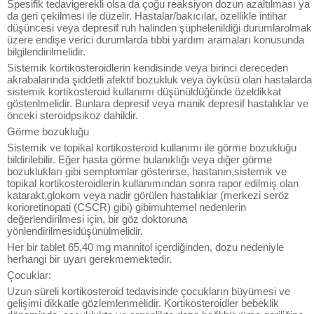
Spesifik tedavigerekli olsa da çoğu reaksiyon dozun azaltılması ya
da geri çekilmesi ile düzelir. Hastalar/bakıcılar, özellikle intihar
düşüncesi veya depresif ruh halinden şüphelenildiği durumlarolmak
üzere endişe verici durumlarda tıbbi yardım aramaları konusunda
bilgilendirilmelidir.
Sistemik kortikosteroidlerin kendisinde veya birinci dereceden
akrabalarında şiddetli afektif bozukluk veya öyküsü olan hastalarda
sistemik kortikosteroid kullanımı düşünüldüğünde özeldikkat
gösterilmelidir. Bunlara depresif veya manik depresif hastalıklar ve
önceki steroidpsikoz dahildir.
Görme bozukluğu
Sistemik ve topikal kortikosteroid kullanımı ile görme bozukluğu
bildirilebilir. Eğer hasta görme bulanıklığı veya diğer görme
bozuklukları gibi semptomlar gösterirse, hastanın,sistemik ve
topikal kortikosteroidlerin kullanımından sonra rapor edilmiş olan
katarakt,glokom veya nadir görülen hastalıklar (merkezi seröz
korioretinopati (CSCR) gibi) gibimuhtemel nedenlerin
değerlendirilmesi için, bir göz doktoruna
yönlendirilmesidüşünülmelidir.
Her bir tablet 65,40 mg mannitol içerdiğinden, dozu nedeniyle
herhangi bir uyarı gerekmemektedir.
Çocuklar:
Uzun süreli kortikosteroid tedavisinde çocukların büyümesi ve
gelişimi dikkatle gözlemlenmelidir. Kortikosteroidler bebeklik