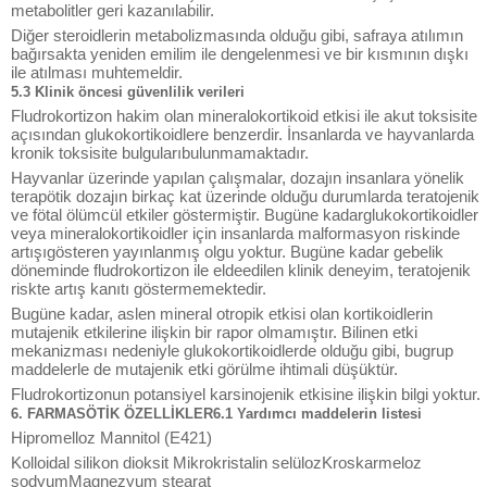
metabolitler geri kazanılabilir.
Diğer steroidlerin metabolizmasında olduğu gibi, safraya atılımın
bağırsakta yeniden emilim ile dengelenmesi ve bir kısmının dışkı
ile atılması muhtemeldir.
5.3 Klinik öncesi güvenlilik verileri
Fludrokortizon hakim olan mineralokortikoid etkisi ile akut toksisite
açısından glukokortikoidlere benzerdir. İnsanlarda ve hayvanlarda
kronik toksisite bulgularıbulunmamaktadır.
Hayvanlar üzerinde yapılan çalışmalar, dozajın insanlara yönelik
terapötik dozajın birkaç kat üzerinde olduğu durumlarda teratojenik
ve fötal ölümcül etkiler göstermiştir. Bugüne kadarglukokortikoidler
veya mineralokortikoidler için insanlarda malformasyon riskinde
artışıgösteren yayınlanmış olgu yoktur. Bugüne kadar gebelik
döneminde fludrokortizon ile eldeedilen klinik deneyim, teratojenik
riskte artış kanıtı göstermemektedir.
Bugüne kadar, aslen mineral otropik etkisi olan kortikoidlerin
mutajenik etkilerine ilişkin bir rapor olmamıştır. Bilinen etki
mekanizması nedeniyle glukokortikoidlerde olduğu gibi, bugrup
maddelerle de mutajenik etki görülme ihtimali düşüktür.
Fludrokortizonun potansiyel karsinojenik etkisine ilişkin bilgi yoktur.
6. FARMASÖTİK ÖZELLİKLER6.1 Yardımcı maddelerin listesi
Hipromelloz Mannitol (E421)
Kolloidal silikon dioksit Mikrokristalin selülozKroskarmeloz
sodyumMagnezyum stearat