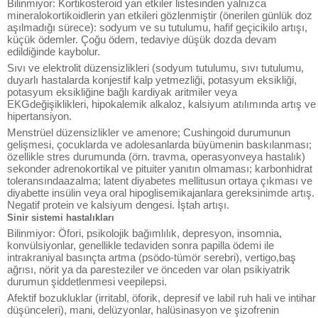
Bilinmiyor: Kortikosteroid yan etkiler listesinden yalnızca
mineralokortikoidlerin yan etkileri gözlenmiştir (önerilen günlük doz
aşılmadığı sürece): sodyum ve su tutulumu, hafif geçicikilo artışı,
küçük ödemler. Çoğu ödem, tedaviye düşük dozda devam
edildiğinde kaybolur.
Sıvı ve elektrolit düzensizlikleri (sodyum tutulumu, sıvı tutulumu,
duyarlı hastalarda konjestif kalp yetmezliği, potasyum eksikliği,
potasyum eksikliğine bağlı kardiyak aritmiler veya
EKGdeğişiklikleri, hipokalemik alkaloz, kalsiyum atılımında artış ve
hipertansiyon.
Menstrüel düzensizlikler ve amenore; Cushingoid durumunun
gelişmesi, çocuklarda ve adolesanlarda büyümenin baskılanması;
özellikle stres durumunda (örn. travma, operasyonveya hastalık)
sekonder adrenokortikal ve pituiter yanıtın olmaması; karbonhidrat
toleransındaazalma; latent diyabetes mellitusun ortaya çıkması ve
diyabette insülin veya oral hipoglisemikajanlara gereksinimde artış.
Negatif protein ve kalsiyum dengesi. İştah artışı.
Sinir sistemi hastalıkları
Bilinmiyor: Öfori, psikolojik bağımlılık, depresyon, insomnia,
konvülsiyonlar, genellikle tedaviden sonra papilla ödemi ile
intrakraniyal basınçta artma (psödo-tümör serebri), vertigo,baş
ağrısı, nörit ya da paresteziler ve önceden var olan psikiyatrik
durumun şiddetlenmesi veepilepsi.
Afektif bozukluklar (irritabl, öforik, depresif ve labil ruh hali ve intihar
düşünceleri), mani, delüzyonlar, halüsinasyon ve şizofrenin