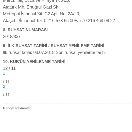
Merck İlaç Ecza ve Kimya Tic.A.Ş.
Atatürk Mh. Ertuğrul Gazi Sk.
Metropol İstanbul Sit. C2 Apt. No: 2A/20,
Ataşehir/İstanbul Tel: 0 216 578 66 00Fax: 0 216 469 09 22
8. RUHSAT NUMARASI
2018/337
9. İLK RUHSAT TARİHİ / RUHSAT YENİLEME TARİHİ
İlk ruhsat tarihi: 09.07.2018 Son ruhsat yenileme tarihi:
10. KÜB'ÜN YENİLENME TARİHİ
12 / 11
1
/ 11
2
/ 11
Google Reklamları