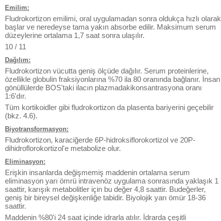
Emilim:
Fludrokortizon emilimi, oral uygulamadan sonra oldukça hızlı olarak
başlar ve neredeyse tama yakın absorbe edilir. Maksimum serum
düzeylerine ortalama 1,7 saat sonra ulaşılır.
10 / 11
Dağılım:
Fludrokortizon vücutta geniş ölçüde dağılır. Serum proteinlerine,
özellikle globulin fraksiyonlarına %70 ila 80 oranında bağlanır. İnsan
gönüllülerde BOS'taki ilacın plazmadakikonsantrasyona oranı
1:6'dır.
Tüm kortikoidler gibi fludrokortizon da plasenta bariyerini geçebilir
(bkz. 4.6).
Biyotransformasyon:
Fludrokortizon, karaciğerde 6P-hidroksiflorokortizol ve 20P-
dihidroflorokortizol'e metabolize olur.
Eliminasyon:
Erişkin insanlarda değişmemiş maddenin ortalama serum
eliminasyon yarı ömrü intravenöz uygulama sonrasında yaklaşık 1
saattir, karışık metabolitler için bu değer 4,8 saattir. Budeğerler,
geniş bir bireysel değişkenliğe tabidir. Biyolojik yarı ömür 18-36
saattir.
Maddenin %80'i 24 saat içinde idrarla atılır. İdrarda çeşitli