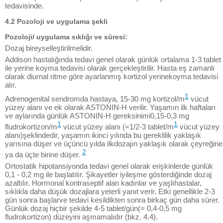
tedavisinde.
4.2 Pozoloji ve uygulama şekli
Pozoloji/ uygulama sıklığı ve süresi:
Dozaj bireyselleştirilmelidir.
Addison hastalığında tedavi genel olarak günlük ortalama 1-3 tablet
ile yerine koyma tedavisi olarak gerçekleştirilir. Hasta eş zamanlı
olarak diurnal ritme göre ayarlanmış kortizol yerinekoyma tedavisi
alır.
1
Adrenogenital sendromda hastaya, 15-30 mg kortizol/m
vücut
yüzey alanı ve ek olarak ASTONIN-H verilir. Yaşamın ilk haftaları
ve aylarında günlük ASTONIN-H gereksinimi0,15-0,3 mg
1
1
fludrokortizon/m
vücut yüzey alanı (=1/2-3 tablet/m
vücut yüzey
alanı)şeklindedir, yaşamın ikinci yılında bu gereklilik yaklaşık
yarısına düşer ve üçüncü yılda ilkdozajın yaklaşık olarak çeyreğine
2
ya da üçte birine düşer.
Ortostatik hipotansiyonda tedavi genel olarak erişkinlerde günlük
0,1 - 0,2 mg ile başlatılır. Şikayetler iyileşme gösterdiğinde dozaj
azaltılır. Hormonal kontraseptif alan kadınlar ve yaşlıhastalar,
sıklıkla daha düşük dozajlara yeterli yanıt verir. Etki genellikle 2-3
gün sonra başlarve tedavi kesildikten sonra birkaç gün daha sürer.
Günlük dozaj hiçbir şekilde 4-5 tablet/gün(= 0,4-0,5 mg
fludrokortizon) düzeyini aşmamalıdır (bkz. 4.4).