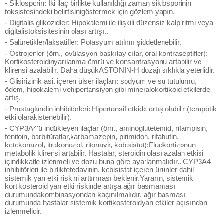
- Siklosporin: İki ilaç birlikte kullanıldığı zaman siklosporinin
toksistesindeki belirtisinigöstermek için gözlem yapın.
- Digitalis glikozidler: Hipokalemi ile ilişkili düzensiz kalp ritmi veya
digitalistoksisitesinin olası artışı..
- Salüretikler/laksatifler: Potasyum atılımı şiddetlenebilir.
- Östrojenler (örn., ovülasyon baskılayıcılar, oral kontraseptifler):
Kortikosteroidinyarılanma ömrü ve konsantrasyonu artabilir ve
klirensi azalabilir. Daha düşükASTONIN-H dozajı sıklıkla yeterlidir.
- Glisirizinik asit içeren ülser ilaçları: sodyum ve su tutulumu,
ödem, hipokalemi vehipertansiyon gibi mineralokortikoid etkilerde
artış.
- Prostaglandin inhibitörleri: Hipertansif etkide artış olabilir (terapötik
etki olarakistenebilir).
- CYP3A4'ü indükleyen ilaçlar (örn., aminoglutetemid, rifampisin,
fenitoin, barbitüratlar,karbamazepin, pirimidon, rifabutin,
ketokonazol, itrakonazol, ritonavir, kobisistat):Fludkortizonun
metabolik klirensi artabilir. Hastalar, steroidin olası azalan etkisi
içindikkatle izlenmeli ve dozu buna göre ayarlanmalıdır.. CYP3A4
inhibitörleri ile birliktetedavinin, kobisistat içeren ürünler dahil
sistemik yan etki riskini arttırması beklenir.Yararın, sistemik
kortikosteroid yan etki riskinde artışa ağır basmaması
durumundakombinasyondan kaçınılmalıdır, ağır basması
durumunda hastalar sistemik kortikosteroidyan etkiler açısından
izlenmelidir.