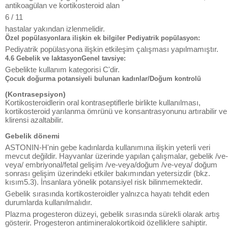
antikoagülan ve kortikosteroid alan
6 / 11
hastalar yakından izlenmelidir.
Özel popülasyonlara ilişkin ek bilgiler Pediyatrik popülasyon:
Pediyatrik popülasyona ilişkin etkileşim çalışması yapılmamıştır.
4.6 Gebelik ve laktasyonGenel tavsiye:
Gebelikte kullanım kategorisi C'dir.
Çocuk doğurma potansiyeli bulunan kadınlar/Doğum kontrolü
(Kontrasepsiyon)
Kortikosteroidlerin oral kontraseptiflerle birlikte kullanılması,
kortikosteroid yarılanma ömrünü ve konsantrasyonunu artırabilir ve
klirensi azaltabilir.
Gebelik dönemi
ASTONIN-H'nin gebe kadınlarda kullanımına ilişkin yeterli veri
mevcut değildir. Hayvanlar üzerinde yapılan çalışmalar, gebelik /ve-
veya/ embriyonal/fetal gelişim /ve-veya/doğum /ve-veya/ doğum
sonrası gelişim üzerindeki etkiler bakımından yetersizdir (bkz.
kısım5.3). İnsanlara yönelik potansiyel risk bilinmemektedir.
Gebelik sırasında kortikosteroidler yalnızca hayatı tehdit eden
durumlarda kullanılmalıdır.
Plazma progesteron düzeyi, gebelik sırasında sürekli olarak artış
gösterir. Progesteron antimineralokortikoid özelliklere sahiptir.