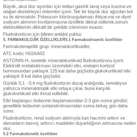
Büyük, akut doz aşımları için tedavi gastrik lavaj veya kusma ve
olağan destekleyici önlemleri içerir. Tek bir büyük doz ağızdan bol
su ile alınmalıdır. Potasyum klorüruygulaması ihtiyacına ve diyet
sodyum alımının kısıtlanmasına özellikle dikkat edilerek,serum
elektrolitlerinin dikkatli bir şekilde izlenmesi esastır.
Fludrokortizon için bilinen antidot yoktur.
5. FARMAKOLOJİK ÖZELLİKLER5.1 Farmakodinamik özellikler
Farmakoterapötik grup: mineralokortikoidler,
ATC kodu: H02AA02
ASTONIN-H, sentetik mineralokortikoid fludrokortizonu içerir.
Elektrolit metabolizması üzerindeki etki, endojen kortizol
hormonundan yaklaşık 125 kat daha güçlüdür,glukokortikoid etki
yaklaşık 8 kat daha güçlüdür.
Günlük 0,1 - 0,4 mg fludrokortizon dozaj aralığında, neredeyse
yalnızca mineralotropik etki ortaya çıkar, buna karşılık
glukokortikoid etki ihmal edilebilir.
Etki başlangıcı tedavinin başlamasından 2-3 gün sonra görülür;
genellikle tedavinin sonlandırılmasından sonra birkaç gün daha
sürer.
Fludrokortizon, renal sodyum atılımıyla kan hacmini arttırır ve
damarların basınç arttırıcı maddeler duyarlılığının artmasına neden
olur.
5.2 Farmakokinetik özellikler