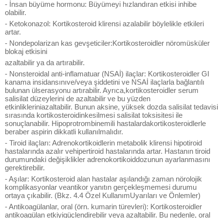
- İnsan büyüme hormonu: Büyümeyi hızlandıran etkisi inhibe
olabilir.
- Ketokonazol: Kortikosteroid klirensi azalabilir böylelikle etkileri
artar.
- Nondepolarizan kas gevşeticiler:Kortikosteroidler nöromüsküler
blokaj etkisini
azaltabilir ya da artırabilir.
- Nonsteroidal anti-inflamatuar (NSAİ) ilaçlar: Kortikosteroidler GI
kanama insidansınıve/veya şiddetini ve NSAİ ilaçlarla bağlantılı
bulunan ülserasyonu artırabilir. Ayrıca,kortikosteroidler serum
salisilat düzeylerini de azaltabilir ve bu yüzden
etkinlikleriniazaltabilir. Bunun aksine, yüksek dozda salisilat tedavisi
sırasında kortikosteroidinkesilmesi salisilat toksisitesi ile
sonuçlanabilir. Hipoprotrombinemili hastalardakortikosteroidlerle
beraber aspirin dikkatli kullanılmalıdır.
- Tiroid ilaçları: Adrenokortikoidlerin metabolik klirensi hipotiroid
hastalarında azalır vehipertiroid hastalarında artar. Hastanın tiroid
durumundaki değişiklikler adrenokortikoiddozunun ayarlanmasını
gerektirebilir.
- Aşılar: Kortikosteroid alan hastalar aşılandığı zaman nörolojik
komplikasyonlar veantikor yanıtın gerçekleşmemesi durumu
ortaya çıkabilir. (Bkz. 4.4 Özel KullanımUyarıları ve Önlemler)
- Antikoagülanlar, oral (örn. kumarin türevleri): Kortikosteroidler
antikoagülan etkiyigüçlendirebilir veya azaltabilir. Bu nedenle, oral