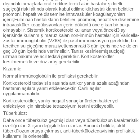
dışındaki amaçlarla oral kortikosteroid alan hastalar şiddetli
suçiçeği riski altında olarak kabul edilmelidir.hastalıkların belirtileri
pnömoni, hepatit ve dissemine intravasküler koagülasyonları
içerir;Fulminan hastalıkların belirtileri pnömoni, hepatit ve dissemine
intravasküler koagülasyonlarıiçerir; döküntü öne çıkan bir bulgu
olmayabilir. Sistemik kortikosteroid kullanan veya önceki3 ay
içerisinde kullanmış maruz kalan non-immün hastalar için Varicella-
zoster immunglobulin (VZIG) ile pasif immünizasyon gereklidir; bu
tercihen su çiçeğine maruziyettensonraki 3 gün içerisinde ve de en
geç 10 gün içerisinde verilmelidir. Tanısı kesinleşmişsuçiçeği,
uzman bakımı ve acil tedavi gerektirir. Kortikosteroidler
kesilmemelidir ve doz artışıgerekebilir.
Kızamık:
Normal immünoglobülin ile profilaksi gerekebilir.
Kortikosteroid tedavisi sırasında antikor yanıtı azaltılacağından,
hastanın aşılara yanıtı etkilenecektir. Canlı aşılar
uygulanmamalıdır.
Kortikosteroidler, yanlış negatif sonuçlar üreten bakteriyel
enfeksiyon için nitroblue tetrazolyum testini etkileyebilir.
Tüberküloz:
Daha önce tüberküloz geçmişi olan veya tüberkülozun karakteristik
özelliği olan X-ışını değişiklikleri olanlar. Bununla birlikte, aktif
tüberkülozun ortaya çıkması, anti-tüberküloztedavisinin profilaktik
kullanımı ile önlenebilir.