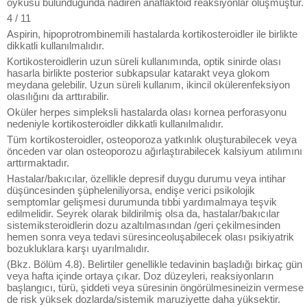
öyküsü bulunduğunda nadiren anaflaktoid reaksiyonlar oluşmuştur.
4 / 11
Aspirin, hipoprotrombinemili hastalarda kortikosteroidler ile birlikte
dikkatli kullanılmalıdır.
Kortikosteroidlerin uzun süreli kullanımında, optik sinirde olası
hasarla birlikte posterior subkapsular katarakt veya glokom
meydana gelebilir. Uzun süreli kullanım, ikincil okülerenfeksiyon
olasılığını da arttırabilir.
Oküler herpes simpleksli hastalarda olası kornea perforasyonu
nedeniyle kortikosteroidler dikkatli kullanılmalıdır.
Tüm kortikosteroidler, osteoporoza yatkınlık oluşturabilecek veya
önceden var olan osteoporozu ağırlaştırabilecek kalsiyum atılımını
arttırmaktadır.
Hastalar/bakıcılar, özellikle depresif duygu durumu veya intihar
düşüncesinden şüpheleniliyorsa, endişe verici psikolojik
semptomlar gelişmesi durumunda tıbbi yardımalmaya teşvik
edilmelidir. Seyrek olarak bildirilmiş olsa da, hastalar/bakıcılar
sistemiksteroidlerin dozu azaltılmasından /geri çekilmesinden
hemen sonra veya tedavi süresinceoluşabilecek olası psikiyatrik
bozukluklara karşı uyarılmalıdır.
(Bkz. Bölüm 4.8). Belirtiler genellikle tedavinin başladığı birkaç gün
veya hafta içinde ortaya çıkar. Doz düzeyleri, reaksiyonların
başlangıcı, türü, şiddeti veya süresinin öngörülmesineizin vermese
de risk yüksek dozlarda/sistemik maruziyette daha yüksektir.