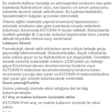
Bu nedenle Addison hastalığı ve adrenogenital sendromu olan gebe
kadınlarda fludrokortizon dozu, kan basıncı ve serum potasyumu
izlenerek devamlı olarak arttırılmalıdır. Bu kadınlarınbebekleri,
hipoadrenalizm bulguları açısından izlenmelidir.
Ödeme eğilim nedeniyle yapısal (esansiyel) hipotansiyonu /
ortostatik sendromu olan gebe kadınlarda zorunlu nedenlerin
bulunması durumunda ASTONIN-H reçete edilebilir. Buhastalarda
özellikle gebeliğin ilk 3 ayında, tedaviye başlamadan önce yararlar
dikkatli birşekilde risklere karşı tartılmalıdır.
Laktasyon dönemi
Farmakolojik olarak etkili miktarların anne sütüyle bebeğe geçip
geçmediği bilinmemektedir. Glukokortikoidler, düşük miktarlarda
anne sütüne geçer ve bu fludrokortizon için degeçerlidir. Genellikle
annede sistemik kullanılabilir miktarın 1/100'ünden azı bebeğe
geçer.Emzirmeye devam etme/emzirmeyi bırakma veya
ASTONIN-H tedavisine devametme/tedaviyi bırakma kararı,
emzirmenin çocuğa olan yararı ve ASTONIN-H tedavisininkadına
olan yararı göz önünde bulundurularak verilmelidir.
Üreme yeteneği/Fertilite
Üreme yeteneği üzerinde etkisi olduğuna dair bir bilgi
bulunmamaktadır.
4.7 Araç ve makine kullanımı üzerindeki etkiler
ASTONIN-H'nin araç ve makine kullanımı üzerinde bir etkisi
yoktur.