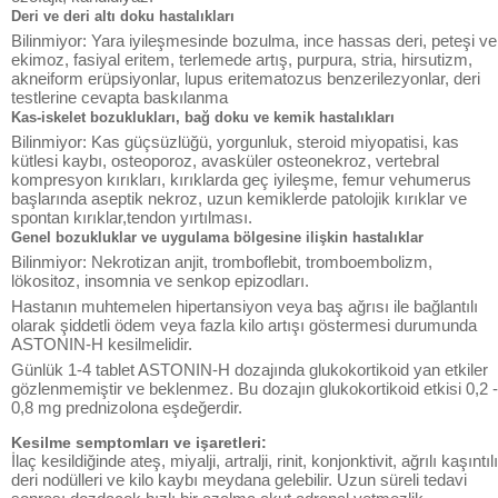
Deri ve deri altı doku hastalıkları
Bilinmiyor: Yara iyileşmesinde bozulma, ince hassas deri, peteşi ve
ekimoz, fasiyal eritem, terlemede artış, purpura, stria, hirsutizm,
akneiform erüpsiyonlar, lupus eritematozus benzerilezyonlar, deri
testlerine cevapta baskılanma
Kas-iskelet bozuklukları, bağ doku ve kemik hastalıkları
Bilinmiyor: Kas güçsüzlüğü, yorgunluk, steroid miyopatisi, kas
kütlesi kaybı, osteoporoz, avasküler osteonekroz, vertebral
kompresyon kırıkları, kırıklarda geç iyileşme, femur vehumerus
başlarında aseptik nekroz, uzun kemiklerde patolojik kırıklar ve
spontan kırıklar,tendon yırtılması.
Genel bozukluklar ve uygulama bölgesine ilişkin hastalıklar
Bilinmiyor: Nekrotizan anjit, tromboflebit, tromboembolizm,
lökositoz, insomnia ve senkop epizodları.
Hastanın muhtemelen hipertansiyon veya baş ağrısı ile bağlantılı
olarak şiddetli ödem veya fazla kilo artışı göstermesi durumunda
ASTONIN-H kesilmelidir.
Günlük 1-4 tablet ASTONIN-H dozajında glukokortikoid yan etkiler
gözlenmemiştir ve beklenmez. Bu dozajın glukokortikoid etkisi 0,2 -
0,8 mg prednizolona eşdeğerdir.
Kesilme semptomları ve işaretleri:
İlaç kesildiğinde ateş, miyalji, artralji, rinit, konjonktivit, ağrılı kaşıntılı
deri nodülleri ve kilo kaybı meydana gelebilir. Uzun süreli tedavi