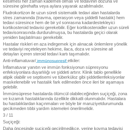
kesilmesi her zaman kademeli olmalı ve tedavinin dozuna ve
süresine görehafta veya aylara yayarak azaltılmalıdır.
Fludrokortizon ile uzun süreli sistematik tedavi alan hastalarda
stres zamanında (travma, operasyon veya şiddetli hastalık) hem
tedavi süresince hem de bir yıl sonrasına kadardestekleyici
kortikosteroid tedavisi gerekebilir. Eğer kortikosteroidler uzun süreli
tedavisonrasında durdurulmuşsa, bu hastalarda geçici olarak
yeniden başlatılması gerekebilir.
Hastalar riskleri en aza indirgemek için alınacak önlemlere yönelik
ve tedaviyi reçeteleyen hekime, ilaca, doza ve süresine ait
detayları içeren steroid tedavi kartı taşımalıdır.
Anti-inflamatuvar/
etkiler:
immünosupresif
İnflamatuvar yanıtın ve immün fonksiyonun süpresyonu
enfeksiyonlara duyarlılığı ve şiddeti artırır. Klinik tablo genellikle
atipik olabilir ve septisemi ve tüberküloz gibi şiddetlienfeksiyonlar
maskelenebilir ve hastalık fark edilmeden önce ileri bir aşamaya
gelebilir.
İmmünsüprese hastalarda ölümcül olabileceğinden suçiçeği, zona
ve kızamık hastalıklarında özellikle dikkatli olunmalıdır. Hastalara
bu hastalıklardan kaçınmaları ve böyle bir maruziyetdurumunda
gecikmeden tıbbi yardım istemeleri önerilmelidir.
3 / 11
Suçiçeği:
Daha öncesinde suçiçeği geçirilmedikçe, yerine koyma tedavisi