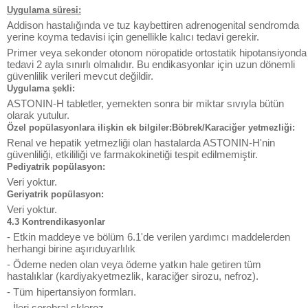
Uygulama süresi:
Addison hastalığında ve tuz kaybettiren adrenogenital sendromda
yerine koyma tedavisi için genellikle kalıcı tedavi gerekir.
Primer veya sekonder otonom nöropatide ortostatik hipotansiyonda
tedavi 2 ayla sınırlı olmalıdır. Bu endikasyonlar için uzun dönemli
güvenlilik verileri mevcut değildir.
Uygulama şekli:
ASTONIN-H tabletler, yemekten sonra bir miktar sıvıyla bütün
olarak yutulur.
Özel popülasyonlara ilişkin ek bilgiler:Böbrek/Karaciğer yetmezliği:
Renal ve hepatik yetmezliği olan hastalarda ASTONIN-H'nin
güvenliliği, etkililiği ve farmakokinetiği tespit edilmemiştir.
Pediyatrik popülasyon:
Veri yoktur.
Geriyatrik popülasyon:
Veri yoktur.
4.3 Kontrendikasyonlar
- Etkin maddeye ve bölüm 6.1'de verilen yardımcı maddelerden
herhangi birine aşırıduyarlılık
- Ödeme neden olan veya ödeme yatkın hale getiren tüm
hastalıklar (kardiyakyetmezlik, karaciğer sirozu, nefroz).
- Tüm hipertansiyon formları.
- İleri serebral skleroz.