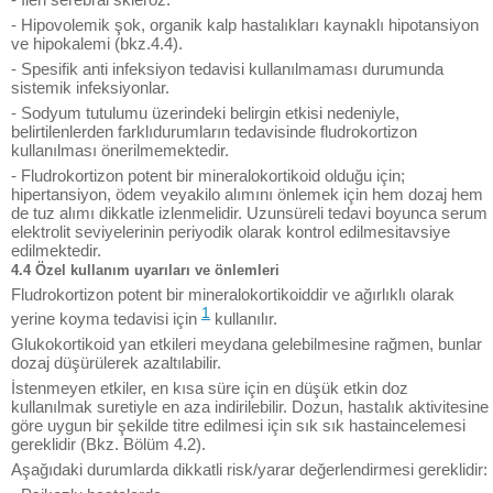
- Hipovolemik şok, organik kalp hastalıkları kaynaklı hipotansiyon
ve hipokalemi (bkz.4.4).
- Spesifik anti infeksiyon tedavisi kullanılmaması durumunda
sistemik infeksiyonlar.
- Sodyum tutulumu üzerindeki belirgin etkisi nedeniyle,
belirtilenlerden farklıdurumların tedavisinde fludrokortizon
kullanılması önerilmemektedir.
- Fludrokortizon potent bir mineralokortikoid olduğu için;
hipertansiyon, ödem veyakilo alımını önlemek için hem dozaj hem
de tuz alımı dikkatle izlenmelidir. Uzunsüreli tedavi boyunca serum
elektrolit seviyelerinin periyodik olarak kontrol edilmesitavsiye
edilmektedir.
4.4 Özel kullanım uyarıları ve önlemleri
Fludrokortizon potent bir mineralokortikoiddir ve ağırlıklı olarak
1
yerine koyma tedavisi için
kullanılır.
Glukokortikoid yan etkileri meydana gelebilmesine rağmen, bunlar
dozaj düşürülerek azaltılabilir.
İstenmeyen etkiler, en kısa süre için en düşük etkin doz
kullanılmak suretiyle en aza indirilebilir. Dozun, hastalık aktivitesine
göre uygun bir şekilde titre edilmesi için sık sık hastaincelemesi
gereklidir (Bkz. Bölüm 4.2).
Aşağıdaki durumlarda dikkatli risk/yarar değerlendirmesi gereklidir: