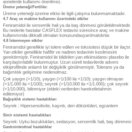
annelerde kullanımı önerilmez.
Üreme yeteneği/Fertilite:
Üreme yeteneği üzerine etkisi ile ilgili çalışma bulunmamaktadır.
4.7 Araç ve makine kullanımı üzerindeki etkiler
Feniramidol ile sersemlik hali ya da baş dönmesi görülebilmektedir.
Bu nedenle hastalar CASFLEX tedavisi süresince araç ve makine
kullanımında dikkatli olmaları konusundauyarılmalıdırlar.
4.8 İstenmeyen etkiler
Feniramidol genellikle iyi tolere edilen ve toksisitesi düşük bir ilaçtır.
Yan etkiler genellikle hafiftir ve nadiren tedavinin kesilmesini
gerektirmiştir. Feniramidol ile bildirilen yan etkiinsidansı plasebo ile
karşılaştırılabilir bulunmuştur. Uzun süreli tedavilerde advers
etkiprofilinde anlamlı bir değişiklik görülmemiştir. Tolerans ya da
bağımlılık gelişimine nedenolmaz.
Çok yaygın (>1/10), yaygın (>1/100 ila <1/10); yaygın olmayan
(>1/1.000 ila <1/100); seyrek (>1/10.000 ila <1/1.000); çok seyrek
(<1/10.000), bilinmiyor (eldeki verilerden hareketletahmin
edilemiyor)
Bağışıklık sistemi hastalıkları
Seyrek : Hipersensitivite, kaşıntı, deri döküntüleri, egzantem
Sinir sistemi hastalıkları
Seyrek: Uyku bozuklukları, sedasyon, sersemlik hali, baş dönmesi
Gastrointestinal hastalıklar