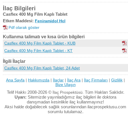
İlaç Bilgileri
Casflex 400 Mg Film Kaplı Tablet
Etken Maddesi:
Feniramidol Hcl
Pdf olarak göster
Kullanma talimatı ve kısa ürün bilgileri
Casflex 400 Mg Film Kaplı Tablet - KUB
Casflex 400 Mg Film Kaplı Tablet - KT
İlgili İlaçlar
Casflex 400 Mg Film Kaplı Tablet, 24 Adet
Ana Sayfa
|
Hakkımızda
|
İlaçlar
|
İlaç Ara
|
İlaç Firmaları
|
Gizlilik
|
Bize Ulaşın
Telif Hakkı 2008-2026 ©
Tüm Hakları Saklıdır.
İlaç Prospektüsü.
Uyarı:
Sitemizde yayınladığımız ilaç bilgileri ile doktora
danışmadan kesinlikle ilaç kullanmayınız!
Aksi halde doğabilecek sağlık sorunlarından ilacprospektusu.com
sorumlu tutulamaz.