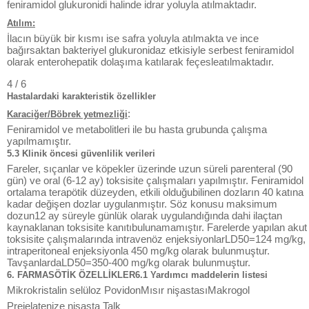
feniramidol glukuronidi halinde idrar yoluyla atılmaktadır.
Atılım:
İlacın büyük bir kısmı ise safra yoluyla atılmakta ve ince
bağırsaktan bakteriyel glukuronidaz etkisiyle serbest feniramidol
olarak enterohepatik dolaşıma katılarak feçesleatılmaktadır.
4 / 6
Hastalardaki karakteristik özellikler
:
Karaciğer/Böbrek yetmezliği
Feniramidol ve metabolitleri ile bu hasta grubunda çalışma
yapılmamıştır.
5.3 Klinik öncesi güvenlilik verileri
Fareler, sıçanlar ve köpekler üzerinde uzun süreli parenteral (90
gün) ve oral (6-12 ay) toksisite çalışmaları yapılmıştır. Feniramidol
ortalama terapötik düzeyden, etkili olduğubilinen dozların 40 katına
kadar değişen dozlar uygulanmıştır. Söz konusu maksimum
dozun12 ay süreyle günlük olarak uygulandığında dahi ilaçtan
kaynaklanan toksisite kanıtıbulunamamıştır. Farelerde yapılan akut
toksisite çalışmalarında intravenöz enjeksiyonlarLD50=124 mg/kg,
intraperitoneal enjeksiyonla 450 mg/kg olarak bulunmuştur.
TavşanlardaLD50=350-400 mg/kg olarak bulunmuştur.
6. FARMASÖTİK ÖZELLİKLER6.1 Yardımcı maddelerin listesi
Mikrokristalin selüloz PovidonMısır nişastasıMakrogol
Prejelatenize nişasta Talk