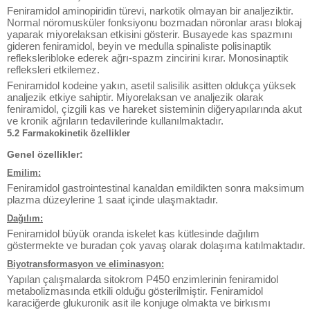
Feniramidol aminopiridin türevi, narkotik olmayan bir analjeziktir.
Normal nöromusküler fonksiyonu bozmadan nöronlar arası blokaj
yaparak miyorelaksan etkisini gösterir. Busayede kas spazmını
gideren feniramidol, beyin ve medulla spinaliste polisinaptik
refleksleribloke ederek ağrı-spazm zincirini kırar. Monosinaptik
refleksleri etkilemez.
Feniramidol kodeine yakın, asetil salisilik asitten oldukça yüksek
analjezik etkiye sahiptir. Miyorelaksan ve analjezik olarak
feniramidol, çizgili kas ve hareket sisteminin diğeryapılarında akut
ve kronik ağrıların tedavilerinde kullanılmaktadır.
5.2 Farmakokinetik özellikler
Genel özellikler:
Emilim:
Feniramidol gastrointestinal kanaldan emildikten sonra maksimum
plazma düzeylerine 1 saat içinde ulaşmaktadır.
Dağılım:
Feniramidol büyük oranda iskelet kas kütlesinde dağılım
göstermekte ve buradan çok yavaş olarak dolaşıma katılmaktadır.
Biyotransformasyon ve eliminasyon:
Yapılan çalışmalarda sitokrom P450 enzimlerinin feniramidol
metabolizmasında etkili olduğu gösterilmiştir. Feniramidol
karaciğerde glukuronik asit ile konjuge olmakta ve birkısmı