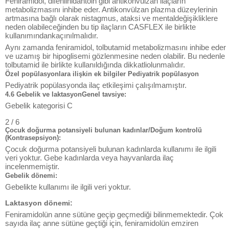
Feniramidol, difenilhidantoin gibi antikonvülzan ilaçların
metabolizmasını inhibe eder. Antikonvülzan plazma düzeylerinin
artmasına bağlı olarak nistagmus, ataksi ve mentaldeğişikliklere
neden olabileceğinden bu tip ilaçların CASFLEX ile birlikte
kullanımındankaçınılmalıdır.
Aynı zamanda feniramidol, tolbutamid metabolizmasını inhibe eder
ve uzamış bir hipoglisemi gözlenmesine neden olabilir. Bu nedenle
tolbutamid ile birlikte kullanıldığında dikkatliolunmalıdır.
Özel popülasyonlara ilişkin ek bilgiler Pediyatrik popülasyon
Pediyatrik popülasyonda ilaç etkileşimi çalışılmamıştır.
4.6 Gebelik ve laktasyonGenel tavsiye:
Gebelik kategorisi C
2 / 6
Çocuk doğurma potansiyeli bulunan kadınlar/Doğum kontrolü
(Kontrasepsiyon):
Çocuk doğurma potansiyeli bulunan kadınlarda kullanımı ile ilgili
veri yoktur. Gebe kadınlarda veya hayvanlarda ilaç
incelenmemiştir.
Gebelik dönemi:
Gebelikte kullanımı ile ilgili veri yoktur.
Laktasyon dönemi:
Feniramidolün anne sütüne geçip geçmediği bilinmemektedir. Çok
sayıda ilaç anne sütüne geçtiği için, feniramidolün emziren