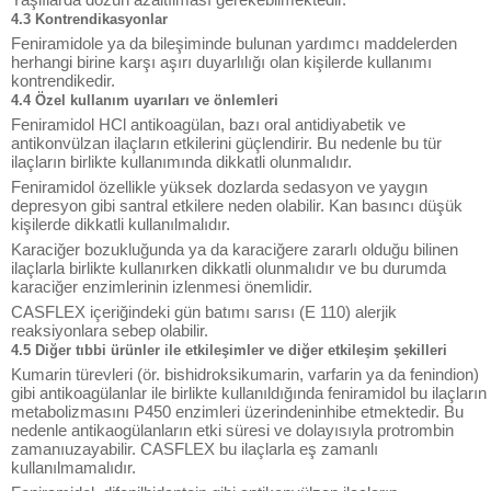
4.3 Kontrendikasyonlar
Feniramidole ya da bileşiminde bulunan yardımcı maddelerden
herhangi birine karşı aşırı duyarlılığı olan kişilerde kullanımı
kontrendikedir.
4.4 Özel kullanım uyarıları ve önlemleri
Feniramidol HCl antikoagülan, bazı oral antidiyabetik ve
antikonvülzan ilaçların etkilerini güçlendirir. Bu nedenle bu tür
ilaçların birlikte kullanımında dikkatli olunmalıdır.
Feniramidol özellikle yüksek dozlarda sedasyon ve yaygın
depresyon gibi santral etkilere neden olabilir. Kan basıncı düşük
kişilerde dikkatli kullanılmalıdır.
Karaciğer bozukluğunda ya da karaciğere zararlı olduğu bilinen
ilaçlarla birlikte kullanırken dikkatli olunmalıdır ve bu durumda
karaciğer enzimlerinin izlenmesi önemlidir.
CASFLEX içeriğindeki gün batımı sarısı (E 110) alerjik
reaksiyonlara sebep olabilir.
4.5 Diğer tıbbi ürünler ile etkileşimler ve diğer etkileşim şekilleri
Kumarin türevleri (ör. bishidroksikumarin, varfarin ya da fenindion)
gibi antikoagülanlar ile birlikte kullanıldığında feniramidol bu ilaçların
metabolizmasını P450 enzimleri üzerindeninhibe etmektedir. Bu
nedenle antikaogülanların etki süresi ve dolayısıyla protrombin
zamanıuzayabilir. CASFLEX bu ilaçlarla eş zamanlı
kullanılmamalıdır.