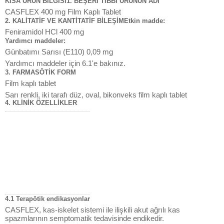
KISA ÜRÜN BİLGİSİ1. BEŞERİ TIBBİ ÜRÜNÜN ADI
CASFLEX 400 mg Film Kaplı Tablet
2. KALİTATİF VE KANTİTATİF BİLEŞİMEtkin madde:
Feniramidol HCl 400 mg
Yardımcı maddeler:
Günbatımı Sarısı (E110) 0,09 mg
Yardımcı maddeler için 6.1'e bakınız.
3. FARMASÖTİK FORM
Film kaplı tablet
Sarı renkli, iki tarafı düz, oval, bikonveks film kaplı tablet
4. KLİNİK ÖZELLİKLER
4.1 Terapötik endikasyonlar
CASFLEX, kas-iskelet sistemi ile ilişkili akut ağrılı kas
spazmlarının semptomatik tedavisinde endikedir.