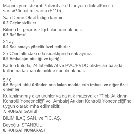
Magnezyum stearat Polivinil alkolTitanyum dioksitKinolin
sarısıGünbatımı sarısı (E110)
Sarı Demir Oksit İndigo karmin
6.2 Geçimsizlikler
Bilinen bir geçimsizliği bulunmamaktadır.
6.3 Raf ömrü
24 ay
6.4 Saklamaya yönelik özel tedbirler
25°C'nin altındaki oda sıcaklığında saklayınız.
6.5 Ambalajın niteliği ve içeriği
Karton kutuda, 24 tabletlik Al ve PVC/PVDC blister ambalajda,
kullanma talimatı ile birlikte sunulmaktadır.
5 / 6
6.6 Beşeri tıbbi üründen arta kalan maddelerin imhası ve diğer özel
önlemler
Kullanılmamış olan ürünler ya da atık materyaller “Tıbbi Atıkların
Kontrolü Yönetmeliği” ve “Ambalaj Atıkları Kontrolü Yönetmeliği”ne
uygun olarak imha edilmelidir.
7. RUHSAT SAHİBİ
BİLİM İLAÇ SAN. ve TİC. AŞ.
Beyoğlu-İSTANBUL
8. RUHSAT NUMARASI