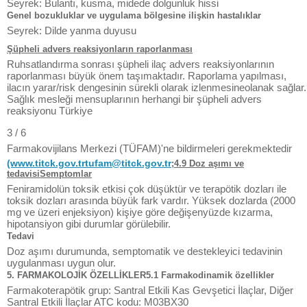
Seyrek: Bulantı, kusma, midede dolgunluk hissi
Genel bozukluklar ve uygulama bölgesine ilişkin hastalıklar
Seyrek: Dilde yanma duyusu
Şüpheli advers reaksiyonların raporlanması
Ruhsatlandırma sonrası şüpheli ilaç advers reaksiyonlarının
raporlanması büyük önem taşımaktadır. Raporlama yapılması,
ilacın yarar/risk dengesinin sürekli olarak izlenmesineolanak sağlar.
Sağlık mesleği mensuplarının herhangi bir şüpheli advers
reaksiyonu Türkiye
3 / 6
Farmakovijilans Merkezi (TÜFAM)'ne bildirmeleri gerekmektedir
(www.titck.gov.tr
tufam@titck.gov.tr
;4.9 Doz aşımı ve
tedavisiSemptomlar
Feniramidolün toksik etkisi çok düşüktür ve terapötik dozları ile
toksik dozları arasında büyük fark vardır. Yüksek dozlarda (2000
mg ve üzeri enjeksiyon) kişiye göre değişenyüzde kızarma,
hipotansiyon gibi durumlar görülebilir.
Tedavi
Doz aşımı durumunda, semptomatik ve destekleyici tedavinin
uygulanması uygun olur.
5. FARMAKOLOJİK ÖZELLİKLER5.1 Farmakodinamik özellikler
Farmakoterapötik grup: Santral Etkili Kas Gevşetici İlaçlar, Diğer
Santral Etkili İlaçlar ATC kodu: M03BX30