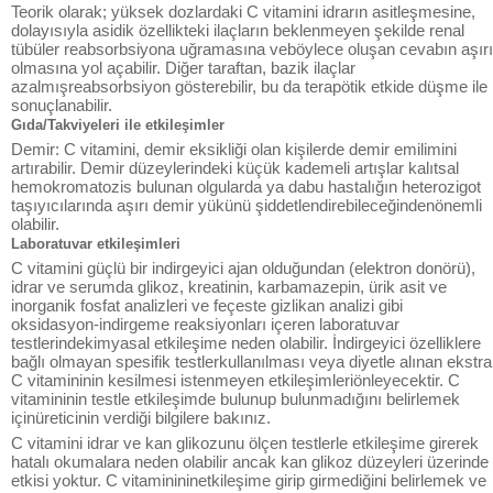
Teorik olarak; yüksek dozlardaki C vitamini idrarın asitleşmesine,
dolayısıyla asidik özellikteki ilaçların beklenmeyen şekilde renal
tübüler reabsorbsiyona uğramasına veböylece oluşan cevabın aşırı
olmasına yol açabilir. Diğer taraftan, bazik ilaçlar
azalmışreabsorbsiyon gösterebilir, bu da terapötik etkide düşme ile
sonuçlanabilir.
Gıda/Takviyeleri ile etkileşimler
Demir: C vitamini, demir eksikliği olan kişilerde demir emilimini
artırabilir. Demir düzeylerindeki küçük kademeli artışlar kalıtsal
hemokromatozis bulunan olgularda ya dabu hastalığın heterozigot
taşıyıcılarında aşırı demir yükünü şiddetlendirebileceğindenönemli
olabilir.
Laboratuvar etkileşimleri
C vitamini güçlü bir indirgeyici ajan olduğundan (elektron donörü),
idrar ve serumda glikoz, kreatinin, karbamazepin, ürik asit ve
inorganik fosfat analizleri ve feçeste gizlikan analizi gibi
oksidasyon-indirgeme reaksiyonları içeren laboratuvar
testlerindekimyasal etkileşime neden olabilir. İndirgeyici özelliklere
bağlı olmayan spesifik testlerkullanılması veya diyetle alınan ekstra
C vitamininin kesilmesi istenmeyen etkileşimleriönleyecektir. C
vitamininin testle etkileşimde bulunup bulunmadığını belirlemek
içinüreticinin verdiği bilgilere bakınız.
C vitamini idrar ve kan glikozunu ölçen testlerle etkileşime girerek
hatalı okumalara neden olabilir ancak kan glikoz düzeyleri üzerinde
etkisi yoktur. C vitaminininetkileşime girip girmediğini belirlemek ve