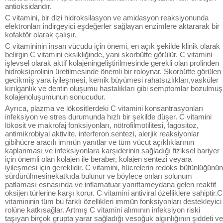
antioksidandır.
C vitamini, bir dizi hidroksilasyon ve amidasyon reaksiyonunda
elektronları indirgeyici eşdeğerler sağlayan enzimlere aktararak bir
kofaktör olarak çalışır.
C vitamininin insan vücudu için önemi, en açık şekilde klinik olarak
belirgin C vitamini eksikliğinde, yani skorbütte görülür. C vitamini
işlevsel olarak aktif kolajeningeliştirilmesinde gerekli olan prolinden
hidroksiprolinin üretilmesinde önemli bir roloynar. Skorbütte görülen
gecikmiş yara iyileşmesi, kemik büyümesi rahatsızlıkları,vasküler
kırılganlık ve dentin oluşumu hastalıkları gibi semptomlar bozulmuş
kolajenoluşumunun sonucudur.
Ayrıca, plazma ve lökositlerdeki C vitamini konsantrasyonları
infeksiyon ve stres durumunda hızlı bir şekilde düşer. C vitamini
lökosit ve makrofaj fonksiyonları, nötrofilmotilitesi, fagositoz,
antimikrobiyal aktivite, interferon sentezi, alerjik reaksiyonlar
gibihücre aracılı immün yanıtlar ve tüm vücut açıklıklarının
kaplanması ve infeksiyonlara karşıderinin sağladığı fiziksel bariyer
için önemli olan kolajen ile beraber, kolajen sentezi veyara
iyileşmesi için gereklidir. C vitamini, hücrelerin redoks bütünlüğünün
sürdürülmesinekatkıda bulunur ve böylece onları solunum
patlaması esnasında ve inflamatuar yanıttameydana gelen reaktif
oksijen türlerine karşı korur. C vitamini antiviral özelliklere sahiptir.C
vitamininin tüm bu farklı özellikleri immün fonksiyonları destekleyici
rolüne katkısağlar. Artmış C vitamini alımının infeksiyon riski
taşıyan birçok grupta yarar sağladığı vesoğuk algınlığının şiddeti ve