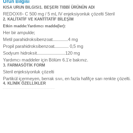
Ürün Bilgisi
KISA URUN BILGISI1. BEŞERI TIBBİ ÜRÜNÜN ADI
REDOX®- C 500 mg / 5 mL IV enjeksiyonluk çözelti Steril
2. KALİTATİF VE KANTİTATİF BİLEŞİM
Etkin madde:Yardımcı madde(ler):
Her bir ampulde;
Metil parahidroksibenzoat.............4 mg
Propil parahidroksibenzoat............ 0,5 mg
Sodyum hidroksit........................120 mg
Yardımcı maddeler için Bölüm 6.1'e bakınız.
3. FARMASÖTİK FORM
Steril enjeksiyonluk çözelti
Partikül içermeyen, berrak sıvı, en fazla hafifçe sarı renkte çözelti.
4. KLİNİK ÖZELLİKLER