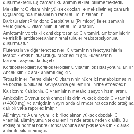
düşürmektedir. Eş zamanlı kullanımın etkileri bilinmemektedir.
Meksiletin: C vitamininin yüksek dozları ile meksiletin eş zamanlı
uygulandığında meksiletinin renal atılımı hızlanabilir.
Barbitüratlar (Primidon): Barbitüratlar (Primidon) ile eş zamanlı
verildiğinde, C vitamininin üriner atılımı artabilir.
Amfetamin ve trisiklik anti depresanlar: C vitamini, amfetaminlerin
ve trisiklik antidepresanların renal tübüler reabsorbsiyonunu
düşürmüştür.
Flufenazin ve diğer fenotiazinler: C vitamininin fenotiyazinlerin
terapötik etkisini düşürdüğü rapor edilmiştir. Flufenazinin
konsantrasyonu da düşebilir.
Kortikosteroidler: Kortikositeroidler C vitamini oksidasyonunu artırır.
Ancak klinik olarak anlamlı değildir.
Tetrasiklinler: Tetrasiklinler C vitamininin hücre içi metabolizmasını
ve böbrek tubulüsleri seviyesinde geri emilimi inhibe etmektedir.
Kalsitonin: Kalsitonin, C vitamininin metabolizasyon hızını artırır.
Amigdalin: Siyanür zehirlenmesi riskinin yüksek dozda C vitamini
(>4000 mg) ve amigdalinin aynı anda alınması neticesinde arttığına
dair bir vaka rapor edilmiştir.
Alüminyum: Alüminyum ile birlikte alınan yüksek dozdaki C
vitamini, alüminyumun tekrar emiliminde artışa neden olabilir. Bu
etkileşim normal böbrek fonksiyonuna sahipkişilerde klinik olarak
anlamlı bulunmamıştır.