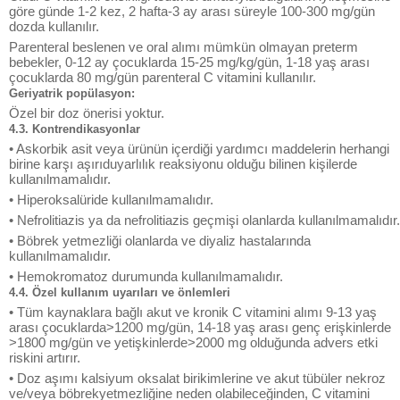
göre günde 1-2 kez, 2 hafta-3 ay arası süreyle 100-300 mg/gün
dozda kullanılır.
Parenteral beslenen ve oral alımı mümkün olmayan preterm
bebekler, 0-12 ay çocuklarda 15-25 mg/kg/gün, 1-18 yaş arası
çocuklarda 80 mg/gün parenteral C vitamini kullanılır.
Geriyatrik popülasyon:
Özel bir doz önerisi yoktur.
4.3. Kontrendikasyonlar
• Askorbik asit veya ürünün içerdiği yardımcı maddelerin herhangi
birine karşı aşırıduyarlılık reaksiyonu olduğu bilinen kişilerde
kullanılmamalıdır.
• Hiperoksalüride kullanılmamalıdır.
• Nefrolitiazis ya da nefrolitiazis geçmişi olanlarda kullanılmamalıdır.
• Böbrek yetmezliği olanlarda ve diyaliz hastalarında
kullanılmamalıdır.
• Hemokromatoz durumunda kullanılmamalıdır.
4.4. Özel kullanım uyarıları ve önlemleri
• Tüm kaynaklara bağlı akut ve kronik C vitamini alımı 9-13 yaş
arası çocuklarda>1200 mg/gün, 14-18 yaş arası genç erişkinlerde
>1800 mg/gün ve yetişkinlerde>2000 mg olduğunda advers etki
riskini artırır.
• Doz aşımı kalsiyum oksalat birikimlerine ve akut tübüler nekroz
ve/veya böbrekyetmezliğine neden olabileceğinden, C vitamini