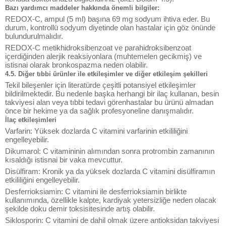
Bazı yardımcı maddeler hakkında önemli bilgiler:
REDOX-C, ampul (5 ml) başına 69 mg sodyum ihtiva eder. Bu
durum, kontrollü sodyum diyetinde olan hastalar için göz önünde
bulundurulmalıdır.
REDOX-C metikhidroksibenzoat ve parahidroksibenzoat
içerdiğinden alerjik reaksiyonlara (muhtemelen gecikmiş) ve
istisnai olarak bronkospazma neden olabilir.
4.5. Diğer tıbbi ürünler ile etkileşimler ve diğer etkileşim şekilleri
Tekil bileşenler için literatürde çeşitli potansiyel etkileşimler
bildirilmektedir. Bu nedenle başka herhangi bir ilaç kullanan, besin
takviyesi alan veya tıbbi tedavi görenhastalar bu ürünü almadan
önce bir hekime ya da sağlık profesyoneline danışmalıdır.
İlaç etkileşimleri
Varfarin: Yüksek dozlarda C vitamini varfarinin etkililiğini
engelleyebilir.
Dikumarol: C vitamininin alımından sonra protrombin zamanının
kısaldığı istisnai bir vaka mevcuttur.
Disülfiram: Kronik ya da yüksek dozlarda C vitamini disülfiramın
etkililiğini engelleyebilir.
Desferrioksiamin: C vitamini ile desferrioksiamin birlikte
kullanımında, özellikle kalpte, kardiyak yetersizliğe neden olacak
şekilde doku demir toksisitesinde artış olabilir.
Siklosporin: C vitamini de dahil olmak üzere antioksidan takviyesi