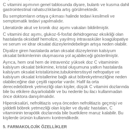
C vitamini aşımının genel tablosunda diyare, bulantı ve kusma dahil
gastrointestinal rahatsızlıklarda artış görülmektedir.
Bu semptomların ortaya çıkması halinde tedavi kesilmeli ve
semptomatik tedavi yapılmalıdır.
Literatürde akut ve kronik doz aşımı vakaları bildirilmiştir.
C vitamini doz aşımı, glukoz-6-fosfat dehidrogenaz eksikliği olan
hastalarda oksidatif hemolize, yayılmış intravasküler koagülopatiye
ve serum ve idrar oksalat düzeylerindebelirgin artışa neden olabilir.
Diyalize giren hastalarda artan oksalat düzeylerinin kalsiyum
oksalat birikimlerinin oluşmasına yol açabileceği gösterilmiştir.
Ayrıca, hem oral hem de intravenöz yüksek doz C vitamininin
kalsiyum oksalat birikimine, kristal oluşumuna yatkın hastalarda
kalsiyum oksalat kristalürisine,tubulointerstisyel nefropatiye ve
kalsiyum oksalat kristallerine bağlı akut böbrekyetmezliğine neden
olabileceğine dair çeşitli raporlar vardır. Hafif ila orta
derecedeböbrek yetmezliği olan kişiler, düşük C vitamini dozlarında
bile bu etkilere duyarlıolabilir ve bu nedenle bu ilacı kullanmadan
önce doktora danışılmalıdır.
Hiperoksalüri, nefrolitiazis veya önceden nefrolitiazis geçmişi ve
şiddetli böbrek yetmezliği olan kişiler ve diyaliz hastaları, C
vitamininin terapötik dozlarında bile buetkilere maruz kalabilir. Bu
kişilerde ürünün kullanımı kontrendikedir.
5. FARMAKOLOJİK ÖZELLİKLER