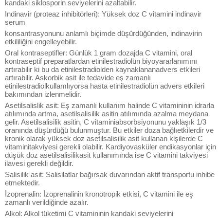
kandaki siklosporin seviyelerini azaltabilir.
Indinavir (proteaz inhibitörleri): Yüksek doz C vitamini indinavir
serum
konsantrasyonunu anlamlı biçimde düşürdüğünden, indinavirin
etkililiğini engelleyebilir.
Oral kontraseptifler: Günlük 1 gram dozajda C vitamini, oral
kontraseptif preparatlardan etinilestradiolün biyoyararlanımını
artırabilir ki bu da etinilestradiolden kaynaklananadvers etkileri
artırabilir. Askorbik asit ile tedavide eş zamanlı
etinilestradiolkullamlıyorsa hasta etinilestradiolün advers etkileri
bakımından izlenmelidir.
Asetilsalislik asit: Eş zamanlı kullanım halinde C vitamininin idrarla
atılımında artma, asetilsalisilik asitin atılımında azalma meydana
gelir. Asetilsalisilik asitin, C vitaminiabsorbsiyonunu yaklaşık 1/3
oranında düşürdüğü bulunmuştur. Bu etkiler doza bağlıetkilerdir ve
kronik olarak yüksek doz asetilsalisilik asit kullanan kişilerde C
vitaminitakviyesi gerekli olabilir. Kardiyovasküler endikasyonlar için
düşük doz asetilsalisilikasit kullanımında ise C vitamini takviyesi
ilavesi gerekli değildir.
Salisilik asit: Salisilatlar bağırsak duvarından aktif transportu inhibe
etmektedir.
İzoprenalin: İzoprenalinin kronotropik etkisi, C vitamini ile eş
zamanlı verildiğinde azalır.
Alkol: Alkol tüketimi C vitamininin kandaki seviyelerini