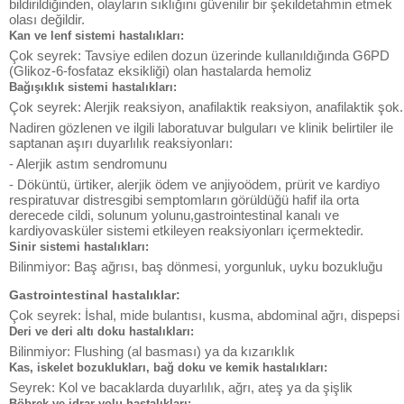
bildirildiğinden, olayların sıklığını güvenilir bir şekildetahmin etmek
olası değildir.
Kan ve lenf sistemi hastalıkları:
Çok seyrek: Tavsiye edilen dozun üzerinde kullanıldığında G6PD
(Glikoz-6-fosfataz eksikliği) olan hastalarda hemoliz
Bağışıklık sistemi hastalıkları:
Çok seyrek: Alerjik reaksiyon, anafilaktik reaksiyon, anafilaktik şok.
Nadiren gözlenen ve ilgili laboratuvar bulguları ve klinik belirtiler ile
saptanan aşırı duyarlılık reaksiyonları:
- Alerjik astım sendromunu
- Döküntü, ürtiker, alerjik ödem ve anjiyoödem, prürit ve kardiyo
respiratuvar distresgibi semptomların görüldüğü hafif ila orta
derecede cildi, solunum yolunu,gastrointestinal kanalı ve
kardiyovasküler sistemi etkileyen reaksiyonları içermektedir.
Sinir sistemi hastalıkları:
Bilinmiyor: Baş ağrısı, baş dönmesi, yorgunluk, uyku bozukluğu
Gastrointestinal hastalıklar:
Çok seyrek: İshal, mide bulantısı, kusma, abdominal ağrı, dispepsi
Deri ve deri altı doku hastalıkları:
Bilinmiyor: Flushing (al basması) ya da kızarıklık
Kas, iskelet bozuklukları, bağ doku ve kemik hastalıkları:
Seyrek: Kol ve bacaklarda duyarlılık, ağrı, ateş ya da şişlik
Böbrek ve idrar yolu hastalıkları: