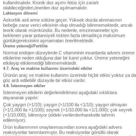
kullanılmalıdır. Kronik doz aşımı fetüs için zararlı
olabileceğinden,önerilen doz aşılmamalıdır.
Laktasyon dönemi
Askorbik asit anne sütüne geçer. Yüksek dozda alınmasının
bebeğe zarar verici etkisinin olup olmadığı bilinmemektedir, ancak
teorik olarak mümkündür. Bu nedenle, emzirenanneler için
beklenen yarar potansiyeli riskten fazla olmadıkça maksimum
günlükgereksinimi aşmamaları önerilmektedir.
Üreme yeteneği/Fertilite
Normal endojen düzeylerde C vitamininin insanlarda advers üreme
etkilerine neden olduğuna dair bir kanıt yoktur. Üreme yeteneğini
etkileyip etkilemediği bilinmemektedir.
4.7. Araç ve makine kullanımı üzerindeki etkiler
Ürünün araç ve makine kullanımı üzerinde hiçbir etkisi yoktur ya da
göz ardı edilebilir düzeyde bir etkisi vardır.
4.8. İstenmeyen etkiler
İstenmeyen etkilerin değerlendirilmesi aşağıdaki sıklıklara
dayanarak yapılır:
Çok yaygın (>1/10); yaygın (>1/100 ila <1/10); yaygın olmayan
(>1/1.000 ila <1/100); seyrek (>1/10.000 ila <1/1.000); çok seyrek
(<1/10.000), bilinmiyor (eldeki verilerdenhareketle tahmin
edilemiyor).
Ürün kullanımının onaylanmasından sonra aşağıdaki advers
reaksiyonlar tanımlanmıştır. Bu reaksiyonlar gönüllü olarak