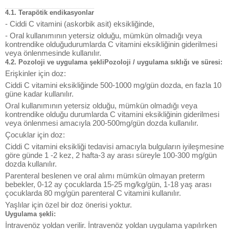
4.1. Terapötik endikasyonlar
- Ciddi C vitamini (askorbik asit) eksikliğinde,
- Oral kullanımının yetersiz olduğu, mümkün olmadığı veya
kontrendike olduğudurumlarda C vitamini eksikliğinin giderilmesi
veya önlenmesinde kullanılır.
4.2. Pozoloji ve uygulama şekliPozoloji / uygulama sıklığı ve süresi:
Erişkinler için doz:
Ciddi C vitamini eksikliğinde 500-1000 mg/gün dozda, en fazla 10
güne kadar kullanılır.
Oral kullanımının yetersiz olduğu, mümkün olmadığı veya
kontrendike olduğu durumlarda C vitamini eksikliğinin giderilmesi
veya önlenmesi amacıyla 200-500mg/gün dozda kullanılır.
Çocuklar için doz:
Ciddi C vitamini eksikliği tedavisi amacıyla bulguların iyileşmesine
göre günde 1 -2 kez, 2 hafta-3 ay arası süreyle 100-300 mg/gün
dozda kullanılır.
Parenteral beslenen ve oral alımı mümkün olmayan preterm
bebekler, 0-12 ay çocuklarda 15-25 mg/kg/gün, 1-18 yaş arası
çocuklarda 80 mg/gün parenteral C vitamini kullanılır.
Yaşlılar için özel bir doz önerisi yoktur.
Uygulama şekli:
İntravenöz yoldan verilir. İntravenöz yoldan uygulama yapılırken