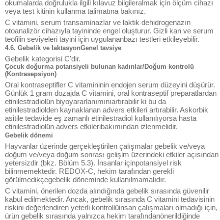
okumalarda doğrulukla ilgili kılavuz bilgileralmak için ölçüm cihazı
veya test kitinin kullanma talimatına bakınız.
C vitamini, serum transaminazlar ve laktik dehidrogenazın
otoanalizör cihazıyla tayininde engel oluşturur. Gizli kan ve serum
teofilin seviyeleri tayini için uygulananbazı testleri etkileyebilir.
4.6. Gebelik ve laktasyonGenel tavsiye
Gebelik kategorisi C'dir.
Çocuk doğurma potansiyeli bulunan kadınlar/Doğum kontrolü
(Kontrasepsiyon)
Oral kontraseptifler C vitamininin endojen serum düzeyini düşürür.
Günlük 1 gram dozajda C vitamini, oral kontraseptif preparatlardan
etinilestradiolün biyoyararlanımınıartırabilir ki bu da
etinilestradiolden kaynaklanan advers etkileri artırabilir. Askorbik
asitile tedavide eş zamanlı etinilestradiol kullanılıyorsa hasta
etinilestradiolün advers etkileribakımından izlenmelidir.
Gebelik dönemi
Hayvanlar üzerinde gerçekleştirilen çalışmalar gebelik ve/veya
doğum ve/veya doğum sonrası gelişim üzerindeki etkiler açısından
yetersizdir (bkz. Bölüm 5.3). İnsanlar içinpotansiyel risk
bilinmemektedir. REDOX-C, hekim tarafından gerekli
görülmedikçegebelik döneminde kullanılmamalıdır.
C vitamini, önerilen dozda alındığında gebelik sırasında güvenilir
kabul edilmektedir. Ancak, gebelik sırasında C vitamini tedavisinin
riskini değerlendiren yeterli kontrollüinsan çalışmaları olmadığı için,
ürün gebelik sırasında yalnızca hekim tarafındanönerildiğinde