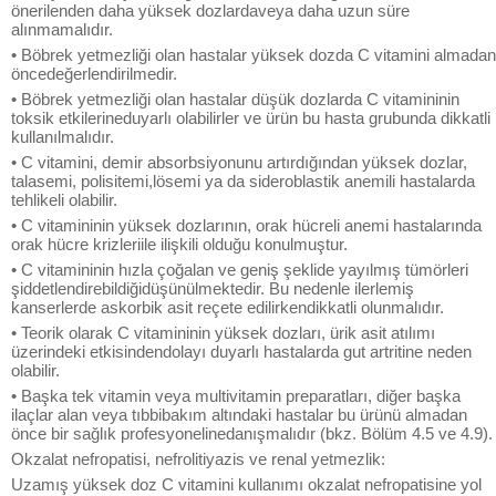
önerilenden daha yüksek dozlardaveya daha uzun süre
alınmamalıdır.
• Böbrek yetmezliği olan hastalar yüksek dozda C vitamini almadan
öncedeğerlendirilmedir.
• Böbrek yetmezliği olan hastalar düşük dozlarda C vitamininin
toksik etkilerineduyarlı olabilirler ve ürün bu hasta grubunda dikkatli
kullanılmalıdır.
• C vitamini, demir absorbsiyonunu artırdığından yüksek dozlar,
talasemi, polisitemi,lösemi ya da sideroblastik anemili hastalarda
tehlikeli olabilir.
• C vitamininin yüksek dozlarının, orak hücreli anemi hastalarında
orak hücre krizleriile ilişkili olduğu konulmuştur.
• C vitamininin hızla çoğalan ve geniş şeklide yayılmış tümörleri
şiddetlendirebildiğidüşünülmektedir. Bu nedenle ilerlemiş
kanserlerde askorbik asit reçete edilirkendikkatli olunmalıdır.
• Teorik olarak C vitamininin yüksek dozları, ürik asit atılımı
üzerindeki etkisindendolayı duyarlı hastalarda gut artritine neden
olabilir.
• Başka tek vitamin veya multivitamin preparatları, diğer başka
ilaçlar alan veya tıbbibakım altındaki hastalar bu ürünü almadan
önce bir sağlık profesyonelinedanışmalıdır (bkz. Bölüm 4.5 ve 4.9).
Okzalat nefropatisi, nefrolitiyazis ve renal yetmezlik:
Uzamış yüksek doz C vitamini kullanımı okzalat nefropatisine yol