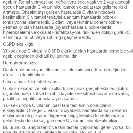
açabilir. Renal yetmezlikte, nefrolitiyazisde, yaşlı ve 2 yaş altındaki
çocuk hastalarda C vitaminikullanırken okzalat taşı gelişme riski
artmıştır. Okzalat taşı gelişen hastalarda C vitaminitedavisi
kesilmelidir. C vitamini tedavisi alan tüm hastalarda böbrek
fonksiyonlarıizlenmelidir. Şiddetli veya terminal dönem böbrek
yetmezliği olan hastalarda (diyalizhastaları), böbreklerde
hiperoksalemi ve oksalat kristalizasyonu riskinden dolayı günlükC
vitamini alımı 50 veya 100 mg'ı geçmemelidir.
G6PD eksikliği:
Yüksek doz C vitamini G6PD eksikliği olan hastalarda hemolize yol
açabileceğinden dikkatli kullanılmalıdır.
Hemakromatozis:
Desferrioksamin yan etkilerini ve toksisitesini arttırabileceğinden
dikkatli kullanılmalıdır.
Laboratuvar Test İnterferansı:
Glukoz oksidaz ve bakır sülfat kullanılarak gerçekleştirilen glukoz
ölçümlerinde, nitrit ve bilirubin tayinleri ve lökosit sayımında yanlış
pozitif ve negatif sonuçlara yol açabilir.
Yüksek dozda C vitamini bazı tanı testlerinin sonuçlarını
etkileyebilir: Örneğin C vitamini diyabetik hastalarda kan şekerini
etkilemese de glikozüri değerlerinideğiştirebilir. Bu nedenle, idrar
şeker testinden birkaç gün önce C vitamini alımıkesilmelidir.
Bu ürünü kullanıyorsanız ve tanı testleri yapılması gerekiyorsa, bu
konuda doktorunuzu bilgilendiriniz (bkz. Bölüm 4.5).