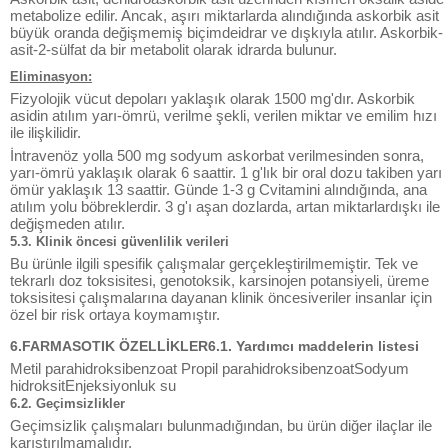
metabolize edilir. Ancak, aşırı miktarlarda alındığında askorbik asit
büyük oranda değişmemiş biçimdeidrar ve dışkıyla atılır. Askorbik-
asit-2-sülfat da bir metabolit olarak idrarda bulunur.
Eliminasyon:
Fizyolojik vücut depoları yaklaşık olarak 1500 mg'dır. Askorbik
asidin atılım yarı-ömrü, verilme şekli, verilen miktar ve emilim hızı
ile ilişkilidir.
İntravenöz yolla 500 mg sodyum askorbat verilmesinden sonra,
yarı-ömrü yaklaşık olarak 6 saattir. 1 g'lık bir oral dozu takiben yarı
ömür yaklaşık 13 saattir. Günde 1-3 g Cvitamini alındığında, ana
atılım yolu böbreklerdir. 3 g'ı aşan dozlarda, artan miktarlardışkı ile
değişmeden atılır.
5.3. Klinik öncesi güvenlilik verileri
Bu ürünle ilgili spesifik çalışmalar gerçekleştirilmemiştir. Tek ve
tekrarlı doz toksisitesi, genotoksik, karsinojen potansiyeli, üreme
toksisitesi çalışmalarına dayanan klinik öncesiveriler insanlar için
özel bir risk ortaya koymamıştır.
6.FARMASOTIK ÖZELLİKLER6.1. Yardımcı maddelerin listesi
Metil parahidroksibenzoat Propil parahidroksibenzoatSodyum
hidroksitEnjeksiyonluk su
6.2. Geçimsizlikler
Geçimsizlik çalışmaları bulunmadığından, bu ürün diğer ilaçlar ile
karıştırılmamalıdır.