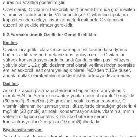
süresinin azalttığı gösterilmiştir.
Özet olarak, C vitamini (askorbik asit) önemli bir suda çözünebilen
vitamin ve antioksidandır. Vücudun düşük C vitamini depolama
kapasitesinden dolayı, insanlarınyeterli miktarda C vitaminini
düzenli bir şekilde alması gereklidir.
5.2.Farmakokinetik Özellikler Genel özellikler
:
Emilim
C vitamini ağırlıklı olarak ince barsağın üst kısmında sodyuma
bağımlı aktif transport mekanizması yoluyla emilir. C vitamini
yüksek konsantrasyonlarda bulunduğunda,emilim pasif difüzyon
yoluyla olur. 1-12 g gibi dozların oral olarak verilmesinden sonraise
emilen askorbik asit oranı yaklaşık olarak %50'den %15'e düşer,
ancak mutlak olarakemilen madde miktarı artmaya devam eder.
:
Dağılım
Askorbik asidin plazma proteinlerine bağlanma oranı yaklaşık
olarak %24'tür. Serum konsantrasyonları normal olarak 10 mg/l'dir
(60 gmol/l). 6 mg/l'nin (35 gmol/l)altındaki konsantrasyonlar, C
vitamini alımının her zaman yeterli düzeylerde olmadığınıgösterir. 4
mg/l'nin (20 gmol/l) altındaki konsantrasyonlarise, vitamin alımının
yetersizolduğunu gösterir. Klinik skorbütte ise serum
konsantrasyonları 2 mg/l'nin (10 gmol/l)altındadır.
Biyotransformasyon:
Askorbik asit, dehidroaskorbik asit üzerinden kısmen oksalik aside