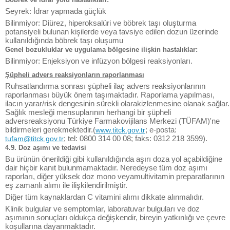
Seyrek: İdrar yapmada güçlük
Bilinmiyor: Diürez, hiperoksalüri ve böbrek taşı oluşturma
potansiyeli bulunan kişilerde veya tavsiye edilen dozun üzerinde
kullanıldığında böbrek taşı oluşumu
Genel bozukluklar ve uygulama bölgesine ilişkin hastalıklar:
Bilinmiyor: Enjeksiyon ve infüzyon bölgesi reaksiyonları.
Şüpheli advers reaksiyonların raporlanması
Ruhsatlandırma sonrası şüpheli ilaç advers reaksiyonlarının
raporlanması büyük önem taşımaktadır. Raporlama yapılması,
ilacın yarar/risk dengesinin sürekli olarakizlenmesine olanak sağlar.
Sağlık mesleği mensuplarının herhangi bir şüpheli
adversreaksiyonu Türkiye Farmakovijilans Merkezi (TÜFAM)'ne
bildirmeleri gerekmektedir.(
; e-posta:
www.titck.gov.tr
; tel: 0800 314 00 08; faks: 0312 218 3599).
tufam@titck.gov.tr
4.9. Doz aşımı ve tedavisi
Bu ürünün önerildiği gibi kullanıldığında aşırı doza yol açabildiğine
dair hiçbir kanıt bulunmamaktadır. Neredeyse tüm doz aşımı
raporları, diğer yüksek doz mono veyamultivitamin preparatlarının
eş zamanlı alımı ile ilişkilendirilmiştir.
Diğer tüm kaynaklardan C vitamini alımı dikkate alınmalıdır.
Klinik bulgular ve semptomlar, laboratuvar bulguları ve doz
aşımının sonuçları oldukça değişkendir, bireyin yatkınlığı ve çevre
koşullarına dayanmaktadır.