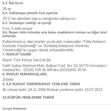
6.3. Raf ömrü
36 ay
6.4. Saklamaya yönelik özel uyarılar
25°C'nin altındaki oda sıcaklığında saklayınız.
6.5. Ambalajın niteliği ve içeriği
5 ml, 5 adet ampul
6.6. Beşeri tıbbi üründen arta kalan maddelerin imhası ve diğer özel
önlemler
Kullanılmamış olan ürünler ya da atık materyaller “Tıbbi Atıkların
Kontrolü Yönetmeliği” ve “Ambalaj Atıklarının Kontrolü
Yönetmeliği”ne uygun olarak imhaedilmelidir.
7. RUHSAT SAHİBİ
Bayer Türk Kimya San.Ltd.Şti.
Fatih Sultan Mehmet Mah. Balkan Cad. No: 53 34770 Ümraniye /
İstanbulTel. : (0216) 528 36 00Faks:(0216)645 39 50
8. RUHSAT NUMARASI(LARI)
209/89
9. İLK RUHSAT TARİHİ/RUHSAT YENİLEME TARİHİ
İlk ruhsat tarihi: 24.11.2006 Ruhsat yenileme tarihi: 19.07.2013
10.KÜB'ÜN YENİLENME TARİHİ
Google Reklamları