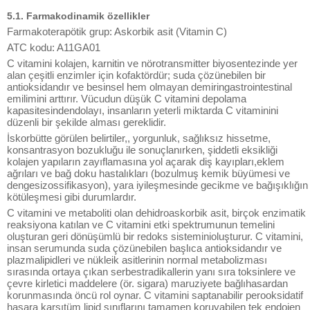
5.1. Farmakodinamik özellikler
Farmakoterapötik grup: Askorbik asit (Vitamin C)
ATC kodu: A11GA01
C vitamini kolajen, karnitin ve nörotransmitter biyosentezinde yer
alan çeşitli enzimler için kofaktördür; suda çözünebilen bir
antioksidandır ve besinsel hem olmayan demiringastrointestinal
emilimini arttırır. Vücudun düşük C vitamini depolama
kapasitesindendolayı, insanların yeterli miktarda C vitaminini
düzenli bir şekilde alması gereklidir.
İskorbütte görülen belirtiler,, yorgunluk, sağlıksız hissetme,
konsantrasyon bozukluğu ile sonuçlanırken, şiddetli eksikliği
kolajen yapıların zayıflamasına yol açarak diş kayıpları,eklem
ağrıları ve bağ doku hastalıkları (bozulmuş kemik büyümesi ve
dengesizossifikasyon), yara iyileşmesinde gecikme ve bağışıklığın
kötüleşmesi gibi durumlardır.
C vitamini ve metaboliti olan dehidroaskorbik asit, birçok enzimatik
reaksiyona katılan ve C vitamini etki spektrumunun temelini
oluşturan geri dönüşümlü bir redoks sisteminioluşturur. C vitamini,
insan serumunda suda çözünebilen başlıca antioksidandır ve
plazmalipidleri ve nükleik asitlerinin normal metabolizması
sırasında ortaya çıkan serbestradikallerin yanı sıra toksinlere ve
çevre kirletici maddelere (ör. sigara) maruziyete bağlıhasardan
korunmasında öncü rol oynar. C vitamini saptanabilir perooksidatif
hasara karşıtüm lipid sınıflarını tamamen koruyabilen tek endojen