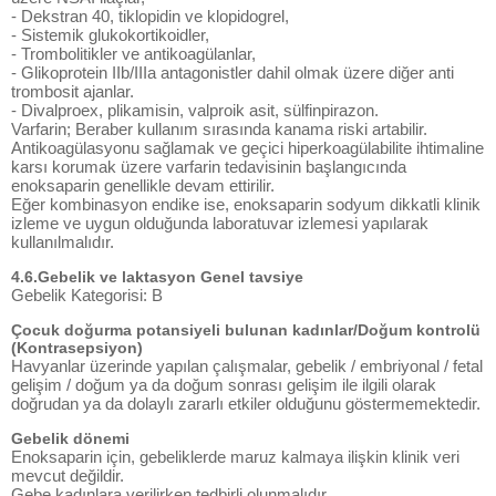
- Dekstran 40, tiklopidin ve klopidogrel,
- Sistemik glukokortikoidler,
- Trombolitikler ve antikoagülanlar,
- Glikoprotein IIb/IIIa antagonistler dahil olmak üzere diğer anti
trombosit ajanlar.
- Divalproex, plikamisin, valproik asit, sülfinpirazon.
Varfarin; Beraber kullanım sırasında kanama riski artabilir.
Antikoagülasyonu sağlamak ve geçici hiperkoagülabilite ihtimaline
karsı korumak üzere varfarin tedavisinin başlangıcında
enoksaparin genellikle devam ettirilir.
Eğer kombinasyon endike ise, enoksaparin sodyum dikkatli klinik
izleme ve uygun olduğunda laboratuvar izlemesi yapılarak
kullanılmalıdır.
4.6.Gebelik ve laktasyon Genel tavsiye
Gebelik Kategorisi: B
Çocuk doğurma potansiyeli bulunan kadınlar/Doğum kontrolü
(Kontrasepsiyon)
Havyanlar üzerinde yapılan çalışmalar, gebelik / embriyonal / fetal
gelişim / doğum ya da doğum sonrası gelişim ile ilgili olarak
doğrudan ya da dolaylı zararlı etkiler olduğunu göstermemektedir.
Gebelik dönemi
Enoksaparin için, gebeliklerde maruz kalmaya ilişkin klinik veri
mevcut değildir.
Gebe kadınlara verilirken tedbirli olunmalıdır.