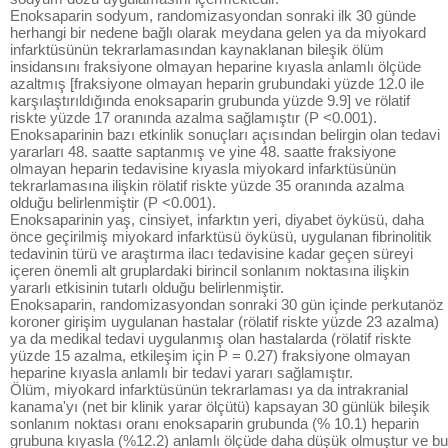
Enoksaparin sodyum, randomizasyondan sonraki ilk 30 günde
herhangi bir nedene bağlı olarak meydana gelen ya da miyokard
infarktüsünün tekrarlamasından kaynaklanan bileşik ölüm
insidansını fraksiyone olmayan heparine kıyasla anlamlı ölçüde
azaltmış [fraksiyone olmayan heparin grubundaki yüzde 12.0 ile
karşılaştırıldığında enoksaparin grubunda yüzde 9.9] ve rölatif
riskte yüzde 17 oranında azalma sağlamıştır (P <0.001).
Enoksaparinin bazı etkinlik sonuçları açısından belirgin olan tedavi
yararları 48. saatte saptanmış ve yine 48. saatte fraksiyone
olmayan heparin tedavisine kıyasla miyokard infarktüsünün
tekrarlamasına ilişkin rölatif riskte yüzde 35 oranında azalma
olduğu belirlenmiştir (P <0.001).
Enoksaparinin yaş, cinsiyet, infarktın yeri, diyabet öyküsü, daha
önce geçirilmiş miyokard infarktüsü öyküsü, uygulanan fibrinolitik
tedavinin türü ve araştırma ilacı tedavisine kadar geçen süreyi
içeren önemli alt gruplardaki birincil sonlanım noktasına ilişkin
yararlı etkisinin tutarlı olduğu belirlenmiştir.
Enoksaparin, randomizasyondan sonraki 30 gün içinde perkutanöz
koroner girişim uygulanan hastalar (rölatif riskte yüzde 23 azalma)
ya da medikal tedavi uygulanmış olan hastalarda (rölatif riskte
yüzde 15 azalma, etkileşim için P = 0.27) fraksiyone olmayan
heparine kıyasla anlamlı bir tedavi yararı sağlamıştır.
Ölüm, miyokard infarktüsünün tekrarlaması ya da intrakranial
kanama'yı (net bir klinik yarar ölçütü) kapsayan 30 günlük bileşik
sonlanım noktası oranı enoksaparin grubunda (% 10.1) heparin
grubuna kıyasla (%12.2) anlamlı ölçüde daha düşük olmuştur ve bu