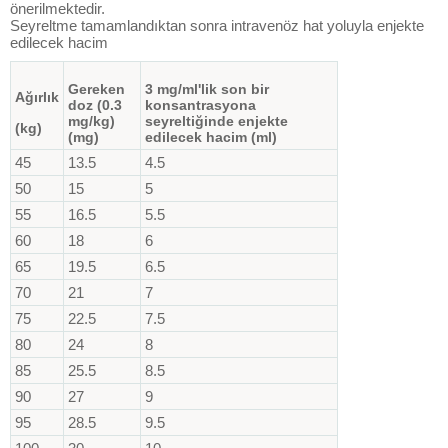
önerilmektedir.
Seyreltme tamamlandıktan sonra intravenöz hat yoluyla enjekte
edilecek hacim
Gereken
3 mg/ml'lik son bir
Ağırlık
doz (0.3
konsantrasyona
mg/kg)
seyreltiğinde enjekte
(kg)
(mg)
edilecek hacim (ml)
45
13.5
4.5
50
15
5
55
16.5
5.5
60
18
6
65
19.5
6.5
70
21
7
75
22.5
7.5
80
24
8
85
25.5
8.5
90
27
9
95
28.5
9.5