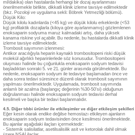
ml/dakika) olan hastalarda herhangi bir dozaj ayarlanması
önerilmemekle birlikte, dikkatli klinik izleme tavsiye edilmektedir
(bkz. Pozoloji ve uygulama sekli: Böbrek Yetmezliği bölümü).
Düşük Kilo:
Düşük kilolu kadınlarda (<45 kg) ve düşük kilolu erkeklerde (<53
kg) profilaktik dozajlarla (kiloya göre ayarlanmamış) gözlemlenen
enoksaparin sodyuma maruz kalmadaki artış, daha yüksek
kanama riskine yol açabilir. Bu nedenle, bu hastalarda dikkatli klinik
izleme tavsiye edilmektedir.
Trombosit sayımının izlenmesi:
Antikor aracılığıyla heparin kaynaklı trombositopeni riski düşük
molekül ağırlıklı heparinlerlede söz konusudur. Trombositopeni
oluşması halinde bu çoğunlukla enoksaparin sodyum tedavisi
başladıktan sonraki 5. ve 21. günler arasında görülmektedir. Bu
nedenle, enoksaparin sodyum ile tedaviye başlamadan önce ve
daha sonra tedavi süresince düzenli olarak trombosit sayımının
yapılması önerilmektedir. Uygulamada, trombosit sayımında
anlamlı bir azalma (başlangıç değerinin %30-50'si) olduğunun
doğrulanması halinde enoksaparin sodyum tedavisi derhal
kesilmeli ve başka bir tedavi başlanmalıdır.
4.5. Diğer tıbbi ürünler ile etkileşimler ve diğer etkileşim şekilleri
Eğer kesin olarak endike değilse hemostazı etkileyen ajanların
enoksaparin sodyum tedavisinden önce kesilmesi önerilmektedir.
Bu ajanlar aşağıdaki ilaçları içermektedir:
- Sistemik salisilatlar, asetilsalisilik asit ve ketorolak dahil olmak
üzere NSAİ ilaçlar,