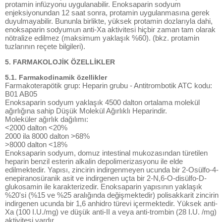
protamin infüzyonu uygulanabilir. Enoksaparin sodyum
enjeksiyonundan 12 saat sonra, protamin uygulanmasına gerek
duyulmayabilir. Bununla birlikte, yüksek protamin dozlarıyla dahi,
enoksaparin sodyumun anti-Xa aktivitesi hiçbir zaman tam olarak
nötralize edilmez (maksimum yaklaşık %60). (bkz. protamin
tuzlarının reçete bilgileri).
5. FARMAKOLOJİK ÖZELLİKLER
5.1. Farmakodinamik özellikler
Farmakoterapötik grup: Heparin grubu - Antitrombotik ATC kodu:
B01 AB05
Enoksaparin sodyum yaklaşık 4500 dalton ortalama molekül
ağırlığına sahip Düşük Molekül Ağırlıklı Heparindir.
Moleküler ağırlık dağılımı:
<2000 dalton <20%
2000 ila 8000 dalton >68%
>8000 dalton <18%
Enoksaparin sodyum, domuz intestinal mukozasından türetilen
heparin benzil esterin alkalin depolimerizasyonu ile elde
edilmektedir. Yapısı, zincirin indirgenmeyen ucunda bir 2-Osülfo-4-
enepiranosüranik asit ve indirgenen uçta bir 2-N,6-O-disülfo-D-
glukosamin ile karakterizedir. Enoksaparin yapısının yaklaşık
%20'si (%15 ve %25 aralığında değişmektedir) polisakkarit zincirin
indirgenen ucunda bir 1,6 anhidro türevi içermektedir. Yüksek anti-
Xa (100 I.U./mg) ve düşük anti-II a veya anti-trombin (28 I.U. /mg)
aktivitesi vardır.