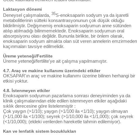
Laktasyon dönemi
35
Deneysel çalışmalarda,
S-enoksaparin sodyum ya da işaretli
metabolitlerinin sütteki konsantrasyonunun çok düşük olduğu
bildirilmiştir. Değişmemiş enoksaparin sodyumun anne sütünden
atılıp atılmadığı bilinmemektedir. Enoksaparin sodyumun oral
absorpsiyonu olası değildir. Bununla birlikte, bir önlem olarak,
enoksaparin sodyum almakta olan süt veren annelerin emzirmeden
kaçınmaları tavsiye edilmelidir.
Üreme yeteneği/Fertilite
Üreme yeteneği/fertilite'ye ait çalışma yapılmamıştır.
4.7. Araç ve makine kullanımı üzerindeki etkiler
OKSAPAR'ın araç ve makine kullanımı üzerine bilinen herhangi bir
etkisi yoktur.
4.8. İstenmeyen etkiler
Enoksaparin sodyumun pazarlama sonrası deneyiminden ya da
klinik çalışmalarından elde edilen istenmeyen etkiler aşağıdaki
sıklık derecesine göre listelenmiştir :
Çok yaygın (>1/10); yaygın (>1/100 ila <1/10); yaygın olmayan
(>1/1,000 ila <1/100); seyrek (>1/10,000 ila <1/1,000); çok seyrek
(<1/10,000); (eldeki verilerden hareketle tahmin edilemiyor).
Kan ve lenfatik sistem bozuklukları