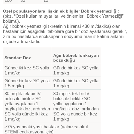
100
30
10
Özel popülasyonlara ilişkin ek bilgiler Böbrek yetmezliği:
(bkz. “Özel kullanım uyarıları ve önlemleri: Böbrek Yetmezliği”
bölümü).
Ağır böbrek yetmezliği (kreatinin klirensi <30 ml/dakika) olan
hastalar için aşağıdaki tablolara göre bir doz ayarlaması gerekir,
zira bu hastalarda enoksaparin sodyuma maruz kalma anlamlı
ölçüde artmaktadır.
Ağır böbrek fonksiyon
Standart Doz
bozukluğu
Günde iki kez SC yolla
Günde bir kez SC yolla
1 mg/kg
1 mg/kg
Günde bir kez SC yolla
Günde bir kez SC yolla
1.5 mg/kg
1 mg/kg
30 mg'lık tek bir IV
30 mg'lık tek bir IV
bolus ile birlikte SC
bolus ile birlikte SC
yolla uygulanan 1
yolla uygulanan 1
mg/kg'lık doz, ardından
mg/kg'lık doz, ardından
SC yolla günde iki kez
SC yolla günde bir kez
1 mg/kg
1 mg/kg
>75 yaşındaki yaşlı hastalar (yalnızca akut
STEMI endikasyonu için)