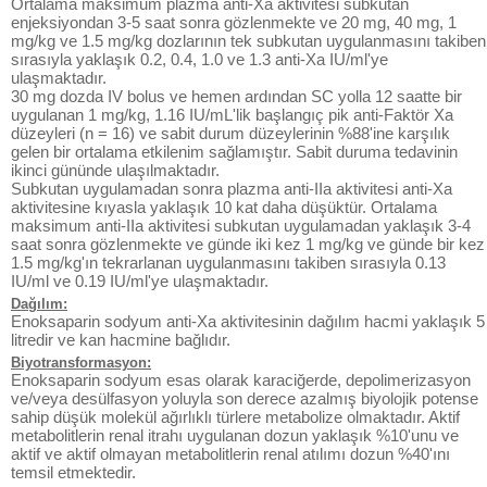
Ortalama maksimum plazma anti-Xa aktivitesi subkutan
enjeksiyondan 3-5 saat sonra gözlenmekte ve 20 mg, 40 mg, 1
mg/kg ve 1.5 mg/kg dozlarının tek subkutan uygulanmasını takiben
sırasıyla yaklaşık 0.2, 0.4, 1.0 ve 1.3 anti-Xa IU/ml'ye
ulaşmaktadır.
30 mg dozda IV bolus ve hemen ardından SC yolla 12 saatte bir
uygulanan 1 mg/kg, 1.16 IU/mL'lik başlangıç pik anti-Faktör Xa
düzeyleri (n = 16) ve sabit durum düzeylerinin %88'ine karşılık
gelen bir ortalama etkilenim sağlamıştır. Sabit duruma tedavinin
ikinci gününde ulaşılmaktadır.
Subkutan uygulamadan sonra plazma anti-IIa aktivitesi anti-Xa
aktivitesine kıyasla yaklaşık 10 kat daha düşüktür. Ortalama
maksimum anti-IIa aktivitesi subkutan uygulamadan yaklaşık 3-4
saat sonra gözlenmekte ve günde iki kez 1 mg/kg ve günde bir kez
1.5 mg/kg'ın tekrarlanan uygulanmasını takiben sırasıyla 0.13
IU/ml ve 0.19 IU/ml'ye ulaşmaktadır.
Dağılım:
Enoksaparin sodyum anti-Xa aktivitesinin dağılım hacmi yaklaşık 5
litredir ve kan hacmine bağlıdır.
Biyotransformasyon:
Enoksaparin sodyum esas olarak karaciğerde, depolimerizasyon
ve/veya desülfasyon yoluyla son derece azalmış biyolojik potense
sahip düşük molekül ağırlıklı türlere metabolize olmaktadır. Aktif
metabolitlerin renal itrahı uygulanan dozun yaklaşık %10'unu ve
aktif ve aktif olmayan metabolitlerin renal atılımı dozun %40'ını
temsil etmektedir.