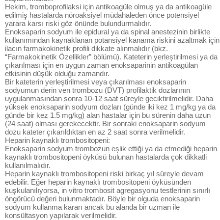
Hekim, tromboprofilaksi için antikoagüle olmuş ya da antikoagüle
edilmiş hastalarda nöroaksiyel müdahaleden önce potensiyel
yarara karsı riski göz önünde bulundurmalıdır.
Enoksaparin sodyum ile epidural ya da spinal anestezinin birlikte
kullanımından kaynaklanan potansiyel kanama riskini azaltmak için
ilacın farmakokinetik profili dikkate alınmalıdır (bkz.
“Farmakokinetik Özellikler” bölümü). Kateterin yerleştirilmesi ya da
çıkarılması için en uygun zaman enoksaparinin antikoagülan
etkisinin düşük olduğu zamandır.
Bir kateterin yerleştirilmesi veya çıkarılması enoksaparin
sodyumun derin ven trombozu (DVT) profilaktik dozlarının
uygulanmasından sonra 10-12 saat süreyle geciktirilmelidir. Daha
yüksek enoksaparin sodyum dozları (günde iki kez 1 mg/kg ya da
günde bir kez 1.5 mg/kg) alan hastalar için bu sürenin daha uzun
(24 saat) olması gerekecektir. Bir sonraki enoksaparin sodyum
dozu kateter çıkarıldıktan en az 2 saat sonra verilmelidir.
Heparin kaynaklı trombositopeni:
Enoksaparin sodyum trombozun eşlik ettiği ya da etmediği heparin
kaynaklı trombositopeni öyküsü bulunan hastalarda çok dikkatli
kullanılmalıdır.
Heparin kaynaklı trombositopeni riski birkaç yıl süreyle devam
edebilir. Eğer heparin kaynaklı trombositopeni öyküsünden
kuşkulanılıyorsa, in vitro trombosit agregasyonu testlerinin sınırlı
öngörücü değeri bulunmaktadır. Böyle bir olguda enoksaparin
sodyum kullanma kararı ancak bu alanda bir uzman ile
konsültasyon yapılarak verilmelidir.