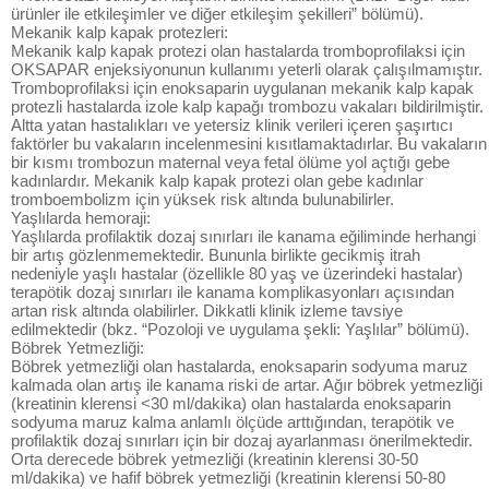
ürünler ile etkileşimler ve diğer etkileşim şekilleri” bölümü).
Mekanik kalp kapak protezleri:
Mekanik kalp kapak protezi olan hastalarda tromboprofilaksi için
OKSAPAR enjeksiyonunun kullanımı yeterli olarak çalışılmamıştır.
Tromboprofilaksi için enoksaparin uygulanan mekanik kalp kapak
protezli hastalarda izole kalp kapağı trombozu vakaları bildirilmiştir.
Altta yatan hastalıkları ve yetersiz klinik verileri içeren şaşırtıcı
faktörler bu vakaların incelenmesini kısıtlamaktadırlar. Bu vakaların
bir kısmı trombozun maternal veya fetal ölüme yol açtığı gebe
kadınlardır. Mekanik kalp kapak protezi olan gebe kadınlar
tromboembolizm için yüksek risk altında bulunabilirler.
Yaşlılarda hemoraji:
Yaşlılarda profilaktik dozaj sınırları ile kanama eğiliminde herhangi
bir artış gözlenmemektedir. Bununla birlikte gecikmiş itrah
nedeniyle yaşlı hastalar (özellikle 80 yaş ve üzerindeki hastalar)
terapötik dozaj sınırları ile kanama komplikasyonları açısından
artan risk altında olabilirler. Dikkatli klinik izleme tavsiye
edilmektedir (bkz. “Pozoloji ve uygulama şekli: Yaşlılar” bölümü).
Böbrek Yetmezliği:
Böbrek yetmezliği olan hastalarda, enoksaparin sodyuma maruz
kalmada olan artış ile kanama riski de artar. Ağır böbrek yetmezliği
(kreatinin klerensi <30 ml/dakika) olan hastalarda enoksaparin
sodyuma maruz kalma anlamlı ölçüde arttığından, terapötik ve
profilaktik dozaj sınırları için bir dozaj ayarlanması önerilmektedir.
Orta derecede böbrek yetmezliği (kreatinin klerensi 30-50
ml/dakika) ve hafif böbrek yetmezliği (kreatinin klerensi 50-80