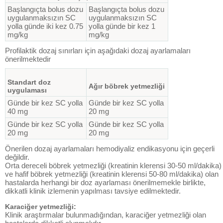
Başlangıçta bolus dozu
Başlangıçta bolus dozu
uygulanmaksızın SC
uygulanmaksızın SC
yolla günde iki kez 0.75
yolla günde bir kez 1
mg/kg
mg/kg
Profilaktik dozaj sınırları için aşağıdaki dozaj ayarlamaları
önerilmektedir
Standart doz
Ağır böbrek yetmezliği
uygulaması
Günde bir kez SC yolla
Günde bir kez SC yolla
40 mg
20 mg
Günde bir kez SC yolla
Günde bir kez SC yolla
20 mg
20 mg
Önerilen dozaj ayarlamaları hemodiyaliz endikasyonu için geçerli
değildir.
Orta dereceli böbrek yetmezliği (kreatinin klerensi 30-50 ml/dakika)
ve hafif böbrek yetmezliği (kreatinin klerensi 50-80 ml/dakika) olan
hastalarda herhangi bir doz ayarlaması önerilmemekle birlikte,
dikkatli klinik izlemenin yapılması tavsiye edilmektedir.
Karaciğer yetmezliği:
Klinik araştırmalar bulunmadığından, karaciğer yetmezliği olan