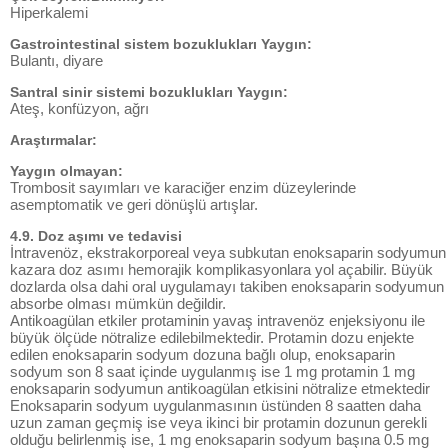
Hiperkalemi
Gastrointestinal sistem bozuklukları Yaygın:
Bulantı, diyare
Santral sinir sistemi bozuklukları Yaygın:
Ateş, konfüzyon, ağrı
Araştırmalar:
Yaygın olmayan:
Trombosit sayımları ve karaciğer enzim düzeylerinde
asemptomatik ve geri dönüşlü artışlar.
4.9. Doz aşımı ve tedavisi
İntravenöz, ekstrakorporeal veya subkutan enoksaparin sodyumun
kazara doz asımı hemorajik komplikasyonlara yol açabilir. Büyük
dozlarda olsa dahi oral uygulamayı takiben enoksaparin sodyumun
absorbe olması mümkün değildir.
Antikoagülan etkiler protaminin yavaş intravenöz enjeksiyonu ile
büyük ölçüde nötralize edilebilmektedir. Protamin dozu enjekte
edilen enoksaparin sodyum dozuna bağlı olup, enoksaparin
sodyum son 8 saat içinde uygulanmış ise 1 mg protamin 1 mg
enoksaparin sodyumun antikoagülan etkisini nötralize etmektedir
Enoksaparin sodyum uygulanmasının üstünden 8 saatten daha
uzun zaman geçmiş ise veya ikinci bir protamin dozunun gerekli
olduğu belirlenmiş ise, 1 mg enoksaparin sodyum başına 0.5 mg