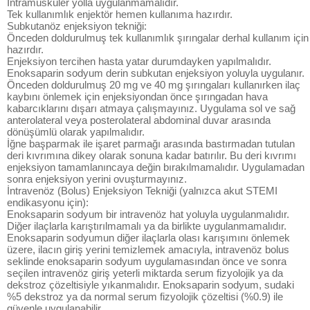
İntramüsküler yolla uygulanmamalıdır.
Tek kullanımlık enjektör hemen kullanıma hazırdır.
Subkutanöz enjeksiyon tekniği:
Önceden doldurulmuş tek kullanımlık şırıngalar derhal kullanım için
hazırdır.
Enjeksiyon tercihen hasta yatar durumdayken yapılmalıdır.
Enoksaparin sodyum derin subkutan enjeksiyon yoluyla uygulanır.
Önceden doldurulmuş 20 mg ve 40 mg şırıngaları kullanırken ilaç
kaybını önlemek için enjeksiyondan önce şırıngadan hava
kabarcıklarını dışarı atmaya çalışmayınız. Uygulama sol ve sağ
anterolateral veya posterolateral abdominal duvar arasında
dönüşümlü olarak yapılmalıdır.
İğne başparmak ile işaret parmağı arasında bastırmadan tutulan
deri kıvrımına dikey olarak sonuna kadar batırılır. Bu deri kıvrımı
enjeksiyon tamamlanıncaya değin bırakılmamalıdır. Uygulamadan
sonra enjeksiyon yerini ovuşturmayınız.
İntravenöz (Bolus) Enjeksiyon Tekniği (yalnızca akut STEMI
endikasyonu için):
Enoksaparin sodyum bir intravenöz hat yoluyla uygulanmalıdır.
Diğer ilaçlarla karıştırılmamalı ya da birlikte uygulanmamalıdır.
Enoksaparin sodyumun diğer ilaçlarla olası karışımını önlemek
üzere, ilacın giriş yerini temizlemek amacıyla, intravenöz bolus
seklinde enoksaparin sodyum uygulamasından önce ve sonra
seçilen intravenöz giriş yeterli miktarda serum fizyolojik ya da
dekstroz çözeltisiyle yıkanmalıdır. Enoksaparin sodyum, sudaki
%5 dekstroz ya da normal serum fizyolojik çözeltisi (%0.9) ile
güvenle uygulanabilir.