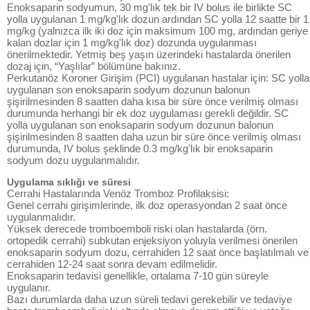
Enoksaparin sodyumun, 30 mg'lık tek bir IV bolus ile birlikte SC
yolla uygulanan 1 mg/kg'lık dozun ardından SC yolla 12 saatte bir 1
mg/kg (yalnızca ilk iki doz için maksimum 100 mg, ardından geriye
kalan dozlar için 1 mg/kg'lık doz) dozunda uygulanması
önerilmektedir. Yetmiş beş yaşın üzerindeki hastalarda önerilen
dozaj için, “Yaşlılar” bölümüne bakınız.
Perkutanöz Koroner Girişim (PCI) uygulanan hastalar için: SC yolla
uygulanan son enoksaparin sodyum dozunun balonun
şişirilmesinden 8 saatten daha kısa bir süre önce verilmiş olması
durumunda herhangi bir ek doz uygulaması gerekli değildir. SC
yolla uygulanan son enoksaparin sodyum dozunun balonun
şişirilmesinden 8 saatten daha uzun bir süre önce verilmiş olması
durumunda, IV bolus şeklinde 0.3 mg/kg'lık bir enoksaparin
sodyum dozu uygulanmalıdır.
Uygulama sıklığı ve süresi
Cerrahi Hastalarında Venöz Tromboz Profilaksisi:
Genel cerrahi girişimlerinde, ilk doz operasyondan 2 saat önce
uygulanmalıdır.
Yüksek derecede tromboemboli riski olan hastalarda (örn.
ortopedik cerrahi) subkutan enjeksiyon yoluyla verilmesi önerilen
enoksaparin sodyum dozu, cerrahiden 12 saat önce başlatılmalı ve
cerrahiden 12-24 saat sonra devam edilmelidir.
Enoksaparin tedavisi genellikle, ortalama 7-10 gün süreyle
uygulanır.
Bazı durumlarda daha uzun süreli tedavi gerekebilir ve tedaviye