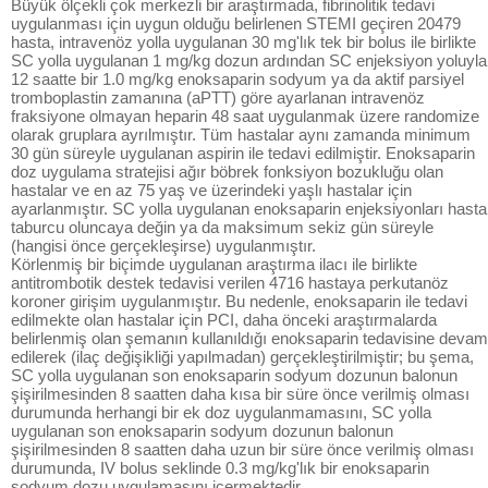
Büyük ölçekli çok merkezli bir araştırmada, fibrinolitik tedavi
uygulanması için uygun olduğu belirlenen STEMI geçiren 20479
hasta, intravenöz yolla uygulanan 30 mg'lık tek bir bolus ile birlikte
SC yolla uygulanan 1 mg/kg dozun ardından SC enjeksiyon yoluyla
12 saatte bir 1.0 mg/kg enoksaparin sodyum ya da aktif parsiyel
tromboplastin zamanına (aPTT) göre ayarlanan intravenöz
fraksiyone olmayan heparin 48 saat uygulanmak üzere randomize
olarak gruplara ayrılmıştır. Tüm hastalar aynı zamanda minimum
30 gün süreyle uygulanan aspirin ile tedavi edilmiştir. Enoksaparin
doz uygulama stratejisi ağır böbrek fonksiyon bozukluğu olan
hastalar ve en az 75 yaş ve üzerindeki yaşlı hastalar için
ayarlanmıştır. SC yolla uygulanan enoksaparin enjeksiyonları hasta
taburcu oluncaya değin ya da maksimum sekiz gün süreyle
(hangisi önce gerçekleşirse) uygulanmıştır.
Körlenmiş bir biçimde uygulanan araştırma ilacı ile birlikte
antitrombotik destek tedavisi verilen 4716 hastaya perkutanöz
koroner girişim uygulanmıştır. Bu nedenle, enoksaparin ile tedavi
edilmekte olan hastalar için PCI, daha önceki araştırmalarda
belirlenmiş olan şemanın kullanıldığı enoksaparin tedavisine devam
edilerek (ilaç değişikliği yapılmadan) gerçekleştirilmiştir; bu şema,
SC yolla uygulanan son enoksaparin sodyum dozunun balonun
şişirilmesinden 8 saatten daha kısa bir süre önce verilmiş olması
durumunda herhangi bir ek doz uygulanmamasını, SC yolla
uygulanan son enoksaparin sodyum dozunun balonun
şişirilmesinden 8 saatten daha uzun bir süre önce verilmiş olması
durumunda, IV bolus seklinde 0.3 mg/kg'lık bir enoksaparin
sodyum dozu uygulamasını içermektedir.