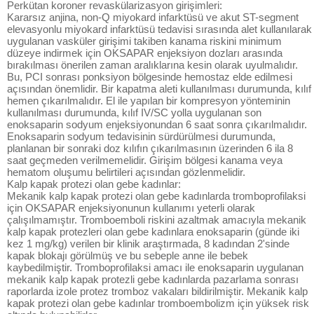
Perkütan koroner revaskülarizasyon girişimleri:
Kararsız anjina, non-Q miyokard infarktüsü ve akut ST-segment
elevasyonlu miyokard infarktüsü tedavisi sırasında alet kullanılarak
uygulanan vasküler girişimi takiben kanama riskini minimum
düzeye indirmek için OKSAPAR enjeksiyon dozları arasında
bırakılması önerilen zaman aralıklarına kesin olarak uyulmalıdır.
Bu, PCI sonrası ponksiyon bölgesinde hemostaz elde edilmesi
açısından önemlidir. Bir kapatma aleti kullanılması durumunda, kılıf
hemen çıkarılmalıdır. El ile yapılan bir kompresyon yönteminin
kullanılması durumunda, kılıf IV/SC yolla uygulanan son
enoksaparin sodyum enjeksiyonundan 6 saat sonra çıkarılmalıdır.
Enoksaparin sodyum tedavisinin sürdürülmesi durumunda,
planlanan bir sonraki doz kılıfın çıkarılmasının üzerinden 6 ila 8
saat geçmeden verilmemelidir. Girişim bölgesi kanama veya
hematom oluşumu belirtileri açısından gözlenmelidir.
Kalp kapak protezi olan gebe kadınlar:
Mekanik kalp kapak protezi olan gebe kadınlarda tromboprofilaksi
için OKSAPAR enjeksiyonunun kullanımı yeterli olarak
çalışılmamıştır. Tromboemboli riskini azaltmak amacıyla mekanik
kalp kapak protezleri olan gebe kadınlara enoksaparin (günde iki
kez 1 mg/kg) verilen bir klinik araştırmada, 8 kadından 2'sinde
kapak blokajı görülmüş ve bu sebeple anne ile bebek
kaybedilmiştir. Tromboprofilaksi amacı ile enoksaparin uygulanan
mekanik kalp kapak protezli gebe kadınlarda pazarlama sonrası
raporlarda izole protez tromboz vakaları bildirilmiştir. Mekanik kalp
kapak protezi olan gebe kadınlar tromboembolizm için yüksek risk