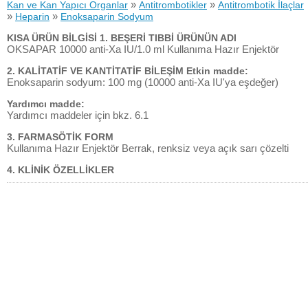
»
»
Kan ve Kan Yapıcı Organlar
Antitrombotikler
Antitrombotik İlaçlar
»
»
Heparin
Enoksaparin Sodyum
KISA ÜRÜN BİLGİSİ 1. BEŞERİ TIBBİ ÜRÜNÜN ADI
OKSAPAR 10000 anti-Xa IU/1.0 ml Kullanıma Hazır Enjektör
2. KALİTATİF VE KANTİTATİF BİLEŞİM Etkin madde:
Enoksaparin sodyum: 100 mg (10000 anti-Xa IU'ya eşdeğer)
Yardımcı madde:
Yardımcı maddeler için bkz. 6.1
3. FARMASÖTİK FORM
Kullanıma Hazır Enjektör Berrak, renksiz veya açık sarı çözelti
4. KLİNİK ÖZELLİKLER