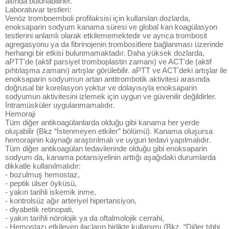
altında bulunabilirler.
Laboratuvar testleri:
Venöz tromboemboli profilaksisi için kullanılan dozlarda,
enoksaparin sodyum kanama süresi ve global kan koagülasyon
testlerini anlamlı olarak etkilememektedir ve ayrıca trombosit
agregasyonu ya da fibrinojenin trombositlere bağlanması üzerinde
herhangi bir etkisi bulunmamaktadır. Daha yüksek dozlarda,
aPTT'de (aktif parsiyel tromboplastin zamanı) ve ACT'de (aktif
pıhtılaşma zamanı) artışlar görülebilir. aPTT ve ACT'deki artışlar ile
enoksaparin sodyumun artan antitrombotik aktivitesi arasında
doğrusal bir korelasyon yoktur ve dolayısıyla enoksaparin
sodyumun aktivitesini izlemek için uygun ve güvenilir değildirler.
İntramüsküler uygulanmamalıdır.
Hemoraji
Tüm diğer antikoagülanlarda olduğu gibi kanama her yerde
oluşabilir (Bkz “İstenmeyen etkiler” bölümü). Kanama oluşursa
hemorajinin kaynağı araştırılmalı ve uygun tedavi yapılmalıdır.
Tüm diğer antikoagülan tedavilerinde olduğu gibi enoksaparin
sodyum da, kanama potansiyelinin arttığı aşağıdaki durumlarda
dikkatle kullanılmalıdır:
- bozulmuş hemostaz,
- peptik ülser öyküsü,
- yakın tarihli iskemik inme,
- kontrolsüz ağır arteriyel hipertansiyon,
- diyabetik retinopati,
- yakın tarihli nörolojik ya da oftalmolojik cerrahi,
- Hemostazı etkileyen ilaçların birlikte kullanımı (Bkz. “Diğer tıbbi