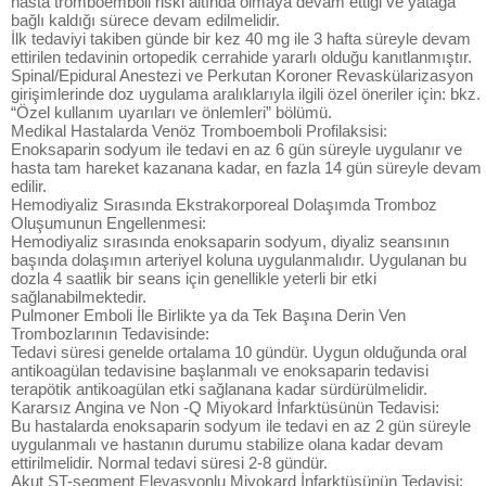
hasta tromboemboli riski altında olmaya devam ettiği ve yatağa
bağlı kaldığı sürece devam edilmelidir.
İlk tedaviyi takiben günde bir kez 40 mg ile 3 hafta süreyle devam
ettirilen tedavinin ortopedik cerrahide yararlı olduğu kanıtlanmıştır.
Spinal/Epidural Anestezi ve Perkutan Koroner Revaskülarizasyon
girişimlerinde doz uygulama aralıklarıyla ilgili özel öneriler için: bkz.
“Özel kullanım uyarıları ve önlemleri” bölümü.
Medikal Hastalarda Venöz Tromboemboli Profilaksisi:
Enoksaparin sodyum ile tedavi en az 6 gün süreyle uygulanır ve
hasta tam hareket kazanana kadar, en fazla 14 gün süreyle devam
edilir.
Hemodiyaliz Sırasında Ekstrakorporeal Dolaşımda Tromboz
Oluşumunun Engellenmesi:
Hemodiyaliz sırasında enoksaparin sodyum, diyaliz seansının
başında dolaşımın arteriyel koluna uygulanmalıdır. Uygulanan bu
dozla 4 saatlik bir seans için genellikle yeterli bir etki
sağlanabilmektedir.
Pulmoner Emboli İle Birlikte ya da Tek Başına Derin Ven
Trombozlarının Tedavisinde:
Tedavi süresi genelde ortalama 10 gündür. Uygun olduğunda oral
antikoagülan tedavisine başlanmalı ve enoksaparin tedavisi
terapötik antikoagülan etki sağlanana kadar sürdürülmelidir.
Kararsız Angina ve Non -Q Miyokard İnfarktüsünün Tedavisi:
Bu hastalarda enoksaparin sodyum ile tedavi en az 2 gün süreyle
uygulanmalı ve hastanın durumu stabilize olana kadar devam
ettirilmelidir. Normal tedavi süresi 2-8 gündür.
Akut ST-segment Elevasyonlu Miyokard İnfarktüsünün Tedavisi: