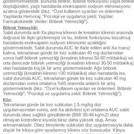
göstermemektedir. Bununla birlikte, böbrek fonksiyonu yaşla birlikte
düştüğünden, yaşlı hastalarda enoksaparin sodyum eliminasyonu
azalma gösterebilir (bkz. “Özel kullanım uyarıları ve önlemleri:
Yaşlılarda Hemoraj; “Pozoloji ve uygulama şekli: Yaşlılar;
Farmakokinetik Veriler: Böbrek Yetmezliği”).
Böbrek Yetmezliği:
Sabit durumda anti-Xa plazma klirensi ile kreatinin klirensi arasında
doğrusal bir ilişki gözlenmiştir ve bu, böbrek fonksiyonu bozulmuş
hastalarda enoksaparin sodyum klirensinin azaldığını
göstermektedir. Sabit durumda AUC ile ifade edilen anti-Xa maruz
kalma, tekrarlanan günde bir kez subkutan 40 mg dozlarından
sonra hafif böbrek yetmezliği (kreatinin klirensi 50-80 ml/dakika) ve
orta derecede böbrek yetmezliği (kreatinin klirensi 30-50 ml/dakika)
olan hastalarda küçük bir artış göstermektedir. Ağır böbrek
yetmezliği (kreatinin klirensi <30 ml/dakika) olan hastalarda ise,
sabit durumda AUC, tekrarlanan günde bir kez subkutan 40 mg
dozlarından sonra ortalama %65 oranında anlamlı bir artış
göstermektedir (bkz. “Özel kullanım uyarıları ve önlemleri: Böbrek
Yetmezliği”; “Pozoloji ve uygulama sekli: Böbrek Yetmezliği”).
Kilo:
Tekrarlanan günde bir kez subkutan 1.5 mg/kg doz
uygulamasından sonra, anti-Xa aktivitesi için ortalama AUC sabit
durumda obez sağlıklı gönüllülerde (BMI 30-48 kg/m2) obez
olmayan kontrollere kıyasla biraz daha yüksek olup, Amax
artmamaktadır. Obez bireylerde subkutan doz uygulamasıyla daha
düşük bir kiloya göre ayarlanmış klirens söz konusudur. Kiloya