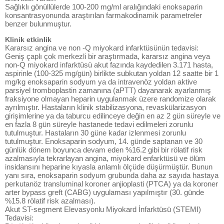
Sağlıklı gönüllülerde 100-200 mg/ml aralığındaki enoksaparin
konsantrasyonunda araştırılan farmakodinamik parametreler
benzer bulunmuştur.
Klinik etkinlik
Kararsız angina ve non -Q miyokard infarktüsünün tedavisi:
Geniş çaplı çok merkezli bir araştırmada, kararsız angina veya
non-Q miyokard infarktüsü akut fazında kaydedilen 3.171 hasta,
aspirinle (100-325 mg/gün) birlikte subkutan yoldan 12 saatte bir 1
mg/kg enoksaparin sodyum ya da intravenöz yoldan aktive
parsiyel tromboplastin zamanına (aPTT) dayanarak ayarlanmış
fraksiyone olmayan heparin uygulanmak üzere randomize olarak
ayrılmıştır. Hastaların klinik stabilizasyona, revaskülarizasyon
girişimlerine ya da taburcu edilinceye değin en az 2 gün süreyle ve
en fazla 8 gün süreyle hastanede tedavi edilmeleri zorunlu
tutulmuştur. Hastaların 30 güne kadar izlenmesi zorunlu
tutulmuştur. Enoksaparin sodyum, 14. günde saptanan ve 30
günlük dönem boyunca devam eden %16.2 gibi bir rölatif risk
azalmasıyla tekrarlayan angina, miyokard enfarktüsü ve ölüm
insidansını heparine kıyasla anlamlı ölçüde düşürmüştür. Bunun
yanı sıra, enoksaparin sodyum grubunda daha az sayıda hastaya
perkutanöz transluminal koroner anjioplasti (PTCA) ya da koroner
arter bypass greft (CABG) uygulaması yapılmıştır (30. günde
%15.8 rölatif risk azalması).
Akut ST-segment Elevasyonlu Miyokard İnfarktüsü (STEMI)
Tedavisi: