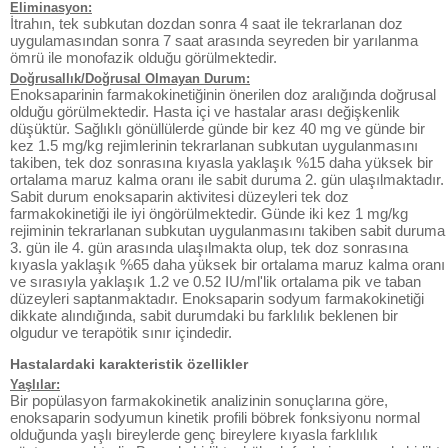
Eliminasyon:
İtrahın, tek subkutan dozdan sonra 4 saat ile tekrarlanan doz
uygulamasından sonra 7 saat arasında seyreden bir yarılanma
ömrü ile monofazik olduğu görülmektedir.
Doğrusallık/Doğrusal Olmayan Durum:
Enoksaparinin farmakokinetiğinin önerilen doz aralığında doğrusal
olduğu görülmektedir. Hasta içi ve hastalar arası değişkenlik
düşüktür. Sağlıklı gönüllülerde günde bir kez 40 mg ve günde bir
kez 1.5 mg/kg rejimlerinin tekrarlanan subkutan uygulanmasını
takiben, tek doz sonrasına kıyasla yaklaşık %15 daha yüksek bir
ortalama maruz kalma oranı ile sabit duruma 2. gün ulaşılmaktadır.
Sabit durum enoksaparin aktivitesi düzeyleri tek doz
farmakokinetiği ile iyi öngörülmektedir. Günde iki kez 1 mg/kg
rejiminin tekrarlanan subkutan uygulanmasını takiben sabit duruma
3. gün ile 4. gün arasında ulaşılmakta olup, tek doz sonrasına
kıyasla yaklaşık %65 daha yüksek bir ortalama maruz kalma oranı
ve sırasıyla yaklaşık 1.2 ve 0.52 IU/ml'lik ortalama pik ve taban
düzeyleri saptanmaktadır. Enoksaparin sodyum farmakokinetiği
dikkate alındığında, sabit durumdaki bu farklılık beklenen bir
olgudur ve terapötik sınır içindedir.
Hastalardaki karakteristik özellikler
Yaşlılar:
Bir popülasyon farmakokinetik analizinin sonuçlarına göre,
enoksaparin sodyumun kinetik profili böbrek fonksiyonu normal
olduğunda yaşlı bireylerde genç bireylere kıyasla farklılık