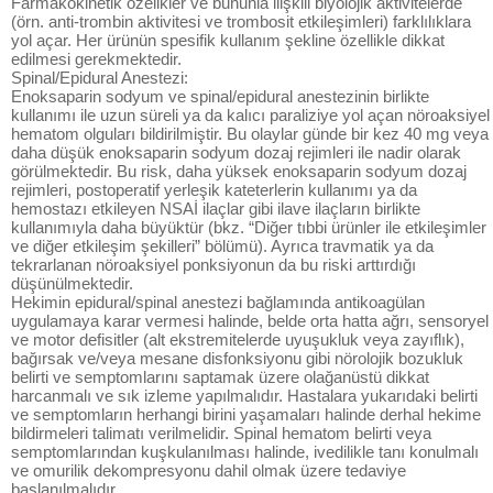
Farmakokinetik özelikler ve bununla ilişkili biyolojik aktivitelerde
(örn. anti-trombin aktivitesi ve trombosit etkileşimleri) farklılıklara
yol açar. Her ürünün spesifik kullanım şekline özellikle dikkat
edilmesi gerekmektedir.
Spinal/Epidural Anestezi:
Enoksaparin sodyum ve spinal/epidural anestezinin birlikte
kullanımı ile uzun süreli ya da kalıcı paraliziye yol açan nöroaksiyel
hematom olguları bildirilmiştir. Bu olaylar günde bir kez 40 mg veya
daha düşük enoksaparin sodyum dozaj rejimleri ile nadir olarak
görülmektedir. Bu risk, daha yüksek enoksaparin sodyum dozaj
rejimleri, postoperatif yerleşik kateterlerin kullanımı ya da
hemostazı etkileyen NSAİ ilaçlar gibi ilave ilaçların birlikte
kullanımıyla daha büyüktür (bkz. “Diğer tıbbi ürünler ile etkileşimler
ve diğer etkileşim şekilleri” bölümü). Ayrıca travmatik ya da
tekrarlanan nöroaksiyel ponksiyonun da bu riski arttırdığı
düşünülmektedir.
Hekimin epidural/spinal anestezi bağlamında antikoagülan
uygulamaya karar vermesi halinde, belde orta hatta ağrı, sensoryel
ve motor defisitler (alt ekstremitelerde uyuşukluk veya zayıflık),
bağırsak ve/veya mesane disfonksiyonu gibi nörolojik bozukluk
belirti ve semptomlarını saptamak üzere olağanüstü dikkat
harcanmalı ve sık izleme yapılmalıdır. Hastalara yukarıdaki belirti
ve semptomların herhangi birini yaşamaları halinde derhal hekime
bildirmeleri talimatı verilmelidir. Spinal hematom belirti veya
semptomlarından kuşkulanılması halinde, ivedilikle tanı konulmalı
ve omurilik dekompresyonu dahil olmak üzere tedaviye
başlanılmalıdır.