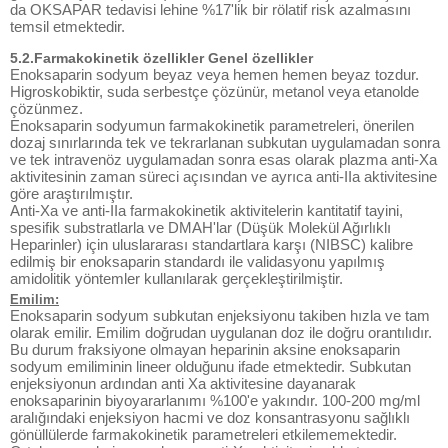
da OKSAPAR tedavisi lehine %17'lik bir rölatif risk azalmasını
temsil etmektedir.
5.2.Farmakokinetik özellikler Genel özellikler
Enoksaparin sodyum beyaz veya hemen hemen beyaz tozdur.
Higroskobiktir, suda serbestçe çözünür, metanol veya etanolde
çözünmez.
Enoksaparin sodyumun farmakokinetik parametreleri, önerilen
dozaj sınırlarında tek ve tekrarlanan subkutan uygulamadan sonra
ve tek intravenöz uygulamadan sonra esas olarak plazma anti-Xa
aktivitesinin zaman süreci açısından ve ayrıca anti-IIa aktivitesine
göre araştırılmıştır.
Anti-Xa ve anti-IIa farmakokinetik aktivitelerin kantitatif tayini,
spesifik substratlarla ve DMAH'lar (Düşük Molekül Ağırlıklı
Heparinler) için uluslararası standartlara karşı (NIBSC) kalibre
edilmiş bir enoksaparin standardı ile validasyonu yapılmış
amidolitik yöntemler kullanılarak gerçekleştirilmiştir.
Emilim:
Enoksaparin sodyum subkutan enjeksiyonu takiben hızla ve tam
olarak emilir. Emilim doğrudan uygulanan doz ile doğru orantılıdır.
Bu durum fraksiyone olmayan heparinin aksine enoksaparin
sodyum emiliminin lineer olduğunu ifade etmektedir. Subkutan
enjeksiyonun ardından anti Xa aktivitesine dayanarak
enoksaparinin biyoyararlanımı %100'e yakındır. 100-200 mg/ml
aralığındaki enjeksiyon hacmi ve doz konsantrasyonu sağlıklı
gönüllülerde farmakokinetik parametreleri etkilememektedir.