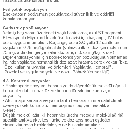
hastalarda dikkatli olunmalıdır.
Pediyatrik popülasyon:
Enoksaparin sodyumun çocuklardaki güvenilirlik ve etkinliği
kanıtlanmamıştır.
Geriyatrik popülasyon:
Yetmiş beş yaşın üzerindeki yaşlı hastalarda, akut ST-segment
Elevasyonlu Miyokard İnfarktüsü tedavisi için başlangıç IV bolus
dozu uygulanmamalıdır. Başlangıç dozu SC yolla 12 saatte bir
uygulanan 0.75 mg/kg olmalıdır (yalnızca ilk iki doz için maksimum
75 mg, ardından geriye kalan dozlar için 0.75 mg/kg'lık doz).
Diğer endikasyonlar için böbrek fonksiyon bozukluğunun olmaması
halinde yaşlılarda herhangi bir doz azaltılmasına gerek yoktur (bkz.
“Özel kullanım uyarıları ve önlemleri: Yaşlılarda Hemoraji” ,
“Pozoloji ve uygulama şekli ve dozu: Böbrek Yetmezliği”).
4.3. Kontrendikasyonlar
• Enoksaparin sodyum, heparin ya da diğer düşük molekül ağırlıklı
heparinler dahil olmak üzere heparin türevlerine karsı aşırı
duyarlılık,
• Aktif majör kanama ve yakın tarihli hemorajik inme dahil olmak
üzere yüksek kontrolsüz hemoraji riski taşıyan hastalıklar.
Genel:
Düşük molekül ağırlıklı heparinler üretim metodu, molekül ağırlığı,
spesifik anti-Xa aktivitesi, ünite ve doz açısından eşdeğer
olmadıklarından birbirlerinin yerine kullanılmamalıdır.