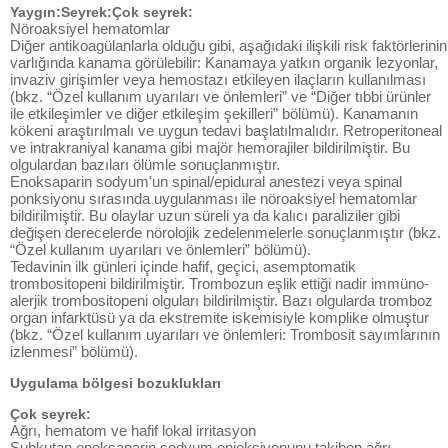
Yaygın:Seyrek:Çok seyrek:
Nöroaksiyel hematomlar
Diğer antikoagülanlarla olduğu gibi, aşağıdaki ilişkili risk faktörlerinin
varlığında kanama görülebilir: Kanamaya yatkın organik lezyonlar,
invaziv girişimler veya hemostazı etkileyen ilaçların kullanılması
(bkz. “Özel kullanım uyarıları ve önlemleri” ve “Diğer tıbbi ürünler
ile etkileşimler ve diğer etkileşim şekilleri” bölümü). Kanamanın
kökeni araştırılmalı ve uygun tedavi başlatılmalıdır. Retroperitoneal
ve intrakraniyal kanama gibi majör hemorajiler bildirilmiştir. Bu
olgulardan bazıları ölümle sonuçlanmıştır.
Enoksaparin sodyum'un spinal/epidural anestezi veya spinal
ponksiyonu sırasında uygulanması ile nöroaksiyel hematomlar
bildirilmiştir. Bu olaylar uzun süreli ya da kalıcı paraliziler gibi
değişen derecelerde nörolojik zedelenmelerle sonuçlanmıştır (bkz.
“Özel kullanım uyarıları ve önlemleri” bölümü).
Tedavinin ilk günleri içinde hafif, geçici, asemptomatik
trombositopeni bildirilmiştir. Trombozun eşlik ettiği nadir immüno-
alerjik trombositopeni olguları bildirilmiştir. Bazı olgularda tromboz
organ infarktüsü ya da ekstremite iskemisiyle komplike olmuştur
(bkz. “Özel kullanım uyarıları ve önlemleri: Trombosit sayımlarının
izlenmesi” bölümü).
Uygulama bölgesi bozuklukları
Çok seyrek:
Ağrı, hematom ve hafif lokal irritasyon
Subkutan enoksaparin sodyum enjeksiyonunu takiben ağrı,