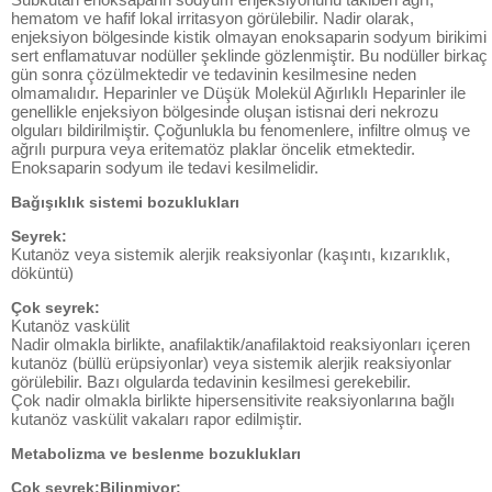
hematom ve hafif lokal irritasyon görülebilir. Nadir olarak,
enjeksiyon bölgesinde kistik olmayan enoksaparin sodyum birikimi
sert enflamatuvar nodüller şeklinde gözlenmiştir. Bu nodüller birkaç
gün sonra çözülmektedir ve tedavinin kesilmesine neden
olmamalıdır. Heparinler ve Düşük Molekül Ağırlıklı Heparinler ile
genellikle enjeksiyon bölgesinde oluşan istisnai deri nekrozu
olguları bildirilmiştir. Çoğunlukla bu fenomenlere, infiltre olmuş ve
ağrılı purpura veya eritematöz plaklar öncelik etmektedir.
Enoksaparin sodyum ile tedavi kesilmelidir.
Bağışıklık sistemi bozuklukları
Seyrek:
Kutanöz veya sistemik alerjik reaksiyonlar (kaşıntı, kızarıklık,
döküntü)
Çok seyrek:
Kutanöz vaskülit
Nadir olmakla birlikte, anafilaktik/anafilaktoid reaksiyonları içeren
kutanöz (büllü erüpsiyonlar) veya sistemik alerjik reaksiyonlar
görülebilir. Bazı olgularda tedavinin kesilmesi gerekebilir.
Çok nadir olmakla birlikte hipersensitivite reaksiyonlarına bağlı
kutanöz vaskülit vakaları rapor edilmiştir.
Metabolizma ve beslenme bozuklukları
Çok seyrek:Bilinmiyor: