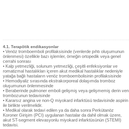
4.1. Terapötik endikasyonlar
• Venöz tromboemboli profilaksisinde (venlerde pıhtı oluşumunun
önlenmesi) özellikle bazı işlemler, örneğin ortopedik veya genel
cerrahi sonrası
• Kalp yetmezliği, solunum yetmezliği, çeşitli enfeksiyonlar ve
romatizmal hastalıkları içeren akut medikal hastalıklar nedeniyle
yatağa bağlı hastaların venöz tromboembolisinin profilaksisinde
• Hemodiyaliz sırasında ekstrakorporeal dolaşımda tromboz
oluşumunun önlenmesinde
• Beraberinde pulmoner emboli gelişmiş veya gelişmemiş derin ven
trombozunun tedavisinde
• Kararsız angina ve non-Q miyokard infarktüsü tedavisinde aspirin
ile birlikte verilmelidir.
• Medikal olarak tedavi edilen ya da daha sonra Perkütanöz
Koroner Girişim (PCI) uygulanan hastalar da dahil olmak üzere,
akut ST-segment elevasyonlu miyokard infarktüsünün (STEMI)
tedavisi.