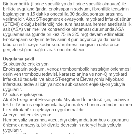
Bir trombolitik (fibrine spesifik ya da fibrine spesifik olmayan) ile
birlikte uygulandığında, enoksaparin sodyum, fibronilitik tedavinin
başlangıcının 15 dakika öncesi ila 30 dakika sonrası arasında
verilmelidir. Akut ST-segment elevasyonlu miyokard infarktüsünün
(STEMI) olduğu belirlendiğinde, tüm hastalara hemen asetilsalisilik
asit (ASA) verilmeli ve kontrendike olmaması durumunda ASA
uygulamasına (günde bir kez 75 ila 325 mg) devam edilmelidir.
Enoksaparin sodyum tedavisinin 8 gün boyunca ya da hasta
taburcu edilinceye kadar sürdürülmesi hangisinin daha önce
gerçekleştiğine bağlı olarak önerilmektedir.
Uygulama şekli
Subkutanöz enjeksiyon:
Enoksaparin sodyum, venöz tromboembolik hastalığın önlenmesi,
derin ven trombozu tedavisi, kararsız anjina ve non-Q miyokard
infarktüsü tedavisi ve akut ST-segment Elevasyonlu Miyokard
İnfarktüsü tedavisi için yalnızca subkutanöz enjeksiyon yoluyla
uygulanır.
IV bolus enjeksiyonu:
Akut ST-segment Elevasyonlu Miyokard İnfarktüsü için, tedaviye
tek bir IV bolus enjeksiyonla başlanmalı ve bunun ardından hemen
bir subkutanöz enjeksiyon uygulanmalıdır.
Arteryel hat enjeksiyonu:
Hemodiyaliz sırasında vücut dışı dolaşımda trombus oluşumunu
önlemek amacıyla, bir diyaliz devresinin arteryel hattı yoluyla
uygulanır.