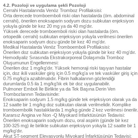
4.2. Pozoloji ve uygulama şekli Pozoloji
Cerrahi Hastalarında Venöz Tromboz Profilaksisi:
Orta derecede tromboemboli riski olan hastalarda (örn. abdominal
cerrahi), önerilen enoksaparin sodyum dozu subkutan enjeksiyon
yoluyla günde bir kez 20 mg ya da 40 mg'dır.
Yüksek derecede tromboemboli riski olan hastalarda (örn.
ortopedik cerrahi) subkutan enjeksiyon yoluyla verilmesi önerilen
enoksaparin sodyum dozu günde bir kez 40 mg'dır.
Medikal Hastalarda Venöz Tromboemboli Profilaksisi:
Önerilen doz subkutan enjeksiyon yoluyla günde bir kez 40 mg'dır.
Hemodiyaliz Sırasında Ekstrakorporeal Dolaşımda Tromboz
Oluşumunun Engellenmesi:
Önerilen doz 1 mg/kg'dır. Yüksek hemoraji riski taşıyan hastalar
için, doz ikili vasküler giriş için 0.5 mg/kg'a ve tek vasküler giriş için
0.75 mg/kg'a azaltılmalıdır. Fibrin halkalarının gözlendiği
durumlarda 0.5 ila 1 mg/kg'lık ek bir doz uygulanabilir.
Pulmoner Emboli İle Birlikte ya da Tek Başına Derin Ven
Trombozlarının Tedavisinde:
Enoksaparin sodyum 1.5 mg/kg günde tek enjeksiyon olarak ya da
12 saatte bir 1 mg/kg doz subkutan olarak verilmelidir. Komplike
tromboembolik hastalıklarda 1 mg/kg günde 2 kez verilmesi önerilir.
Kararsız Angina ve Non -Q Miyokard İnfarktüsünün Tedavisi:
Önerilen enoksaparin sodyum dozu, oral aspirin (günde bir kez
100-325 mg) ile birlikte subkutan enjeksiyon yoluyla 12 saatte bir 1
mg/kg'dır.
Akut ST-segment Elevasyonlu Miyokard İnfarktüsünün Tedavisi: