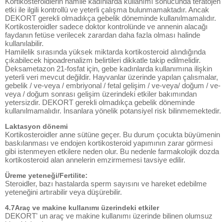
Kortikosteroidlerin hamile kadınlarda kullanımı sonucunda teratojen
etki ile ilgili kontrollü ve yeterli çalışma bulunmamaktadır. Ancak
DEKORT gerekli olmadıkça gebelik döneminde kullanılmamalıdır.
Kortikosteroidler sadece doktor kontrolünde ve annenin alacağı
faydanın fetüse verilecek zarardan daha fazla olması halinde
kullanılabilir.
Hamilelik sırasında yüksek miktarda kortikosteroid alındığında
çıkabilecek hipoadrenalizm belirtileri dikkatle takip edilmelidir.
Deksametazon 21-fosfat için, gebe kadınlarda kullanımına ilişkin
yeterli veri mevcut değildir. Hayvanlar üzerinde yapılan çalısmalar,
gebelik / ve-veya / embriyonal / fetal gelişim / ve-veya/ doğum / ve-
veya / doğum sonrası gelişim üzerindeki etkiler bakımından
yetersizdir. DEKORT gerekli olmadıkça gebelik döneminde
kullanılmamalıdır. İnsanlara yönelik potansiyel risk bilinmemektedir.
Laktasyon dönemi
Kortikosteroidler anne sütüne geçer. Bu durum çocukta büyümenin
baskılanması ve endojen kortikosteroid yapımının zarar görmesi
gibi istenmeyen etkilere neden olur. Bu nedenle farmakolojik dozda
kortikosteroid alan annelerin emzirmemesi tavsiye edilir.
Üreme yeteneği/Fertilite:
Steroidler, bazı hastalarda sperm sayısını ve hareket edebilme
yeteneğini artırabilir veya düşürebilir.
4.7Araç ve makine kullanımı üzerindeki etkiler
DEKORT' un araç ve makine kullanımı üzerinde bilinen olumsuz