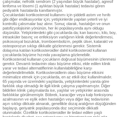
çalışmalar, nefrotik sendrom (2 yaşından büyük hastalar), agresif
lenfoma ve lösemi (1 aylıktan büyük hastalar) tedavisi gören
pediyatrik hastalarda kanıtlanmıştır.
Çocuklardaki kortikosteroid kullanımı için şiddetli astım ve hırıltı
gibi diğer endikasyonlar için; yetişkinlerde yapılan yeterli ve iyi
kontrollü çalısmalar baz alınır. Sonuç olarak, hastalığın ve onun
patofizyolojisinin yönünün, her iki popülasyonda aynı oldugu
düşünülür. Yetişkinlerdeki gibi çocuklarda da; kan basıncı, kilo, boy,
intraoküler basınç ve enfeksiyon varlığının klinik değerlendirmesi,
psikososyal bozukluk, tromboembolizm, peptik ülser, katarakt ve
osteoporozun sıklıgı dikkatle gözlenmesi gerekir. Sistemik
dolaşıma katılan kortikosteroidler dahil kortikosteroid kullanan
çocuklarda büyüme hızında yavaşlama gözlenebilir.
Kortikosteroid kullanan çocukların doğrusal büyümesinin izlenmesi
gerekir. Devamlı tedavinin olası büyüme etkisi, elde edilen klinik
yarar ve tedavi alternatiflerinin kullanılabilirliğine karşı
değerlendirilmelidir. Kortikosteroidlerin olası büyüme etkisini
minimalize etmek için çocuklarda, en az etkili doz kullanılmalıdır.
65 yaşında ve üzerindeki yaşlılarda, yetişkinlerdeki yanıta göre
farklılık olup olmadığı ile ilgili klinik çalışma yapılmamıştır. Diğer
bildirilen klinik çalışmalarda ise, yaşlılar ve yetişkinler arasında
farklılıklar görülmemiştir. Böbrek, karaciğer veya kalp fonksiyonu
azalmasının ve eşlik eden hastalığın veya diğer ilaç tedavisinin
aşırı sıklıgı dikkate alınarak, genellikle dozaj aralığının düşüğünden
başlayıp, geriyatrik popülasyonda doz seçiminde dikkatli
olunmalıdır. Özellikle kortikosteroidler ile tedavi edilen yaşlı
hastalarda diyabet, sıvı retansiyonu ve hipertansiyon riski göz