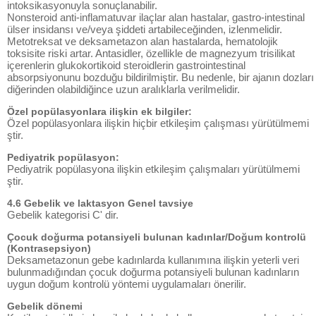
intoksikasyonuyla sonuçlanabilir.
Nonsteroid anti-inflamatuvar ilaçlar alan hastalar, gastro-intestinal
ülser insidansı ve/veya şiddeti artabileceğinden, izlenmelidir.
Metotreksat ve deksametazon alan hastalarda, hematolojik
toksisite riski artar. Antasidler, özellikle de magnezyum trisilikat
içerenlerin glukokortikoid steroidlerin gastrointestinal
absorpsiyonunu bozduğu bildirilmiştir. Bu nedenle, bir ajanın dozları
diğerinden olabildiğince uzun aralıklarla verilmelidir.
Özel popülasyonlara ilişkin ek bilgiler:
Özel popülasyonlara ilişkin hiçbir etkileşim çalışması yürütülmemi
ştir.
Pediyatrik popülasyon:
Pediyatrik popülasyona ilişkin etkileşim çalışmaları yürütülmemi
ştir.
4.6 Gebelik ve laktasyon Genel tavsiye
Gebelik kategorisi C' dir.
Çocuk doğurma potansiyeli bulunan kadınlar/Doğum kontrolü
(Kontrasepsiyon)
Deksametazonun gebe kadınlarda kullanımına ilişkin yeterli veri
bulunmadığından çocuk doğurma potansiyeli bulunan kadınların
uygun doğum kontrolü yöntemi uygulamaları önerilir.
Gebelik dönemi