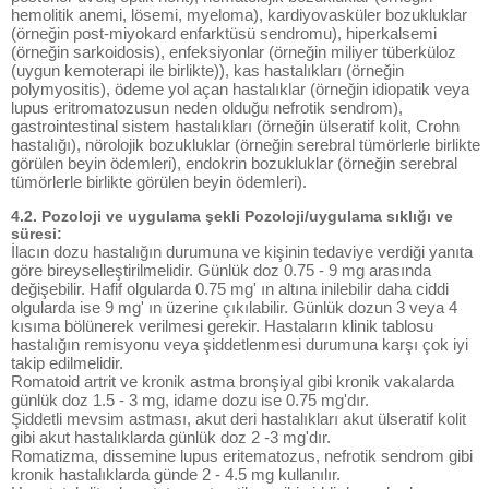
hemolitik anemi, lösemi, myeloma), kardiyovasküler bozukluklar
(örneğin post-miyokard enfarktüsü sendromu), hiperkalsemi
(örneğin sarkoidosis), enfeksiyonlar (örneğin miliyer tüberküloz
(uygun kemoterapi ile birlikte)), kas hastalıkları (örneğin
polymyositis), ödeme yol açan hastalıklar (örneğin idiopatik veya
lupus eritromatozusun neden olduğu nefrotik sendrom),
gastrointestinal sistem hastalıkları (örneğin ülseratif kolit, Crohn
hastalığı), nörolojik bozukluklar (örneğin serebral tümörlerle birlikte
görülen beyin ödemleri), endokrin bozukluklar (örneğin serebral
tümörlerle birlikte görülen beyin ödemleri).
4.2. Pozoloji ve uygulama şekli Pozoloji/uygulama sıklığı ve
süresi:
İlacın dozu hastalığın durumuna ve kişinin tedaviye verdiği yanıta
göre bireyselleştirilmelidir. Günlük doz 0.75 - 9 mg arasında
değişebilir. Hafif olgularda 0.75 mg' ın altına inilebilir daha ciddi
olgularda ise 9 mg' ın üzerine çıkılabilir. Günlük dozun 3 veya 4
kısıma bölünerek verilmesi gerekir. Hastaların klinik tablosu
hastalığın remisyonu veya şiddetlenmesi durumuna karşı çok iyi
takip edilmelidir.
Romatoid artrit ve kronik astma bronşiyal gibi kronik vakalarda
günlük doz 1.5 - 3 mg, idame dozu ise 0.75 mg'dır.
Şiddetli mevsim astması, akut deri hastalıkları akut ülseratif kolit
gibi akut hastalıklarda günlük doz 2 -3 mg'dır.
Romatizma, dissemine lupus eritematozus, nefrotik sendrom gibi
kronik hastalıklarda günde 2 - 4.5 mg kullanılır.