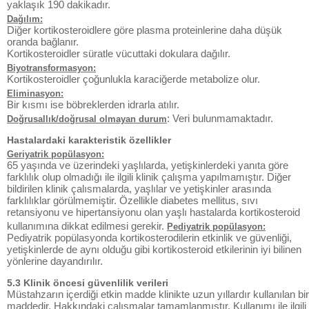
yaklaşık 190 dakikadır.
Dağılım:
Diğer kortikosteroidlere göre plasma proteinlerine daha düşük
oranda bağlanır.
Kortikosteroidler süratle vücuttaki dokulara dağılır.
Biyotransformasyon:
Kortikosteroidler çoğunlukla karaciğerde metabolize olur.
Eliminasyon:
Bir kısmı ise böbreklerden idrarla atılır.
: Veri bulunmamaktadır.
Doğrusallık/doğrusal olmayan durum
Hastalardaki karakteristik özellikler
Geriyatrik popülasyon:
65 yaşında ve üzerindeki yaşlılarda, yetişkinlerdeki yanıta göre
farklılık olup olmadığı ile ilgili klinik çalışma yapılmamıştır. Diğer
bildirilen klinik çalısmalarda, yaşlılar ve yetişkinler arasında
farklılıklar görülmemiştir. Özellikle diabetes mellitus, sıvı
retansiyonu ve hipertansiyonu olan yaşlı hastalarda kortikosteroid
kullanımına dikkat edilmesi gerekir.
Pediyatrik popülasyon:
Pediyatrik popülasyonda kortikosterodilerin etkinlik ve güvenliği,
yetişkinlerde de aynı olduğu gibi kortikosteroid etkilerinin iyi bilinen
yönlerine dayandırılır.
5.3 Klinik öncesi güvenlilik verileri
Müstahzarın içerdiği etkin madde klinikte uzun yıllardır kullanılan bir
maddedir. Hakkındaki çalışmalar tamamlanmıştır. Kullanımı ile ilgili