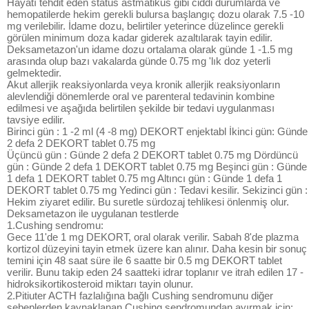
Hayatı tehdit eden status astmatikus gibi ciddi durumlarda ve
hemopatilerde hekim gerekli bulursa başlangıç dozu olarak 7.5 -10
mg verilebilir. İdame dozu, belirtiler yeterince düzelince gerekli
görülen minimum doza kadar giderek azaltılarak tayin edilir.
Deksametazon'un idame dozu ortalama olarak günde 1 -1.5 mg
arasında olup bazı vakalarda günde 0.75 mg 'lık doz yeterli
gelmektedir.
Akut allerjik reaksiyonlarda veya kronik allerjik reaksiyonların
alevlendiği dönemlerde oral ve parenteral tedavinin kombine
edilmesi ve aşağıda belirtilen şekilde bir tedavi uygulanması
tavsiye edilir.
Birinci gün : 1 -2 ml (4 -8 mg) DEKORT enjektabl İkinci gün: Günde
2 defa 2 DEKORT tablet 0.75 mg
Üçüncü gün : Günde 2 defa 2 DEKORT tablet 0.75 mg Dördüncü
gün : Günde 2 defa 1 DEKORT tablet 0.75 mg Beşinci gün : Günde
1 defa 1 DEKORT tablet 0.75 mg Altıncı gün : Günde 1 defa 1
DEKORT tablet 0.75 mg Yedinci gün : Tedavi kesilir. Sekizinci gün :
Hekim ziyaret edilir. Bu suretle sürdozaj tehlikesi önlenmiş olur.
Deksametazon ile uygulanan testlerde
1.Cushing sendromu:
Gece 11'de 1 mg DEKORT, oral olarak verilir. Sabah 8'de plazma
kortizol düzeyini tayin etmek üzere kan alınır. Daha kesin bir sonuç
temini için 48 saat süre ile 6 saatte bir 0.5 mg DEKORT tablet
verilir. Bunu takip eden 24 saatteki idrar toplanır ve itrah edilen 17 -
hidroksikortikosteroid miktarı tayin olunur.
2.Pitiuter ACTH fazlalığına bağlı Cushing sendromunu diğer
sebeplerden kaynaklanan Cushing sendromundan ayırmak için: