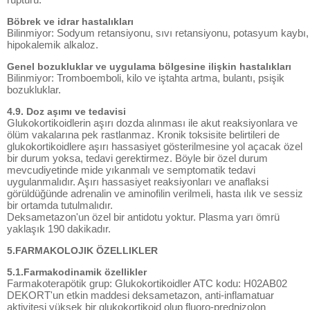
Böbrek ve idrar hastalıkları
Bilinmiyor: Sodyum retansiyonu, sıvı retansiyonu, potasyum kaybı,
hipokalemik alkaloz.
Genel bozukluklar ve uygulama bölgesine ilişkin hastalıkları
Bilinmiyor: Tromboemboli, kilo ve iştahta artma, bulantı, psişik
bozukluklar.
4.9. Doz aşımı ve tedavisi
Glukokortikoidlerin aşırı dozda alınması ile akut reaksiyonlara ve
ölüm vakalarına pek rastlanmaz. Kronik toksisite belirtileri de
glukokortikoidlere aşırı hassasiyet gösterilmesine yol açacak özel
bir durum yoksa, tedavi gerektirmez. Böyle bir özel durum
mevcudiyetinde mide yıkanmalı ve semptomatik tedavi
uygulanmalıdır. Aşırı hassasiyet reaksiyonları ve anaflaksi
görüldüğünde adrenalin ve aminofilin verilmeli, hasta ılık ve sessiz
bir ortamda tutulmalıdır.
Deksametazon'un özel bir antidotu yoktur. Plasma yarı ömrü
yaklaşık 190 dakikadır.
5.FARMAKOLOJIK ÖZELLIKLER
5.1.Farmakodinamik özellikler
Farmakoterapötik grup: Glukokortikoidler ATC kodu: H02AB02
DEKORT'un etkin maddesi deksametazon, anti-inflamatuar
aktivitesi yüksek bir glukokortikoid olup fluoro-prednizolon