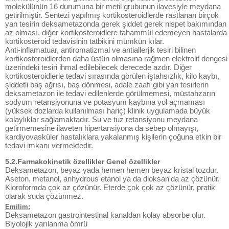
molekülünün 16 durumuna bir metil grubunun ilavesiyle meydana
getirilmiştir. Sentezi yapılmış kortikosteroidlerde rastlanan birçok
yan tesirin deksametazonda gerek şiddet gerek nispet bakımından
az olması, diğer kortikosteroidlere tahammül edemeyen hastalarda
kortikosteroid tedavisinin tatbikini mümkün kılar.
Anti-inflamatuar, antiromatizmal ve antiallerjik tesiri bilinen
kortikosteroidlerden daha üstün olmasına rağmen elektrolit dengesi
üzerindeki tesiri ihmal edilebilecek derecede azdır. Diğer
kortikosteroidlerle tedavi sırasında görülen iştahsızlık, kilo kaybı,
şiddetli baş ağrısı, baş dönmesi, adale zaafı gibi yan tesirlerin
deksametazon ile tedavi edilenlerde görülmemesi, müstahzarın
sodyum retansiyonuna ve potasyum kaybına yol açmaması
(yüksek dozlarda kullanılması hariç) klinik uygulamada büyük
kolaylıklar sağlamaktadır. Su ve tuz retansiyonu meydana
getirmemesine ilaveten hipertansiyona da sebep olmayışı,
kardiyovasküler hastalıklara yakalanmış kişilerin çoğuna etkin bir
tedavi imkanı vermektedir.
5.2.Farmakokinetik özellikler Genel özellikler
Deksametazon, beyaz yada hemen hemen beyaz kristal tozdur.
Aseton, metanol, anhydrous etanol ya da dioksan'da az çözünür.
Kloroformda çok az çözünür. Eterde çok çok az çözünür, pratik
olarak suda çözünmez.
Emilim:
Deksametazon gastrointestinal kanaldan kolay absorbe olur.
Biyolojik yarılanma ömrü