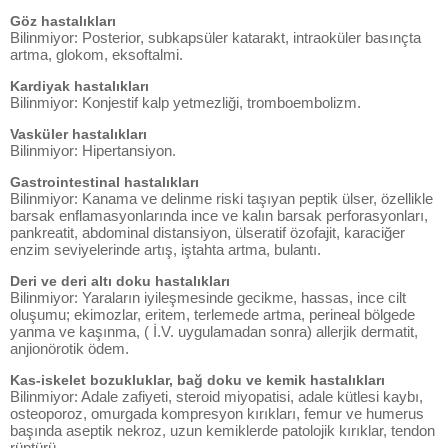
Göz hastalıkları
Bilinmiyor: Posterior, subkapsüler katarakt, intraoküler basınçta
artma, glokom, eksoftalmi.
Kardiyak hastalıkları
Bilinmiyor: Konjestif kalp yetmezliği, tromboembolizm.
Vasküler hastalıkları
Bilinmiyor: Hipertansiyon.
Gastrointestinal hastalıkları
Bilinmiyor: Kanama ve delinme riski taşıyan peptik ülser, özellikle
barsak enflamasyonlarında ince ve kalın barsak perforasyonları,
pankreatit, abdominal distansiyon, ülseratif özofajit, karaciğer
enzim seviyelerinde artış, iştahta artma, bulantı.
Deri ve deri altı doku hastalıkları
Bilinmiyor: Yaraların iyileşmesinde gecikme, hassas, ince cilt
oluşumu; ekimozlar, eritem, terlemede artma, perineal bölgede
yanma ve kaşınma, ( İ.V. uygulamadan sonra) allerjik dermatit,
anjionörotik ödem.
Kas-iskelet bozukluklar, bağ doku ve kemik hastalıkları
Bilinmiyor: Adale zafiyeti, steroid miyopatisi, adale kütlesi kaybı,
osteoporoz, omurgada kompresyon kırıkları, femur ve humerus
başında aseptik nekroz, uzun kemiklerde patolojik kırıklar, tendon
rüptürü.