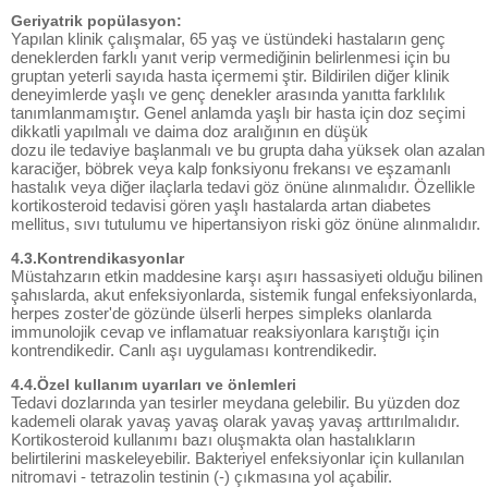
Geriyatrik popülasyon:
Yapılan klinik çalışmalar, 65 yaş ve üstündeki hastaların genç
deneklerden farklı yanıt verip vermediğinin belirlenmesi için bu
gruptan yeterli sayıda hasta içermemi ştir. Bildirilen diğer klinik
deneyimlerde yaşlı ve genç denekler arasında yanıtta farklılık
tanımlanmamıştır. Genel anlamda yaşlı bir hasta için doz seçimi
dikkatli yapılmalı ve daima doz aralığının en düşük
dozu ile tedaviye başlanmalı ve bu grupta daha yüksek olan azalan
karaciğer, böbrek veya kalp fonksiyonu frekansı ve eşzamanlı
hastalık veya diğer ilaçlarla tedavi göz önüne alınmalıdır. Özellikle
kortikosteroid tedavisi gören yaşlı hastalarda artan diabetes
mellitus, sıvı tutulumu ve hipertansiyon riski göz önüne alınmalıdır.
4.3.Kontrendikasyonlar
Müstahzarın etkin maddesine karşı aşırı hassasiyeti olduğu bilinen
şahıslarda, akut enfeksiyonlarda, sistemik fungal enfeksiyonlarda,
herpes zoster'de gözünde ülserli herpes simpleks olanlarda
immunolojik cevap ve inflamatuar reaksiyonlara karıştığı için
kontrendikedir. Canlı aşı uygulaması kontrendikedir.
4.4.Özel kullanım uyarıları ve önlemleri
Tedavi dozlarında yan tesirler meydana gelebilir. Bu yüzden doz
kademeli olarak yavaş yavaş olarak yavaş yavaş arttırılmalıdır.
Kortikosteroid kullanımı bazı oluşmakta olan hastalıkların
belirtilerini maskeleyebilir. Bakteriyel enfeksiyonlar için kullanılan
nitromavi - tetrazolin testinin (-) çıkmasına yol açabilir.