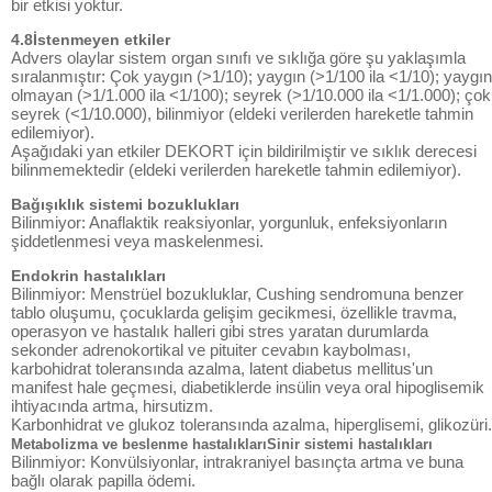
bir etkisi yoktur.
4.8İstenmeyen etkiler
Advers olaylar sistem organ sınıfı ve sıklığa göre şu yaklaşımla
sıralanmıştır: Çok yaygın (>1/10); yaygın (>1/100 ila <1/10); yaygın
olmayan (>1/1.000 ila <1/100); seyrek (>1/10.000 ila <1/1.000); çok
seyrek (<1/10.000), bilinmiyor (eldeki verilerden hareketle tahmin
edilemiyor).
Aşağıdaki yan etkiler DEKORT için bildirilmiştir ve sıklık derecesi
bilinmemektedir (eldeki verilerden hareketle tahmin edilemiyor).
Bağışıklık sistemi bozuklukları
Bilinmiyor: Anaflaktik reaksiyonlar, yorgunluk, enfeksiyonların
şiddetlenmesi veya maskelenmesi.
Endokrin hastalıkları
Bilinmiyor: Menstrüel bozukluklar, Cushing sendromuna benzer
tablo oluşumu, çocuklarda gelişim gecikmesi, özellikle travma,
operasyon ve hastalık halleri gibi stres yaratan durumlarda
sekonder adrenokortikal ve pituiter cevabın kaybolması,
karbohidrat toleransında azalma, latent diabetus mellitus'un
manifest hale geçmesi, diabetiklerde insülin veya oral hipoglisemik
ihtiyacında artma, hirsutizm.
Karbonhidrat ve glukoz toleransında azalma, hiperglisemi, glikozüri.
Metabolizma ve beslenme hastalıklarıSinir sistemi hastalıkları
Bilinmiyor: Konvülsiyonlar, intrakraniyel basınçta artma ve buna
bağlı olarak papilla ödemi.