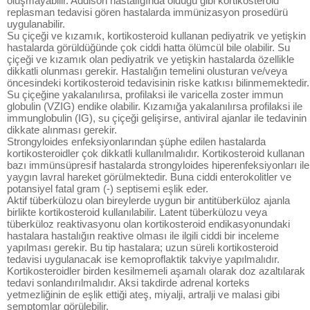
oluşmayabilir. Addison hastalığında olduğu gibi kortikosteroid
replasman tedavisi gören hastalarda immünizasyon prosedürü
uygulanabilir.
Su çiçeği ve kızamık, kortikosteroid kullanan pediyatrik ve yetişkin
hastalarda görüldüğünde çok ciddi hatta ölümcül bile olabilir. Su
çiçeği ve kızamık olan pediyatrik ve yetişkin hastalarda özellikle
dikkatli olunması gerekir. Hastalığın temelini olusturan ve/veya
öncesindeki kortikosteroid tedavisinin riske katkısı bilinmemektedir.
Su çiçeğine yakalanılırsa, profilaksi ile varicella zoster immun
globulin (VZIG) endike olabilir. Kızamığa yakalanılırsa profilaksi ile
immunglobulin (IG), su çiçeği gelişirse, antiviral ajanlar ile tedavinin
dikkate alınması gerekir.
Strongyloides enfeksiyonlarından şüphe edilen hastalarda
kortikosteroidler çok dikkatli kullanılmalıdır. Kortikosteroid kullanan
bazı immünsüpresif hastalarda strongyloides hiperenfeksiyonları ile
yaygın lavral hareket görülmektedir. Buna ciddi enterokolitler ve
potansiyel fatal gram (-) septisemi eşlik eder.
Aktif tüberkülozu olan bireylerde uygun bir antitüberküloz ajanla
birlikte kortikosteroid kullanılabilir. Latent tüberkülozu veya
tüberküloz reaktivasyonu olan kortikosteroid endikasyonundaki
hastalara hastalığın reaktive olması ile ilgili ciddi bir inceleme
yapılması gerekir. Bu tip hastalara; uzun süreli kortikosteroid
tedavisi uygulanacak ise kemoproflaktik takviye yapılmalıdır.
Kortikosteroidler birden kesilmemeli aşamalı olarak doz azaltılarak
tedavi sonlandırılmalıdır. Aksi takdirde adrenal korteks
yetmezliğinin de eşlik ettiği ateş, miyalji, artralji ve malasi gibi
semptomlar görülebilir.