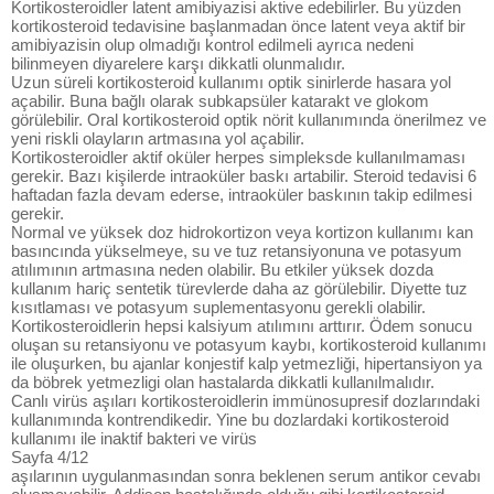
Kortikosteroidler latent amibiyazisi aktive edebilirler. Bu yüzden
kortikosteroid tedavisine başlanmadan önce latent veya aktif bir
amibiyazisin olup olmadığı kontrol edilmeli ayrıca nedeni
bilinmeyen diyarelere karşı dikkatli olunmalıdır.
Uzun süreli kortikosteroid kullanımı optik sinirlerde hasara yol
açabilir. Buna bağlı olarak subkapsüler katarakt ve glokom
görülebilir. Oral kortikosteroid optik nörit kullanımında önerilmez ve
yeni riskli olayların artmasına yol açabilir.
Kortikosteroidler aktif oküler herpes simpleksde kullanılmaması
gerekir. Bazı kişilerde intraoküler baskı artabilir. Steroid tedavisi 6
haftadan fazla devam ederse, intraoküler baskının takip edilmesi
gerekir.
Normal ve yüksek doz hidrokortizon veya kortizon kullanımı kan
basıncında yükselmeye, su ve tuz retansiyonuna ve potasyum
atılımının artmasına neden olabilir. Bu etkiler yüksek dozda
kullanım hariç sentetik türevlerde daha az görülebilir. Diyette tuz
kısıtlaması ve potasyum suplementasyonu gerekli olabilir.
Kortikosteroidlerin hepsi kalsiyum atılımını arttırır. Ödem sonucu
oluşan su retansiyonu ve potasyum kaybı, kortikosteroid kullanımı
ile oluşurken, bu ajanlar konjestif kalp yetmezliği, hipertansiyon ya
da böbrek yetmezligi olan hastalarda dikkatli kullanılmalıdır.
Canlı virüs aşıları kortikosteroidlerin immünosupresif dozlarındaki
kullanımında kontrendikedir. Yine bu dozlardaki kortikosteroid
kullanımı ile inaktif bakteri ve virüs
Sayfa 4/12
aşılarının uygulanmasından sonra beklenen serum antikor cevabı