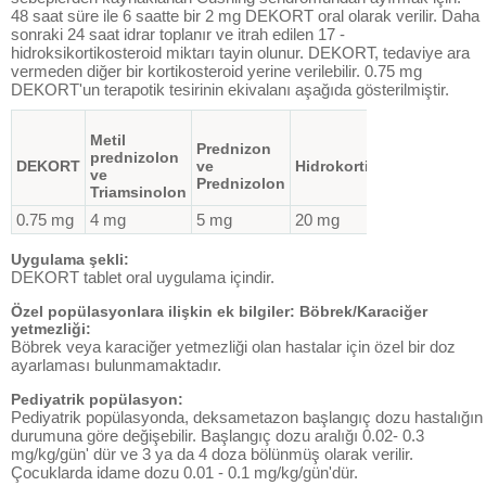
48 saat süre ile 6 saatte bir 2 mg DEKORT oral olarak verilir. Daha
sonraki 24 saat idrar toplanır ve itrah edilen 17 -
hidroksikortikosteroid miktarı tayin olunur. DEKORT, tedaviye ara
vermeden diğer bir kortikosteroid yerine verilebilir. 0.75 mg
DEKORT'un terapotik tesirinin ekivalanı aşağıda gösterilmiştir.
Metil
Prednizon
prednizolon
DEKORT
ve
Hidrokortizon
Kortizon
ve
Prednizolon
Triamsinolon
0.75 mg
4 mg
5 mg
20 mg
25 mg
Uygulama şekli:
DEKORT tablet oral uygulama içindir.
Özel popülasyonlara ilişkin ek bilgiler: Böbrek/Karaciğer
yetmezliği:
Böbrek veya karaciğer yetmezliği olan hastalar için özel bir doz
ayarlaması bulunmamaktadır.
Pediyatrik popülasyon:
Pediyatrik popülasyonda, deksametazon başlangıç dozu hastalığın
durumuna göre değişebilir. Başlangıç dozu aralığı 0.02- 0.3
mg/kg/gün' dür ve 3 ya da 4 doza bölünmüş olarak verilir.
Çocuklarda idame dozu 0.01 - 0.1 mg/kg/gün'dür.