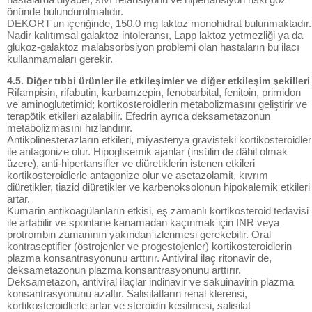
önünde bulundurulmalıdır.
DEKORT'un içeriğinde, 150.0 mg laktoz monohidrat bulunmaktadır.
Nadir kalıtımsal galaktoz intoleransı, Lapp laktoz yetmezliği ya da
glukoz-galaktoz malabsorbsiyon problemi olan hastaların bu ilacı
kullanmamaları gerekir.
4.5. Diğer tıbbi ürünler ile etkileşimler ve diğer etkileşim şekilleri
Rifampisin, rifabutin, karbamzepin, fenobarbital, fenitoin, primidon
ve aminoglutetimid; kortikosteroidlerin metabolizmasını geliştirir ve
terapötik etkileri azalabilir. Efedrin ayrıca deksametazonun
metabolizmasını hızlandırır.
Antikolinesterazların etkileri, miyastenya gravisteki kortikosteroidler
ile antagonize olur. Hipoglisemik ajanlar (insülin de dâhil olmak
üzere), anti-hipertansifler ve diüretiklerin istenen etkileri
kortikosteroidlerle antagonize olur ve asetazolamit, kıvrım
diüretikler, tiazid diüretikler ve karbenoksolonun hipokalemik etkileri
artar.
Kumarin antikoagülanların etkisi, eş zamanlı kortikosteroid tedavisi
ile artabilir ve spontane kanamadan kaçınmak için INR veya
protrombin zamanının yakından izlenmesi gerekebilir. Oral
kontraseptifler (östrojenler ve progestojenler) kortikosteroidlerin
plazma konsantrasyonunu arttırır. Antiviral ilaç ritonavir de,
deksametazonun plazma konsantrasyonunu arttırır.
Deksametazon, antiviral ilaçlar indinavir ve sakuinavirin plazma
konsantrasyonunu azaltır. Salisilatların renal klerensi,
kortikosteroidlerle artar ve steroidin kesilmesi, salisilat