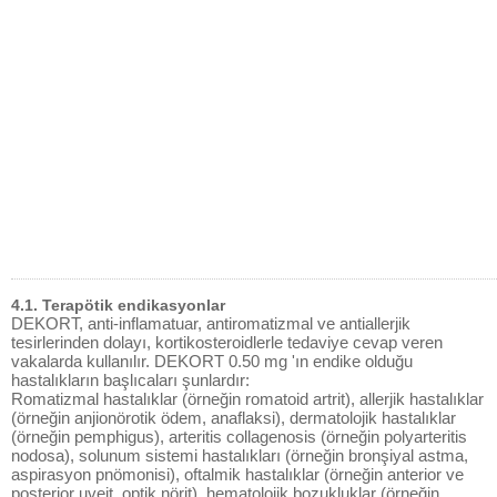
4.1. Terapötik endikasyonlar
DEKORT, anti-inflamatuar, antiromatizmal ve antiallerjik
tesirlerinden dolayı, kortikosteroidlerle tedaviye cevap veren
vakalarda kullanılır. DEKORT 0.50 mg 'ın endike olduğu
hastalıkların başlıcaları şunlardır:
Romatizmal hastalıklar (örneğin romatoid artrit), allerjik hastalıklar
(örneğin anjionörotik ödem, anaflaksi), dermatolojik hastalıklar
(örneğin pemphigus), arteritis collagenosis (örneğin polyarteritis
nodosa), solunum sistemi hastalıkları (örneğin bronşiyal astma,
aspirasyon pnömonisi), oftalmik hastalıklar (örneğin anterior ve
posterior uveit, optik nörit), hematolojik bozukluklar (örneğin