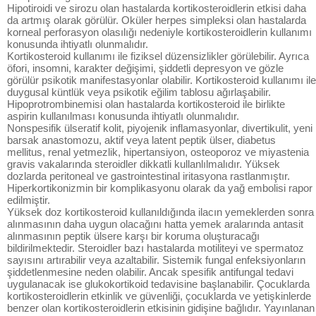
Hipotiroidi ve sirozu olan hastalarda kortikosteroidlerin etkisi daha
da artmış olarak görülür. Oküler herpes simpleksi olan hastalarda
korneal perforasyon olasılığı nedeniyle kortikosteroidlerin kullanımı
konusunda ihtiyatlı olunmalıdır.
Kortikosteroid kullanımı ile fiziksel düzensizlikler görülebilir. Ayrıca
öfori, insomni, karakter değişimi, şiddetli depresyon ve gözle
görülür psikotik manifestasyonlar olabilir. Kortikosteroid kullanımı ile
duygusal küntlük veya psikotik eğilim tablosu ağırlaşabilir.
Hipoprotrombinemisi olan hastalarda kortikosteroid ile birlikte
aspirin kullanılması konusunda ihtiyatlı olunmalıdır.
Nonspesifik ülseratif kolit, piyojenik inflamasyonlar, divertikulit, yeni
barsak anastomozu, aktif veya latent peptik ülser, diabetus
mellitus, renal yetmezlik, hipertansiyon, osteoporoz ve miyastenia
gravis vakalarında steroidler dikkatli kullanlılmalıdır. Yüksek
dozlarda peritoneal ve gastrointestinal iritasyona rastlanmıştır.
Hiperkortikonizmin bir komplikasyonu olarak da yağ embolisi rapor
edilmiştir.
Yüksek doz kortikosteroid kullanıldığında ilacın yemeklerden sonra
alınmasının daha uygun olacağını hatta yemek aralarında antasit
alınmasının peptik ülsere karşı bir koruma oluşturacağı
bildirilmektedir. Steroidler bazı hastalarda motiliteyi ve spermatoz
sayısını artırabilir veya azaltabilir. Sistemik fungal enfeksiyonların
şiddetlenmesine neden olabilir. Ancak spesifik antifungal tedavi
uygulanacak ise glukokortikoid tedavisine başlanabilir. Çocuklarda
kortikosteroidlerin etkinlik ve güvenliği, çocuklarda ve yetişkinlerde
benzer olan kortikosteroidlerin etkisinin gidişine bağlıdır. Yayınlanan