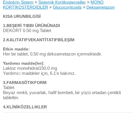
»
»
Endokrin Sistem
Sistemik Kortikosteroidler
MONO
»
»
KORTİKOSTEROİDLER
Glucocorticoids
Deksametazon
KISA URUNBILGİSİ
1.BEŞERİ TIBBI ÜRÜNÜNADI
DEKORT 0.50 mg Tablet
2.KALITATIFVEKANTİTATIFBİLEŞİM
Etkin madde:
Her bir tablet, 0.50 mg deksametazon içermektedir.
Yardımcı madde(ler):
Laktoz monohidrat150.0 mg
Yardımcı maddeler için, 6.1'e bakınız.
3.FARMASÖTIKFORM
Tablet
Beyaz renkli, yuvarlak, hafif bombeli, bir yüzü ortadan çentikli
tabletler.
4.KLİNİKÖZELLIKLER