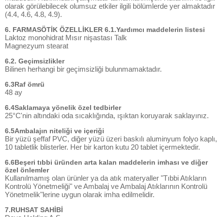
olarak görülebilecek olumsuz etkiler ilgili bölümlerde yer almaktadır
(4.4, 4.6, 4.8, 4.9).
6. FARMASÖTİK ÖZELLİKLER 6.1.Yardımcı maddelerin listesi
Laktoz monohidrat Mısır nişastası Talk
Magnezyum stearat
6.2. Geçimsizlikler
Bilinen herhangi bir geçimsizliği bulunmamaktadır.
6.3Raf ömrü
48 ay
6.4Saklamaya yönelik özel tedbirler
25°C'nin altındaki oda sıcaklığında, ışıktan koruyarak saklayınız.
6.5Ambalajın niteliği ve içeriği
Bir yüzü şeffaf PVC, diğer yüzü üzeri baskılı aluminyum folyo kaplı,
10 tabletlik blisterler. Her bir karton kutu 20 tablet içermektedir.
6.6Beşeri tıbbi üründen arta kalan maddelerin imhası ve diğer
özel önlemler
Kullanılmamış olan ürünler ya da atık materyaller "Tıbbi Atıkların
Kontrolü Yönetmeliği" ve Ambalaj ve Ambalaj Atıklarının Kontrolü
Yönetmelik"lerine uygun olarak imha edilmelidir.
7.RUHSAT SAHİBİ