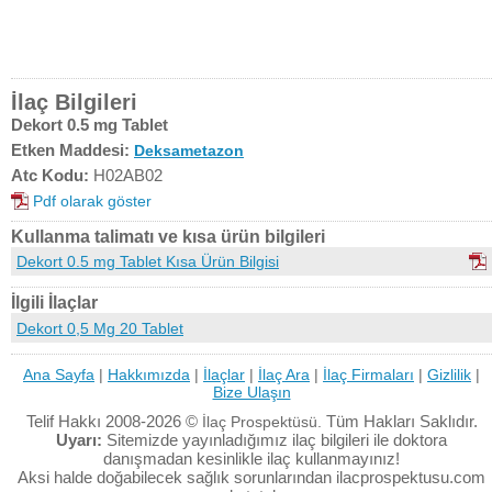
İlaç Bilgileri
Dekort 0.5 mg Tablet
Etken Maddesi:
Deksametazon
Atc Kodu:
H02AB02
Pdf olarak göster
Kullanma talimatı ve kısa ürün bilgileri
Dekort 0.5 mg Tablet Kısa Ürün Bilgisi
İlgili İlaçlar
Dekort 0,5 Mg 20 Tablet
Ana Sayfa
|
Hakkımızda
|
İlaçlar
|
İlaç Ara
|
İlaç Firmaları
|
Gizlilik
|
Bize Ulaşın
Telif Hakkı 2008-2026 ©
Tüm Hakları Saklıdır.
İlaç Prospektüsü.
Uyarı:
Sitemizde yayınladığımız ilaç bilgileri ile doktora
danışmadan kesinlikle ilaç kullanmayınız!
Aksi halde doğabilecek sağlık sorunlarından ilacprospektusu.com