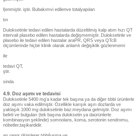
l|enmiştir. iştir. Bubakımvi edilenve totalyapılan
tın
Duloksetinle tedavi edilen hastalarda düzeltilmiş kalp atım hızı QT
intervali plasebo edilen hastalarda değişmemiştir. Duloksetinle ve
plasebo ile tedavi edilen hastalar araPR, QRS veya QTcB
ölçümlerinde hiçbir klinik olarak anlamlı değişiklik gözlenmemi
ile
tedavi QT,
ştir.
sinda
4.9. Doz aşımı ve tedavisi
Duloksetinle 5400 mg'a kadar tek başına ya da diğer tıbbi ürünlerle
doz aşımı vaka edilmiştir. Özellikle karışık aşırı dozlarda ve
yaklaşık 1000 mg duloksetinle baz:meydana gelmiştir. Doz aşımı
belirti ve bulguları (tek başına duloksetin ya daürünlerle
kombinasyon şeklinde) somnolans, koma, serotonin sendromu,
nöbetler,taşikardidir.
arı rapor ölümlerer tıbbiİusma ve