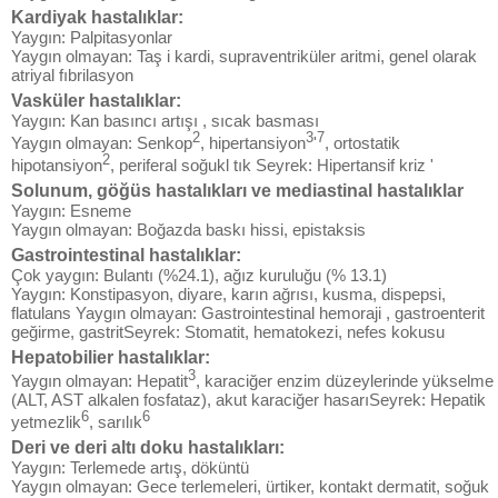
Kardiyak hastalıklar:
Yaygın: Palpitasyonlar
Yaygın olmayan: Taş i kardi, supraventriküler aritmi, genel olarak
atriyal fıbrilasyon
Vasküler hastalıklar:
Yaygın: Kan basıncı artışı , sıcak basması
2
3
7
Yaygın olmayan: Senkop
, hipertansiyon
'
, ortostatik
2
hipotansiyon
, periferal soğukl tık Seyrek: Hipertansif kriz '
Solunum, göğüs hastalıkları ve mediastinal hastalıklar
Yaygın: Esneme
Yaygın olmayan: Boğazda baskı hissi, epistaksis
Gastrointestinal hastalıklar:
Çok yaygın: Bulantı (%24.1), ağız kuruluğu (% 13.1)
Yaygın: Konstipasyon, diyare, karın ağrısı, kusma, dispepsi,
flatulans Yaygın olmayan: Gastrointestinal hemoraji , gastroenterit
geğirme, gastritSeyrek: Stomatit, hematokezi, nefes kokusu
Hepatobilier hastalıklar:
3
Yaygın olmayan: Hepatit
, karaciğer enzim düzeylerinde yükselme
(ALT, AST alkalen fosfataz), akut karaciğer hasarıSeyrek: Hepatik
6
6
yetmezlik
, sarılık
Deri ve deri altı doku hastalıkları:
Yaygın: Terlemede artış, döküntü
Yaygın olmayan: Gece terlemeleri, ürtiker, kontakt dermatit, soğuk