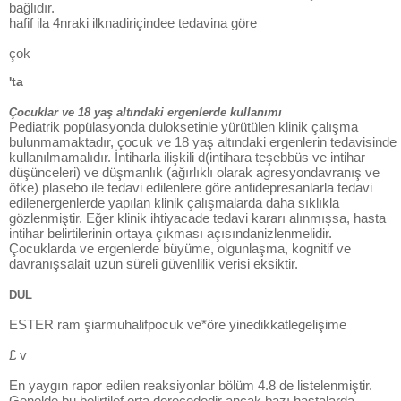
bağlıdır.
hafif ila 4nraki ilknadiriçindee tedavina göre
çok
'ta
Çocuklar ve 18 yaş altındaki ergenlerde kullanımı
Pediatrik popülasyonda duloksetinle yürütülen klinik çalışma
bulunmamaktadır, çocuk ve 18 yaş altındaki ergenlerin tedavisinde
kullanılmamalıdır. İntiharla ilişkili d(intihara teşebbüs ve intihar
düşünceleri) ve düşmanlık (ağırlıklı olarak agresyondavranış ve
öfke) plasebo ile tedavi edilenlere göre antidepresanlarla tedavi
edilenergenlerde yapılan klinik çalışmalarda daha sıklıkla
gözlenmiştir. Eğer klinik ihtiyacade tedavi kararı alınmışsa, hasta
intihar belirtilerinin ortaya çıkması açısındanizlenmelidir.
Çocuklarda ve ergenlerde büyüme, olgunlaşma, kognitif ve
davranışsalait uzun süreli güvenlilik verisi eksiktir.
DUL
ESTER ram şiarmuhalifpocuk ve*öre yinedikkatlegelişime
£ v
En yaygın rapor edilen reaksiyonlar bölüm 4.8 de listelenmiştir.
Genelde bu belirtilef orta derecededir ancak bazı hastalarda