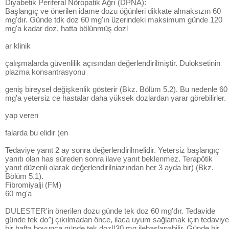
Diyabetik Periferal Nöropatik Ağrı (DPNA):
Başlangıç ve önerilen idame dozu öğünleri dikkate almaksızın 60
mg'dır. Günde tdk doz 60 mg'ın üzerindeki maksimum günde 120
mg'a kadar doz, hatta bölünmüş dozl
ar klinik
çalışmalarda güvenlilik açısından değerlendirilmiştir. Duloksetinin
plazma konsantrasyonu
geniş bireysel değişkenlik gösterir (Bkz. Bölüm 5.2). Bu nedenle 60
mg'a yetersiz ce hastalar daha yüksek dozlardan yarar görebilirler.
yap veren
falarda bu elidir (en
Tedaviye yanıt 2 ay sonra değerlendirilmelidir. Yetersiz başlangıç
yanıtı olan has süreden sonra ilave yanıt beklenmez. Terapötik
yanıt düzenli olarak değerlendirilniazından her 3 ayda bir) (Bkz.
Bölüm 5.1).
Fibromiyalji (FM)
60 mg'a
DULESTER'in önerilen dozu günde tek doz 60 mg'dır. Tedavide
günde tek do^j çıkılmadan önce, ilaca uyum sağlamak için tedaviye
bir hafta boyunca günde tek doz||30 mg ilebaşlanabilir. Günde bir