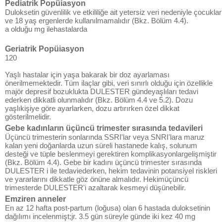
Pediatrik Popüiasyon
Duloksetin güvenlilik ve etkililiğe ait yetersiz veri nedeniyle çocuklar
ve 18 yaş ergenlerde kullanılmamalıdır (Bkz. Bölüm 4.4).
a olduğu mg ilehastalarda
Geriatrik Popüiasyon
120
Yaşlı hastalar için yaşa bakarak bir doz ayarlaması
önerilmemektedir. Tüm ilaçlar gibi, veri sınırlı olduğu için özellikle
majör depresif bozuklukta DULESTER gündeyaşlıları tedavi
ederken dikkatli olunmalıdır (Bkz. Bölüm 4.4 ve 5.2). Dozu
yaşlıkişiye göre ayarlarken, dozu artırırken özel dikkat
gösterilmelidir.
Gebe kadınların üçüncü trimester sırasında tedavileri
Üçüncü trimesterin sonlarında SSRI'lar veya SNRI'lara maruz
kalan yeni doğanlarda uzun süreli hastanede kalış, solunum
desteği ve tüple beslenmeyi gerektiren komplikasyonlargelişmiştir
(Bkz. Bölüm 4.4). Gebe bir kadını üçüncü trimester sırasında
DULESTER i ile tedaviederken, hekim tedavinin potansiyel riskleri
ve yararlarını dikkatle göz önüne almalıdır. Hekimüçüncü
trimesterde DULESTER'i azaltarak kesmeyi düşünebilir.
Emziren anneler
En az 12 hafta post-partum (loğusa) olan 6 hastada duloksetinin
dağılımı incelenmişt;jr. 3.5 gün süreyle günde iki kez 40 mg