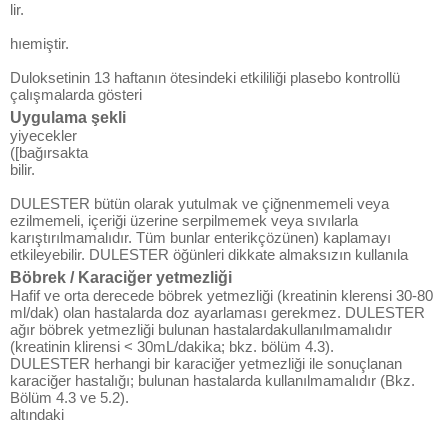
lir.
hıemiştir.
Duloksetinin 13 haftanın ötesindeki etkililiği plasebo kontrollü
çalışmalarda gösteri
Uygulama şekli
yiyecekler
([bağırsakta
bilir.
DULESTER bütün olarak yutulmak ve çiğnenmemeli veya
ezilmemeli, içeriği üzerine serpilmemek veya sıvılarla
karıştırılmamalıdır. Tüm bunlar enterikçözünen) kaplamayı
etkileyebilir. DULESTER öğünleri dikkate almaksızın kullanıla
Böbrek / Karaciğer yetmezliği
Hafif ve orta derecede böbrek yetmezliği (kreatinin klerensi 30-80
ml/dak) olan hastalarda doz ayarlaması gerekmez. DULESTER
ağır böbrek yetmezliği bulunan hastalardakullanılmamalıdır
(kreatinin klirensi < 30mL/dakika; bkz. bölüm 4.3).
DULESTER herhangi bir karaciğer yetmezliği ile sonuçlanan
karaciğer hastalığı; bulunan hastalarda kullanılmamalıdır (Bkz.
Bölüm 4.3 ve 5.2).
altındaki