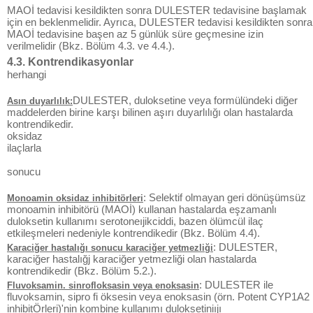
MAOİ tedavisi kesildikten sonra DULESTER tedavisine başlamak
için en beklenmelidir. Ayrıca, DULESTER tedavisi kesildikten sonra
MAOİ tedavisine başen az 5 günlük süre geçmesine izin
verilmelidir (Bkz. Bölüm 4.3. ve 4.4.).
4.3. Kontrendikasyonlar
herhangi
DULESTER, duloksetine veya formülündeki diğer
Asın duyarlılık:
maddelerden birine karşı bilinen aşırı duyarlılığı olan hastalarda
kontrendikedir.
oksidaz
ilaçlarla
sonucu
: Selektif olmayan geri dönüşümsüz
Monoamin oksidaz inhibitörleri
monoamin inhibitörü (MAOİ) kullanan hastalarda eşzamanlı
duloksetin kullanımı serotoneıjikciddi, bazen ölümcül ilaç
etkileşmeleri nedeniyle kontrendikedir (Bkz. Bölüm 4.4).
: DULESTER,
Karaciğer hastalığı sonucu karaciğer yetmezliği
karaciğer hastalığj karaciğer yetmezliği olan hastalarda
kontrendikedir (Bkz. Bölüm 5.2.).
: DULESTER ile
Fluvoksamin. sinrofloksasin veya enoksasin
fluvoksamin, sipro fi öksesin veya enoksasin (örn. Potent CYP1A2
inhibitÖrleri)'nin kombine kullanımı duloksetiniıjı