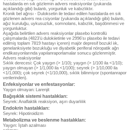
hastalarda en sık gözlemin advers reaksiyonlar (yukarıda
açıklandığı gibi) bulantı, yorgunluk ve kabızlıktır.
Kronik bel ağrısı - Duloksetin ile tedavi edilen hastalarda en sık
gözlenen advers rea csiyonlar (yukarıda açıklandığı gibi) bulantı,
ağız kuruluğu, uykusuzluk, somnolans, kabızlık, başdönmesi ve
yorgunluktur.
Aşağıda belirtilen advers reaksiyonlar plasebo kontrollü
çalışmalarda (4823'ü dulokiietinle ve 2996'sı plasebo ile tedavi
edilmiş toplam 7819 hastayı içeren) majör depresif bozukl iık,
genelanksiyete bozukluğu ve diyabetik periferal nöropatik ağrı
endikasyonlarında yapılanraporlamalar sonucu gözlenmiştir.
Advers reaksiyonlar
Sıklık derecesi: Çok yaygın (> 1/10); yaygın (> 1/100 ila <1/10);
yaygın olmayan (> 1/1,000 ila <1/100); seyrek (> 1/10,000 ila
<1/1,000); çok seyrek (<1/10,000), sıklık bilinmiyor (spontanrapor
verilerinden).
Enfeksiyonlar ve enfestasyonlar:
Yaygın olmayan: Larenjit
Bağışıklık sistemi hastalıkları:
Seyrek: Anaflaktik reaksiyon, aşırı duyarlılık
Endokrin hastalıkları:
Seyrek: Hipotiroidizm
Metabolizma ve beslenme hastalıkları:
Yaygın: İştah azalması