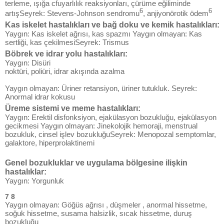
terleme, ışığa cfuyarlılık reaksiyonları, çürüme eğiliminde
6
6
artışSeyrek: Stevens-Johnson sendromu
, anjiyonörotik ödem
Kas iskelet hastalıkları ve bağ doku ve kemik hastalıkları:
Yaygın: Kas iskelet ağrısı, kas spazmı Yaygın olmayan: Kas
sertliği, kas çekilmesiSeyrek: Trismus
Böbrek ve idrar yolu hastalıkları:
Yaygın: Disüri
noktüri, poliüri, idrar akışında azalma
Yaygın olmayan: Üriner retansiyon, üriner tutukluk. Seyrek:
Anormal idrar kokusu
Üreme sistemi ve meme hastalıkları:
Yaygın: Erektil disfonksiyon, ejakülasyon bozukluğu, ejakülasyon
gecikmesi Yaygın olmayan: Jinekolojik hemoraji, menstrual
bozukluk, cinsel işlev bozukluğuSeyrek: Menopozal semptomlar,
galaktore, hiperprolaktinemi
Genel bozukluklar ve uygulama bölgesine ilişkin
hastalıklar:
Yaygın: Yorgunluk
7 8
Yaygın olmayan: Göğüs ağrısı , düşmeler , anormal hissetme,
soğuk hissetme, susama halsizlik, sıcak hissetme, duruş
bozukluğu