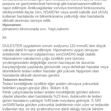
purpura ve gastrointestinal hemoraji gibi kanamaanormallikleri
rapor edilmiştir. Antikoagülanlar ve/veya trombosit fonksiyonunu
etkileyentıbbi ilaçlar (örn, NSAID'ler veya asetil salisilik asit (ASA)
kullanan hastalarda ve bilinenkanama yatkınlığı olan hastalarda
dikkatli olunması tavsiye edilir.
Hiponatremi
pönatremi Idromunada sıvı. Yaşlı,natremi
lür.
DULESTER uygularken serum sodyumu 110 mmol/L'den düşük
vakalar dahil hi rapor edilmiştir. Hiponatremi uygun olmayan
antidiüretik hormon salgılanması sen(SIADH) bağlı olabilir.
Hiponatremi vakalarının çoğu özellikle yeni öyküsü
ye;dengesindeki değişikliğe zemin hazırlayan bir durumla
karşılaştığında yaşlılarda görüsirotik veya dehidrate hastalar veya
diüretiklerle tedavi edilen hastalar gibi yüksek hip|joriski olan
hastalarda dikkatli olunması gerekir.
Tedavinin kesilmesi
Tedavi kesildiğinde özellikle eğer aniden olmuşsa yoksunluk
belirtileri yaygın görü|ür (Bkz. Bölüm 4.8).
Klinik çalışmalarda tedavi aniden kesildiğinde görülen advers
olaylar plasebo alan hastalarda %23 iken, duloksetin ile tedavi
gören hastaların yaklaşık %45'inde meydana gelmiştir. S SRİ
veSNRI'larda görülen yoksunluk belirtilerinin riski süre ve tedavide
kullanılan doz ve do| azaltmahızının dahil olduğu birçok faktöre