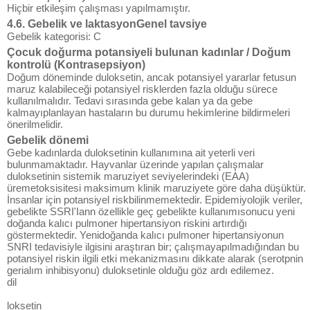
Hiçbir etkileşim çalışması yapılmamıştır.
4.6. Gebelik ve laktasyonGenel tavsiye
Gebelik kategorisi: C
Çocuk doğurma potansiyeli bulunan kadınlar / Doğum
kontrolü (Kontrasepsiyon)
Doğum döneminde duloksetin, ancak potansiyel yararlar fetusun
maruz kalabileceği potansiyel risklerden fazla olduğu sürece
kullanılmalıdır. Tedavi sırasında gebe kalan ya da gebe
kalmayıplanlayan hastaların bu durumu hekimlerine bildirmeleri
önerilmelidir.
Gebelik dönemi
Gebe kadınlarda duloksetinin kullanımına ait yeterli veri
bulunmamaktadır. Hayvanlar üzerinde yapılan çalışmalar
duloksetinin sistemik maruziyet seviyelerindeki (EAA)
üremetoksisitesi maksimum klinik maruziyete göre daha düşüktür.
İnsanlar için potansiyel riskbilinmemektedir. Epidemiyolojik veriler,
gebelikte SSRI'Iann özellikle geç gebelikte kullanımısonucu yeni
doğanda kalıcı pulmoner hipertansiyon riskini artırdığı
göstermektedir. Yenidoğanda kalıcı pulmoner hipertansiyonun
SNRI tedavisiyle ilgisini araştıran bir; çalışmayapılmadığından bu
potansiyel riskin ilgili etki mekanizmasını dikkate alarak (serotpnin
gerialım inhibisyonu) duloksetinle olduğu göz ardı edilemez.
dil
loksetin