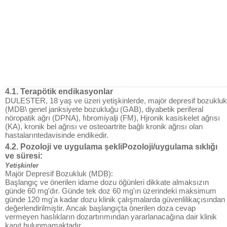
4.1. Terapötik endikasyonlar
DULESTER, 18 yaş ve üzeri yetişkinlerde, majör depresif bozukluk
(MDB\ genel janksiyete bozukluğu (GAB), diyabetik periferal
nöropatik ağrı (DPNA), fıbromiyalji (FM), Hjronik kasiskelet ağrısı
(KA), kronik bel ağrısı ve osteoartrite bağlı kronik ağrısı olan
hastalarıntedavisinde endikedir.
4.2. Pozoloji ve uygulama şekliPozoloji/uygulama sıklığı
ve süresi:
Yetişkinler
Majör Depresif Bozukluk (MDB):
Başlangıç ve önerilen idame dozu öğünleri dikkate almaksızın
günde 60 mg'dır. Günde tek doz 60 mg'ın üzerindeki maksimum
günde 120 mg'a kadar dozu klinik çalışmalarda güvenlilikaçısından
değerlendirilmiştir. Ancak başlangıçta önerilen doza cevap
vermeyen haslıkların dozartırımından yararlanacağına dair klinik
kanıt bulunmamaktadır.