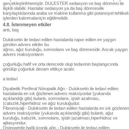
gerçekleştirilrhemiştir. DULESTER sedasyon ve baş dönmesi ile
ilişkili olabilir. Hastalar sedasyon ya da baş dönmesiile
karşılaştıklarında araba ve makine kullanma gibi potansiyel tehlikeli
işlerden kalınmalarıiçin eğitilmelidir.
4.8. İstenmeyen etkiler
antı, baş
Duloksetin ile tedavi edilen hastalarda rapor edilen en yaygın
görülen advers etkiler bu
ağrısı, ağız kuruluğu, somnolans ve baş dönmesidir. Ancak yaygın
advers reaksiyonların
çoğunluğu hafif ve orta derecede olup tedavinin başlangıcında
görülüp çoğunluk devam ettikçe azalır.
a tedavi
Diyabetik Periferal Nöropatik Ağrı - Duloksetin ile tedavi edilen
hastalarda en sık ğözlenen advers reaksiyonlar (yukarıda
açıklandığı gibi) bulantı, somnolans, iştah azalması,
(cabızlık,hiperhidroz ve ağız kuruluğudur.
Fibromiyalji - Duloksetin ile tedavi edilen hastalarda en sık gözlenen
advers reaksiyonlar (yukarıda açıklandığı gibi) bulantı, ağız
kuruluğu, kabızlık, somnolans, iştah |azalması,hiperhidroz ve
ajitasyondur.
Osteoartrite bağlı kronik ağrı - Duloksetin ile tedavi edilen