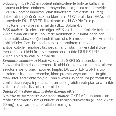
olduğu için CYPlA2'nin potent inhibitörleriyle birlikte kullanımı
sonucu duloksetininkonsantrasyonlara ulaşması muhtemeldir.
CYP1A2 potent İnhibitörü olan fluvoksami|ntek doz 100 mg)
duloksetinin görünür plazma klerensini %77 azaltırken EAAo-ı 6
katnedenle DULESTER fluvoksamin gibi CYPlA2'nin potent
inhibitörleriylekullanılmamalıdır (Bkz. Bölüm 4.3.).
Duloksetinin diğer MSS-aktif tıbbi ürünlerle birlikte
MSS ilaçları:
kullanımına ait risk bu bölümde açıklanan durumlar haricinde
sistematik olarak değerlendirilmemiştir. Bu medenle,alkol ve sedatif
tıbbi ürünler (örn. benzodiazepinler, morfinomimetikler,
antipsıkotikler,fenobarbital, sedatif antihistaminikler) dahil diğer
merkezi etkili tıbbi ürün ve maddelerlebirlikte DULESTER
kullanılırken dikkatli olunmalıdır.
Nadir vakalarda SSRI (örn, paroksetin,
Serotonin sendromu:
fluoksetin) ile birlikte serotoneıjik tıbbi ürünleri kullanan hastalarda
serotonin sendromu rapor edilmiştir. DULESTER SSRI'largibi
serotonerjik antidepresanlar, klomipramin veya amitriptilin gibi
trisiklikler sarı cantaron(St. John's wort (Hypericum perforatum)),
venlafaksin veya triptofanlar, tramadol, j^etidin vetriptanlarla birlikte
kullanıldığında dikkatli olunmalıdır.
Duloksetinin diğer tıbbi ürünler üzerine etkisi
CYP1A2 substratı olan
C.YPİA2 ile metabolize olan tıbbi ürünler:
teofılinin farmakökinetiği birlikte kullanılan duloksetin (günde 2 kez
60 mg) ile anlamlı olarak etkilenmemiştir.
de