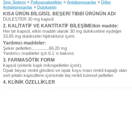
»
»
»
Sinir Sistemi
Psikoanaleptikler
Antidepresanlar
Diğer
»
Antidepresanlar
Duloksetin
KISA ÜRÜN BİLGİSİ1. BEŞERİ TIBBİ ÜRÜNÜN ADI
DULESTER 30 mg kapsül
2. KALİTATİF VE KANTİTATİF BİLEŞİMEtkin madde:
Her bir kapsül, etkin madde olarak 30 mg duloksetine eşdeğer
33,65 mg duloksetin hijdroklorür içerir.
Yardımcı maddeler:
Şeker pelletleri...............66.20 mg
Yardımcı maddeler için 6.1 'e bakınız.
3. FARMASÖTİK FORM
Kapsül (enterik kaplı mikropelletler içerir).
Opak beyaz renkli gövdesi ve opak koyu mavi renkli kapağı olan
sert jelatin kapsüllerin içerisinde bej renkli küresel pelletler.
4. KLİNİK ÖZELLİKLER