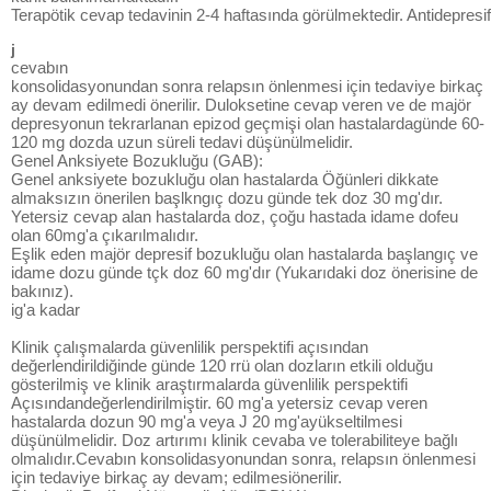
Terapötik cevap tedavinin 2-4 haftasında görülmektedir. Antidepresif
j
cevabın
konsolidasyonundan sonra relapsın önlenmesi için tedaviye birkaç
ay devam edilmedi önerilir. Duloksetine cevap veren ve de majör
depresyonun tekrarlanan epizod geçmişi olan hastalardagünde 60-
120 mg dozda uzun süreli tedavi düşünülmelidir.
Genel Anksiyete Bozukluğu (GAB):
Genel anksiyete bozukluğu olan hastalarda Öğünleri dikkate
almaksızın önerilen başlkngıç dozu günde tek doz 30 mg'dır.
Yetersiz cevap alan hastalarda doz, çoğu hastada idame dofeu
olan 60mg'a çıkarılmalıdır.
Eşlik eden majör depresif bozukluğu olan hastalarda başlangıç ve
idame dozu günde tçk doz 60 mg'dır (Yukarıdaki doz önerisine de
bakınız).
ig'a kadar
Klinik çalışmalarda güvenlilik perspektifi açısından
değerlendirildiğinde günde 120 rrü olan dozların etkili olduğu
gösterilmiş ve klinik araştırmalarda güvenlilik perspektifi
Açısındandeğerlendirilmiştir. 60 mg'a yetersiz cevap veren
hastalarda dozun 90 mg'a veya J 20 mg'ayükseltilmesi
düşünülmelidir. Doz artırımı klinik cevaba ve tolerabiliteye bağlı
olmalıdır.Cevabın konsolidasyonundan sonra, relapsın önlenmesi
için tedaviye birkaç ay devam; edilmesiönerilir.