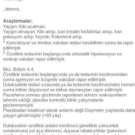
, titreme,
Araştırmalar:
Yaygın: Kilo azalması
Yaygın olmayan: Kilo artışı, kan kreatin fosfokinaz artışı, kan
potasyum artışı Seyrek: Kolesterol artışı
1
Konvülsiyon ve tinnitus vakaları tedavi kesildikten sonra da rapor
edilmiştir.
2
Özellikle tedavinin başlangıcında ortostatik hipotansiyon ve
senkop vakaları rapor edilmiştir.
Bkz. Bölüm 4.4.
Özellikle tedavinin başlangıcında ya da tedavinin kesilmesinden
sonra agresyon ve kızgınlık vak|alan rapor edilmiştir.
Duloksetinle tedavi sırasında ya da tedavinin kesilmesinden hemen
sonra intihar düşüncesi ve intihar davranışları rapor edilmiştir.
Pazarlama sonrası gözlemde raporlanan advers reaksiyonların
tahmini sıklığı; plasebo kontrollü klinik çalışmalarda
gözlenmemiştir.
Plasebodan istatiksel olarak anlamlı değil Düşmeler yaşlılarda daha
yaygın görülmüştür (>65 yaş)
Duloksetinin özellikle aniden kesilmesi genellikle yoksunluk
sendromuna yol aça dönmesi, duyusal rahatsızlıklar (parestezi