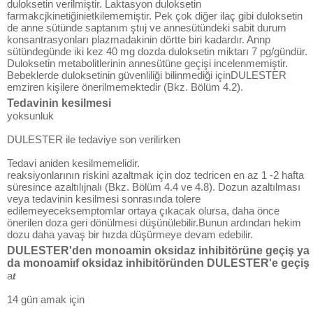
duloksetin verilmiştir. Laktasyon duloksetin
farmakcjkinetiğinietkilememiştir. Pek çok diğer ilaç gibi duloksetin
de anne sütünde saptanım ştııj ve annesütündeki sabit durum
konsantrasyonları plazmadakinin dörtte biri kadardır. Annp
sütündegünde iki kez 40 mg dozda duloksetin miktarı 7 pg/gündür.
Duloksetin metabolitlerinin annesütüne geçişi incelenmemiştir.
Bebeklerde duloksetinin güvenliliği bilinmediği içinDULESTER
emziren kişilere önerilmemektedir (Bkz. Bölüm 4.2).
Tedavinin kesilmesi
yoksunluk
DULESTER ile tedaviye son verilirken
Tedavi aniden kesilmemelidir.
reaksiyonlarının riskini azaltmak için doz tedricen en az 1 -2 hafta
süresince azaltılıjnalı (Bkz. Bölüm 4.4 ve 4.8). Dozun azaltılması
veya tedavinin kesilmesi sonrasında tolere
edilemeyeceksemptomlar ortaya çıkacak olursa, daha önce
önerilen doza geri dönülmesi düşünülebilir.Bunun ardından hekim
dozu daha yavaş bir hızda düşürmeye devam edebilir.
DULESTER'den monoamin oksidaz inhibitörüne geçiş ya
da monoamiıf oksidaz inhibitöründen DULESTER'e geçiş
a
t
14 gün amak için