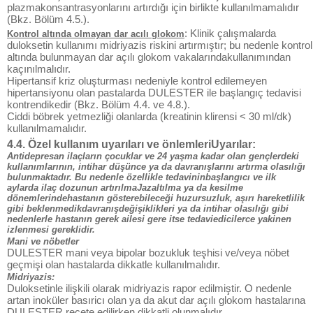
plazmakonsantrasyonlarını artırdığı için birlikte kullanılmamalıdır
(Bkz. Bölüm 4.5.).
: Klinik çalışmalarda
Kontrol altında olmayan dar acılı glokom
duloksetin kullanımı midriyazis riskini artırmıştır; bu nedenle kontrol
altında bulunmayan dar açılı glokom vakalarındakullanımından
kaçınılmalıdır.
Hipertansif kriz oluşturması nedeniyle kontrol edilemeyen
hipertansiyonu olan pastalarda DULESTER ile başlangıç tedavisi
kontrendikedir (Bkz. Bölüm 4.4. ve 4.8.).
Ciddi böbrek yetmezliği olanlarda (kreatinin klirensi < 30 ml/dk)
kullanılmamalıdır.
4.4. Özel kullanım uyarıları ve önlemleriUyarılar:
Antidepresan ilaçların çocuklar ve 24 yaşma kadar olan gençlerdeki
kullanımlarının, intihar düşünce ya da davranışlarını artırma olasılığı
bulunmaktadır. Bu nedenle özellikle tedavininbaşlangıcı ve ilk
aylarda ilaç dozunun artırılmaJazaltılma ya da kesilme
dönemlerindehastanın gösterebileceği huzursuzluk, aşırı hareketlilik
gibi beklenmedikdavranışdeğişiklikleri ya da intihar olasılığı gibi
nedenlerle hastanın gerek ailesi gere itse tedaviedicilerce yakinen
izlenmesi gereklidir.
Mani ve nöbetler
DULESTER mani veya bipolar bozukluk teşhisi ve/veya nöbet
geçmişi olan hastalarda dikkatle kullanılmalıdır.
Midriyazis:
Duloksetinle ilişkili olarak midriyazis rapor edilmiştir. O nedenle
artan inoküler basıricı olan ya da akut dar açılı glokom hastalarına
DULESTER reçete edilirken dikkatli olunmalıdır.