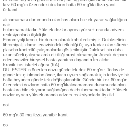
kez 60 mg'ın üzerindeki dozların hatta 60 mg'lık dbza yanıt
ür kanıt
alınamaması durumunda olan hastalara bile ek yarar sağladığına
dair
bulunmamaktadır. Yüksek dozlar ayrıca yüksek oranda advers
reaksiyonlarla ilişkili jlir.
Fibromiyalji kronik bir durum olarak kabul edilmiştir. Duloksetinin
fibromiyalji idame tedavisindeki etkinliği üç aya kadar olan sürede
plasebo kontrollü çalışmalarda gösljerilmiştir.Duloksetinin daha
uzun süreli çalışmalarda etkililiği araştırılmamıştır. Ancak dejbam
edentedaviler bireysel hasta yanıtına dayandın İm alıdır.
Kronik kas iskelet ağrısı (KA)
DULESTER'in önerilen dozu günde tek doz 60 mg'dır. Tedavide
günde tek çıkılmadan önce, ilaca uyum sağlamak için tedaviye bir
hafta boyunca günde tek do^jbaşlanabilir. Günde bir kez 60 mg'ın
üzerindeki dozların hatta 60 mg'lıkalınamaması durumunda olan
hastalara bile ek yarar sağladığına dairbulunmamaktadır. Yüksek
dozlar ayrıca yüksek oranda advers reaksiyonlarla ilişkilid
doi
60 mg'a 30 mg ileza yanıtbir kanıt
co