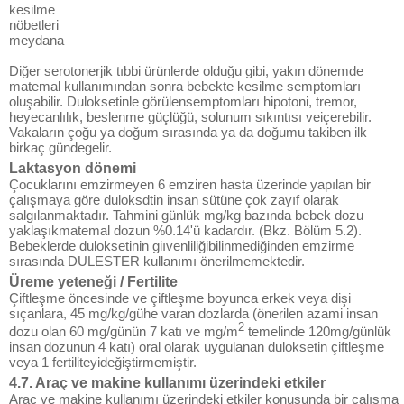
kesilme
nöbetleri
meydana
Diğer serotonerjik tıbbi ürünlerde olduğu gibi, yakın dönemde
matemal kullanımından sonra bebekte kesilme semptomları
oluşabilir. Duloksetinle görülensemptomları hipotoni, tremor,
heyecanlılık, beslenme güçlüğü, solunum sıkıntısı veiçerebilir.
Vakaların çoğu ya doğum sırasında ya da doğumu takiben ilk
birkaç gündegelir.
Laktasyon dönemi
Çocuklarını emzirmeyen 6 emziren hasta üzerinde yapılan bir
çalışmaya göre duloksdtin insan sütüne çok zayıf olarak
salgılanmaktadır. Tahmini günlük mg/kg bazında bebek dozu
yaklaşıkmatemal dozun %0.14'ü kadardır. (Bkz. Bölüm 5.2).
Bebeklerde duloksetinin giıvenliliğibilinmediğinden emzirme
sırasında DULESTER kullanımı önerilmemektedir.
Üreme yeteneği / Fertilite
Çiftleşme öncesinde ve çiftleşme boyunca erkek veya dişi
sıçanlara, 45 mg/kg/gühe varan dozlarda (önerilen azami insan
2
dozu olan 60 mg/günün 7 katı ve mg/m
temelinde 120mg/günlük
insan dozunun 4 katı) oral olarak uygulanan duloksetin çiftleşme
veya 1 fertiliteyideğiştirmemiştir.
4.7. Araç ve makine kullanımı üzerindeki etkiler
Araç ve makine kullanımı üzerindeki etkiler konusunda bir çalışma