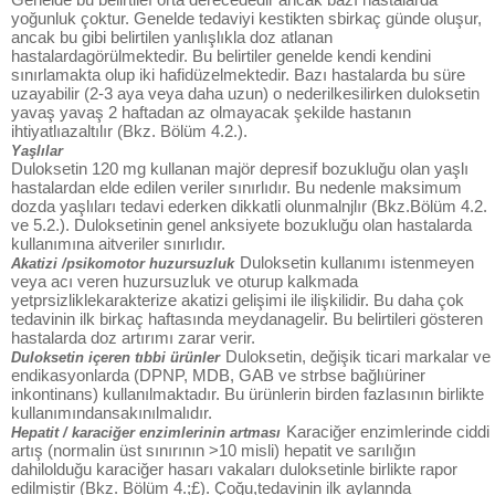
yoğunluk çoktur. Genelde tedaviyi kestikten sbirkaç günde oluşur,
ancak bu gibi belirtilen yanlışlıkla doz atlanan
hastalardagörülmektedir. Bu belirtiler genelde kendi kendini
sınırlamakta olup iki hafidüzelmektedir. Bazı hastalarda bu süre
uzayabilir (2-3 aya veya daha uzun) o nederilkesilirken duloksetin
yavaş yavaş 2 haftadan az olmayacak şekilde hastanın
ihtiyatlıazaltılır (Bkz. Bölüm 4.2.).
Yaşlılar
Duloksetin 120 mg kullanan majör depresif bozukluğu olan yaşlı
hastalardan elde edilen veriler sınırlıdır. Bu nedenle maksimum
dozda yaşlıları tedavi ederken dikkatli olunmalnjlır (Bkz.Bölüm 4.2.
ve 5.2.). Duloksetinin genel anksiyete bozukluğu olan hastalarda
kullanımına aitveriler sınırlıdır.
Duloksetin kullanımı istenmeyen
Akatizi /psikomotor huzursuzluk
veya acı veren huzursuzluk ve oturup kalkmada
yetprsizliklekarakterize akatizi gelişimi ile ilişkilidir. Bu daha çok
tedavinin ilk birkaç haftasında meydanagelir. Bu belirtileri gösteren
hastalarda doz artırımı zarar verir.
Duloksetin, değişik ticari markalar ve
Duloksetin içeren tıbbi ürünler
endikasyonlarda (DPNP, MDB, GAB ve strbse bağlıüriner
inkontinans) kullanılmaktadır. Bu ürünlerin birden fazlasının birlikte
kullanımındansakınılmalıdır.
Karaciğer enzimlerinde ciddi
Hepatit / karaciğer enzimlerinin artması
artış (normalin üst sınırının >10 misli) hepatit ve sarılığın
dahilolduğu karaciğer hasarı vakaları duloksetinle birlikte rapor
edilmiştir (Bkz. Bölüm 4.;£). Çoğu,tedavinin ilk aylannda