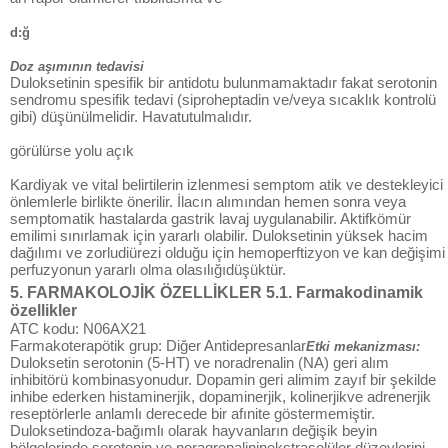
d:ğ
Doz aşımının tedavisi
Duloksetinin spesifik bir antidotu bulunmamaktadır fakat serotonin
sendromu spesifik tedavi (siproheptadin ve/veya sıcaklık kontrolü
gibi) düşünülmelidir. Havatutulmalıdır.
görülürse yolu açık
Kardiyak ve vital belirtilerin izlenmesi semptom atik ve destekleyici
önlemlerle birlikte önerilir. İlacın alımından hemen sonra veya
semptomatik hastalarda gastrik lavaj uygulanabilir. Aktifkömür
emilimi sınırlamak için yararlı olabilir. Duloksetinin yüksek hacim
dağılımı ve zorludiürezi olduğu için hemoperftizyon ve kan değişimi
perfuzyonun yararlı olma olasılığıdüşüktür.
5. FARMAKOLOJİK ÖZELLİKLER 5.1. Farmakodinamik
özellikler
ATC kodu: N06AX21
Farmakoterapötik grup: Diğer Antidepresanlar
Etki mekanizması:
Duloksetin serotonin (5-HT) ve noradrenalin (NA) geri alım
inhibitörü kombinasyonudur. Dopamin geri alimim zayıf bir şekilde
inhibe ederken histaminerjik, dopaminerjik, kolinerjikve adrenerjik
reseptörlerle anlamlı derecede bir afınite göstermemiştir.
Duloksetindoza-bağımlı olarak hayvanların değişik beyin
bölgelerinde serotonin ve noraqrenalininekstraselüler düzeylerini