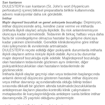
Sarı kantaron
DULESTER'in sarı kantaron (St. John's wort (Hypericum
perforatum)) içererj bitkisel preparatlarla birlikte kullanımında
advers reaksiyonlar daha sık görülebilir.
İntihar
Depresyon,
Majör depresif bozukluk ve genel anksiyete bozukluğu:
intihar düşüncesinde artış, kendine zarar verme ve intiharda
(intiharla ilişkili olaylar) artışla ilişkilidir. Bu risk anlamlıremisyon
oluncaya kadar sürmektedir. Tedavinin ilk birkaç haftası veya daha
fazla bir süredegelişme olmazsa hastalar bu gelişme oluncaya
kadar yakinen izlenmelidir. Genellde klinikdeneyime göre intihar
riski iyileşmenin ilk evrelerinde artmaktadır.
DULESTER'in reçete edildiği diğer psikiyatrik durumlarda intiharla
ilişkili olayların artma riskiyle ilişkili olabilir. Ayrıca bu durumlar
majör depresif bozukluğa eşlik edebilir. Majördepresif bozukluğu
olan hastaların tedavisinde gözlenen aynı önlemler, diğer
psikiyatrikbozuklukları olan hastaların tedavilerinde de
gözlenecektir.
İntiharla ilişkili olaylar geçmişi olan veya tedavinin başlangıcında
anlamlı derecejİ düşüncesi gösteren hastalar, intihar düşüncesi
veya intihar davranışı açısındanaltında olduğu bilinip tedavi
sırasında dikkatli bir gözlem altında tutulmalıdır,bozukluklarda
antidepresan ilaçların plasebo-kontrollü klinik çalışmaların
metaplasebo ile karşılaştırıldığında antidepre sanla birlikte intihar
davranışında 25 yaşriski olduğunu göstermiştir.