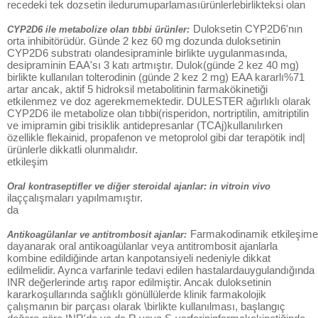
recedeki tek dozsetin iledurumuparlamasıürünlerlebirlikteksi olan
Duloksetin CYP2D6'nın
CYP2D6 ile metabolize olan tıbbi ürünler:
orta inhibitörüdür. Günde 2 kez 60 mg dozunda duloksetinin
CYP2D6 substratı olandesipraminle birlikte uygulanmasında,
desipraminin EAA'sı 3 katı artmıştır. Dulok(günde 2 kez 40 mg)
birlikte kullanılan tolterodinin (günde 2 kez 2 mg) EAA kararlı%71
artar ancak, aktif 5 hidroksil metabolitinin farmakökinetiği
etkilenmez ve doz agerekmemektedir. DULESTER ağırlıklı olarak
CYP2D6 ile metabolize olan tıbbi(risperidon, nortriptilin, amitriptilin
ve imipramin gibi trisiklik antidepresanlar (TCAj)kullanılırken
özellikle flekainid, propafenon ve metoprolol gibi dar terapötik ind|
ürünlerle dikkatli olunmalıdır.
etkileşim
Oral kontraseptifler ve diğer steroidal ajanlar: in vitroin vivo
ilaççalışmaları yapılmamıştır.
da
Farmakodinamik etkileşime
Antikoagülanlar ve antitrombosit ajanlar:
dayanarak oral antikoagülanlar veya antitrombosit ajanlarla
kombine edildiğinde artan kanpotansiyeli nedeniyle dikkat
edilmelidir. Aynca varfarinle tedavi edilen hastalardauygulandığında
INR değerlerinde artış rapor edilmiştir. Ancak duloksetinin
kararkoşullarında sağlıklı gönüllülerde klinik farmakolojik
çalışmanın bir parçası olarak \birlikte kullanılması, başlangıç