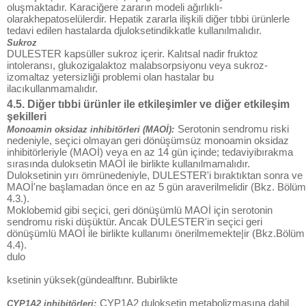
oluşmaktadır. Karaciğere zararın modeli ağırlıklı-
olarakhepatoselülerdir. Hepatik zararla ilişkili diğer tıbbi ürünlerle
tedavi edilen hastalarda djuloksetindikkatle kullanılmalıdır.
Sukroz
DULESTER kapsüller sukroz içerir. Kalıtsal nadir fruktoz
intoleransı, glukozigalaktoz malabsorpsiyonu veya sukroz-
izomaltaz yetersizliği problemi olan hastalar bu
ilacıkullanmamalıdır.
4.5. Diğer tıbbi ürünler ile etkileşimler ve diğer etkileşim
şekilleri
Serotonin sendromu riski
Monoamin oksidaz inhibitörleri (MAOİ):
nedeniyle, seçici olmayan geri dönüşümsüz monoamin oksidaz
inhibitörleriyle (MAOİ) veya en az 14 gün içinde; tedaviyibırakma
sırasında duloksetin MAOİ ile birlikte kullanılmamalıdır.
Duloksetinin yırı ömrünedeniyle, DULESTER'i bıraktıktan sonra ve
MAOİ'ne başlamadan önce en az 5 gün araverilmelidir (Bkz. Bölüm
4.3.).
Moklobemid gibi seçici, geri dönüşümlü MAOİ için serotonin
sendromu riski düşüktür. Ancak DULESTER'in seçici geri
dönüşümlü MAOİ ile birlikte kullanımı önerilmemekte|ir (Bkz.Bölüm
4.4).
dulo
ksetinin yüksek(gündealftınr. Bubirlikte
CYP1A2 duloksetin metabolizmasına dahil
CYP1A2 inhibitörleri: