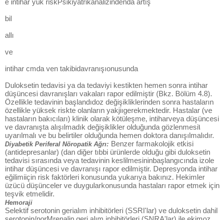
e intihar yük riskPsikiyatrikanalizindenda artış
bil
allı
ve
intihar cmda ven takibidavranışıonusunda
Duloksetin tedavisi ya da tedaviyi kestikten hemen sonra intihar
düşüncesi davranışları vakaları rapor edilmiştir (Bkz. Bölüm 4.8).
Özellikle tedavinin başlandıdoz değişikliklerinden sonra hastaların
özellikle yüksek riskte olanların yakjiıgerekmektedir. Hastalar (ve
hastaların bakıcıları) klinik olarak kötüleşme, intiharveya düşüncesi
ve davranışta alışılmadık değişiklikler olduğunda gözlenmesi
\
uyarılmalı ve bu belirtiler olduğunda hemen doktora danışılmalıdır.
Benzer farmakolojik etkisi
Diyabetik Periferal Nöropatik Ağrı:
(antidepresanlar) (dan diğer tıbbi ürünlerde olduğu gibi duloksetin
tedavisi sırasında veya tedavinin keslilmesininbaşlangıcında izole
intihar düşüncesi ve davranışı rapor edilmiştir. Depresyonda intihar
eğilimiiçin risk faktörleri konusunda yukarıya bakınız. Hekimler
üzücü düşünceler ve duygularkonusunda hastaları rapor etmek için
teşvik etmelidir.
Hemoraji
Selektif serotonin gerialım inhibitörleri (SSRI'lar) ve duloksetin dahil
serotonin/norMrenalin geri alım inhibitörleri (SNRA'lar) ile ekimoz,