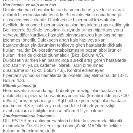
Kan basıncı ve kalp atım hızı
Duloksetin bazı hastalarda kan basıncında artış ve klinik olarak
anlamlı hipertansiyonla ilişkilidir. Bu duloksetinin nonadrenerjik
etkisi nedeniyle olabilir. Duloksetinle hipertansif krizvakaları
özellikle daha önce hipertansiyonu olan hastalarda rapor edilmiştir.
Bej nedenle,özellikle tedavinin ilk ayında bilinen hipertansiyonu
ve/veya diğer kardiyak hastalığı olanhastalarda kan basıncının
izlenmesi önerilir. Duloksetin artan kalp hızı veya kan
basıncındaartışla durumları tehlikeye giren hastalarda dikkatle
kullanılmalıdır. Duloksetinmetabolizmasını bozan tıbbi ürünler
kullanılırken de dikkatli olunmalıdır (Bkz. Bölüm 4.5).
Duloksetın alırken kan basıncında sürekli artış gören hastalarda
doz azaltımı ya da kademeli olarak ilacın bırakılması
düşünülmelidir (Bkz. Bölüm 4.8). Kontrol edilemeyen
hipertjansiyonuolan hastalarda duloksetin başlatılmamalıdır (Bkz.
Bölüm 4.3).
Böbrek yetmezliği
Hemodiyaliz sırasında ağır böbrek yetmezliği olan hastalarda
duloksetinin: plazma konsantrasyonlarında (kreatinin klerens <30
ml/dak) artış meydana gelir. AğU böbrekyetmezliği olan hastalar
için bölüm 4.3'e, hafif veya orta şiddette böbrek yetmezjliği
olanhastalara ait bilgiler için ise bölüm 4.2'ye bakınız.
Antidepresanlarla kullanımı
DULESTER'mn antidepresanlarla birlikte kullanımında dikkatli
olunmalıdır. Özellikle seçici geri dönüşümlü MAOflerle birlikte
kullanımı önerilmemektedir.