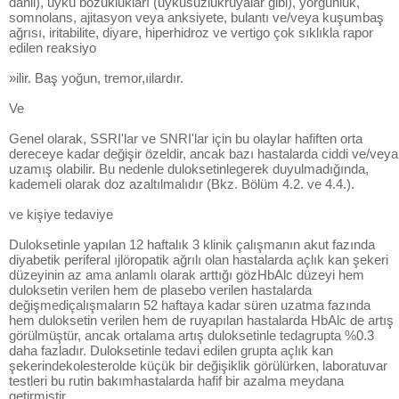
dahil), uyku bozuklukları (uykusuzlukrüyalar gibi), yorgunluk,
somnolans, ajitasyon veya anksiyete, bulantı ve/veya kuşumbaş
ağrısı, iritabilite, diyare, hiperhidroz ve vertigo çok sıklıkla rapor
edilen reaksiyo
»ilir. Baş yoğun, tremor,ıilardır.
Ve
Genel olarak, SSRI'lar ve SNRI'lar için bu olaylar hafiften orta
dereceye kadar değişir özeldir, ancak bazı hastalarda ciddi ve/veya
uzamış olabilir. Bu nedenle duloksetinlegerek duyulmadığında,
kademeli olarak doz azaltılmalıdır (Bkz. Bölüm 4.2. ve 4.4.).
ve kişiye tedaviye
Duloksetinle yapılan 12 haftalık 3 klinik çalışmanın akut fazında
diyabetik periferal ıjlöropatik ağrılı olan hastalarda açlık kan şekeri
düzeyinin az ama anlamlı olarak arttığı gözHbAlc düzeyi hem
duloksetin verilen hem de plasebo verilen hastalarda
değişmediçalışmaların 52 haftaya kadar süren uzatma fazında
hem duloksetin verilen hem de ruyapılan hastalarda HbAlc de artış
görülmüştür, ancak ortalama artış duloksetinle tedagrupta %0.3
daha fazladır. Duloksetinle tedavi edilen grupta açlık kan
şekerindekolesterolde küçük bir değişiklik görülürken, laboratuvar
testleri bu rutin bakımhastalarda hafif bir azalma meydana
getirmiştir.