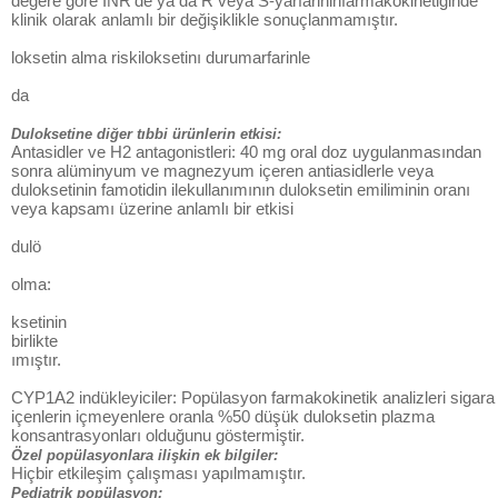
değere göre INR'de ya da R veya S-yarfarininfarmakokinetiğinde
klinik olarak anlamlı bir değişiklikle sonuçlanmamıştır.
loksetin alma riskiloksetinı durumarfarinle
da
Duloksetine diğer tıbbi ürünlerin etkisi:
Antasidler ve H2 antagonistleri: 40 mg oral doz uygulanmasından
sonra alüminyum ve magnezyum içeren antiasidlerle veya
duloksetinin famotidin ilekullanımının duloksetin emiliminin oranı
veya kapsamı üzerine anlamlı bir etkisi
dulö
olma:
ksetinin
birlikte
ımıştır.
CYP1A2 indükleyiciler: Popülasyon farmakokinetik analizleri sigara
içenlerin içmeyenlere oranla %50 düşük duloksetin plazma
konsantrasyonları olduğunu göstermiştir.
Özel popülasyonlara ilişkin ek bilgiler:
Hiçbir etkileşim çalışması yapılmamıştır.
Pediatrik popülasyon: