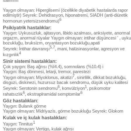
salımmı
Yaygın olmayan: Hiperglisemi (özellikle diyabetik hastalarda rapor
edilmiştir) Seyrek: Dehidrasyon, hiponatremi, SIADH (anti-diüretik
6
hormonun yetersizsendromu)
Psikiyatrik hastalıklar:
Yaygın: Uykusuzluk, ajitasyon, libido azalması, anksiyete, anormal
orgazm, anormal rüyalar Yaygın olmayan: intihar düşüncesi ' , uyku
bozukluğu, bruksizm, oryantasyon bozukluğu,apati
5,7
Seyrek: İntihar davranışı
, mani, halüsinasyonlar, agresyon ve
4
kızgınlık
Sinir sistemi hastalıkları:
Çok yaygın: Baş ağrısı (%I4.4), somnolans (%10.4) i
Yaygın: Baş dönmesi, letarji, tremor, parestezi
7
Yaygın olmayan: Miyoklonus, akatizi
, sinirlilik, dikkat bozukluğu,
disguzi, diskinezi, huzursuz bacak sendromu, düşük uyku kalitesi
6
1
Seyrek: Serotonin sendromu
, konvülziyon
, psikomotor
6
6
rahatsızlık
, ekstraplramidal semptomlar
Göz hastalıkları:
Yaygın: Bulanık görme
Yaygın olmayan: Midriyazis, görme bozukluğu Seyrek: Glokom
Kulak ve iç kulak hastalıkları:
1
Yaygın: Tinnitus
Yaygın olmayan: Vertigo, kulak ağrısı