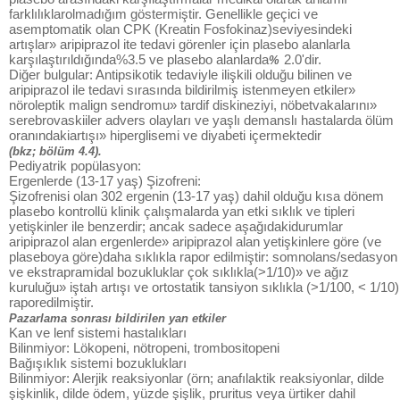
farklılıklarolmadığım göstermiştir. Genellikle geçici ve
asemptomatik olan CPK (Kreatin Fosfokinaz)seviyesindeki
artışlar» aripiprazol ite tedavi görenler için plasebo alanlarla
karşılaştırıldığında%3.5 ve plasebo alanlarda
2.0'dir.
%
Diğer bulgular: Antipsikotik tedaviyle ilişkili olduğu bilinen ve
aripiprazol ile tedavi sırasında bildirilmiş istenmeyen etkiler»
nöroleptik malign sendromu» tardif diskineziyi, nöbetvakalarını»
serebrovaskiiler advers olayları ve yaşlı demanslı hastalarda ölüm
oranındakiartışı» hiperglisemi ve diyabeti içermektedir
(bkz; bölüm 4.4).
Pediyatrik popülasyon:
Ergenlerde (13-17 yaş) Şizofreni:
Şizofrenisi olan 302 ergenin (13-17 yaş) dahil olduğu kısa dönem
plasebo kontrollü klinik çalışmalarda yan etki sıklık ve tipleri
yetişkinler ile benzerdir; ancak sadece aşağıdakidurumlar
aripiprazol alan ergenlerde» aripiprazol alan yetişkinlere göre (ve
plaseboya göre)daha sıklıkla rapor edilmiştir: somnolans/sedasyon
ve ekstrapramidal bozukluklar çok sıklıkla(>1/10)» ve ağız
kuruluğu» iştah artışı ve ortostatik tansiyon sıklıkla (>1/100, < 1/10)
raporedilmiştir.
Pazarlama sonrası bildirilen yan etkiler
Kan ve lenf sistemi hastalıkları
Bilinmiyor: Lökopeni, nötropeni, trombositopeni
Bağışıklık sistemi bozuklukları
Bilinmiyor: Alerjik reaksiyonlar (örn; anafılaktik reaksiyonlar, dilde
şişkinlik, dilde ödem, yüzde şişlik, pruritus veya ürtiker dahil