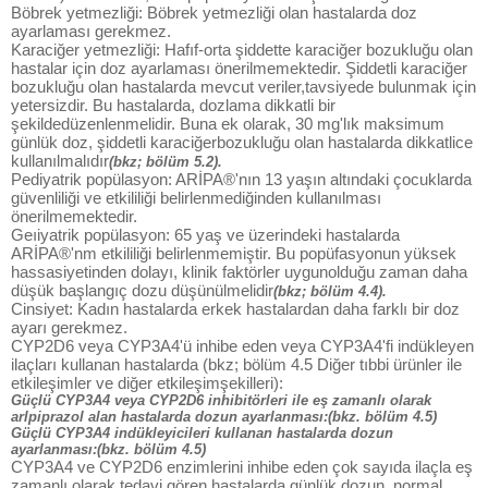
Böbrek yetmezliği: Böbrek yetmezliği olan hastalarda doz
ayarlaması gerekmez.
Karaciğer yetmezliği: Hafıf-orta şiddette karaciğer bozukluğu olan
hastalar için doz ayarlaması önerilmemektedir. Şiddetli karaciğer
bozukluğu olan hastalarda mevcut veriler,tavsiyede bulunmak için
yetersizdir. Bu hastalarda, dozlama dikkatli bir
şekildedüzenlenmelidir. Buna ek olarak, 30 mg'lık maksimum
günlük doz, şiddetli karaciğerbozukluğu olan hastalarda dikkatlice
kullanılmalıdır
(bkz; bölüm 5.2).
Pediyatrik popülasyon: ARİPA®'nın 13 yaşın altındaki çocuklarda
güvenliliği ve etkililiği belirlenmediğinden kullanılması
önerilmemektedir.
Geıiyatrik popülasyon: 65 yaş ve üzerindeki hastalarda
ARİPA®'nm etkililiği belirlenmemiştir. Bu popüfasyonun yüksek
hassasiyetinden dolayı, klinik faktörler uygunolduğu zaman daha
düşük başlangıç dozu düşünülmelidir
(bkz; bölüm 4.4).
Cinsiyet: Kadın hastalarda erkek hastalardan daha farklı bir doz
ayarı gerekmez.
CYP2D6 veya CYP3A4'ü inhibe eden veya CYP3A4'fi indükleyen
ilaçları kullanan hastalarda (bkz; bölüm 4.5 Diğer tıbbi ürünler ile
etkileşimler ve diğer etkileşimşekilleri):
Güçlü CYP3A4 veya CYP2D6 inhibitörleri ile eş zamanlı olarak
arlpiprazol alan hastalarda dozun ayarlanması:(bkz. bölüm 4.5)
Güçlü CYP3A4 indükleyicileri kullanan hastalarda dozun
ayarlanması:(bkz. bölüm 4.5)
CYP3A4 ve CYP2D6 enzimlerini inhibe eden çok sayıda ilaçla eş
zamanlı olarak tedavi gören hastalarda günlük dozun, normal