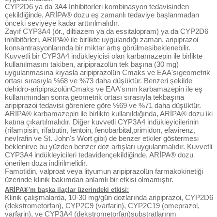
CYP2D6 ya da 3A4 İnhibitorleri kombinasyon tedavisinden
çekildiğinde, ARİPA® dozu eş zamanlı tedaviye başlanmadan
önceki seviyeye kadar arttırılmalıdır.
Zayıf CYP3A4 (ör., diltiazem ya da essitalopram) ya da CYP2D6
inhİbitörleri, ARİPA® ile birlikte uygulandığı zaman, aripiprazoi
konsantrasyonlarında bir miktar artış görülmesibeklenebilir.
Kuvvetli bir CYP3A4 indükleyicisi olan karbamazepin ile birlikte
kullanılmasını takiben, aripiprazolün tek başına (30 mg)
uygulanmasına kıyasla aripiprazolün Cmaks ve EAA'sıgeometrik
ortası sırasıyla %68 ve %73 daha düşüktür. Benzeri şekilde
dehidro-aripiprazolünCmaks ve EAA'sının karbamazepin ile eş
kullanımından sonra geometrik ortası sırasıyla tekbaşına
aripiprazoi tedavisi görenlere göre %69 ve %71 daha düşüktür.
ARİPA® karbamazepin ile birlikte kullanıldığında, ARİPA® dozu iki
katına çıkartılmalıdır. Diğer kuvvetli CYP3A4 indükieyicilerinin
(rifampisin, rifabutin, fentoin, fenobarbital,primidon, efavirenz,
nevİrafin ve St. John's Wort gibi) de benzer etkiler göstermesi
beklenirve bu yüzden benzer doz artışları uygulanmalıdır. Kuvvetli
CYP3A4 indükleyicileri tedavidençekildiğinde, ARİPA® dozu
önerilen doza indirilmelidir.
Famotidin, valproat veya lityumun aripiprazolün farmakokinetiği
üzerinde klinik bakımdan anlamlı bir etkisi olmamıştır.
ARİPA®'m başka ilaçlar üzerindeki etkisi:
Klinik çalışmalarda, 10-30 mg/gün dozlarında aripiprazoi, CYP2D6
(dekstrometorfan), CYP2C9 (varfarin), CYP2C19 (omeprazol,
varfarin), ve CYP3A4 (dekstrometorfan)substratlarınm