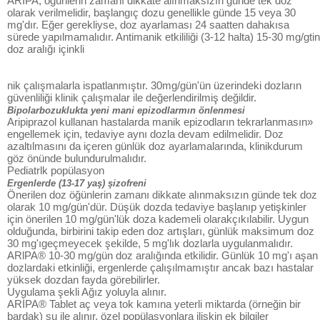
ARİPA, öğünlerin zamanı dikkate alınmaksızın günde tek doz
olarak verilmelidir, başlangıç dozu genellikle günde 15 veya 30
mg'dır. Eğer gerekliyse, doz ayarlaması 24 saatten dahakısa
sürede yapılmamalıdır. Antimanik etkililiği (3-12 halta) 15-30 mg/gtin
doz aralığı içinkli
nik çalışmalarla ispatlanmıştır. 30mg/gün'ün üzerindeki dozların
güvenliliği klinik çalışmalar ile değerlendirilmiş değildir.
Bipolarbozuklukta yeni mani epizodlarmın önlenmesi
Aripiprazol kullanan hastalarda manik epizodların tekrarlanmasın»
engellemek için, tedaviye aynı dozla devam edilmelidir. Doz
azaltılmasını da içeren günlük doz ayarlamalarında, klinikdurum
göz önünde bulundurulmalıdır.
Pediatrlk popülasyon
Ergenlerde (13-17 yaş) şizofreni
Önerilen doz öğünlerin zamanı dikkate alınmaksızın günde tek doz
olarak 10 mg/gün'dür. Düşük dozda tedaviye başlanıp yetişkinler
için önerilen 10 mg/gün'lük doza kademeli olarakçıkılabilir. Uygun
olduğunda, birbirini takip eden doz artışları, günlük maksimum doz
30 mg'ıgeçmeyecek şekilde, 5 mg'lık dozlarla uygulanmalıdır.
ARlPA® 10-30 mg/gün doz aralığında etkilidir. Günlük 10 mg'ı aşan
dozlardaki etkinliği, ergenlerde çalışılmamıştır ancak bazı hastalar
yüksek dozdan fayda görebilirler.
Uygulama şekli Ağız yoluyla alınır.
ARİPA® Tablet aç veya tok kamına yeterli miktarda (örneğin bir
bardak) su ile alınır, özel popülasyonlara ilişkin ek bilgiler