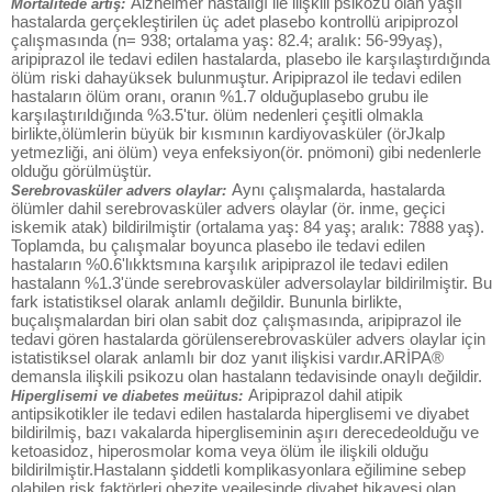
Alzheimer hastalığı ile ilişkili psikozu olan yaşlı
Mortalitede artış:
hastalarda gerçekleştirilen üç adet plasebo kontrollü aripiprozol
çalışmasında (n= 938; ortalama yaş: 82.4; aralık: 56-99yaş),
aripiprazol ile tedavi edilen hastalarda, plasebo ile karşılaştırdığında
ölüm riski dahayüksek bulunmuştur. Aripiprazol ile tedavi edilen
hastaların ölüm oranı, oranın %1.7 olduğuplasebo grubu ile
karşılaştırıldığında %3.5'tur. ölüm nedenleri çeşitli olmakla
birlikte,ölümlerin büyük bir kısmının kardiyovasküler (örJkalp
yetmezliği, ani ölüm) veya enfeksiyon(ör. pnömoni) gibi nedenlerle
olduğu görülmüştür.
Aynı çalışmalarda, hastalarda
Serebrovasküler advers olaylar:
ölümler dahil serebrovasküler advers olaylar (ör. inme, geçici
iskemik atak) bildirilmiştir (ortalama yaş: 84 yaş; aralık: 7888 yaş).
Toplamda, bu çalışmalar boyunca plasebo ile tedavi edilen
hastaların %0.6'lıkktsmına karşılık aripiprazol ile tedavi edilen
hastalann %1.3'ünde serebrovasküler adversolaylar bildirilmiştir. Bu
fark istatistiksel olarak anlamlı değildir. Bununla birlikte,
buçalışmalardan biri olan sabit doz çalışmasında, aripiprazol ile
tedavi gören hastalarda görülenserebrovasküler advers olaylar için
istatistiksel olarak anlamlı bir doz yanıt ilişkisi vardır.ARİPA®
demansla ilişkili psikozu olan hastalann tedavisinde onaylı değildir.
Aripiprazol dahil atipik
Hiperglisemi ve diabetes meüitus:
antipsikotikler ile tedavi edilen hastalarda hiperglisemi ve diyabet
bildirilmiş, bazı vakalarda hipergliseminin aşırı derecedeolduğu ve
ketoasidoz, hiperosmolar koma veya ölüm ile ilişkili olduğu
bildirilmiştir.Hastalann şiddetli komplikasyonlara eğilimine sebep
olabilen risk faktörleri obezite veailesinde diyabet hikayesi olan