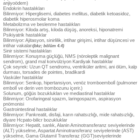
anjiyoödem)
Endokrin hastalıkları
Bilinmiyor: Hiperglisemi, diabetes mellitus, diabetik ketoasidoz,
diabetik hiperosmolar koma
Metabolizma ve beslenme hastalıkları
Bilinmiyor: Kiloda artış, kiloda düşüş, anoreksi, hiponatremi
Psikiyatrik hastalıklar
Bilinmiyor: Ajitasyon, sinirlilik, intihar girişimi, intihar düşüncesi ve
intihar vakaları
(bkz; bölüm 4.4)
Sinir sistemi hastalıkları
Bilinmiyor: Konuşma güçlüğü, NMS (nöroleptik malignant
sendrom), grand mal konvülziyon Kardiyak hastalıklar
Çok seyrek: Uzun QT sendromu, ventriküler aritmi, ani ölüm, kalp
durması, torsades de pointes, bradikardi
Vasküler hastalıklar
Bilinmiyor: Senkop, hipertansiyon, venöz tromboembolİ (pulmoner
embolİ ve derin ven trombozunu içerir.)
Solunum, göğüs bozuklukları ve mediastinal hastalıklar
Bilinmiyor: Orofaringeal spazm, laringospazm, aspirasyon
pnömonisi
Gastrointestinal hastalıklar
Bilinmiyor: Pankreatit, disfaji, karın rahatsızlığı, mide rahatsızlığı,
diyare Hcpato-bilicr bozukluklar
Bilinmiyor: Hepatit, sanlık, Alanin Aminotransferanz seviyelerinde
(ALT) yükselme, Aspartat Aminotransferanz seviyelerinde (AST)
yükselme, Gama Glutamil Transferaz (GGT)seviyelerinde