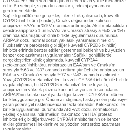
CYP3A4 enzimleri sorumluluğunda birden fazla yol ile metabolize
edilir. Bu sebeple, sigara kullananlar içindozaj ayarlaması
gerekmemektedir.
Sağlıklı gönüllülerde gerçekleştirilen klinik çalışmada, kuvvetli
CYP2D6 inhibitörü (kinidin), Cmaks değişmeden kalırken
aripiprazol EAA'sını %107 oranında arttırmıştır. Aktif metabolitolan
dehidro-aripiprazo 1 ün EAA'sı ve Cmaks'ı strasıyla %32 ve %47
oranında azalmıştır.Kinidinle birlikte uygulanması durumunda
ARİPA® dozu, normal dozun yaklaşık yansınaindirilmelidir.
Fluoksetin ve paroksetin gibi diğer kuvvetli CYP2D6 (kinidin)
inhibitörlerininde benzer etkiler göstermesi beklenir ve bu yüzden
benzer doz azaltması uygulanmalıdır.Sağlıklı gönüllülerde
gerçekleştirilen klinik çalışmada, kuvvetli CYP3A4
(ketokonazol)inhibitörü, aripiprazolün EAA'sım ve Cmaks'mı
sırasıyla %63 ve %37 oranında arttırmıştır.Dehidro-aripiprazolün
EAA'sı ve Cmaks'ı sırasıyla %77 ve %43 oranında azalmıştır.
YavaşCYP2D6 metabolizörleri, kuvvetli CYP3A4 inbitörü ile birlikte
uygulandığında, hızlıCYP2D6 metabolizörlerine kıyasla,
aripiprazolün yüksek plazma konsantrasyonları ilesonuçlanır.
ARİPA®'nın ketakonazol ya da diğer kuvvetli CYP3A4 inbitörleri
birlikteuygulandığı göz Önüne alındığında, hastaya olan potansiyel
yaran potansiyel risklerindendaha fazla olmalıdır. Ketokonazol ite
birlikte uygulanması durumunda ARİPA® dozu, normaldozun
yaklaşık yarısına indirilmelidir. itrakonazol ve H1V proteaz
inhibitörleri gibi diğerkuvvetli CYP3A4 inhibitörlerinin de benzer
etkiler göstermesi beklenir ve bu yözden benzerdoz azaltması
uygulanmalıdır.