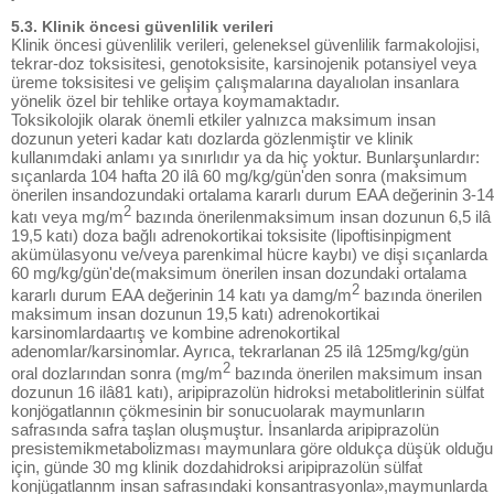
5.3. Klinik öncesi güvenlilik verileri
Klinik öncesi güvenlilik verileri, geleneksel güvenlilik farmakolojisi,
tekrar-doz toksisitesi, genotoksisite, karsinojenik potansiyel veya
üreme toksisitesi ve gelişim çalışmalarına dayalıolan insanlara
yönelik özel bir tehlike ortaya koymamaktadır.
Toksikolojik olarak önemli etkiler yalnızca maksimum insan
dozunun yeteri kadar katı dozlarda gözlenmiştir ve klinik
kullanımdaki anlamı ya sınırlıdır ya da hiç yoktur. Bunlarşunlardır:
sıçanlarda 104 hafta 20 ilâ 60 mg/kg/gün'den sonra (maksimum
önerilen insandozundaki ortalama kararlı durum EAA değerinin 3-14
2
katı veya mg/m
bazında önerilenmaksimum insan dozunun 6,5 ilâ
19,5 katı) doza bağlı adrenokortikai toksisite (lipoftisinpigment
akümülasyonu ve/veya parenkimal hücre kaybı) ve dişi sıçanlarda
60 mg/kg/gün'de(maksimum önerilen insan dozundaki ortalama
2
kararlı durum EAA değerinin 14 katı ya damg/m
bazında önerilen
maksimum insan dozunun 19,5 katı) adrenokortikai
karsinomlardaartış ve kombine adrenokortikal
adenomlar/karsinomlar. Ayrıca, tekrarlanan 25 ilâ 125mg/kg/gün
2
oral dozlarından sonra (mg/m
bazında önerilen maksimum insan
dozunun 16 ilâ81 katı), aripiprazolün hidroksi metabolitlerinin sülfat
konjögatlannın çökmesinin bir sonucuolarak maymunların
safrasında safra taşlan oluşmuştur. İnsanlarda aripiprazolün
presistemikmetabolizması maymunlara göre oldukça düşük olduğu
için, günde 30 mg klinik dozdahidroksi aripiprazolün sülfat
konjügatlannm insan safrasındaki konsantrasyonla»,maymunlarda