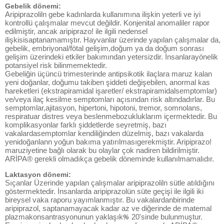
Gebelik dönemi:
Aripiprazoliln gebe kadınlarda kullanımına ilişkin yeterli ve iyi
kontrollü çalışmalar mevcut değildir. Konjenital anomaliler rapor
edilmiştir, ancak aripiprazo! ile ilgili nedensel
ilişkisisaptanamamıştır. Hayvanlar üzerinde yapılan çalışmalar da,
gebelik, embriyonal/fötal gelişim,doğum ya da doğum sonrası
gelişim üzerindeki etkiler bakımından yetersizdir. İnsanlarayönelik
potansiyel risk bilinmemektedir.
Gebeliğin üçüncü trimesterinde antipsikotik ilaçlara maruz kalan
yeni doğanlar, doğumu takiben şiddeti değişebilen, anormal kas
hareketleri (ekstrapiramidal işaretler/ ekstrapiramidalsemptomlar)
ve/veya ilaç kesilme semptomları açısından risk altındadırlar. Bu
semptomlar,ajitasyon, hipertoni, hipotoni, tremor, somnolans,
respiratuar distres veya beslenmebozukluklarım içermektedir. Bu
komplikasyonlar farklı şiddetlerde seyretmiş, bazı
vakalardasemptomlar kendiliğinden düzelmiş, bazı vakalarda
yenidoğanlann yoğun bakıma yatırılmasıgerekmiştir. Aripiprazo!
maruziyetine bağlı olarak bu olaylar çok nadiren bildirilmiştir.
ARİPA® gerekli olmadıkça gebelik döneminde kullanılmamalıdır.
Laktasyon dönemi:
Sıçanlar Üzerinde yapılan çalışmalar aripiprazoliln sütle atıldığını
göstermektedir. İnsanlarda aripiprazolün süte geçişi ile ilgili iki
bireysel vaka raporu yayımlanmıştır. Bu vakalardanbirinde
aripiprazol, saptanamayacak kadar az ve diğerinde de matemal
plazmakonsantrasyonunun yaklaşık
20'sinde bulunmuştur.
%