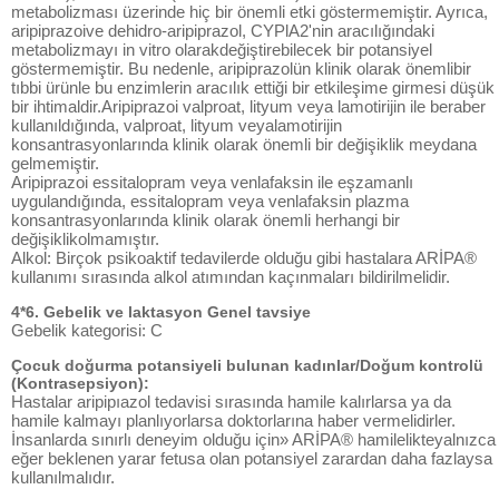
metabolizması üzerinde hiç bir önemli etki göstermemiştir. Ayrıca,
aripiprazoive dehidro-aripiprazol, CYPlA2'nin aracılığındaki
metabolizmayı in vitro olarakdeğiştirebilecek bir potansiyel
göstermemiştir. Bu nedenle, aripiprazolün klinik olarak önemlibir
tıbbi ürünle bu enzimlerin aracılık ettiği bir etkileşime girmesi düşük
bir ihtimaldir.Aripiprazoi valproat, lityum veya lamotirijin ile beraber
kullanıldığında, valproat, lityum veyalamotirijin
konsantrasyonlarında klinik olarak önemli bir değişiklik meydana
gelmemiştir.
Aripiprazoi essitalopram veya venlafaksin ile eşzamanlı
uygulandığında, essitalopram veya venlafaksin plazma
konsantrasyonlarında klinik olarak önemli herhangi bir
değişiklikolmamıştır.
Alkol: Birçok psikoaktif tedavilerde olduğu gibi hastalara ARİPA®
kullanımı sırasında alkol atımından kaçınmaları bildirilmelidir.
4*6. Gebelik ve laktasyon Genel tavsiye
Gebelik kategorisi: C
Çocuk doğurma potansiyeli bulunan kadınlar/Doğum kontrolü
(Kontrasepsiyon):
Hastalar aripipıazol tedavisi sırasında hamile kalırlarsa ya da
hamile kalmayı planlıyorlarsa doktorlarına haber vermelidirler.
İnsanlarda sınırlı deneyim olduğu için» ARİPA® hamilelikteyalnızca
eğer beklenen yarar fetusa olan potansiyel zarardan daha fazlaysa
kullanılmalıdır.