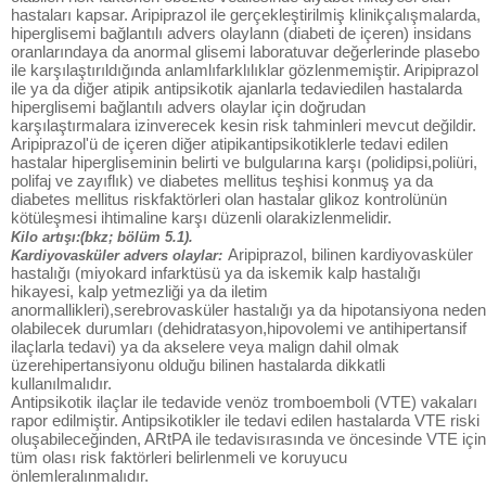
hastaları kapsar. Aripiprazol ile gerçekleştirilmiş klinikçalışmalarda,
hiperglisemi bağlantılı advers olaylann (diabeti de içeren) insidans
oranlarındaya da anormal glisemi laboratuvar değerlerinde plasebo
ile karşılaştırıldığında anlamlıfarklılıklar gözlenmemiştir. Aripiprazol
ile ya da diğer atipik antipsikotik ajanlarla tedaviedilen hastalarda
hiperglisemi bağlantılı advers olaylar için doğrudan
karşılaştırmalara izinverecek kesin risk tahminleri mevcut değildir.
Aripiprazol'ü de içeren diğer atipikantipsikotiklerle tedavi edilen
hastalar hipergliseminin belirti ve bulgularına karşı (polidipsi,poliüri,
polifaj ve zayıflık) ve diabetes mellitus teşhisi konmuş ya da
diabetes mellitus riskfaktörleri olan hastalar glikoz kontrolünün
kötüleşmesi ihtimaline karşı düzenli olarakizlenmelidir.
Kilo artışı:(bkz; bölüm 5.1).
Aripiprazol, bilinen kardiyovasküler
Kardiyovasküler advers olaylar:
hastalığı (miyokard infarktüsü ya da iskemik kalp hastalığı
hikayesi, kalp yetmezliği ya da iletim
anormallikleri),serebrovasküler hastalığı ya da hipotansiyona neden
olabilecek durumları (dehidratasyon,hipovolemi ve antihipertansif
ilaçlarla tedavi) ya da akselere veya malign dahil olmak
üzerehipertansiyonu olduğu bilinen hastalarda dikkatli
kullanılmalıdır.
Antipsikotik ilaçlar ile tedavide venöz tromboemboli (VTE) vakaları
rapor edilmiştir. Antipsikotikler ile tedavi edilen hastalarda VTE riski
oluşabileceğinden, ARtPA ile tedavisırasında ve öncesinde VTE için
tüm olası risk faktörleri belirlenmeli ve koruyucu
önlemleralınmalıdır.