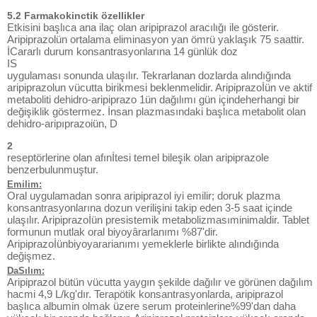
5.2 Farmakokinctik özellikler
Etkisini başlıca ana ilaç olan aripiprazol aracılığı ile gösterir.
Aripiprazolün ortalama eliminasyon yan ömrü yaklaşık 75 saattir.
İCararlı durum konsantrasyonlarına 14 günlük doz
IS
uygulaması sonunda ulaşılır. Tekrarlanan dozlarda alındığında
aripiprazolun vücutta birikmesi beklenmelidir. Aripiprazoİün ve aktif
metaboliti dehidro-aripiprazo 1ün dağılımı gün içindeherhangi bir
değişiklik göstermez. İnsan plazmasındaki başlıca metabolit olan
dehidro-aripıprazoiün, D
2
reseptörlerine olan afınİtesi temel bileşik olan aripiprazole
benzerbulunmuştur.
Emilim:
Oral uygulamadan sonra aripiprazol iyi emilir; doruk plazma
konsantrasyonlarına dozun verilişini takip eden 3-5 saat içinde
ulaşılır. Aripiprazoİün presistemik metabolizmasıminimaldir. Tablet
formunun mutlak oral biyoyârarlanımı %87'dir.
Aripiprazoİünbiyoyararianımı yemeklerle birlikte alındığında
değişmez.
DaSılım:
Aripiprazol bütün vücutta yaygın şekilde dağılır ve görünen dağılım
hacmi 4,9 L/kg'dır. Terapötik konsantrasyonlarda, aripiprazol
başlıca albumin olmak üzere serum proteinlerine%99'dan daha