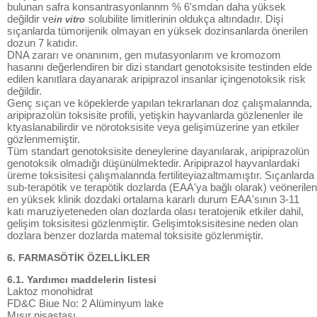
bulunan safra konsantrasyonlannm % 6'smdan daha yüksek
değildir ve
solubilite limitlerinin oldukça altındadır. Dişi
in vitro
sıçanlarda tümorijenik olmayan en yüksek dozinsanlarda önerilen
dozun 7 katıdır.
DNA zararı ve onanınım, gen mutasyonlarım ve kromozom
hasannı değerlendiren bir dizi standart genotoksisite testinden elde
edilen kanıtlara dayanarak aripiprazol insanlar içingenotoksik risk
değildir.
Genç sıçan ve köpeklerde yapılan tekrarlanan doz çalışmalannda,
aripiprazolün toksisite profili, yetişkin hayvanlarda gözlenenler ile
ktyaslanabilirdir ve nörotoksisite veya gelişimüzerine yan etkiler
gözlenmemiştir.
Tüm standart genotoksisite deneylerine dayanılarak, aripiprazolün
genotoksik olmadığı düşünülmektedir. Aripiprazol hayvanlardaki
üreme toksisitesi çalışmalannda fertiliteyiazaltmamıştır. Sıçanlarda
sub-terapötik ve terapötik dozlarda (EAA'ya bağlı olarak) veönerilen
en yüksek klinik dozdaki ortalama kararlı durum EAA'sının 3-11
katı maruziyeteneden olan dozlarda olası teratojenik etkiler dahil,
gelişim toksisitesi gözlenmiştir. Gelişimtoksisitesine neden olan
dozlara benzer dozlarda matemal toksisite gözlenmiştir.
6. FARMASÖTİK ÖZELLİKLER
6.1. Yardımcı maddelerin listesi
Laktoz monohidrat
FD&C Biue No: 2 Alüminyum lake
Mısır nişastası