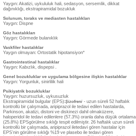
Yaygın: Akatizi, uykululuk hali, sedasyon, sersemlik, dikkat
dağınıklığı, ekstrapiramidal bozukluk
Solunum, toraks ve mediasten hastalıkları
Yaygın: Dispne
Göz hastalıkları
Yaygın: Görmede bulanıklık
Vaskfiler hastalıklar
Yaygın olmayan: Ortostatik hipotansiyon*
Gastrointestinal hastalıklar
Yaygın: Kabızlık, dispepsi .
Genel bozukluklar ve uygulama bölgesine ilişkin hastalıklar
Yaygın: Yorgunluk, sinirlilik hali
Psikiyatrik bozukluklar
Yaygın: huzursuzluk, uykusuzluk
Ekstrapiramidal bulgular (EPS):
- uzun süreli 52 haftalık
Şizofreni
kontrollü bir çalışmada, aripiprazol ile tedavi edilen hastalarda,
Parkinson, akatizi, distoni ve diskinezi dahil olmaküzere,
haloperidol ile tedavi edilenlere (57.3%) oranla daha düşük ortalama
(25.8%) EPSgörülme sıklığı tespit edilmiştir. 26 haftalık uzun süreli
kontrollü bir çalışmada, aripiprazol iletedavi gören hastalar için
EPS'nin görülme sıklığı %19 ve plasebo ile tedavi gören