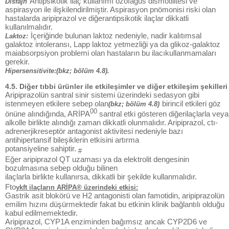
Antipsikotik ilaç kullanımı özofagus dismotilitesi ve
Disfajh
aspirasyon ile ilişkilendirilmiştir. Aspirasyon pnömonisi riski olan
hastalarda aripiprazol ve diğerantipsikotik ilaçlar dikkatli
kullanılmalıdır.
İçeriğinde bulunan laktoz nedeniyle, nadir kalıtımsal
Laktoz:
galaktoz intoleransı, Lapp laktoz yetmezliği ya da glikoz-galaktoz
maiabsorpsiyon problemi olan hastaların bu ilacıkullanmamaları
gerekir.
Hipersensitivite:(bkz; bölüm 4.8).
4.5. Diğer tıbbi ürünler ile etkileşimler ve diğer etkileşim şekilleri
Aripiprazolün santral sinir sistemi üzerindeki sedasyon gibi
istenmeyen etkilere sebep olan
birincil etkileri göz
(bkz; bölüm 4.8)
00
önüne alındığında, ARİPA
santral etki gösteren diğerilaçlarla veya
alkolle birlikte alındığı zaman dikkatli olunmalıdır. Aripiprazol, ctı-
adrenerjikreseptör antagonist aktivitesi nedeniyle bazı
antihipertansif bileşiklerin etkisini artırma
potansiyeline sahiptir.
#
Eğer aripiprazol QT uzaması ya da elektrolit dengesinin
bozulmasına sebep olduğu bilinen
ilaçlarla birlikte kullanırsa, dikkatli bir şekilde kullanmalıdır.
Fto
ykft ilaçların ARİPA® üzerindeki etkisi:
Gastrik asit blokörü ve H2 antagonisti olan famotidin, aripiprazolün
emilim hızını düşürmektedir fakat bu etkinin klinik bağlantılı olduğu
kabul edilmemektedir.
Aripiprazol, CYP1A enziminden bağımsız ancak CYP2D6 ve