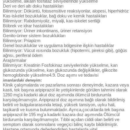
yükselme, alkalin fosfataz seviyelerinde yükselme
Deri ve deri altı doku hastalıkları
Bilinmiyor: Döküntü, fotosensitive reaksiyonlar, alopesi, hiperhidröz
Kas-iskelet bozukluklar, bağ doku ve kemik hastalıkları
Bilinmiyor: Rabdomiyoliz, miyalji, kas-iskelet sertliği
Böbrek ve idrar hastalıkları
Bilinmiyor: Üriner inkontinans, üriner retansiyon
Genito-üriner sistem bozuklukları
Bilinmiyor: Priapizm
Genel bozukluklar ve uygulama bölgesine ilişkin hastalıklar
Bilinmiyor: Vücut ısısında bozukluk (hipotermi, pireksi gibi), göğüs
ağnsı, periferal ödem
Araştırmalar
Bilinmiyor: Kreatinin Fosfokinaz seviyelerinde yükselme, kan
glukozunda yükselme, kan glukozunda değişiklikler, glikozite
hemoglobinde yükselme4.9. Doz aşımı ve tedavisi
imanlardaki deneyim:
Klinik çalışmalarda ve pazarlama sonrası deneyimde, kazara veya
kasti, tek başına aripiprazol ile yetişkinlerde görülen tahmini olarak
1260 mg'a kadarki akut doz aşımında ölümcül birdurumla
karşılaşılmamıştır. Aripiprazol doz aşımına bağlı olarak bildirilmiş
belirti ve bulgulararasında letaıji, yüksek tansiyon, uyku hali,
taşikardi ve kusma bulunmaktadır. Ayrıca,çocuklarda tek başına
aripiprazol ile 195 mg'a kadarki kazara doz aşımında Ölümcül
birdurumla karşılaşılmamıştır. Tıbbi açıdan ciddi olan belirti ve
semptom olarak somnolans vegeçici bilinç kaybı bildirilmiştir.
Hastane ortamında değerlendirilen hastalarda vital