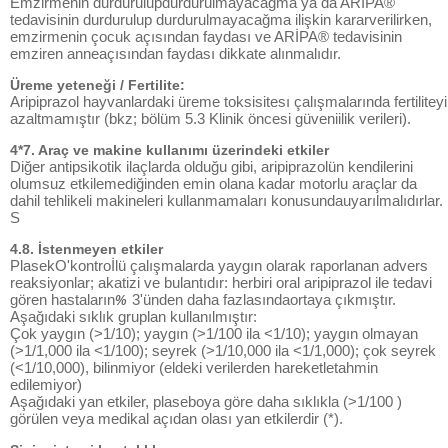
Emzirmenin durdurulupdurdurulmayacağma ya da ARİPA®
tedavisinin durdurulup durdurulmayacağma ilişkin kararverilirken,
emzirmenin çocuk açısından faydası ve ARİPA® tedavisinin
emziren anneaçısından faydası dikkate alınmalıdır.
Üreme yeteneği / Fertilite:
Aripiprazol hayvanlardaki üreme toksisitesı çalışmalarında fertiliteyi
azaltmamıştır (bkz; bölüm 5.3 Klinik öncesi güveniilik verileri).
4*7. Araç ve makine kullanımı üzerindeki etkiler
Diğer antipsikotik ilaçlarda olduğu gibi, aripiprazolün kendilerini
olumsuz etkilemediğinden emin olana kadar motorlu araçlar da
dahil tehlikeli makineleri kullanmamaları konusundauyarılmalıdırlar.
S
4.8. İstenmeyen etkiler
PlasekO'kontroİlü çalışmalarda yaygın olarak raporlanan advers
reaksiyonlar; akatizi ve bulantıdır: herbiri oral aripiprazol ile tedavi
gören hastaların
3'ünden daha fazlasındaortaya çıkmıştır.
%
Aşağıdaki sıklık gruplan kullanılmıştır:
Çok yaygın (>1/10); yaygın (>1/100 ila <1/10); yaygın olmayan
(>1/1,000 ila <1/100); seyrek (>1/10,000 ila <1/1,000); çok seyrek
(<1/10,000), bilinmiyor (eldeki verilerden hareketletahmin
edilemiyor)
Aşağıdaki yan etkiler, plaseboya göre daha sıklıkla (>1/100 )
görülen veya medikal açıdan olası yan etkilerdir (*).