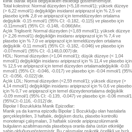
klinik olarak ilişkili değişiklikleri etkilediği gösterilmemiştir.
Total kolestroi: Normal düzeyden (<5,18 mmol/1); yüksek düzeye
(> 6,22 mmol/1) değişikliğin insidanst aripiprazol için % 2,5 ve
plasebo için
2,8 ve aripiprazol için temeldüzeyden ortalama
%
değişiklik -0.15 mmol/1 (95% CI: -0.182, -0.115) ve plasebo için
-0.11mmol/1 (95% CI: -0.148, -0.066)Mır.
Açlık Trigliserit: Normal düzeyden (<1,69 mmol/1); yüksek düzeye
(> 2,26 mmol/1) değişikliğin insidansı aripiprazol için % 7,4 ve
plasebo için % 7,0 ve aripiprazol için temeldüzeyden ortalama
değişiklik -0.11 mmol/1 (95% CI: -0.182, -0.046) ve plasebo için
-0.07mmol/1 (95% CI: -0.148,0.007)'dir.
HDL: Normal düzeyden (>1,04 mmol/1); düşük düzeye (< 1,04
mmol/1) değişikliğin insidansı aripiprazol için % 11,4 ve plasebo için
% 12,5 ve arİpiprazol için temel düzeyden ortalamadeğişiklik -0.03
mmol/1 (95% CI: -0.046, -0.017) ve plasebo için -0.04 mmol/1 (95%
Cl: -0.056, -0.022)'dir.
Açlık LDL: Normal düzeyden (<2,59 mmol/1); yüksek düzeye (>
4,14 mmol/1) değişikliğin insidansı aripiprazol için % 0,6 ve plasebo
için % 0,7 ve aripiprazol için temel düzeydenortalama değişiklik
-0.09 mmol/1 (95% CI: -0.139, -0.047) ve plasebo için -0.06 mmol/1
(95%CI:-0.116, -0.012)'dir.
Bipolar I Bozuklukta Manik Epizodlar:
Manik ya da karma epizodlu Bipolar 1 Bozukluğu olan hastalarla
gerçekleştirilen, 3 haftalık, değişken dozlu, plasebo kontrollü
monoterapi çalışmaları, 3 haftalık sürede aripiprazolünmanik
bulguların azaltılmasında plaseboya oranla daha üstün etkinliğe
sahip olduğunugöstermiştir. Bu çalışmalar psikotik özellikli ve hızlı