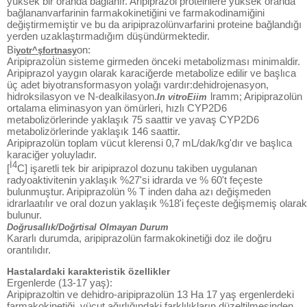
yüksek bir oranda bağlanır. Aripiprazol proteinlere yüksek oranda
bağlananvarfarinin farmakokinetiğini ve farmakodinamiğini
değiştirmemiştir ve bu da aripiprazolünvarfarini proteine bağlandığı
yerden uzaklaştırmadığım düşündürmektedir.
Bi
on:
yotr^şfortnasy
Aripiprazoİün sisteme girmeden önceki metabolizması minimaldir.
Aripiprazol yaygın olarak karaciğerde metabolize edilir ve başlıca
üç adet biyotransformasyon yolağı vardır:dehidrojenasyon,
hidroksilasyon ve N-dealkilasyon.
lramm; Aripiprazolün
In vitroEiim
ortalama eliminasyon yan ömürleri, hızlı CYP2D6
metabolizörlerinde yaklaşık 75 saattir ve yavaş CYP2D6
metabolizörlerinde yaklaşık 146 saattir.
Aripiprazolün toplam vücut klerensi 0,7 mL/dak/kg'dır ve başlıca
karaciğer yoluyladır.
İ4
[
C] işaretli tek bir aripiprazol dozunu takiben uygulanan
radyoaktivitenin yaklaşık %27'si idrarda ve % 60't feçeste
bulunmuştur. Aripiprazolün % T inden daha azı değişmeden
idrarlaatılır ve oral dozun yaklaşık %18'i feçeste değişmemiş olarak
bulunur.
Doğrusallık/Doğrtisal Olmayan Durum
Kararlı durumda, aripiprazolün farmakokinetiği doz ile doğru
orantılıdır.
Hastalardaki karakteristik özellikler
Ergenlerde (13-17 yaş):
Aripiprazoltin ve dehidro-aripiprazolün 13 Ha 17 yaş ergenlerdeki
farmakokinetiği, vücut ağırlığındaki farklılıkların düzeltilmesinden