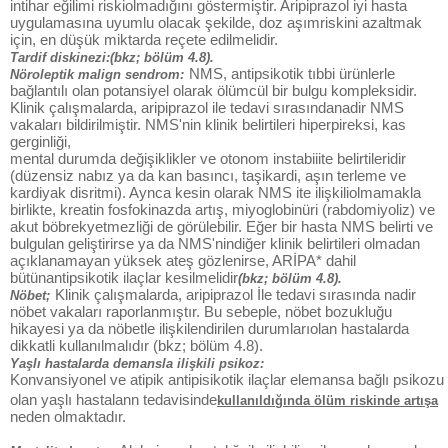
intihar eğilimi riskiolmadığını göstermiştir. Aripiprazol iyi hasta
uygulamasına uyumlu olacak şekilde, doz aşımriskini azaltmak
için, en düşük miktarda reçete edilmelidir.
Tardif diskinezi:(bkz; bölüm 4.8).
NMS, antipsikotik tıbbi ürünlerle
Nöroleptik malign sendrom:
bağlantılı olan potansiyel olarak ölümcül bir bulgu kompleksidir.
Klinik çalışmalarda, aripiprazol ile tedavi sırasındanadir NMS
vakaları bildirilmiştir. NMS'nin klinik belirtileri hiperpireksi, kas
gerginliği,
mental durumda değişiklikler ve otonom instabiiite belirtileridir
(düzensiz nabız ya da kan basıncı, taşikardi, aşın terleme ve
kardiyak disritmi). Aynca kesin olarak NMS ite ilişkiliolmamakla
birlikte, kreatin fosfokinazda artış, miyoglobinüri (rabdomiyoliz) ve
akut böbrekyetmezliği de görülebilir. Eğer bir hasta NMS belirti ve
bulgulan geliştirirse ya da NMS'nindiğer klinik belirtileri olmadan
açıklanamayan yüksek ateş gözlenirse, ARİPA* dahil
bütünantipsikotik ilaçlar kesilmelidir
(bkz; bölüm 4.8).
Klinik çalışmalarda, aripiprazol İle tedavi sırasında nadir
Nöbet;
nöbet vakaları raporlanmıştır. Bu sebeple, nöbet bozukluğu
hikayesi ya da nöbetle ilişkilendirilen durumlarıolan hastalarda
dikkatli kullanılmalıdır (bkz; bölüm 4.8).
Yaşlı hastalarda demansla ilişkili psikoz:
Konvansiyonel ve atipik antipisikotik ilaçlar elemansa bağlı psikozu
olan yaşlı hastalann tedavisinde
kullanıldığında ölüm riskinde artışa
neden olmaktadır.