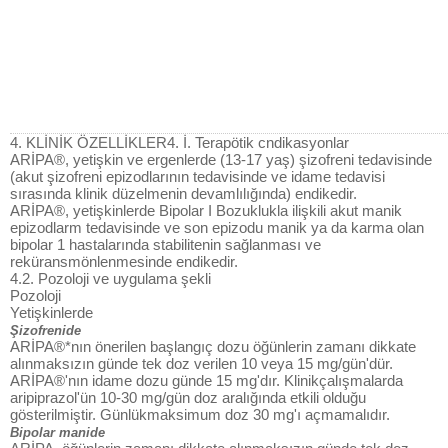
4. KLİNİK ÖZELLİKLER4. İ. Terapötik cndikasyonlar
ARİPA®, yetişkin ve ergenlerde (13-17 yaş) şizofreni tedavisinde
(akut şizofreni epizodlarının tedavisinde ve idame tedavisi
sırasında klinik düzelmenin devamlılığında) endikedir.
ARİPA®, yetişkinlerde Bipolar I Bozuklukla ilişkili akut manik
epizodlarm tedavisinde ve son epizodu manik ya da karma olan
bipolar 1 hastalarında stabilitenin sağlanması ve
reküransmönlenmesinde endikedir.
4.2. Pozoloji ve uygulama şekli
Pozoloji
Yetişkinlerde
Şizofrenide
ARİPA®*nın önerilen başlangıç dozu öğünlerin zamanı dikkate
alınmaksızın günde tek doz verilen 10 veya 15 mg/gün'dür.
ARİPA®'nın idame dozu günde 15 mg'dır. Klinikçalışmalarda
aripiprazol'ün 10-30 mg/gün doz aralığında etkili olduğu
gösterilmiştir. Günlükmaksimum doz 30 mg'ı açmamalıdır.
Bipolar manide