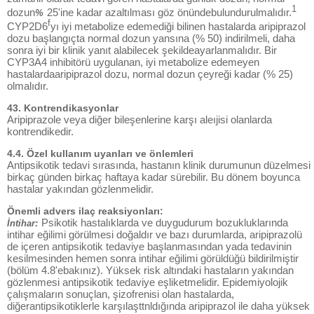
1
dozun
25'ine kadar azaltılması göz önündebulundurulmalıdır.
%
f
CYP2D6
yı iyi metabolize edemediği bilinen hastalarda aripiprazol
dozu başlangıçta normal dozun yansına (% 50) indirilmeli, daha
sonra iyi bir klinik yanıt alabilecek şekildeayarlanmalıdır. Bir
CYP3A4 inhibitörü uygulanan, iyi metabolize edemeyen
hastalardaaripiprazol dozu, normal dozun çeyreği kadar (% 25)
olmalıdır.
43. Kontrendikasyonlar
Aripiprazole veya diğer bileşenlerine karşı aleıjisi olanlarda
kontrendikedir.
4.4. Özel kullanım uyanları ve önlemleri
Antipsikotik tedavi sırasında, hastanın klinik durumunun düzelmesi
birkaç günden birkaç haftaya kadar sürebilir. Bu dönem boyunca
hastalar yakından gözlenmelidir.
Önemli advers ilaç reaksiyonları:
Psikotik hastalıklarda ve duygudurum bozukluklarında
İntihar:
intihar eğilimi görülmesi doğaldır ve bazı durumlarda, aripiprazolü
de içeren antipsikotik tedaviye başlanmasından yada tedavinin
kesilmesinden hemen sonra intihar eğilimi görüldüğü bildirilmiştir
(bölüm 4.8'ebakınız). Yüksek risk altındaki hastaların yakından
gözlenmesi antipsikotik tedaviye eşliketmelidir. Epidemiyolojik
çalışmaların sonuçlan, şizofrenisi olan hastalarda,
diğerantipsikotiklerle karşılaşttnldığında aripiprazol ile daha yüksek