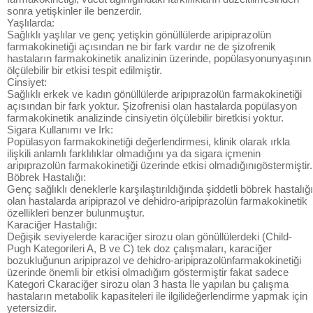
sonra yetişkinler ile benzerdir.
Yaşlılarda:
Sağlıklı yaşlılar ve genç yetişkin gönüllülerde aripiprazolün
farmakokinetiği açısından ne bir fark vardır ne de şizofrenik
hastaların farmakokinetik analizinin üzerinde, popülasyonunyaşının
ölçülebilir bir etkisi tespit edilmiştir.
Cinsiyet:
Sağlıklı erkek ve kadın gönüllülerde aripıprazolün farmakokinetiği
açısından bir fark yoktur. Şizofrenisi olan hastalarda popülasyon
farmakokinetik analizinde cinsiyetin ölçülebilir biretkisi yoktur.
Sigara Kullanımı ve Irk:
Popülasyon farmakokinetiği değerlendirmesi, klinik olarak ırkla
ilişkili anlamlı farklılıklar olmadığını ya da sigara içmenin
aripıprazolün farmakokinetiği üzerinde etkisi olmadığınıgöstermiştir.
Böbrek Hastalığı:
Genç sağlıklı deneklerle karşılaştırıldığında şiddetli böbrek hastalığı
olan hastalarda aripiprazol ve dehidro-aripiprazolün farmakokinetik
özellikleri benzer bulunmuştur.
Karaciğer Hastalığı:
Değişik seviyelerde karaciğer sirozu olan gönüllülerdeki (Child-
Pugh Kategorileri A, B ve C) tek doz çalışmaları, karaciğer
bozukluğunun aripiprazol ve dehidro-aripiprazolünfarmakokinetiği
üzerinde önemli bir etkisi olmadığım göstermiştir fakat sadece
Kategori Ckaraciğer sirozu olan 3 hasta İle yapılan bu çalışma
hastaların metabolik kapasiteleri ile ilgilideğerlendirme yapmak için
yetersizdir.