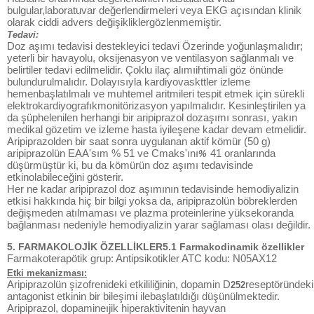
bulgular,laboratuvar değerlendirmeleri veya EKG açısından klinik
olarak ciddi advers değişikliklergözlenmemiştir.
Tedavi:
Doz aşımı tedavisi destekleyici tedavi Özerinde yoğunlaşmalıdır;
yeterli bir havayolu, oksijenasyon ve ventilasyon sağlanmalı ve
belirtiler tedavi edilmelidir. Çoklu ilaç alımıihtimali göz önünde
bulundurulmalıdır. Dolayısıyla kardiyovaskttler izleme
hemenbaşlatılmalı ve muhtemel aritmileri tespit etmek için sürekli
elektrokardiyografıkmonitörizasyon yapılmalıdır. Kesinleştirilen ya
da şüphelenilen herhangi bir aripiprazol dozaşımı sonrası, yakın
medikal gözetim ve izleme hasta iyileşene kadar devam etmelidir.
Aripiprazolden bir saat sonra uygulanan aktif kömür (50 g)
aripiprazolün EAA'sım % 51 ve Cmaks'ını
41 oranlarında
%
düşürmüştür ki, bu da kömürün doz aşımı tedavisinde
etkinolabileceğini gösterir.
Her ne kadar aripiprazol doz aşımının tedavisinde hemodiyalizin
etkisi hakkında hiç bir bilgi yoksa da, aripiprazolün böbreklerden
değişmeden atılmaması ve plazma proteinlerine yüksekoranda
bağlanması nedeniyle hemodiyalizin yarar sağlaması olası değildir.
5. FARMAKOLOJİK ÖZELLİKLER5.1 Farmakodinamik özellikler
Farmakoterapötik grup: Antipsikotikler ATC kodu: N05AX12
Etki mekanizması:
Aripiprazolün şizofrenideki etkililiğinin, dopamin D
reseptöründeki
252
antagonist etkinin bir bileşimi ilebaşlatıldığı düşünülmektedir.
Aripiprazol, dopamineıjik hiperaktivitenin hayvan