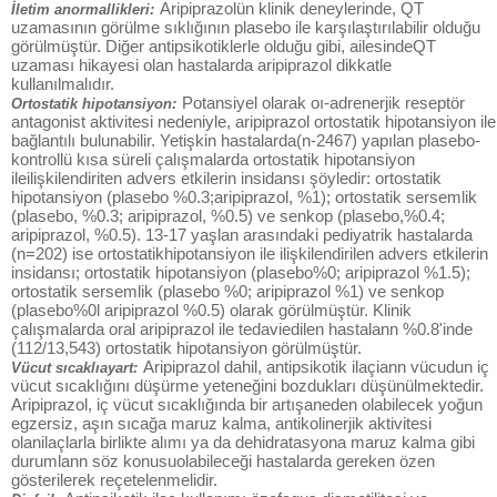
Aripiprazolün klinik deneylerinde, QT
İletim anormallikleri:
uzamasının görülme sıklığının plasebo ile karşılaştırılabilir olduğu
görülmüştür. Diğer antipsikotiklerle olduğu gibi, ailesindeQT
uzaması hikayesi olan hastalarda aripiprazol dikkatle
kullanılmalıdır.
Potansiyel olarak oı-adrenerjik reseptör
Ortostatik hipotansiyon:
antagonist aktivitesi nedeniyle, aripiprazol ortostatik hipotansiyon ile
bağlantılı bulunabilir. Yetişkin hastalarda(n-2467) yapılan plasebo-
kontrollü kısa süreli çalışmalarda ortostatik hipotansiyon
ileilişkilendiriten advers etkilerin insidansı şöyledir: ortostatik
hipotansiyon (plasebo %0.3;aripiprazol, %1); ortostatik sersemlik
(plasebo, %0.3; aripiprazol, %0.5) ve senkop (plasebo,%0.4;
aripiprazol, %0.5). 13-17 yaşlan arasındaki pediyatrik hastalarda
(n=202) ise ortostatikhipotansiyon ile ilişkilendirilen advers etkilerin
insidansı; ortostatik hipotansiyon (plasebo%0; aripiprazol %1.5);
ortostatik sersemlik (plasebo %0; aripiprazol %1) ve senkop
(plasebo%0l aripiprazol %0.5) olarak görülmüştür. Klinik
çalışmalarda oral aripiprazol ile tedaviedilen hastalann %0.8'inde
(112/13,543) ortostatik hipotansiyon görülmüştür.
Aripiprazol dahil, antipsikotik ilaçiann vücudun iç
Vücut sıcaklıayart:
vücut sıcaklığını düşürme yeteneğini bozdukları düşünülmektedir.
Aripiprazol, iç vücut sıcaklığında bir artışaneden olabilecek yoğun
egzersiz, aşın sıcağa maruz kalma, antikolinerjik aktivitesi
olanilaçlarla birlikte alımı ya da dehidratasyona maruz kalma gibi
durumlann söz konusuolabileceği hastalarda gereken özen
gösterilerek reçetelenmelidir.