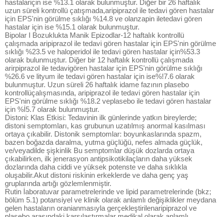
hastalariçin ise %13.1 olarak bulunmuştur. Diğer bir 26 haftalık
uzun süreli kontrollü çatışmada,aripiprazol ile tedavi gören hastalar
için EPS'nin görülme sıklığı %14.8 ve olanzapin iletedavi gören
hastalar için ise %15.1 olarak bulunmuştur.
Bipolar I Bozuklukta Manik Epizodlar-12 haftalık kontrollü
çalışmada aripiprazol ile tedavi gören hastalar için EPS'nin görülme
sıklığı %23.5 ve haloperidol ile tedavi gören hastalar için%53.3
olarak bulunmuştur. Diğer bir 12 haftalık kontrollü çalışmada
arirpiprazol ile tedavigören hastalar için EPS'nin görülme sıklığı
%26.6 ve lityum ile tedavi gören hastalar için ise%!7.6 olarak
bulunmuştur. Uzun süreli 26 haftalık idame fazının plasebo
kontrollüçalışmasında, aripiprazol ile tedavi gören hastalar için
EPS'nin görülme sıklığı %18.2 veplasebo ile tedavi gören hastalar
için %İ5.7 olarak bulunmuştur.
Distoni: Klas Etkisi: Tedavinin ilk günlerinde yatkın bireylerde;
distoni semptomları, kas grubunun uzatılmış anormal kasılması
ortaya çıkabilir. Distonik semptomlar: boyunkaslarında spazm,
bazen boğazda daralma, yutma güçlüğü, nefes almada güçlük,
ve/veyadilde şişkinlik Bu semptomlar düşük dozlarda ortaya
çıkabilirken, ilk jenerasyon antipsikotikilaçların daha yüksek
dozlarında daha ciddi ve yüksek potenste ve daha sıklıkla
oluşabilir.Akut distoni riskinin erkeklerde ve daha genç yaş
gruplarında artığı gözlemlenmiştir.
Rutin İaboratuvar parametrelerinde ve lipid parametrelerinde (bkz;
bölüm 5.1) potansiyel ve klinik olarak anlamlı değişiklikler meydana
gelen hastaların oranianmasıyla gerçekleştirilenaripiprazol ve
plasebo arasındaki karşılaştırmalar medikal olarak anlamlı