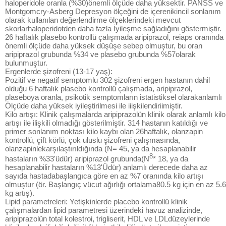
haloperidole oranla (%30)önemli ölçüde daha yüksektir. PANSS ve
Montgomcry-Asberg Depresyon ölçeğini de içerenikincil sonlanım
olarak kullanılan değerlendirme ölçeklerindeki mevcut
skorlarhaloperidotden daha fazla İyileşme sağladığını göstermiştir.
26 haftalık plasebo kontrollü çalışmada aripiprazol, reiaps oranında
önemli ölçüde daha yüksek düşüşe sebep olmuştur, bu oran
aripiprazol grubunda %34 ve plasebo grubunda %57olarak
bulunmuştur.
Ergenlerde şizofreni (13-17 yaş):
Pozitif ve negatif semptomlu 302 şizofreni ergen hastanın dahil
olduğu 6 haftalık plasebo kontrollü çalışmada, aripiprazol,
plaseboya oranla, psikotik semptomların istatistiksel olarakanlamlı
Ölçüde daha yüksek iyileştirilmesi ile iiişkilendiriimiştir.
Kilo artışı: Klinik çalışmalarda aripiprazolün klinik olarak anlamlı kilo
artışı ile ilişkili olmadığı gösterilmiştir. 314 hastanın katıldığı ve
primer sonlanım noktası kilo kaybı olan 26haftalık, olanzapin
kontrollü, çift körlü, çok uluslu şizofreni çalışmasında,
olanzapinlekarşılaştırıldığında (N= 45, ya da hesaplanabilir
8
hastaların %33'üdür) aripiprazol grubunda(N
* 18, ya da
hesaplanabilir hastaların %13'Üdür) anlamlı derecede daha az
sayıda hastadabaşlangıca göre en az %7 oranında kilo artışı
olmuştur (ör. Başlangıç vücut ağırlığı ortalama80.5 kg için en az 5.6
kg artış).
Lipid parametreleri: Yetişkinlerde placebo kontrollü klinik
çalışmalardan lipid parametresi üzerindeki havuz analizinde,
aripiprazolün total kolestroi, trigliserit, HDL ve LDLdüzeylerinde