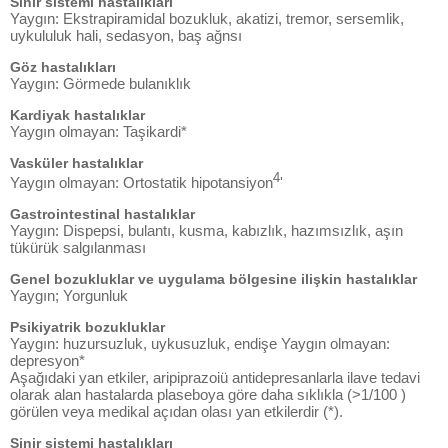
Sinir sistemi hastalıkları
Yaygın: Ekstrapiramidal bozukluk, akatizi, tremor, sersemlik,
uykululuk hali, sedasyon, baş ağnsı
Göz hastalıkları
Yaygın: Görmede bulanıklık
Kardiyak hastalıklar
Yaygın olmayan: Taşikardi*
Vasküler hastalıklar
4
Yaygın olmayan: Ortostatik hipotansiyon
'
Gastrointestinal hastalıklar
Yaygın: Dispepsi, bulantı, kusma, kabızlık, hazımsızlık, aşın
tükürük salgılanması
Genel bozukluklar ve uygulama bölgesine ilişkin hastalıklar
Yaygın; Yorgunluk
Psikiyatrik bozukluklar
Yaygın: huzursuzluk, uykusuzluk, endişe Yaygın olmayan:
depresyon*
Aşağıdaki yan etkiler, aripiprazoiü antidepresanlarla ilave tedavi
olarak alan hastalarda plaseboya göre daha sıklıkla (>1/100 )
görülen veya medikal açıdan olası yan etkilerdir (*).
Sinir sistemi hastalıkları