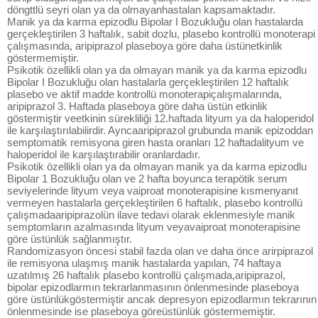
döngttlü seyri olan ya da olmayanhastalan kapsamaktadır.
Manik ya da karma epizodlu Bipolar I Bozukluğu olan hastalarda
gerçekleştirilen 3 haftalık, sabit dozlu, plasebo kontrollü monoterapi
çalışmasında, aripiprazol plaseboya göre daha üstünetkinlik
göstermemiştir.
Psikotik özellikli olan ya da olmayan manik ya da karma epizodlu
Bipolar I Bozukluğu olan hastalarla gerçekleştirilen 12 haftalık
plasebo ve aktif madde kontrollü monoterapiçalışmalarında,
aripiprazol 3. Haftada plaseboya göre daha üstün etkinlik
göstermiştir veetkinin sürekliliği 12.haftada lityum ya da haloperidol
ile karşılaştırılabilirdir. Ayncaaripiprazol grubunda manik epizoddan
semptomatik remisyona giren hasta oranları 12 haftadalityum ve
haloperidol ile karşılaştırabilir oranlardadır.
Psikotik özellikli olan ya da olmayan manik ya da karma epizodlu
Bipolar 1 Bozukluğu olan ve 2 hafta boyunca terapötik serum
seviyelerinde lityum veya vaiproat monoterapisine kısmenyanıt
vermeyen hastalarla gerçekleştirilen 6 haftalık, plasebo kontrollü
çalışmadaaripiprazolün ilave tedavi olarak eklenmesiyle manik
semptomların azalmasında lityum veyavaiproat monoterapisine
göre üstünlük sağlanmıştır.
Randomizasyon öncesi stabil fazda olan ve daha önce arirpiprazol
ile remisyona ulaşmış manik hastalarda yapılan, 74 haftaya
uzatılmış 26 haftalık plasebo kontrollü çalışmada,aripiprazol,
bipolar epizodlarmın tekrarlanmasının önlenmesinde plaseboya
göre üstünlükgöstermiştir ancak depresyon epizodlarmın tekrarının
önlenmesinde ise plaseboya göreüstünlük göstermemiştir.